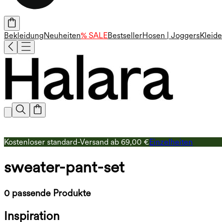
Bekleidung
Neuheiten
% SALE
Bestseller
Hosen | Joggers
Kleide
Kostenloser standard-Versand ab 69,00 €
Einzelheiten
sweater-pant-set
0 passende Produkte
Inspiration