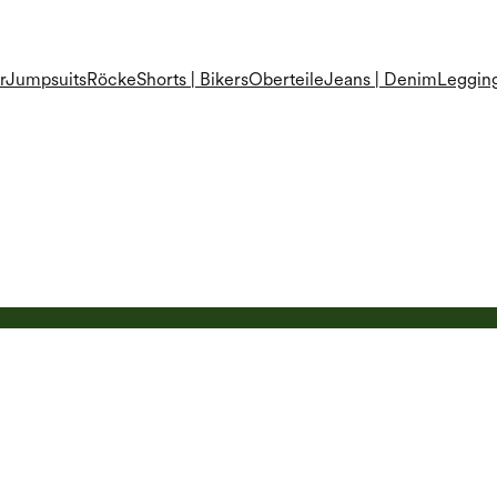
r
Jumpsuits
Röcke
Shorts | Bikers
Oberteile
Jeans | Denim
Leggin