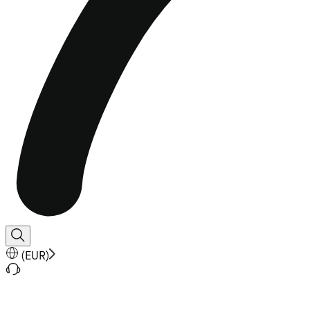
(
EUR
)