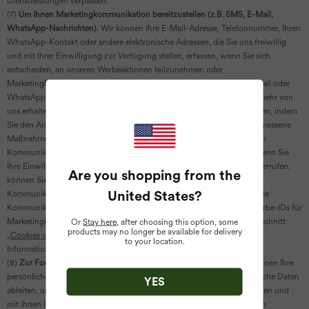
Dienstleistungen verpassen.
(7)
Um Ihnen Marketingkommunikation bereitzustellen (z.B. SMS, E-Mail,
WhatsApp-Nachrichten).
Wir können Ihre E-Mail-Adresse, Telefonnummer, Ihren
WhatsApp-Kontakt oder andere elektronische Adressen, die Sie uns freiwillig
und mit Ihrer Einwilligung zur Verfügung stellen, erfassen, wenn Sie sich
entscheiden, an unseren Werbeaktionen teilzunehmen oder
Marketingkommunikation zu abonnieren, einschließlich per SMS, E-Mail oder
WhatsApp-Nachrichten. Wenn Sie diese Marketingnachrichten nicht mehr von
uns erhalten möchten, können Sie Ihre Einwilligung jederzeit widerrufen, indem
Sie den Anweisungen in diesen Nachrichten folgen. Wir werden angemessene
Maßnahmen ergreifen, um sicherzustellen, dass Sie über den jeweiligen
Kommunikationskanal keine Direktwerbung mehr von uns erhalten. Wenn Sie
Ihre Einwilligung nur für einen bestimmten Kommunikationskanal widerrufen,
Are you shopping from the
können Sie weiterhin Marketingkommunikation über andere
United States
?
Kommunikationskanäle erhalten, bis Sie auch Ihre Einwilligung für diese
Kommunikationskanäle widerrufen. Wir können auch Ihre mobilen Werbe-IDs für
Marketingkampagnen erfassen und verwenden. Bitte lesen Sie den Abschnitt
Or
Stay here
, after choosing this option, some
products may no longer be available for delivery
„
Cookies und andere ähnliche Tracking-Technologien
“ für weitere
to your location.
Informationen.
(8)
Zur Forschung und Entwicklung unserer Dienstleistungen.
Wir können Ihre
persönlichen Informationen verarbeiten und analytische sowie statistische Daten
YES
ableiten, um besser zu verstehen, wie Sie unsere Dienstleistungen nutzen und
mit ihnen interagieren. Zum Beispiel kann die Analyse, wo, auf welchen