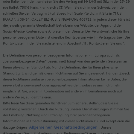
oder Italien befinden, schließen Sie den Vertrag mit FR DFS mit Sitz in der 27–29
rue Raffet, 75016 Paris, Frankreich ; (3) Wenn Sie sich in der Schweiz befinden,
schließen Sie den Vertrag mit Full Speed Full Scale Pte Ltd, mit Sitz in 71 UBI
ROAD 1, #08-34, OXLEY BIZHUB, SINGAPORE 408732. In jedem dieser Fälle ist
die jeweils genannte Gesellschaft Betreiberin der Website, der Apps und der
Social-Media-Konten sowie Anbieterin der Dienste. Der Verantwortliche für Ihre
personenbezogenen Daten ist dieselbe Rechtsperson wie Ihr Vertragspartner. Die
Kontaktdaten finden Sie nachstehend in Abschnitt 11 „ Kontaktieren Sie uns “.
Die Definition von personenbezogenen Informationen (in Europa auch als
„personenbezogene Daten“ bezeichnet) hängt von den geltenden Gesetzen an
Ihrem physischen Standort ab. Nur die Definition, die für Ihren physischen
Standort gilt, wird gemäß diesen Richtlinien auf Sie angewendet. Für den Zweck
dieser Richtlinien umfassen personenbezogene Informationen keine Daten, die
irreversibel anonymisiert oder aggregiert wurden, sodass es uns nicht mehr
möglich ist, Sie, weder in Kombination mit anderen Informationen noch auf
andere Weise, zu identifizieren.
Bitte lesen Sie diese gesamten Richtlinien, um sicherzustellen, dass Sie sie
vollständig verstehen. Durch die Nutzung unserer Dienstleistungen stimmen Sie
der Erhebung, Nutzung und Offenlegung Ihrer personenbezogenen
Informationen in Übereinstimmung mit diesen Richtlinien zu und akzeptieren die
Allgemeinen Geschäftsbedingungen
dazugehörigen
. Unsere
Allgemeinen Geschäftsbedingungen („Bedingungen“) regeln die gesamte