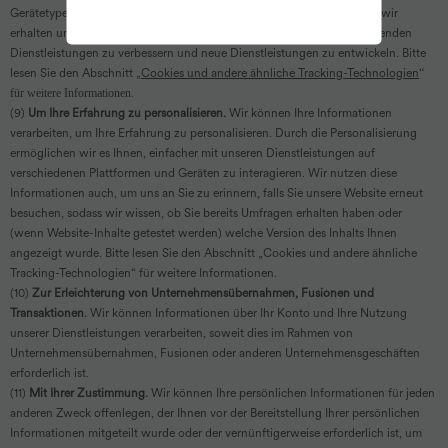
Gerätetypen und wie unsere Website genutzt wird, wie viele Besucher wir
erhalten und wo sie auf der Website klicken, uns helfen, unsere bestehenden
Dienstleistungen zu verbessern und neue Dienstleistungen zu entwickeln. Bitte
lesen Sie den Abschnitt „
Cookies und andere ähnliche Tracking-Technologien
“
für weitere Informationen.
(9)
Um Ihre Erfahrung zu personalisieren.
Wir können Ihre Informationen
verarbeiten, um Ihre Erfahrung zu personalisieren. Durch die Personalisierung
ermöglichen wir es Ihnen, einfacher mit unseren Dienstleistungen auf
verschiedenen Plattformen und Geräten zu interagieren. Wir nutzen diese
Informationen auch, um uns an Sie zu erinnern, falls Sie unsere Website erneut
besuchen, sodass wir wissen, ob Sie bereits Umfragen erhalten haben oder
(wenn Website-Inhalte getestet werden) welche Version des Inhalts Ihnen
angezeigt wurde. Bitte lesen Sie den Abschnitt „Cookies und andere ähnliche
Tracking-Technologien“ für weitere Informationen.
(10)
Zur Erleichterung von Unternehmensübernahmen, Fusionen und
Transaktionen.
Wir können Informationen über Ihr Konto und Ihre Nutzung
unserer Dienstleistungen verarbeiten, soweit dies im Rahmen von
Unternehmensübernahmen, Fusionen oder anderen Unternehmensgeschäften
erforderlich ist.
(11)
Mit Ihrer Zustimmung.
Wir können Ihre persönlichen Informationen für jeden
anderen Zweck offenlegen, der Ihnen vor der Bereitstellung Ihrer persönlichen
Informationen mitgeteilt wurde oder der vernünftigerweise erforderlich ist, um