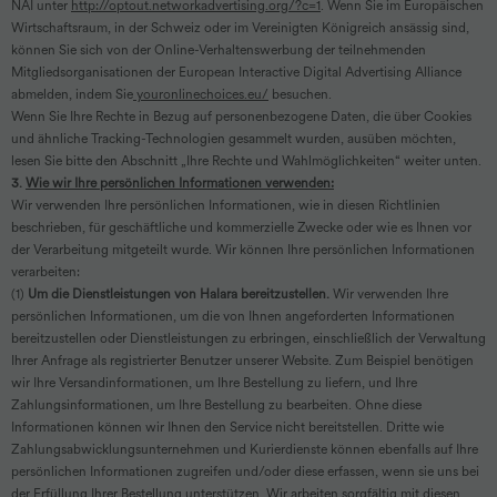
NAI unter
http://optout.networkadvertising.org/?c=1
. Wenn Sie im Europäischen
Wirtschaftsraum, in der Schweiz oder im Vereinigten Königreich ansässig sind,
können Sie sich von der Online-Verhaltenswerbung der teilnehmenden
Mitgliedsorganisationen der European Interactive Digital Advertising Alliance
abmelden, indem Sie
youronlinechoices.eu/
besuchen.
Wenn Sie Ihre Rechte in Bezug auf personenbezogene Daten, die über Cookies
und ähnliche Tracking-Technologien gesammelt wurden, ausüben möchten,
lesen Sie bitte den Abschnitt „Ihre Rechte und Wahlmöglichkeiten“ weiter unten.
3.
Wie wir Ihre persönlichen Informationen verwenden:
Wir verwenden Ihre persönlichen Informationen, wie in diesen Richtlinien
beschrieben, für geschäftliche und kommerzielle Zwecke oder wie es Ihnen vor
der Verarbeitung mitgeteilt wurde. Wir können Ihre persönlichen Informationen
verarbeiten:
(1)
Um die Dienstleistungen von Halara bereitzustellen.
Wir verwenden Ihre
persönlichen Informationen, um die von Ihnen angeforderten Informationen
bereitzustellen oder Dienstleistungen zu erbringen, einschließlich der Verwaltung
Ihrer Anfrage als registrierter Benutzer unserer Website. Zum Beispiel benötigen
wir Ihre Versandinformationen, um Ihre Bestellung zu liefern, und Ihre
Zahlungsinformationen, um Ihre Bestellung zu bearbeiten. Ohne diese
Informationen können wir Ihnen den Service nicht bereitstellen. Dritte wie
Zahlungsabwicklungsunternehmen und Kurierdienste können ebenfalls auf Ihre
persönlichen Informationen zugreifen und/oder diese erfassen, wenn sie uns bei
der Erfüllung Ihrer Bestellung unterstützen. Wir arbeiten sorgfältig mit diesen