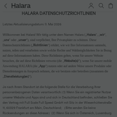
HALARA DATENSCHUTZRICHTLINIEN
Letztes Aktualisierungsdatum:
9
. Mai 2026
Willkommen bei Halara! Wir tätig unter dem Namen Halara („
Halara
“, „
wir
“,
„
uns
“ oder „
unser
“), sind verpflichtet, Ihre Privatsphäre zu schützen. Diese
Datenschutzrichtlinien („
Richtlinien
“) erklärt, wie wir Ihre Informationen sammeln,
nutzen, teilen und verarbeiten sowie welche Rechte und Wahlmöglichkeiten Sie in Bezug
auf diese Informationen haben. Diese Richtlinien gelten, wenn Sie unsere Website
besuchen, die auf diese Richtlinien verweist (die „
Website(s)
“); wenn Sie unsere mobile
Anwendung HALARA (die „
App
“) nutzen oder auf andere Weise unsere Produkte oder
Dienstleistungen in Anspruch nehmen, die wir besitzen oder betreiben (zusammen die
„
Dienstleistung(en)
“).
Je nach Ihrem Standort ist die folgende Stelle für die Verarbeitung Ihrer
personenbezogenen Daten verantwortlich: (1) Wenn Sie ein registrierter Nutzer
unserer Website und Apps sind und sich in Deutschland befinden, schließen Sie
den Vertrag mit Full Scale Full Speed GmbH mit Sitz in der Wiesenhüttenstraße
11, 60329 Frankfurt am Main, Deutschland;
（Bitte senden Sie keine
Rücksendungen an diese Adresse）
(2) Wenn Sie sich in Österreich, Luxemburg