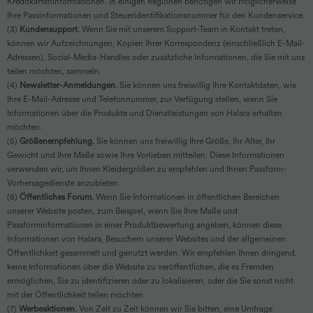
Kreditkarteninformationen. In einigen Regionen benötigen wir möglicherweise
Ihre Passinformationen und Steueridentifikationsnummer für den Kundenservice.
(3)
Kundensupport.
Wenn Sie mit unserem Support-Team in Kontakt treten,
können wir Aufzeichnungen, Kopien Ihrer Korrespondenz (einschließlich E-Mail-
Adressen), Social-Media-Handles oder zusätzliche Informationen, die Sie mit uns
teilen möchten, sammeln.
(4)
Newsletter-Anmeldungen.
Sie können uns freiwillig Ihre Kontaktdaten, wie
Ihre E-Mail-Adresse und Telefonnummer, zur Verfügung stellen, wenn Sie
Informationen über die Produkte und Dienstleistungen von Halara erhalten
möchten.
(5)
Größenempfehlung.
Sie können uns freiwillig Ihre Größe, Ihr Alter, Ihr
Gewicht und Ihre Maße sowie Ihre Vorlieben mitteilen. Diese Informationen
verwenden wir, um Ihnen Kleidergrößen zu empfehlen und Ihnen Passform-
Vorhersagedienste anzubieten.
(6)
Öffentliches Forum.
Wenn Sie Informationen in öffentlichen Bereichen
unserer Website posten, zum Beispiel, wenn Sie Ihre Maße und
Passforminformationen in einer Produktbewertung angeben, können diese
Informationen von Halara, Besuchern unserer Websites und der allgemeinen
Öffentlichkeit gesammelt und genutzt werden. Wir empfehlen Ihnen dringend,
keine Informationen über die Website zu veröffentlichen, die es Fremden
ermöglichen, Sie zu identifizieren oder zu lokalisieren, oder die Sie sonst nicht
mit der Öffentlichkeit teilen möchten.
(7)
Werbeaktionen.
Von Zeit zu Zeit können wir Sie bitten, eine Umfrage