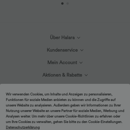
Über Halara
Lerne Halara kennen
Kundenservice
Live-Chat
Mein Account
Stoffinnovation
Anmelden oder Registrieren
Aktionen & Rabatte
Kontakt
Blog
Halara-Gutscheine & Rabatte
Bestellverlauf
Versand & Zoll
Presse
Wir verwenden Cookies, um Inhalte und Anzeigen zu personalisieren,
Funktionen für soziale Medien anbieten zu können und die Zugriffe auf
Markenbotschafter
Bestellung verfolgen
unsere Website zu analysieren. Außerdem geben wir Informationen zu Ihrer
Rückgabebedingungen
Nutzung unserer Website an unsere Partner für soziale Medien, Werbung und
Affiliate-Programme
Analysen weiter. Um mehr über unsere Cookie-Richtlinien zu erfahren oder
Kontodetails
FAQs
um Ihre Cookies zu verwalten, gehen Sie bitte zu den Cookie-Einstellungen.
|
Copyright © 2026 Halara
Datenschutzerklärung
Cookie-Richtlinien
Datenschutzerklärung