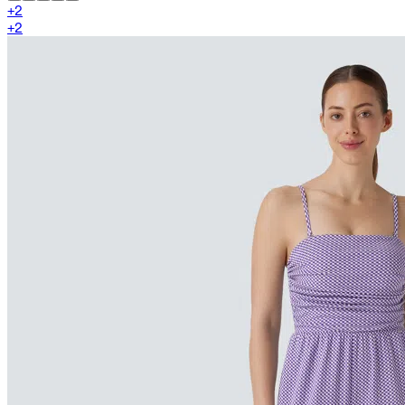
+
2
+
2