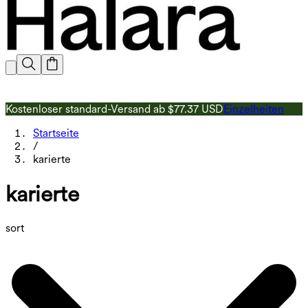
Kostenloser standard-Versand ab $77.37 USD
Einzelheiten
1
Startseite
/
karierte
karierte
sort