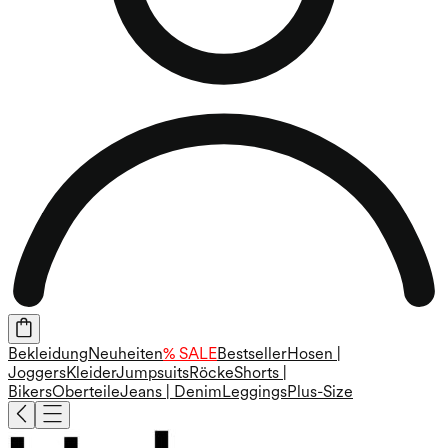
Bekleidung
Neuheiten
% SALE
Bestseller
Hosen |
Joggers
Kleider
Jumpsuits
Röcke
Shorts |
Bikers
Oberteile
Jeans | Denim
Leggings
Plus-Size