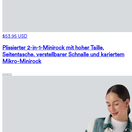
$53.95 USD
Plissierter 2-in-1-Minirock mit hoher Taille,
Seitentasche, verstellbarer Schnalle und kariertem
Mikro-Minirock