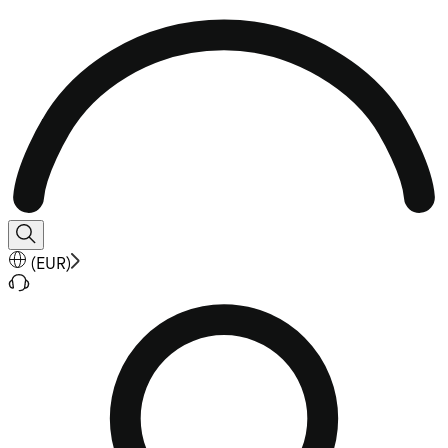
(
EUR
)