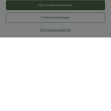
Alle Cookies akzeptieren
Cookie-Einstellungen
Alle Cookies ablehnen
37,95 €
34,95 €
37,95 €
Nimm 3, zahle 2; nimm 6, zahle 4
2 Stück -10%, 3 Stück -15%, 4 Stück
-20%
Halara UltraSculpt™ - Formende
Workout-Leggings mit hohem Bund,
Capri-Hose mit hohem Bund und
+13
Seitentaschen, Booty-Scrunch und
Seitentaschen - leinenähnliches Material
Bauchkontrolle
Sale