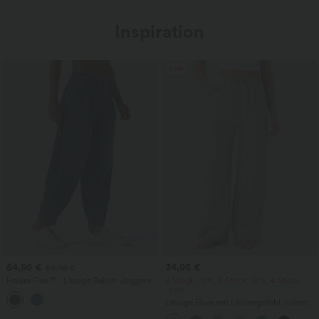
Inspiration
Sale
54,95 €
34,95 €
59,95 €
Halara Flex™ - Lässige Ballon-Joggers
2 Stück -10%, 3 Stück -15%, 4 Stück
aus Denim mit mittelhohem Bund und
-20%
mehreren Taschen
Lässige Hose mit Leinengefühl, hoher
Taille, Kordelzug an der Seite und