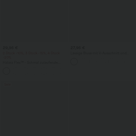
29,95 €
27,95 €
2 Stück -10%, 3 Stück -15%, 4 Stück
Lässige Bluse mit V-Ausschnitt und
-20%
kurzen Puffärmeln
Halara Flex™ - Schmal zulaufende
Bürohose mit hohem Bund,
+8
Seitentaschen und Waffelstoff
Sale