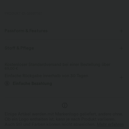
PRODUKT ID: 02937767
Passform & Features
Rüschensaum
trägerloses Tube-Top
überziehen
Stoff & Pflege
lässig
Mini
ärmellos
Zwei-Wege-Stretch
Kostenloser Standardversand bei einer Bestellung über
69,00 €
Schmale Trägern
Einfache Rückgabe innerhalb von 30 Tagen
Einfache Bezahlung
Einige Artikel werden mit Markenlogo geliefert, andere ohne.
Ob ein Logo enthalten ist, kann je nach Produkt variieren.
Auch Stil und Farben können leicht abweichen.
Mehr erfahren