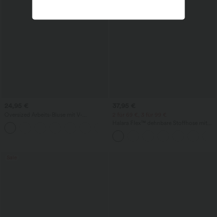
24,95 €
37,95 €
Oversized Arbeits-Bluse mit V-
2 für 69 €, 3 für 99 €
Ausschnitt und kurzen Ärmeln -
Halara Flex™ dehnbare Stoffhose mit
+1
knitterfrei
hohem Bund, Waffelmuster,
Seitentaschen und weitem Bein
Sale