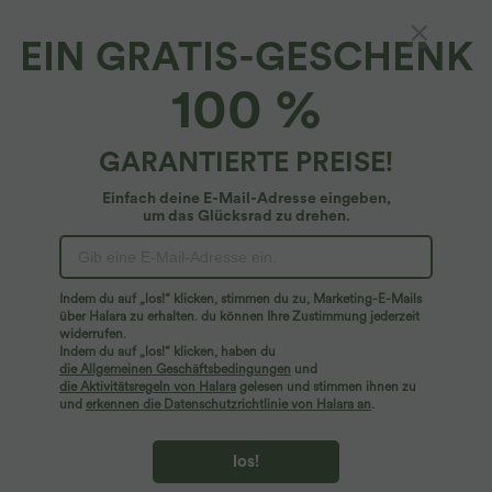
EIN GRATIS-GESCHENK
Lässiges, fließendes Minikleid in Leinenoptik
100 %
mit Bindeband vorne
44,95 €
GARANTIERTE PREISE!
Einfach deine E-Mail-Adresse eingeben,
um das Glücksrad zu drehen.
Indem du auf „los!“ klicken, stimmen du zu, Marketing-E-Mails
über Halara zu erhalten. du können Ihre Zustimmung jederzeit
widerrufen.
Indem du auf „los!“ klicken, haben du
die Allgemeinen Geschäftsbedingungen
und
die Aktivitätsregeln von Halara
gelesen und stimmen ihnen zu
und
erkennen die Datenschutzrichtlinie von Halara an
.
los!