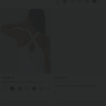
weitem Bein
Sale
32,95 €
39,95 €
Rückenfreies Yoga-Tanktop mit U-
2 für 69 €, 3 für 99 €
Ausschnitt, überkreuzten Trägern und
Halara Flex™ plissierte dehnbare
abgerundetem Saum
Stoffhose mit hohem Bund,
Seitentaschen und geradem Bein
Sale