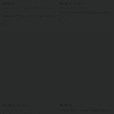
27,95 €
39,95 €
42,95 €
2 Stück -10%, 3 Stück -15%, 4 Stück
2 für 69 €, 3 für 99 €
-20%
Schmal zulaufende Golfhose aus Krepp
Softlyzero™ Airy - 2-in-1 Yoga-Shorts
mit hohem Bund und Seitentaschen
mit superhohem Bund, mehreren
+23
Taschen und InstantCool - 17,78 cm
50,95 €
39,95 €
59,95 €
limited time sale
Halara Flex™ - Lässige Baggy-Denim-
Shorts mit hohem Crossover-Bund und