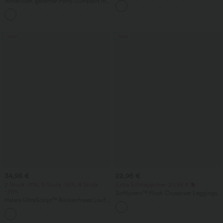
Ärmelloser, geraffter Party-Jumpsuit mit
mehreren Taschen
V-Ausschnitt, Seitentaschen und
+7
unsichtbarem Reißverschluss - pipi-
praktisch
Sale
Sale
34,95 €
22,95 €
2 Stück -10%, 3 Stück -15%, 4 Stück
Extra Schnäppchen 20,95 €
-20%
Softlyzero™ Plush Crossover Leggings
Halara UltraSculpt™ Rückenfreies Lauf-
mit Taschen
Tanktop mit U-Ausschnitt und
+11
überkreuztem, abgerundetem Saum