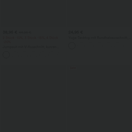
38,95 €
24,95 €
44,95 €
2 Stück -10%, 3 Stück -15%, 4 Stück
Yoga-Tanktop mit Rundhalsausschnitt,
-20%
Rüschen und InstantCool
Jumpsuit mit V-Ausschnitt, kurzen
Ärmeln, plissierten Seitentaschen und
+5
weitem Bein, fließendem Waffelmuster
Sale