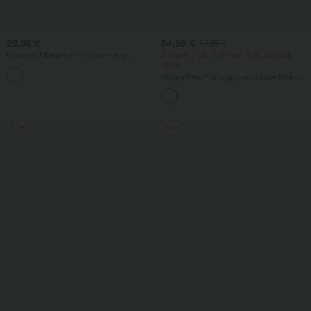
29,95 €
54,95 €
57,95 €
Lässiges Midikleid mit Kordelzug,
2 Stück -10%, 3 Stück -15%, 4 Stück
Schlitz und geschwungenem Saum
-20%
Halara Flex™ Baggy Jeans Low Rise mit
Knopf und Reißverschluss, mehreren
Taschen, weitem Bein
Sale
Sale