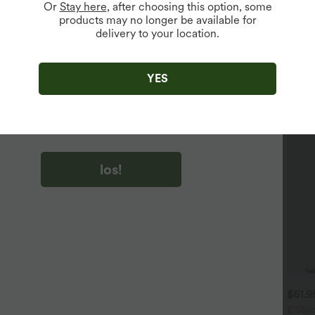
Or
Stay here
, after choosing this option, some
products may no longer be available for
delivery to your location.
u auf „los!“ klicken, stimmen du zu, Marketing-E-Mails über
zu erhalten. du können Ihre Zustimmung jederzeit widerrufen.
YES
u auf „los!“ klicken, haben du
lgemeinen Geschäftsbedingungen
und
ivitätsregeln von Halara
gelesen und stimmen ihnen zu und
n die Datenschutzrichtlinie von Halara an
.
los!
$31.95 USD
$31.95 USD
$61.
 Stück -10%, 3 Stück -15%, 4
Lässiges Oberteil mit
2 Stüc