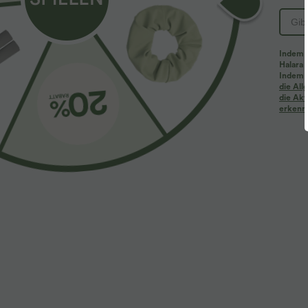
Indem d
Halara 
Indem d
Mehr zum Verlieben
Ähnliche Kleidungsstile
die Al
die Akt
erkenne
$61.95 USD
$39.95 USD
$67.95 USD
Halara Flex™ - Lässige
2 Stück -10%, 3 Stück -15%, 4
2