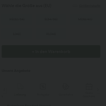
Wähle die Größe aus
(EU)
Größentabelle
XS
(
32/34
)
S
(
34/36
)
M
(
38/40
)
L
(
42
)
XL
(
44
)
+ In den Warenkorb
Unsere Angebote
Gratis
Lieferung
Rückgabe
Gutscheine
Li
Geschenk
Kostenloser Standard-Versand