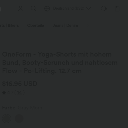
Deutschland
(
USD
)
ts | Bikers
Oberteile
Jeans | Denim
Leggings
Plus-Size
OneForm - Yoga-Shorts mit hohem
Bund, Booty-Scrunch und nahtlosem
Flow - Po-Lifting, 12,7 cm
$16.95 USD
4.7
(
14
)
Farbe
Gray Morn