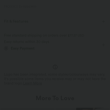
PRODUCT ID: 02567400
Fit & Features
Regular Fit
Ruffle Hem
Deep V-Neck
Ruched
Free standard shipping on orders over
$77.37 USD
Easy returns within 30 days
Pull-on
Party & Wedding
Mini
Trapeze
Easy Payment
Long Sleeve
Four-Way Stretch
A-Line
Logo has been integrated, some styles/colourways may vary.
It's possible some items you receive may or may not have the
brand logo.
Learn More
More To Love