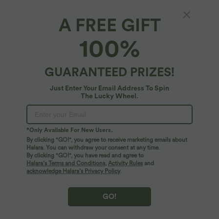
A FREE GIFT
Alltags-Mini-Partykleid aus Samt mit tiefem
100%
V-Ausschnitt und Rüschensaum
4.5
(
102
)
GUARANTEED PRIZES!
$48.95 USD
Just Enter Your Email Address To Spin
The Lucky Wheel.
*Only Available For New Users.
By clicking "GO!", you agree to receive marketing emails about
Halara. You can withdraw your consent at any time.
By clicking "GO!", you have read and agree to
Halara’s Terms and Conditions
,
Activity Rules
and
acknowledge Halara’s Privacy Policy
.
GO!