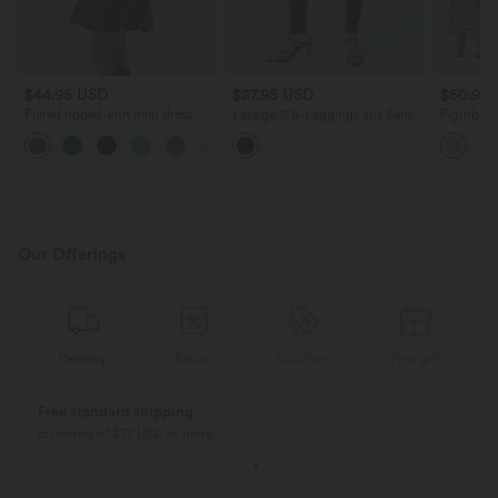
$44.95 USD
$27.95 USD
$50.95
Flared ribbed-knit mini dress
Lässige 7/8-Leggings aus Samt
Figurbeto
with V-neck and long sleeves
mit hohem Bund und
mit Cowl-
+4
überkreuzten Seitentaschen
Seitensch
Detail​
Our Offerings
Delivery
Return
Vouchers
Free gift
Free standard shipping
on orders of $77 USD or more