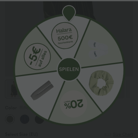
Color
Rifle Green
Select Size
(EU)
Size Chart