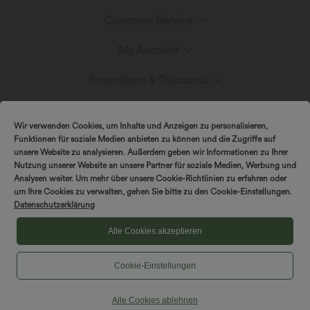
Customer Service
Meet Halara
My Account
Help Center
Fabric Innovation
Promotions & Discounts
Log In or Register
Contact Us
Blog
Halara Coupons & Discounts
Wir verwenden Cookies, um Inhalte und Anzeigen zu personalisieren,
Order History
Funktionen für soziale Medien anbieten zu können und die Zugriffe auf
Shipping & Customs
unsere Website zu analysieren. Außerdem geben wir Informationen zu Ihrer
Presse
Ambassadors
Nutzung unserer Website an unsere Partner für soziale Medien, Werbung und
Track Your Order
Analysen weiter. Um mehr über unsere Cookie-Richtlinien zu erfahren oder
um Ihre Cookies zu verwalten, gehen Sie bitte zu den Cookie-Einstellungen.
Return Policy
|
|
Copyright © 2026 Halara
Privacy Policy
Cookie Policy
Datenschutzerklärung
Affiliate Program
|
|
Coupon Policy
Terms And Conditions
Accessibility Statement
Account Details
Alle Cookies akzeptieren
Sizing Help
Cookies Settings
Cookie-Einstellungen
Change Password
Sitemap
Alle Cookies ablehnen