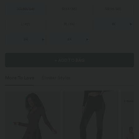
XS
(
32/34
)
S
(
34/36
)
M
(
38/40
)
L
(
42
)
XL
(
44
)
1X
2X
3X
+ ADD TO BAG
More To Love
Similar Styles