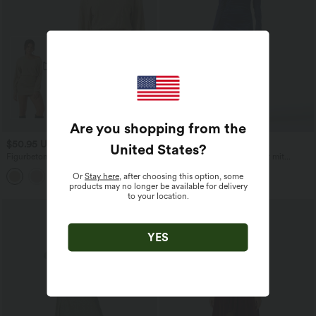
Are you shopping from the
$50.95 USD
$59.95 USD
United States
?
Figurbetontes Samt-Midikleid mit
Gerafftes Midikleid aus Samt mit
Cowl-Ausschnitt, ärmellos, Seitenschlitz
Rundhalsausschnitt, langen Ärmeln und
Or
Stay here
, after choosing this option, some
und Rüschen-Detail​
Kontast-Mesh
products may no longer be available for delivery
to your location.
YES