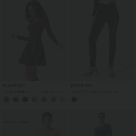
$44.95 USD
$27.95 USD
Flared ribbed-knit mini dress with V-
Lässige 7/8-Leggings aus Samt mit
neck and long sleeves
hohem Bund und überkreuzten
+4
Seitentaschen