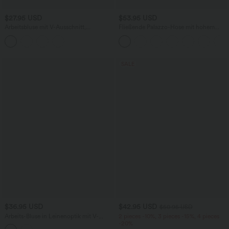
$27.95 USD
$53.95 USD
Arbeitsbluse mit V-Ausschnitt,
Fließende Palazzo-Hose mit hohem
dekorativen Knöpfen und Flügelärmeln
Bund, Seitentaschen und weitem Bein -
leinenähnliches Material
SALE
$36.95 USD
$42.95 USD
$50.95 USD
Arbeits-Bluse in Leinenoptik mit V-
2 pieces -10%, 3 pieces -15%, 4 pieces
Ausschnitt und kurzen Ärmeln
-20%