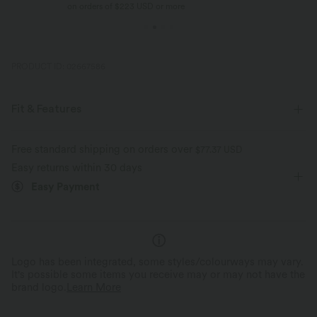
on orders of $223 USD or more
PRODUCT ID: 02667586
Fit & Features
Loose Fit
Keyhole Back
Pleated
Pull-on
Free standard shipping on orders over
$77.37 USD
Easy returns within 30 days
Work
Hip Length
Sleeveless
Blouse
Easy Payment
Logo has been integrated, some styles/colourways may vary.
It's possible some items you receive may or may not have the
brand logo.
Learn More