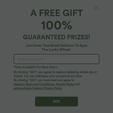
A FREE GIFT
Blusen-Top mit Neckholder und
100%
Schlüssellochausschnitt, plissiert, ärmellos,
abgerundeter Saum
4.4
(
385
)
GUARANTEED PRIZES!
$25.95 USD
Shoppe für mind. $54.94 USD , erhalte zusätzliche Angebote ab $23.49 
Just Enter Your Email Address To Spin
The Lucky Wheel.
*Only Available For New Users.
By clicking "GO!", you agree to receive marketing emails about
Halara. You can withdraw your consent at any time.
By clicking "GO!", you have read and agree to
Halara’s Terms and Conditions
,
Activity Rules
and
acknowledge Halara’s Privacy Policy
.
GO!