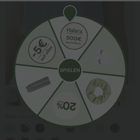
Color
Skyride
New