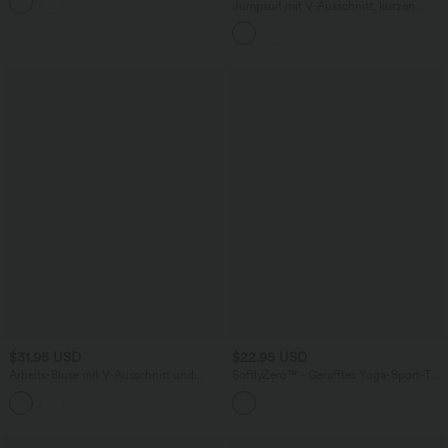
Jumpsuit mit V-Ausschnitt, kurzen
Ärmeln, plissierten Seitentaschen und
weitem Bein, fließendem Waffelmuster
$31.95 USD
$22.95 USD
Arbeits-Bluse mit V-Ausschnitt und
SoftlyZero™ - Gerafftes Yoga-Sport-Top
kurzen Ärmeln
mit Rundhalsausschnitt, kurzen
Flügelärmeln und abgerundetem Saum