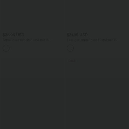
$36.95 USD
$31.95 USD
Ärmelloses Arbeitshemd mit V-
Lässiges, ärmelloses Hemd mit V-
Ausschnitt und seitlichem Bindeband
Ausschnitt und asymmetrischem Saum
SALE