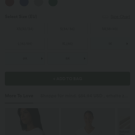
Select Size
(EU)
Size Chart
XS
(
32/34
)
S
(
34/36
)
M
(
38/40
)
L
(
42/44
)
XL
(
46
)
1X
2X
3X
+ ADD TO BAG
More To Love
Shoppe für mind. $54.94 USD , erhalte zusätzliche Angebote ab $23.49 USD