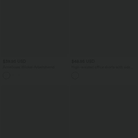
$39.95 USD
$48.95 USD
Ärmelloses Wickel-Arbeitshemd
High-waisted office shorts with side
pockets, a checked pattern, and a
straight leg.