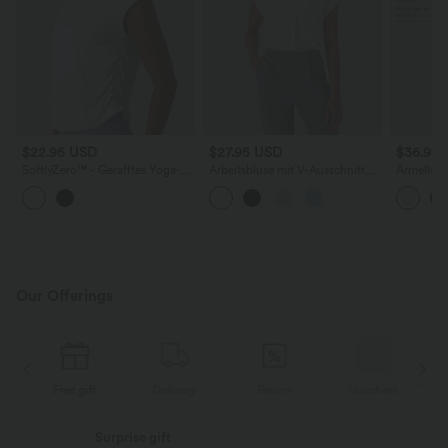
$22.95 USD
$27.95 USD
$36.95
SoftlyZero™ - Gerafftes Yoga-
Arbeitsbluse mit V-Ausschnitt,
Ärmellose
Sport-Top mit
dekorativen Knöpfen und
Leinenmi
Rundhalsausschnitt, kurzen
Flügelärmeln
Ausschnit
Flügelärmeln und abgerundetem
Saum
Saum
Our Offerings
Free gift
Delivery
Return
Vouchers
Surprise gift