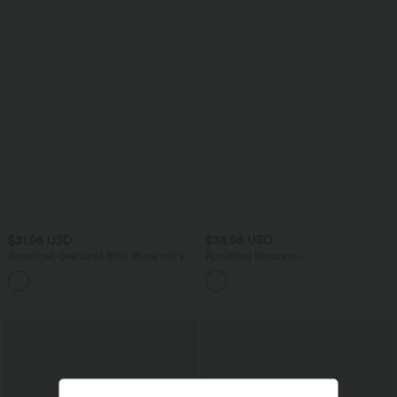
$31.95 USD
$36.95 USD
Ärmellose, oversized Büro-Bluse mit V-
Ärmellose Bluse aus
Ausschnitt - knitterfrei
Leinenmischgewebe mit V-Ausschnitt
und geschlitztem Saum