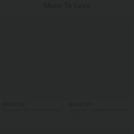
More To Love
$39.95 USD
$42.95 USD
DayStretch - Büro-Shorts mit hohem
DayStretch - Plissierte Bermuda-Shorts
Bund und Seitentaschen - 12,7 cm
mit hohem Bund und Seitentaschen -
25,6 cm