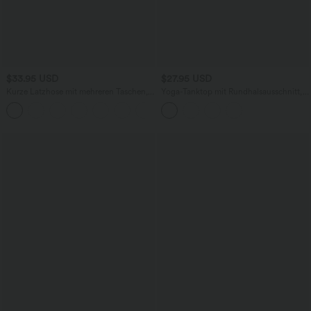
$33.95 USD
$27.95 USD
Kurze Latzhose mit mehreren Taschen,
Yoga-Tanktop mit Rundhalsausschnitt,
verstellbaren Trägern, Knöpfen und
InstantCool und Crossover-Design -
+5
Waffelstruktur
UPF50+