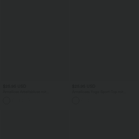
$25.95 USD
$25.95 USD
Ärmellose Arbeitsbluse mit
Ärmelloses Yoga-Sport-Top mit
Wasserfallausschnitt
Racerback, überkreuztem Rückendesign
und InstantCool - schnelltrocknend,
UPF50+