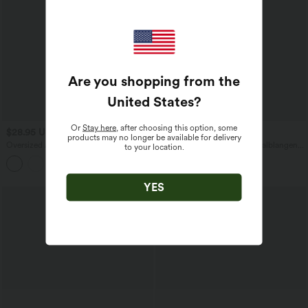
Are you shopping from the
United States
?
Or
Stay here
, after choosing this option, some
$28.95 USD
$42.95 USD
products may no longer be available for delivery
Oversized Arbeits-Bluse mit V-
Gestreifte Arbeitsbluse mit halblangen
to your location.
Ausschnitt und kurzen Ärmeln -
Ärmeln und abgerundetem Saum
+1
knitterfrei
YES