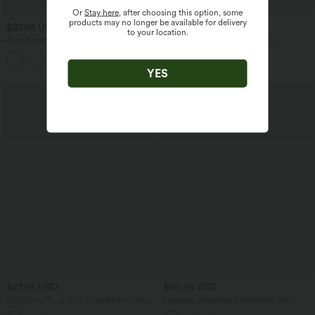
Or
Stay here
, after choosing this option, some
products may no longer be available for delivery
$67.95 USD
$64.95 USD
to your location.
Ärmelloser Jumpsuit mit U-Boot-
Lässige Jeans aus Lyocell mit
Ausschnitt, Seitentaschen, seitlichen
mittelhohem Bund, mehreren Taschen
+8
Bindebändern, Streifen und InstantCool
und Kordelzug
- Easy Peezy Edition
YES
$27.95 USD
$50.95 USD
SoftlyZero™ - 2-in-1 Yoga-Shorts mit
Lässiges, ärmelloses Midikleid mit
hohem Crossover-Bund, mehreren
Rundhalsausschnitt, integriertem BH