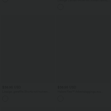
Lässige Leinen-Hose mit hohem Bund,
Kordelzug, weitem Bein und Taschen
$36.95 USD
$36.95 USD
Lässige, geraffte Shorts mit hohem
Halara Flex™ Arbeitsleggings aus
Bund, mehreren Taschen und Poka-Dots
elastischem Strick-Denim mit hohem
- 7,6 cm
Bund und mehreren Taschen