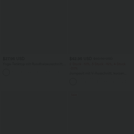
$27.95 USD
$42.95 USD
$50.95 USD
Yoga-Tanktop mit Rundhalsausschnitt,
2 Stück -10%, 3 Stück -15%, 4 Stück
Rüschen und InstantCool
-20%
+16
Jumpsuit mit V-Ausschnitt, kurzen
Ärmeln, plissierten Seitentaschen und
weitem Bein, fließendem Waffelmuster
Sale