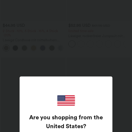
$44.95 USD
$52.95 USD
$61.95 USD
2 Stück -10%, 3 Stück -15%, 4 Stück
limited time sale
-20%
Lässiger, rückenfreier Jumpsuit mit
Lässige Cordhose mit mittelhohem
Seitentaschen
Bund, Reißverschluss und Seitentaschen
+7
Are you shopping from the
United States
?