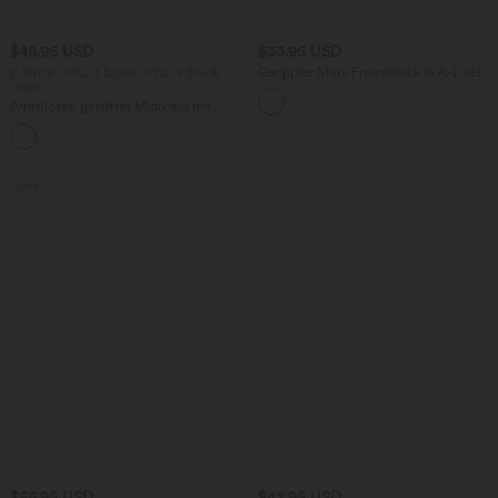
$48.95 USD
$33.95 USD
2 Stück -10%, 3 Stück -15%, 4 Stück
Gerippter Maxi-Freizeitrock in A-Linie
-20%
mit hohem Bund und Schlitzsaum
Ärmelloses, gerafftes Midikleid mit
eckigem Ausschnitt, integriertem BH
und überkreuztem Rückendesign
Sale
$56.95 USD
$42.95 USD