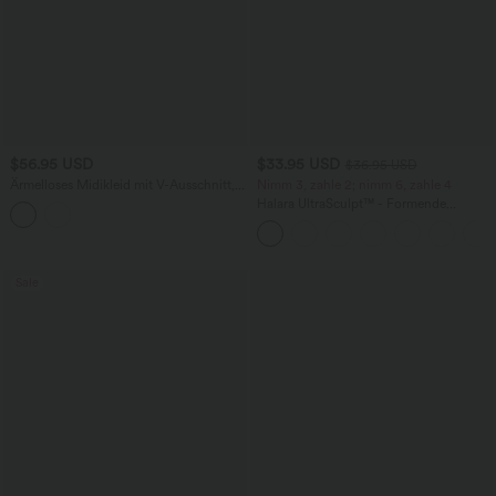
$56.95 USD
$33.95 USD
$36.95 USD
Ärmelloses Midikleid mit V-Ausschnitt,
Nimm 3, zahle 2; nimm 6, zahle 4
Seitentaschen und Reißverschluss
Halara UltraSculpt™ - Formende
Workout-Leggings mit hohem Bund,
Seitentaschen und Bauchkontrolle
Sale