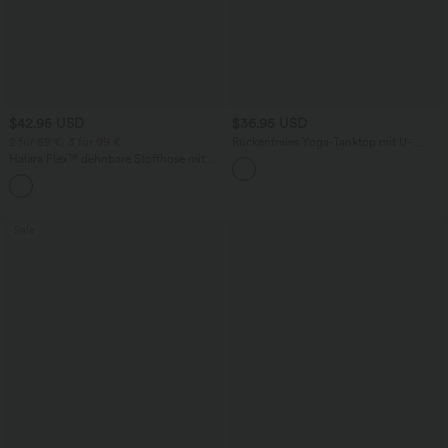
$42.95 USD
$36.95 USD
2 für 69 €, 3 für 99 €
Rückenfreies Yoga-Tanktop mit U-
Ausschnitt, überkreuzten Trägern und
Halara Flex™ dehnbare Stoffhose mit
abgerundetem Saum
hohem Bund, Waffelmuster,
+20
Seitentaschen und weitem Bein
Sale