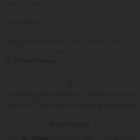
Passform & Features
Mehrlagiges Mesh
Innenshorts
flacher Bund
Stoff & Pflege
Seitentaschen
Raffung
überziehen
Workout
Kostenloser Standardversand bei einer Bestellung über
$77.37 USD
Mini
mit hohem Bund
Hohe Dehnung
Einfache Rückgabe innerhalb von 30 Tagen
Vier-Wege-Stretch
A-Linie
Einfache Bezahlung
Einige Artikel werden mit Markenlogo geliefert, andere ohne.
Ob ein Logo enthalten ist, kann je nach Produkt variieren.
Auch Stil und Farben können leicht abweichen.
Mehr erfahren
Inspiration