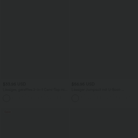
$33.95 USD
$56.95 USD
Lässiges, gerafftes 2-in-1 Cami-Top mit
Lässiger Jumpsuit mit U-Boot-
verstellbaren Trägern und integriertem
Ausschnitt, Seitentaschen, kurzen
BH
Ärmeln und Kordelzug - Easy Peezy
Edition
Sale