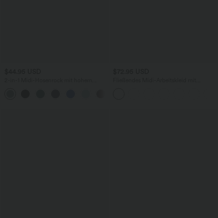
$44.95 USD
$72.95 USD
2-in-1 Midi-Hosenrock mit hohem
Fließendes Midi-Arbeitskleid mit
Bund, Seitentaschen, Kordelzug und
Seitentaschen, Fledermausärmeln und
+15
kontrastierendem Netz
Bauchkontrolle