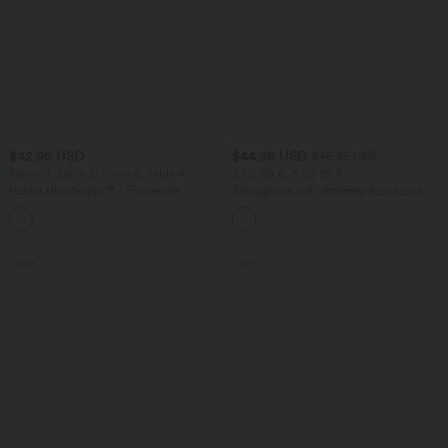
$42.95 USD
$44.95 USD
$48.95 USD
Nimm 3, zahle 2; nimm 6, zahle 4
2 für 69 €, 3 für 99 €
Halara UltraSculpt™ - Formende
Schlaghose mit mittlerem Bund und
Workout-Leggings mit hohem Bund,
seitlichen Reißverschlusstaschen
+13
Seitentaschen, Booty-Scrunch und
Bauchkontrolle
Sale
Sale