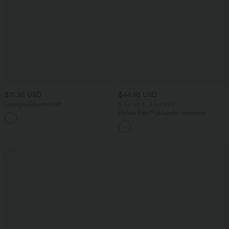
$31.95 USD
$44.95 USD
Lässiges Oberteil mit
2 für 69 €, 3 für 99 €
Rundhalsausschnitt und
Halara Flex™ plissierte dehnbare
+1
Fledermausärmeln
Stoffhose mit hohem Bund,
Seitentaschen und geradem Bein
Sale