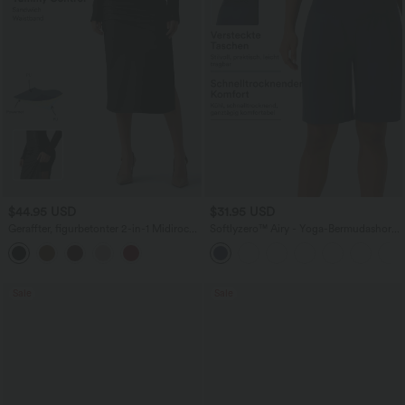
$44.95 USD
$31.95 USD
Geraffter, figurbetonter 2-in-1 Midirock
Softlyzero™ Airy - Yoga-Bermudashorts
aus Kunstleder mit hohem Bund und
mit hohem Bund, mehreren Taschen
abgerundetem Saum
und InstantCool
Sale
Sale