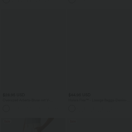
$28.95 USD
$44.95 USD
Oversized Arbeits-Bluse mit V-
Halara Flex™ - Lässige Baggy-Denim-
Ausschnitt und kurzen Ärmeln -
Shorts mit hohem Crossover-Bund und
+1
knitterfrei
mehreren Taschen
Sale
Sale