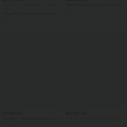
2 Stück -10%, 3 Stück -15%, 4 Stück
Hoch taillierter, fließender 2-in-1-Midi-
-20%
Tanzrock mit Seitentasche
Halara Flex™ - Lässige, gewaschene
Baggy-Jeans aus drapiertem Lyocell mit
mittelhohem Bund, mehreren Taschen
und weitem Bein
Sale
$31.95 USD
$39.95 USD
Ärmellose, oversized Büro-Bluse mit V-
2 Stück -10%, 3 Stück -15%, 4 Stück
Ausschnitt - knitterfrei
-20%