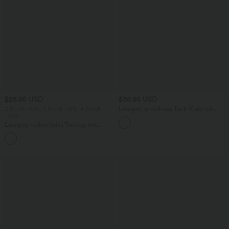
$25.95 USD
$36.95 USD
2 Stück -10%, 3 Stück -15%, 4 Stück
Lässiges, ärmelloses Tank-Kleid mit
-20%
Rundhalsausschnitt und Seitentaschen
Lässiges, rückenfreies Tanktop mit
verstellbaren Trägern, gedrehtem
Rückendesign und Schnalle