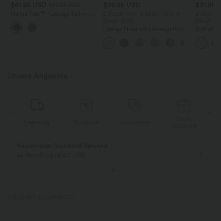
$61.95 USD
$39.95 USD
$31.95 
$67.95 USD
Halara Flex™ - Lässige Ballon-
2 Stück -10%, 3 Stück -15%, 4
2 Stück -
Joggers aus Denim mit
Stück -20%
Stück -2
mittelhohem Bund und
Lässige Hose mit Leinengefühl,
Softlyzer
mehreren Taschen
hoher Taille, Kordelzug an der
Shorts m
Seite und weitem Bein
mehreren
InstantCo
Unsere Angebote
Gratis
Lieferung
Rückgabe
Gutscheine
k
Geschenk
Kostenloser Standard-Versand
bei Bestellung ab $77 USD
PRODUKT ID: 02938057