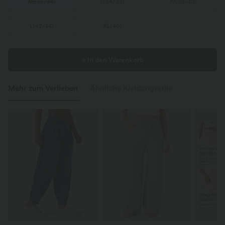
XS
(
32/34
)
S
(
34/36
)
M
(
38/40
)
L
(
42/44
)
XL
(
46
)
+ In den Warenkorb
Mehr zum Verlieben
Ähnliche Kleidungsstile