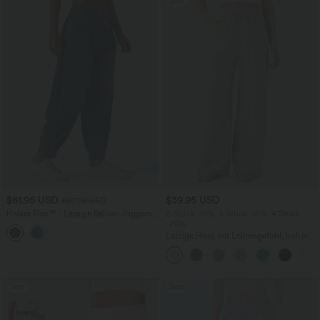
Sale
$61.95 USD
$39.95 USD
$67.95 USD
Halara Flex™ - Lässige Ballon-Joggers
2 Stück -10%, 3 Stück -15%, 4 Stück
aus Denim mit mittelhohem Bund und
-20%
mehreren Taschen
Lässige Hose mit Leinengefühl, hoher
Taille, Kordelzug an der Seite und
weitem Bein
Sale
Sale