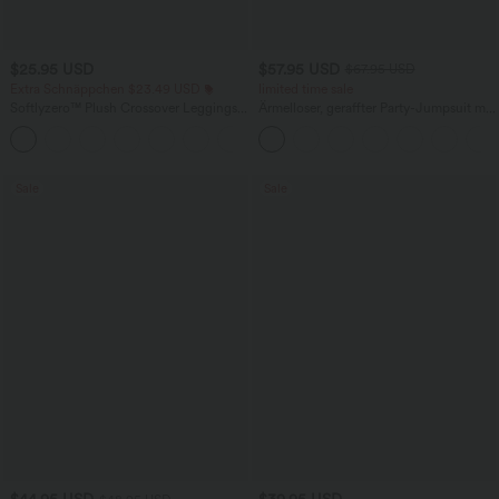
$25.95 USD
$57.95 USD
$67.95 USD
Extra Schnäppchen $23.49 USD
limited time sale
Softlyzero™ Plush Crossover Leggings
Ärmelloser, geraffter Party-Jumpsuit mit
mit Taschen
V-Ausschnitt, Seitentaschen und
+16
unsichtbarem Reißverschluss - pipi-
praktisch
Sale
Sale