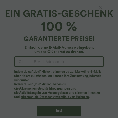
EIN GRATIS-GESCHENK
Geraffter 2-in-1 Minirock in A-Linie mit hohem
100 %
Bund, Gesäßtaschen, Bauchkontrolle und
InstantCool - schnelltrocknend, UPF50+
$36.95 USD
GARANTIERTE PREISE!
Einfach deine E-Mail-Adresse eingeben,
um das Glücksrad zu drehen.
Indem du auf „los!“ klicken, stimmen du zu, Marketing-E-Mails
über Halara zu erhalten. du können Ihre Zustimmung jederzeit
widerrufen.
Indem du auf „los!“ klicken, haben du
die Allgemeinen Geschäftsbedingungen
und
die Aktivitätsregeln von Halara
gelesen und stimmen ihnen zu
und
erkennen die Datenschutzrichtlinie von Halara an
.
los!