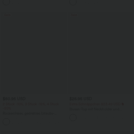
Taschen und Ösen - schnelltrocknend,
und Rüschensaum
7,6 cm
Sale
Sale
$50.95 USD
$25.95 USD
2 Stück -10%, 3 Stück -15%, 4 Stück
Extra Schnäppchen $23.49 USD
-20%
Blusen-Top mit Neckholder und
Rückenfreies, gedrehtes Urlaubs-
Schlüssellochausschnitt, plissiert,
Maxikleid mit Seitentaschen und Schlitz
ärmellos, abgerundeter Saum
+8