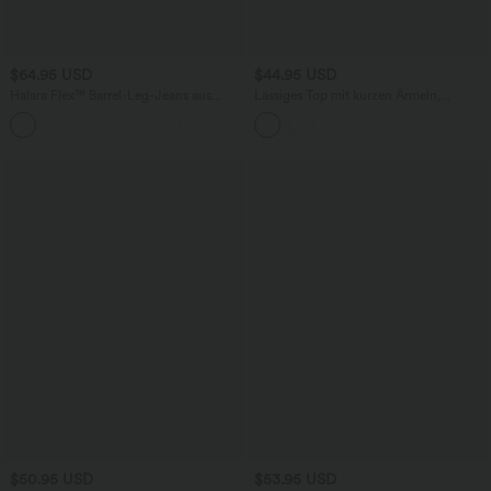
$64.95 USD
$44.95 USD
Halara Flex™ Barrel-Leg-Jeans aus
Lässiges Top mit kurzen Ärmeln,
elastischem Strick-Denim mit niedrigem
integriertem BH, One-Shoulder-Design,
Bund, Knopf, Reißverschluss und
Polka-Dots und abgerundetem Saum
mehreren Taschen
$50.95 USD
$53.95 USD