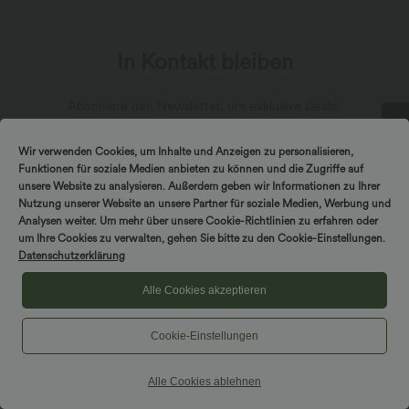
In Kontakt bleiben
Abonniere den Newsletter, um exklusive Deals,
stylische Geheimtipps und einen frühen Zugriff
auf die neuesten Kollektionen zu erhalten.
DREH & GEWINNE!
Wir verwenden Cookies, um Inhalte und Anzeigen zu personalisieren,
Funktionen für soziale Medien anbieten zu können und die Zugriffe auf
unsere Website zu analysieren. Außerdem geben wir Informationen zu Ihrer
Nutzung unserer Website an unsere Partner für soziale Medien, Werbung und
Analysen weiter. Um mehr über unsere Cookie-Richtlinien zu erfahren oder
um Ihre Cookies zu verwalten, gehen Sie bitte zu den Cookie-Einstellungen.
*Mit deiner Abonnierung erklärst du dich damit einverstanden,
Datenschutzerklärung
dass du Marketingmitteilungen von Halara per E-Mail erhältst.
Du kannst dich jederzeit wieder abmelden. Durch Fortfahren
Alle Cookies akzeptieren
stimmst du unseren
Allgemeinen Geschäftsbedingungen
und
Datenschutzrichtlinien
zu.
Cookie-Einstellungen
Alle Cookies ablehnen