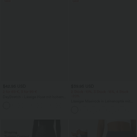
Sale
Sale
$42.95 USD
$39.95 USD
2 für 69 €, 3 für 99 €
2 Stück -10%, 3 Stück -15%, 4 Stück
-20%
DayStretch - Lässige Hose mit hohem
Bund, Seitentaschen und Barrel-Leg
Lässiger Maxirock in Leinenoptik mit
+5
hohem Bund und Kordelzug