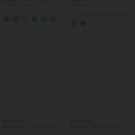
$44.95 USD
$39.95 USD
$48.95 USD
2 für 69 €, 3 für 99 €
2 Stück -10%, 3 Stück -15%, 4 Stück
-20%
Schmal zulaufende Golfhose aus Krepp
mit hohem Bund und Seitentaschen
Halara UltraSculpt™ Rückenfreies Lauf-
Tanktop mit U-Ausschnitt und
überkreuztem, abgerundetem Saum
$31.95 USD
$33.95 USD
Lässige Bluse mit V-Ausschnitt und
Lässiges Midikleid mit Kordelzug,
kurzen Puffärmeln
Schlitz und geschwungenem Saum