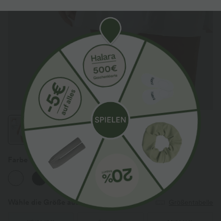
Farbe
Weiß
Wähle die Größe aus
(EU)
Größentabelle