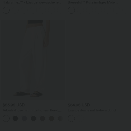
Halara Flex™ - Lässige, gewaschene
Breezeful™ Kurzärmliges Midi-
Bermuda-Shorts aus elastischem Strick-
Freizeitkleid mit V-Ausschnitt,
Denim mit hohem Bund, mehreren
Seitentaschen und Bindeband hinten -
Taschen und Rollsaum
schnelltrocknend
$53.95 USD
$64.95 USD
Arbeits-Hose mit mittelhohem Bund,
Lässige Jeans mit hohem Bund
Seitentaschen und Barrel-Leg
mehreren Taschen und weitem Bein
+3