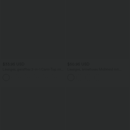
$33.95 USD
$50.95 USD
Lässiges, gerafftes 2-in-1 Cami-Top mit
Lässiges, ärmelloses Midikleid mit
verstellbaren Trägern und integriertem
Rundhalsausschnitt, integriertem BH
BH
und Rüschensaum