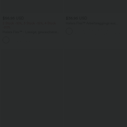
$56.95 USD
$36.95 USD
2 Stück -10%, 3 Stück -15%, 4 Stück
Halara Flex™ Arbeitsleggings aus
-20%
elastischem Strick-Denim mit hohem
Bund und mehreren Taschen
Halara Flex™ - Lässige, gewaschene
Baggy-Jeans aus drapiertem Lyocell mit
mittelhohem Bund, mehreren Taschen
und weitem Bein