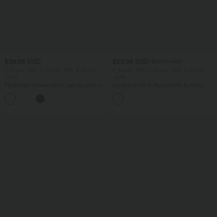
$39.95 USD
$23.95 USD
$50.95 USD
2 Stück -10%, 3 Stück -15%, 4 Stück
2 Stück -10%, 3 Stück -15%, 4 Stück
-20%
-20%
Fließende hosenrock in Leinenoptik mit
Jumpsuit mit V-Ausschnitt, kurzen
mittelhohem Bund, Seitentaschen und
Ärmeln, plissierten Seitentaschen und
+1
weitem Bein
weitem Bein, fließendem Waffelmuster