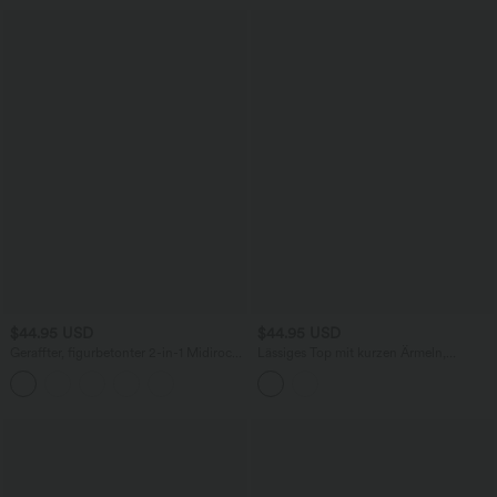
$44.95 USD
$44.95 USD
Geraffter, figurbetonter 2-in-1 Midirock
Lässiges Top mit kurzen Ärmeln,
aus Kunstleder mit hohem Bund und
integriertem BH, One-Shoulder-Design,
abgerundetem Saum
Polka-Dots und abgerundetem Saum