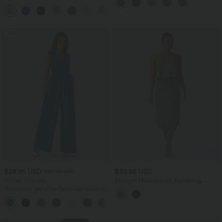
mehreren Taschen
hohem Bund, Waffelmuster,
+20
Seitentaschen und weitem Bein
Sale
$28.95 USD
$33.95 USD
$67.95 USD
limited time sale
Lässiges Midikleid mit Kordelzug,
Schlitz und geschwungenem Saum
Ärmelloser, geraffter Party-Jumpsuit mit
V-Ausschnitt, Seitentaschen und
+7
unsichtbarem Reißverschluss - pipi-
praktisch