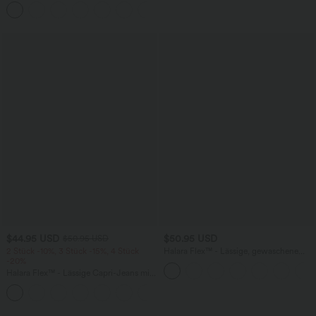
Bund und Raffung
+3
$44.95 USD
$50.95 USD
$50.95 USD
2 Stück -10%, 3 Stück -15%, 4 Stück
Halara Flex™ - Lässige, gewaschene
-20%
Bermuda-Shorts aus elastischem Strick-
Denim mit hohem Bund, mehreren
Halara Flex™ - Lässige Capri-Jeans mit
Taschen und Rollsaum
hohem Bund, mehreren Taschen und
geschlitztem Saum - slim