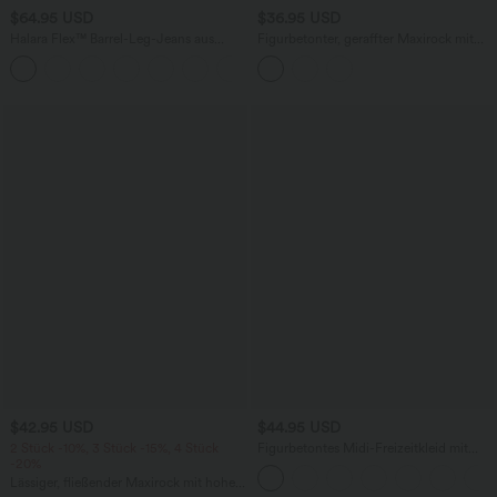
$64.95 USD
$36.95 USD
Halara Flex™ Barrel-Leg-Jeans aus
Figurbetonter, geraffter Maxirock mit
elastischem Strick-Denim mit niedrigem
mittelhohem Bund, Streifen,
Bund, Knopf, Reißverschluss und
Blumenmuster und Bindeband vorne
mehreren Taschen
$42.95 USD
$44.95 USD
2 Stück -10%, 3 Stück -15%, 4 Stück
Figurbetontes Midi-Freizeitkleid mit
-20%
Schlitz, rückenfreiem Korsett mit
quadratischem Ausschnitt und Rüschen
Lässiger, fließender Maxirock mit hohem