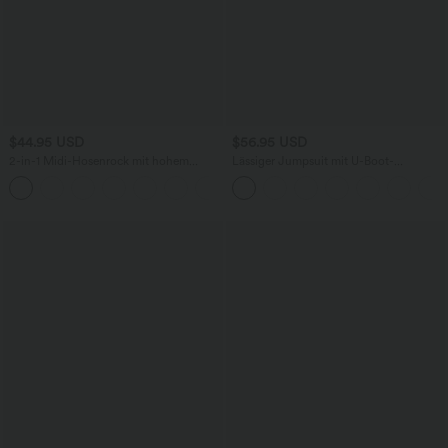
$44.95 USD
$56.95 USD
2-in-1 Midi-Hosenrock mit hohem
Lässiger Jumpsuit mit U-Boot-
Bund, Seitentaschen, Kordelzug und
Ausschnitt, Seitentaschen, kurzen
+15
kontrastierendem Netz
Ärmeln und Kordelzug - Easy Peezy
Edition