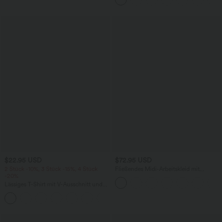
$22.95 USD
$72.95 USD
2 Stück -10%, 3 Stück -15%, 4 Stück
Fließendes Midi-Arbeitskleid mit
-20%
Seitentaschen, Fledermausärmeln und
Bauchkontrolle
Lässiges T-Shirt mit V-Ausschnitt und
kurzen Ärmeln
+9