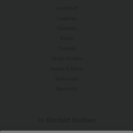
Jeansstoff
Leggings
Oberteile
Röcke
Overalls
Große Größen
Jacken & Blazer
Bademode
Sports-BH
In Kontakt bleiben
Abonniere den Newsletter, um exklusive Deals,