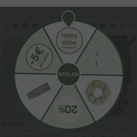
$61.95 USD
$33.95 USD
$64.95 USD
2 Stück -10%, 3 Stück -15%, 4 Stück
2 Stück -10%, 3 Stück -15%, 4 Stück
-20%
-20%
Halara Flex™ Baggy Jeans Low Rise mit
Halara Flex™ - Schmal zulaufende
Knopf und Reißverschluss, mehreren
Bürohose mit hohem Bund,
+5
Taschen, weitem Bein
Seitentaschen und Waffelstoff
$42.95 USD
$44.95 USD
2 für 69 €, 3 für 99 €
Halara Flex™ - Lässige Baggy-Denim-
Shorts mit hohem Crossover-Bund und
Halara Flex™ dehnbare Stoffhose mit