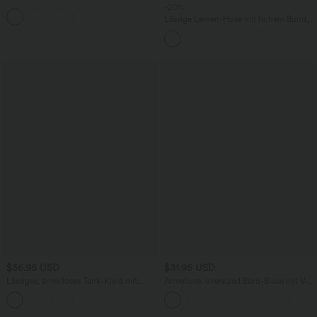
Tanzrock mit Seitentasche
-20%
Lässige Leinen-Hose mit hohem Bund,
Kordelzug, weitem Bein und Taschen
$36.95 USD
$31.95 USD
Lässiges, ärmelloses Tank-Kleid mit
Ärmellose, oversized Büro-Bluse mit V-
Rundhalsausschnitt und Seitentaschen
Ausschnitt - knitterfrei