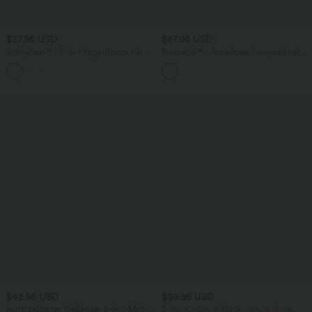
$27.95 USD
$67.95 USD
SoftlyZero™ - 2-in-1 Yoga-Shorts mit
Breezeful™ - Ärmelloser Jumpsuit mit
hohem Crossover-Bund, mehreren
Seitentaschen - schnelltrocknend, Easy
Taschen und Ösen - schnelltrocknend,
Peezy Edition
7,6 cm
$42.95 USD
$39.95 USD
Hoch taillierter, fließender 2-in-1-Midi-
2 Stück -10%, 3 Stück -15%, 4 Stück