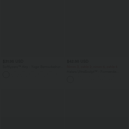
$31.95 USD
$42.95 USD
Softlyzero™ Airy - Yoga-Bermudashorts
Nimm 3, zahle 2; nimm 6, zahle 4
mit hohem Bund, mehreren Taschen
Halara UltraSculpt™ - Formende
+16
und InstantCool
Workout-Leggings mit hohem Bund,
Seitentaschen, Booty-Scrunch und
Bauchkontrolle