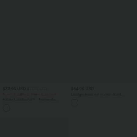
$33.95 USD
$64.95 USD
$36.95 USD
Nimm 3, zahle 2; nimm 6, zahle 4
Lässige Jeans mit hohem Bund
mehreren Taschen und weitem Bein
Halara UltraSculpt™ - Formende
Workout-Leggings mit hohem Bund,
+17
Seitentaschen und Bauchkontrolle