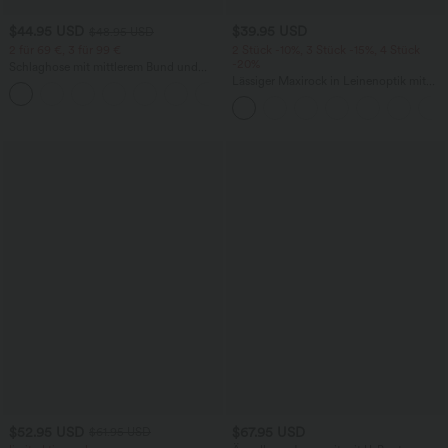
$44.95 USD
$39.95 USD
$48.95 USD
2 für 69 €, 3 für 99 €
2 Stück -10%, 3 Stück -15%, 4 Stück
-20%
Schlaghose mit mittlerem Bund und
seitlichen Reißverschlusstaschen
Lässiger Maxirock in Leinenoptik mit
+12
hohem Bund und Kordelzug
$52.95 USD
$67.95 USD
$61.95 USD