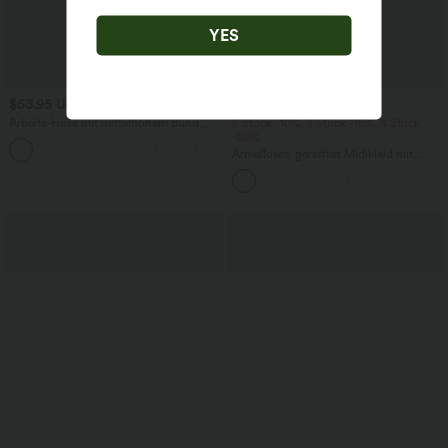
YES
$53.95 USD
$48.95 USD
Arbeits-Hose mit mittelhohem Bund,
2 Stück -10%, 3 Stück -15%, 4 Stück
Seitentaschen und Barrel-Leg
-20%
+3
Ärmelloses, gerafftes Midikleid mit
eckigem Ausschnitt, integriertem BH
und überkreuztem Rückendesign