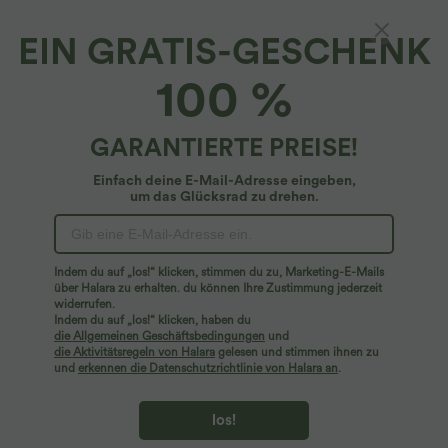
EIN GRATIS-GESCHENK
$25.95 USD
$44.95 USD
$48.95 USD
100 %
Extra Schnäppchen $23.49 USD
2 für 69 €, 3 für 99 €
Softlyzero™ Plush Crossover Leggings
Schmal zulaufende Golfhose aus Krepp
mit Taschen
mit hohem Bund und Seitentaschen
+16
GARANTIERTE PREISE!
Einfach deine E-Mail-Adresse eingeben,
um das Glücksrad zu drehen.
Indem du auf „los!“ klicken, stimmen du zu, Marketing-E-Mails
über Halara zu erhalten. du können Ihre Zustimmung jederzeit
widerrufen.
Indem du auf „los!“ klicken, haben du
die Allgemeinen Geschäftsbedingungen
und
die Aktivitätsregeln von Halara
gelesen und stimmen ihnen zu
und
erkennen die Datenschutzrichtlinie von Halara an
.
los!