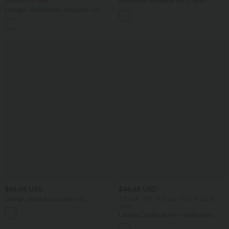
limited time sale
Ärmelloser Jumpsuit mit U-Boot-
Ausschnitt, Seitentaschen, seitlichen
Lässiger, rückenfreier Jumpsuit mit
Bindebändern, Streifen und InstantCool
Seitentaschen
- Easy Peezy Edition
+10
$64.95 USD
$44.95 USD
Lässige Jeans aus Lyocell mit
2 Stück -10%, 3 Stück -15%, 4 Stück
mittelhohem Bund, mehreren Taschen
-20%
und Kordelzug
Lässige Cordhose mit mittelhohem
Bund, Reißverschluss und Seitentaschen