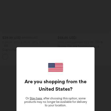
$38.95 USD
$25.95 USD
$42.95 USD
2 Stück -10%, 3 Stück -15%, 4 Stück
Extra Schnäppchen $23.49 USD
-20%
Blusen-Top mit Neckholder und
Capri-Hose mit hohem Bund und
Schlüssellochausschnitt, plissiert,
Seitentaschen - leinenähnliches Material
ärmellos, abgerundeter Saum
+7
Are you shopping from the
United States
?
Or
Stay here
, after choosing this option, some
products may no longer be available for delivery
to your location.