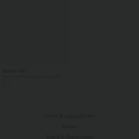
$56.95 USD
Halara Flex™ Mid Low Rise Knopf
Reißverschluss Mehrere Taschen
Dehnbarer Strick Lässige Röhrenjeans
Hosen & Jogginghosen
Kleider
Shorts & Radlerhosen