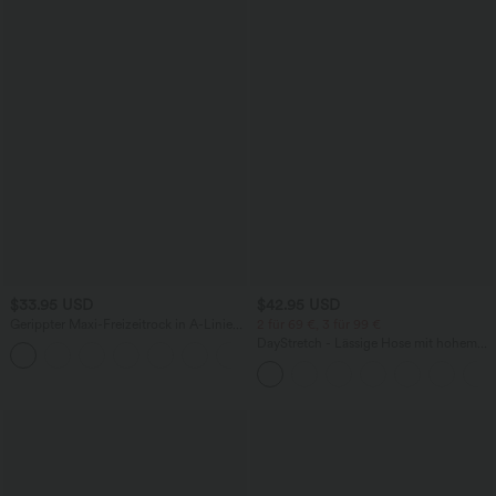
$33.95 USD
$42.95 USD
Gerippter Maxi-Freizeitrock in A-Linie
2 für 69 €, 3 für 99 €
mit hohem Bund und Schlitzsaum
DayStretch - Lässige Hose mit hohem
Bund, Seitentaschen und Barrel-Leg