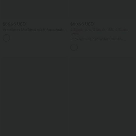
$56.95 USD
$50.95 USD
Ärmelloses Midikleid mit V-Ausschnitt,
2 Stück -10%, 3 Stück -15%, 4 Stück
Seitentaschen und Reißverschluss
-20%
Rückenfreies, gedrehtes Urlaubs-
Maxikleid mit Seitentaschen und Schlitz