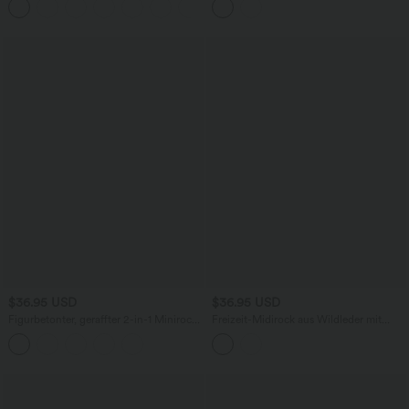
+6
und weitem Bein
abnehmbarer Schleife und integrierten
Shapewear-Shorts
$36.95 USD
$36.95 USD
Figurbetonter, geraffter 2-in-1 Minirock
Freizeit-Midirock aus Wildleder mit
aus Wildleder mit hohem Bund,
hohem Bund und Tulpensaum
Bauchkontrolle und geschwungenem
Saum