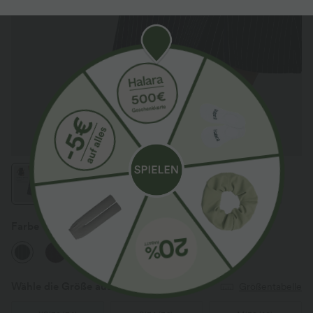
Farbe
Black White Pinstripe
Wähle die Größe aus
(EU)
Größentabelle