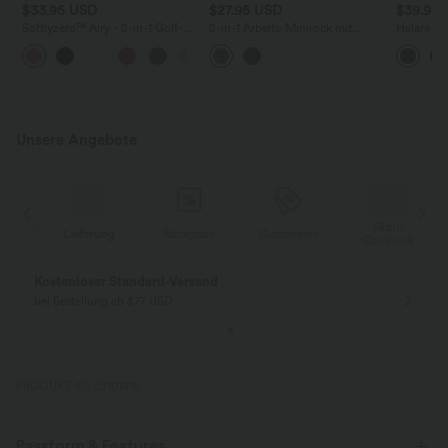
$33.95 USD
$27.95 USD
$39.95
Softlyzero™ Airy - 2-in-1 Golf-
2-in-1 Arbeits-Minirock mit
Halara F
Minirock mit ultrahohem Bund,
hohem Bund und Karomuster -
Stoffhos
+5
mehreren Taschen,
extralang
Seitentas
Bauchkontrolle, InstantCool und
abgerundetem Saum
Unsere Angebote
Gratis
Lieferung
Rückgabe
Gutscheine
k
Geschenk
Kostenloser Standard-Versand
bei Bestellung ab $77 USD
PRODUKT ID: 03101418
Passform & Features