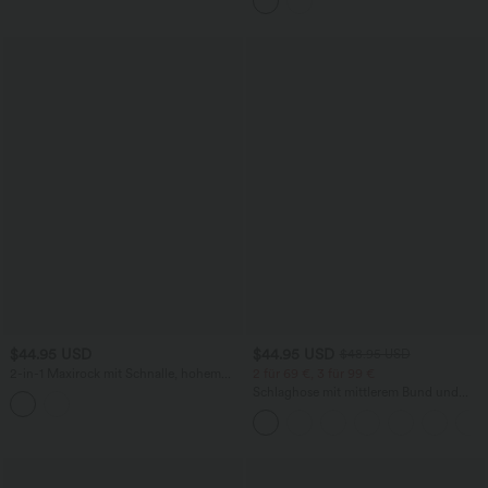
schnelltrocknend, Easy Peezy Edition
$44.95 USD
$44.95 USD
$48.95 USD
2-in-1 Maxirock mit Schnalle, hohem
2 für 69 €, 3 für 99 €
Bund und Schlitz, Rock mit integrierter
Schlaghose mit mittlerem Bund und
Hose lang
seitlichen Reißverschlusstaschen