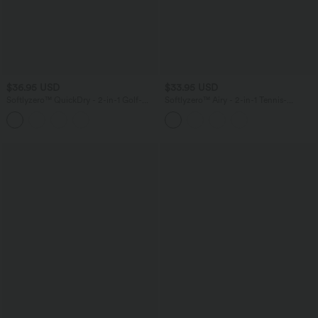
$36.95 USD
$33.95 USD
Softlyzero™ QuickDry - 2-in-1 Golf-
Softlyzero™ Airy - 2-in-1 Tennis-
Minirock mit hohem Bund,
Minirock mit hohem Crossover-Bund,
Seitentaschen, Kordelzug,
Seitentaschen, Bauchkontrolle und
abgerundetem Saum und Golf-Tee-
InstantCool - UPF50+
Tasche