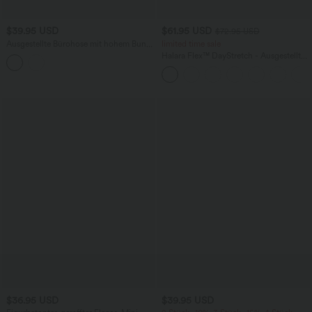
$39.95 USD
$61.95 USD
$72.95 USD
Ausgestellte Bürohose mit hohem Bund,
limited time sale
Gesäßtaschen und Streifen
Halara Flex™ DayStretch - Ausgestellte
Arbeits-Hose mit hohem Bund und
Seitentaschen
$36.95 USD
$39.95 USD