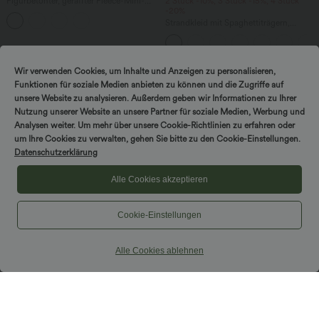
Figurbetonter, geraffter Fleece-Mini-
2 Stück -10%, 3 Stück -15%, 4 Stück
Partyrock mit hohem Bund und
-20%
abgerundetem Saum - extralang
Strandkleid mit Spaghettiträgern,
rückenfrei, Cool Touch
Wir verwenden Cookies, um Inhalte und Anzeigen zu personalisieren,
Funktionen für soziale Medien anbieten zu können und die Zugriffe auf
unsere Website zu analysieren. Außerdem geben wir Informationen zu Ihrer
Nutzung unserer Website an unsere Partner für soziale Medien, Werbung und
Analysen weiter. Um mehr über unsere Cookie-Richtlinien zu erfahren oder
um Ihre Cookies zu verwalten, gehen Sie bitte zu den Cookie-Einstellungen.
Datenschutzerklärung
Alle Cookies akzeptieren
Cookie-Einstellungen
Alle Cookies ablehnen
$42.95 USD
$53.95 USD
Halara Flex™ Arbeitshose mit
2 Stück -10%, 3 Stück -15%, 4 Stück
mittelhohem Bund und Seitentaschen
-20%
Lässiges, rückenfreies Minikleid mit
Taschen, integriertem BH, überkreuztem