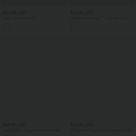
$20.95 USD
$70.95 USD
Yoga-Sport-Top mit
Halara UltraSculpt™ - Lässiges 2-in-1
Rundhalsausschnitt, kurzen Ärmeln,
Minikleid mit eckigem Ausschnitt,
atmungsaktivem Mesh und
Seitentaschen, integriertem BH und
abgerundetem Saum
Karomuster - Easy Peezy Edition
$48.95 USD
$42.95 USD
DayStretch - Yoga-Hose mit hohem
Softlyzero™ QuickDry Freizeitrock mit
Bund, Seitentaschen, Bauchkontrolle
hoher Taille und Bauchkontrolle,