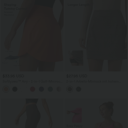
$33.95 USD
$27.95 USD
Softlyzero™ Airy - 2-in-1 Golf-Minirock
2-in-1 Arbeits-Minirock mit hohem
mit ultrahohem Bund, mehreren
Bund und Karomuster - extralang
+5
Taschen, Bauchkontrolle, InstantCool
und abgerundetem Saum