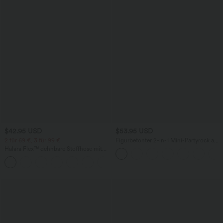
$42.95 USD
$53.95 USD
2 für 69 €, 3 für 99 €
Figurbetonter 2-in-1 Mini-Partyrock aus
Kunstleder mit hohem Crossover-Bund
Halara Flex™ dehnbare Stoffhose mit
und Fransensaum
hohem Bund, Waffelmuster,
+20
Seitentaschen und weitem Bein