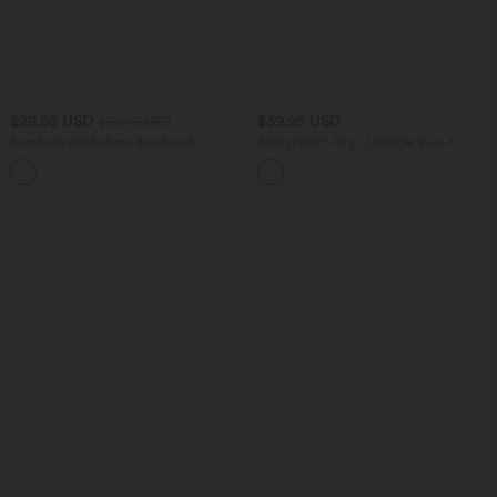
$29.95 USD
$39.95 USD
$50.95 USD
Bürohose mit hohem Bund und
Softlyzero™ Airy - Lässiger 2-in-1
geradem Bein - wasserabweisend
Minirock mit hohem Bund,
Seitentasche, InstantCool und
gestuftem Rüschensaum - extralang