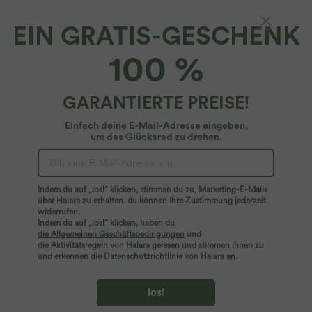
EIN GRATIS-GESCHENK
2-in-1 Büro-Minirock in A-Linie mit hohem
100 %
Bund, Streifen und InstantCool - extralang
$27.95 USD
GARANTIERTE PREISE!
Einfach deine E-Mail-Adresse eingeben,
um das Glücksrad zu drehen.
Indem du auf „los!“ klicken, stimmen du zu, Marketing-E-Mails
über Halara zu erhalten. du können Ihre Zustimmung jederzeit
widerrufen.
Indem du auf „los!“ klicken, haben du
die Allgemeinen Geschäftsbedingungen
und
die Aktivitätsregeln von Halara
gelesen und stimmen ihnen zu
und
erkennen die Datenschutzrichtlinie von Halara an
.
los!