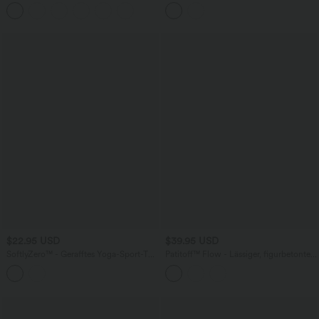
Cord mit hohem Bund und
kurzen Ärmeln, Streifen, seitlichem
unsichtbarem Reißverschluss
Bindeband und asymmetrischem Saum
$22.95 USD
$39.95 USD
SoftlyZero™ - Gerafftes Yoga-Sport-Top
Patitoff™ Flow - Lässiger, figurbetonter
mit Rundhalsausschnitt, kurzen
2-in-1 Midi-Hosenrock mit hohem Bund
Flügelärmeln und abgerundetem Saum
und Bauchkontrolle - tierhaarabweisend