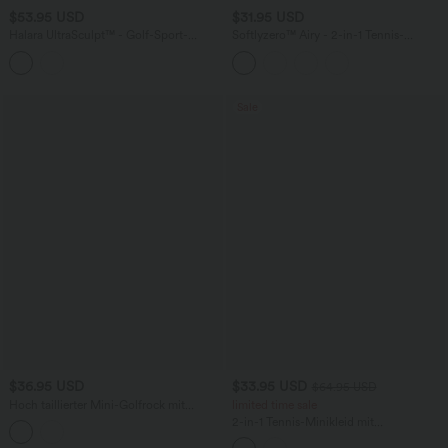
$53.95 USD
$31.95 USD
Halara UltraSculpt™ - Golf-Sport-
Softlyzero™ Airy - 2-in-1 Tennis-
Minikleid mit Stehkragen, Racerback,
Minirock mit hohem Bund,
integriertem BH und Farbblock
Seitentaschen, Bauchkontrolle und
InstantCool - UPF50+
Sale
$36.95 USD
$33.95 USD
$64.95 USD
Hoch taillierter Mini-Golfrock mit
limited time sale
dekorativem Knopfschlitz, 2-in-1-
2-in-1 Tennis-Minikleid mit
Seitentasche, schnelltrocknend, Golf-
Seitentaschen und Karomuster -
Tee-Tasche