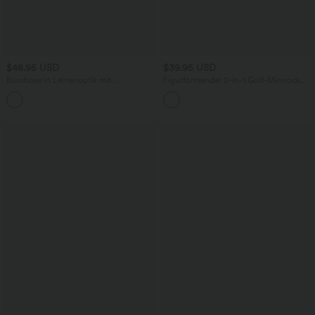
$48.95 USD
$39.95 USD
Bürohose in Leinenoptik mit
Figurformender 2-in-1 Golf-Minirock
mittelhohem Crossover-Bund und
mit ultrahohem Bund, mehreren
Seitentaschen
Taschen und Polka-Dot-Design