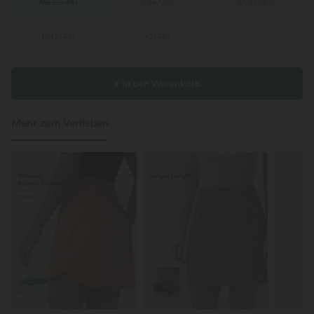
XS
(
32/34
)
S
(
34/36
)
M
(
38/40
)
L
(
42/44
)
XL
(
46
)
+ In den Warenkorb
Mehr zum Verlieben