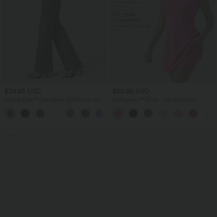
$39.95 USD
$50.95 USD
Halara Flex™ Dehnbare Stoffhose mit
Softlyzero™ Plush - Rückenfreies
hohem Bund und Seitentasche hinten
Sportkleid - Easy Peezy Edition,
+13
Körbchengröße E-G
Sale