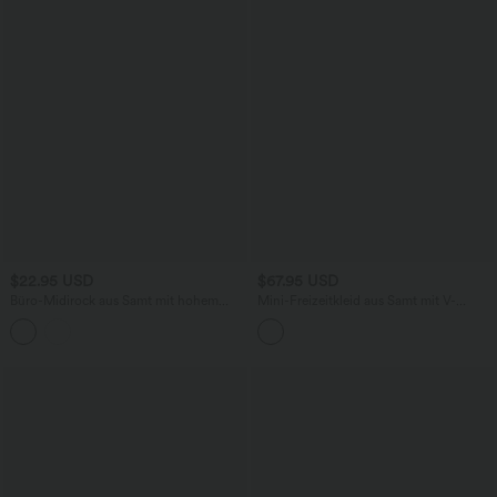
$22.95 USD
$67.95 USD
Büro-Midirock aus Samt mit hohem
Mini-Freizeitkleid aus Samt mit V-
Bund
Ausschnitt, langen Ärmeln und
gewickeltem Rüschensaum