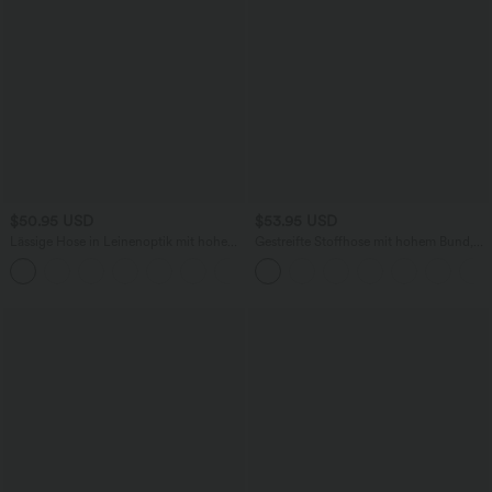
$50.95 USD
$53.95 USD
Lässige Hose in Leinenoptik mit hohem
Gestreifte Stoffhose mit hohem Bund,
Bund, mehreren Taschen und geradem
Knopfleiste, Reißverschluss,
+5
Bein
Seitentasche und weitem Bein