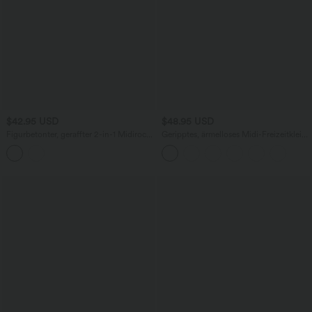
$42.95 USD
$48.95 USD
Figurbetonter, geraffter 2-in-1 Midirock
Geripptes, ärmelloses Midi-Freizeitkleid
aus Kunstleder mit hohem Bund und
mit Raffung hinten und Schlitz
Bauchkontrolle