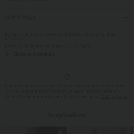
Innenshorts
flacher Bund
überziehen
Oficina
Stoff & Pflege
gestreift
Mini
mit hohem Bund
Kostenloser Standardversand bei einer Bestellung über
$77.37 USD
Vier-Wege-Stretch
A-Linie
Einfache Rückgabe innerhalb von 30 Tagen
Einfache Bezahlung
Einige Artikel werden mit Markenlogo geliefert, andere ohne.
Ob ein Logo enthalten ist, kann je nach Produkt variieren.
Auch Stil und Farben können leicht abweichen.
Mehr erfahren
Inspiration