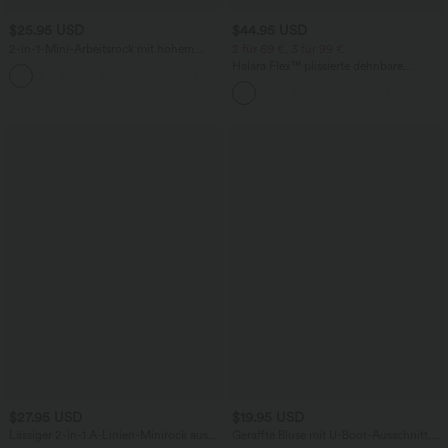
$25.95 USD
$44.95 USD
2-in-1-Mini-Arbeitsrock mit hohem
2 für 69 €, 3 für 99 €
Bund und Karomuster
Halara Flex™ plissierte dehnbare
Stoffhose mit hohem Bund,
Seitentaschen und geradem Bein
$27.95 USD
$19.95 USD
Lässiger 2-in-1 A-Linien-Minirock aus
Geraffte Bluse mit U-Boot-Ausschnitt,