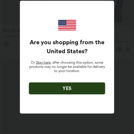
$50.95 USD
$44.95 USD
$50.95 USD
Lässige Hose mit hohem Bund,
2 für 69 €, 3 für 99 €
Seitentaschen, Blumenprint und
Are you shopping from the
DayStretch - Cargo-Hose mit hohem
geradem Bein
Bund, Seitentaschen und schmaler
United States
?
Passform
Or
Stay here
, after choosing this option, some
products may no longer be available for delivery
to your location.
YES