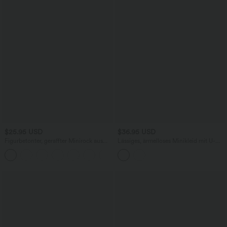
$25.95 USD
$36.95 USD
Figurbetonter, geraffter Minirock aus
Lässiges, ärmelloses Minikleid mit U-
Wildleder mit hohem Bund und
Boot-Ausschnitt, Seitentaschen und
Crossover-Saum
Streifen