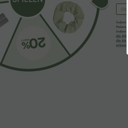
Indem d
Halara 
Indem d
Mehr zum Verlieben
Ähnliche Kleidungsstile
die Al
die Akt
erkenne
$61.95 USD
$39.95 USD
$67.95 USD
Halara Flex™ - Lässige
2 Stück -10%, 3 Stück -15%, 4
2