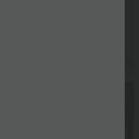
Gratis
Gratis
Lieferung
Rückgabe
Gutscheine
Geschenk
Geschenk