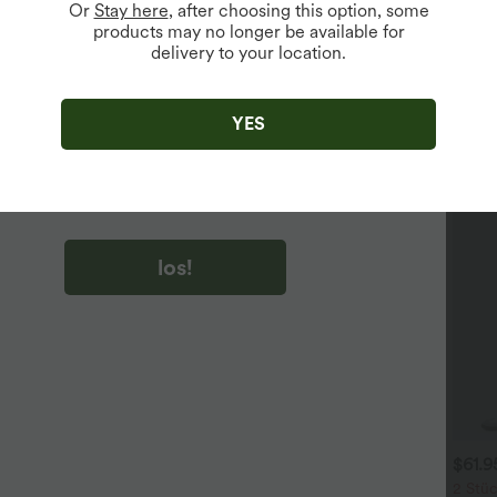
Or
Stay here
, after choosing this option, some
products may no longer be available for
delivery to your location.
u auf „los!“ klicken, stimmen du zu, Marketing-E-Mails über
zu erhalten. du können Ihre Zustimmung jederzeit widerrufen.
YES
u auf „los!“ klicken, haben du
lgemeinen Geschäftsbedingungen
und
ivitätsregeln von Halara
gelesen und stimmen ihnen zu und
n die Datenschutzrichtlinie von Halara an
.
los!
$31.95 USD
$31.95 USD
$61.
 Stück -10%, 3 Stück -15%, 4
Lässiges Oberteil mit
2 Stüc