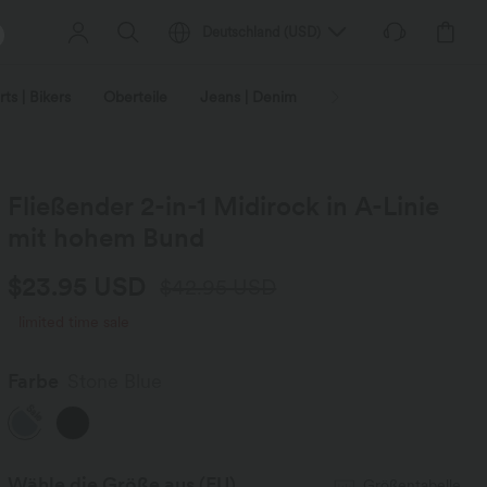
Deutschland
(
USD
)
ts | Bikers
Oberteile
Jeans | Denim
Leggings
Plus-Size
Fließender 2-in-1 Midirock in A-Linie
mit hohem Bund
$23.95 USD
$42.95 USD
limited time sale
Farbe
Stone Blue
Sale
Wähle die Größe aus
(EU)
Größentabelle