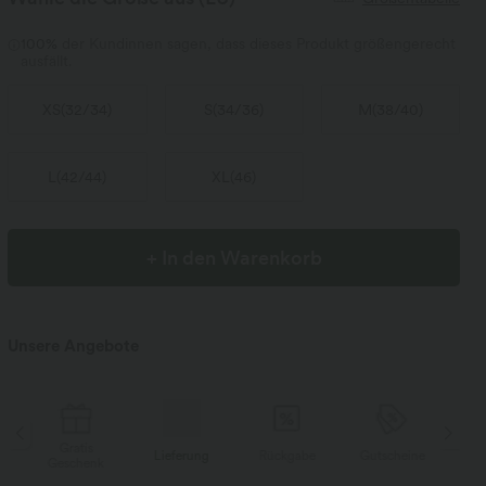
100%
der Kundinnen sagen, dass dieses Produkt größengerecht
ausfällt.
XS
(
32/34
)
S
(
34/36
)
M
(
38/40
)
L
(
42/44
)
XL
(
46
)
+ In den Warenkorb
Unsere Angebote
Gratis
Lieferung
Rückgabe
Gutscheine
Li
Geschenk