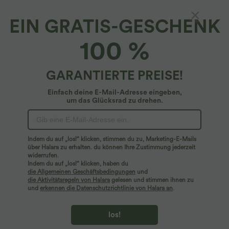
EIN GRATIS-GESCHENK
100 %
GARANTIERTE PREISE!
Einfach deine E-Mail-Adresse eingeben,
um das Glücksrad zu drehen.
$25.95 USD
$33.95 USD
$36.95 USD
Indem du auf „los!“ klicken, stimmen du zu, Marketing-E-Mails
Extra Schnäppchen $23.49 USD
Nimm 3, zahle 2; nimm 6, zahle 4
über Halara zu erhalten. du können Ihre Zustimmung jederzeit
Softlyzero™ Plush Crossover Leggings
Halara UltraSculpt™ - Formende
widerrufen.
mit Taschen
Workout-Leggings mit hohem Bund,
Indem du auf „los!“ klicken, haben du
+16
Seitentaschen und Bauchkontrolle
die Allgemeinen Geschäftsbedingungen
und
die Aktivitätsregeln von Halara
gelesen und stimmen ihnen zu
Sale
und
erkennen die Datenschutzrichtlinie von Halara an
.
los!