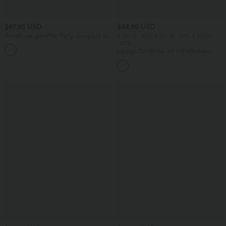
$67.95 USD
$44.95 USD
Ärmelloser, geraffter Party-Jumpsuit mit
2 Stück -10%, 3 Stück -15%, 4 Stück
V-Ausschnitt, Seitentaschen und
-20%
+7
unsichtbarem Reißverschluss - pipi-
Lässige Cordhose mit mittelhohem
praktisch
Bund, Reißverschluss und Seitentaschen