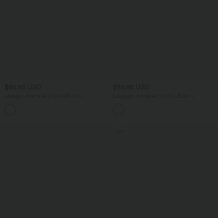
$64.95 USD
$56.95 USD
Lässige Jeans aus Lyocell mit
Lässiger Jumpsuit mit U-Boot-
mittelhohem Bund, mehreren Taschen
Ausschnitt, Seitentaschen, kurzen
und Kordelzug
Ärmeln und Kordelzug - Easy Peezy
Edition
Sale