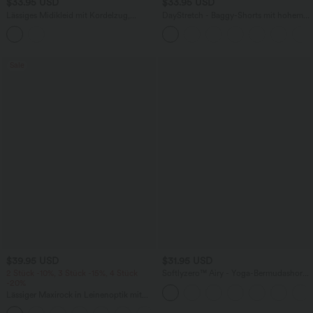
$33.95 USD
$33.95 USD
Lässiges Midikleid mit Kordelzug,
DayStretch - Baggy-Shorts mit hohem
Schlitz und geschwungenem Saum
Bund und Seitentaschen - 17,8 cm
Sale
$39.95 USD
$31.95 USD
2 Stück -10%, 3 Stück -15%, 4 Stück
Softlyzero™ Airy - Yoga-Bermudashorts
-20%
mit hohem Bund, mehreren Taschen
und InstantCool
Lässiger Maxirock in Leinenoptik mit
hohem Bund und Kordelzug