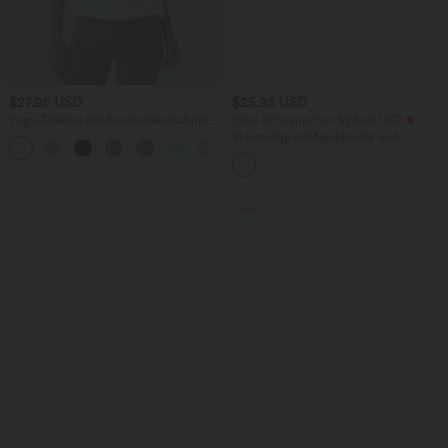
$27.95 USD
$25.95 USD
Yoga-Tanktop mit Rundhalsausschnitt,
Extra Schnäppchen $23.49 USD
Rüschen und InstantCool
Blusen-Top mit Neckholder und
+16
Schlüssellochausschnitt, plissiert,
ärmellos, abgerundeter Saum
Sale