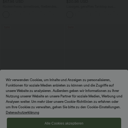
$67.95 USD
$20.95 USD
Rückenfreies, ärmelloses, fließendes
Lässiges, gerafftes Tanktop aus
Midikleid mit Seitentaschen und
geripptem Strick mit Rundhalsausschnitt
überkreuztem Design
Sale
Sale
Wir verwenden Cookies, um Inhalte und Anzeigen zu personalisieren,
Funktionen für soziale Medien anbieten zu können und die Zugriffe auf
unsere Website zu analysieren. Außerdem geben wir Informationen zu Ihrer
Nutzung unserer Website an unsere Partner für soziale Medien, Werbung und
Analysen weiter. Um mehr über unsere Cookie-Richtlinien zu erfahren oder
$44.95 USD
$25.95 USD
$50.95 USD
um Ihre Cookies zu verwalten, gehen Sie bitte zu den Cookie-Einstellungen.
2 für 69 €, 3 für 99 €
Extra Schnäppchen $23.49 USD
Datenschutzerklärung
DayStretch - Cargo-Hose mit hohem
Halara UltraSculpt™ Yoga-Tanktop mit
Bund, Seitentaschen und schmaler
doppelten Trägern und gedrehtem
Alle Cookies akzeptieren
+10
Passform
Rücken