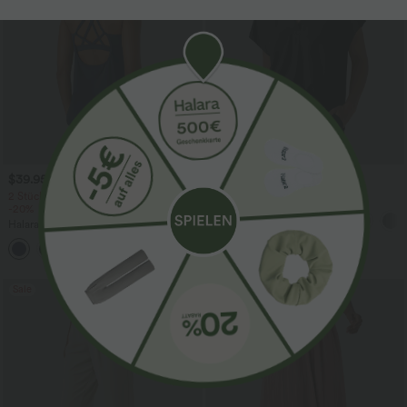
$39.95 USD
$28.95 USD
2 Stück -10%, 3 Stück -15%, 4 Stück
Oversized Arbeits-Bluse mit V-
-20%
Ausschnitt und kurzen Ärmeln -
knitterfrei
Halara UltraSculpt™ Rückenfreies Lauf-
Tanktop mit U-Ausschnitt und
+11
überkreuztem, abgerundetem Saum
Sale
Sale