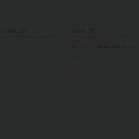
$64.95 USD
$56.95 USD
Halara Flex™ Lässige verwaschene
2 Stück -10%, 3 Stück -15%, 4 Stück
Bootcut-Jeans aus elastischem Strick-
-20%
Denim mit niedrigem Bund, Knopf,
Halara Flex™ - Lässige, gewaschene
Reißverschluss und mehreren Taschen
Baggy-Jeans aus drapiertem Lyocell mit
mittelhohem Bund, mehreren Taschen
und weitem Bein
Sale