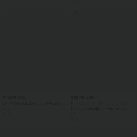
Sale
$44.95 USD
$33.95 USD
2-in-1-Mini-Tanzkleid mit U-Ausschnitt,
Nimm 2, zahle 1；Nimm 4, zahle 2
rückenfrei, verdrehter Ausschnitt,
Halara UltraSculpt™ - Formende
+13
Seitentasche-Easy Peezy
Workout-Leggings mit hohem Bund,
Seitentaschen und Bauchkontrolle - 12,7
cm