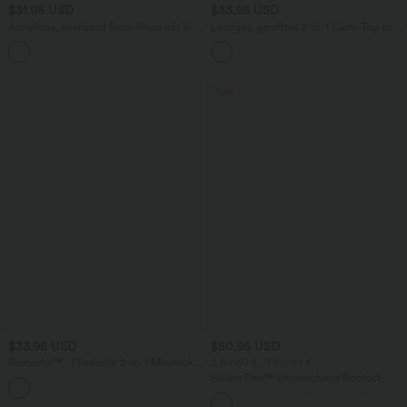
$31.95 USD
$33.95 USD
Ärmellose, oversized Büro-Bluse mit V-
Lässiges, gerafftes 2-in-1 Cami-Top mit
Ausschnitt - knitterfrei
verstellbaren Trägern und integriertem
BH
Sale
$33.95 USD
$50.95 USD
Breezeful™ - Plissierter 2-in-1 Minirock
2 für 69 €, 3 für 99 €
mit hohem Bund, Taschen und
Halara Flex™ Verwaschene Bootcut-
asymmetrischem Saum -
Jeans aus elastischem Strick-Denim mit
schnelltrocknend, extralang
hohem Bund und mehrere Taschen