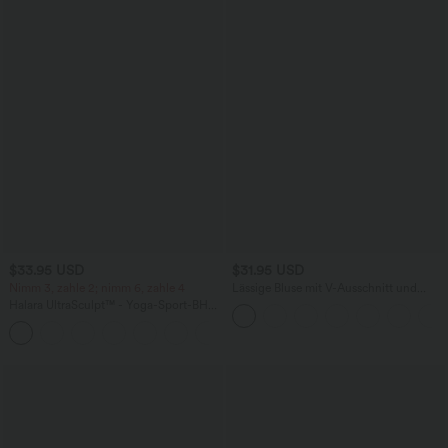
$33.95 USD
$31.95 USD
Nimm 3, zahle 2; nimm 6, zahle 4
Lässige Bluse mit V-Ausschnitt und
kurzen Puffärmeln
Halara UltraSculpt™ - Yoga-Sport-BH
mit leichtem Support und geformten
Körbchen - Push-Up