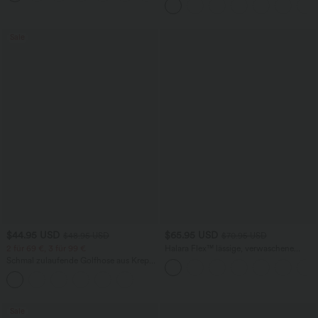
Sale
$44.95 USD
$65.95 USD
$48.95 USD
$70.95 USD
2 für 69 €, 3 für 99 €
Halara Flex™ lässige, verwaschene
Baggy Jeans aus elastischem Strick-
Schmal zulaufende Golfhose aus Krepp
Denim mit niedrigem Bund, Knopf,
mit hohem Bund und Seitentaschen
Reißverschluss, mehreren Taschen und
weitem Bein
Sale