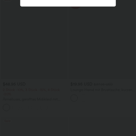
Sale
-47%
$48.95 USD
$19.95 USD
$37.95 USD
2 Stück -10%, 3 Stück -15%, 4 Stück
Lounge-Hemd mit Brusttasche, kurzen
-20%
Ärmeln und Streifen
Ärmelloses, gerafftes Midikleid mit
eckigem Ausschnitt, integriertem BH
und überkreuztem Rückendesign
Sale