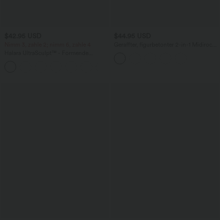
$42.95 USD
$44.95 USD
Nimm 3, zahle 2; nimm 6, zahle 4
Geraffter, figurbetonter 2-in-1 Midirock
aus Kunstleder mit hohem Bund und
Halara UltraSculpt™ - Formende
abgerundetem Saum
Workout-Leggings mit hohem Bund,
+13
Seitentaschen, Booty-Scrunch und
Bauchkontrolle