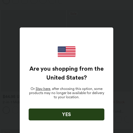
Sale
Are you shopping from the
United States
?
Or
Stay here
, after choosing this option, some
products may no longer be available for delivery
$44.95 USD
$38.95 USD
$42.95 USD
to your location.
2-in-1 Midi-Hosenrock mit hohem
2 Stück -10%, 3 Stück -15%, 4 Stück
Bund, Seitentaschen, Kordelzug und
-20%
+15
kontrastierendem Netz
Capri-Hose mit hohem Bund und
YES
Seitentaschen - leinenähnliches Material
Sale