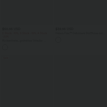
$50.95 USD
$39.95 USD
2 Stück -10%, 3 Stück -15%, 4 Stück
Halara Flex™ Dehnbare Stoffhose mit
-20%
hohem Bund und Seitentasche hinten
Rückenfreies, gedrehtes Urlaubs-
Maxikleid mit Seitentaschen und Schlitz
+8
Sale