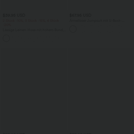
$39.95 USD
$67.95 USD
2 Stück -10%, 3 Stück -15%, 4 Stück
Ärmelloser Jumpsuit mit U-Boot-
-20%
Ausschnitt, Seitentaschen, seitlichen
Bindebändern, Streifen und InstantCool
Lässige Leinen-Hose mit hohem Bund,
- Easy Peezy Edition
Kordelzug, weitem Bein und Taschen
+5