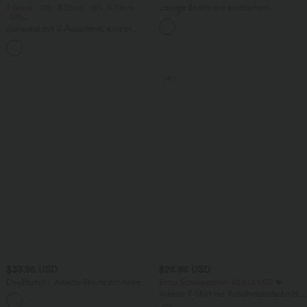
2 Stück -10%, 3 Stück -15%, 4 Stück
Lässige Shorts aus elastischem
-20%
Kunstleder mit hohem Bund und
Seitentaschen
Jumpsuit mit V-Ausschnitt, kurzen
Ärmeln, plissierten Seitentaschen und
+5
weitem Bein, fließendem Waffelmuster
Sale
$33.95 USD
$25.95 USD
DayStretch - Arbeits-Shorts mit hohem
Extra Schnäppchen $20.13 USD
Bund, Seitentaschen und weitem Bein
Arbeits-T-Shirt mit Rundhalsausschnitt
+11
und kurzen Fledermausärmeln