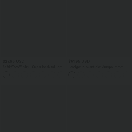
$27.95 USD
$61.95 USD
SoftlyZero™ Airy - Super hoch taillierte
Lässiger, rückenfreier Jumpsuit mit
2-in-1-Yoga-Shorts mit Gesäßtasche
Seitentaschen
+20
und Seitentasche-längere Länge