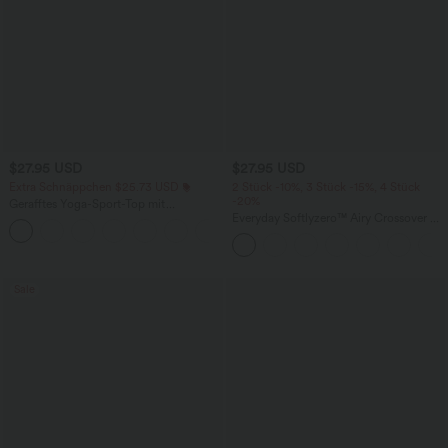
$27.95 USD
$27.95 USD
Extra Schnäppchen $25.73 USD
2 Stück -10%, 3 Stück -15%, 4 Stück
-20%
Gerafftes Yoga-Sport-Top mit
Rundhalsausschnitt und kurzen Ärmeln
Everyday Softlyzero™ Airy Crossover 2-
+11
- UPF50+
in-1-Mini-Tennisrock mit Seitentaschen-
Lucid
Sale