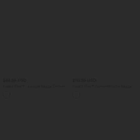
$44.95 USD
$70.95 USD
Halara Flex™ - Lässige Baggy-Denim-
Halara Flex™ Asymmetrische Baggy-
Shorts mit hohem Crossover-Bund und
Jeans mit hohem Bund und Taschen​
mehreren Taschen