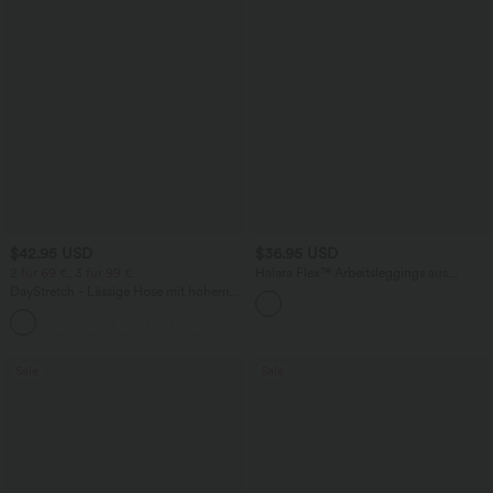
$42.95 USD
$36.95 USD
2 für 69 €, 3 für 99 €
Halara Flex™ Arbeitsleggings aus
elastischem Strick-Denim mit hohem
DayStretch - Lässige Hose mit hohem
Bund und mehreren Taschen
Bund, Seitentaschen und Barrel-Leg
+5
Sale
Sale