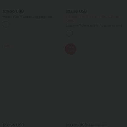
$39.95 USD
$22.95 USD
Halara Flex™ Jeans Jeggings aus
2 Stück -10%, 3 Stück -15%, 4 Stück
elastischem Strick-Denim mit hohem
-20%
Bund und Gesäßtaschen
Lässiges T-Shirt mit V-Ausschnitt und
kurzen Ärmeln
Sale
Sale
-52%
$50.95 USD
$20.95 USD
$43.95 USD