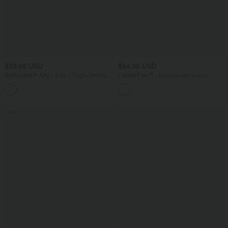
$33.95 USD
$64.95 USD
Softlyzero™ Airy - 2-in-1 Yoga-Shorts
Halara Flex™ - Lässige Jeans aus
mit superhohem Bund, mehreren
elastischem Strick-Denim mit hohem
+10
Taschen und InstantCool - 22,9 cm
Bund, mehreren Taschen,
Knopfverschluss und geradem Bein
Sale