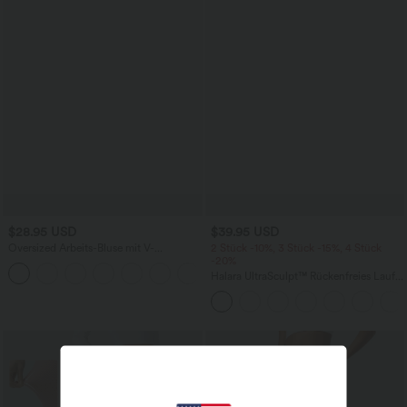
$28.95 USD
$39.95 USD
Oversized Arbeits-Bluse mit V-
2 Stück -10%, 3 Stück -15%, 4 Stück
Ausschnitt und kurzen Ärmeln -
-20%
+1
knitterfrei
Halara UltraSculpt™ Rückenfreies Lauf-
Tanktop mit U-Ausschnitt und
überkreuztem, abgerundetem Saum