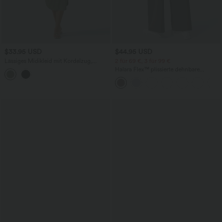
$33.95 USD
$44.95 USD
Lässiges Midikleid mit Kordelzug,
2 für 69 €, 3 für 99 €
Schlitz und geschwungenem Saum
Halara Flex™ plissierte dehnbare
Stoffhose mit hohem Bund,
Seitentaschen und geradem Bein