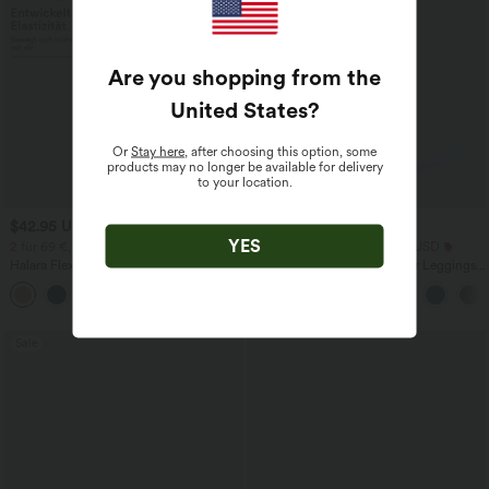
Are you shopping from the
United States
?
Or
Stay here
, after choosing this option, some
products may no longer be available for delivery
to your location.
$42.95 USD
$25.95 USD
YES
2 für 69 €, 3 für 99 €
Extra Schnäppchen $23.49 USD
Halara Flex™ dehnbare Stoffhose mit
Softlyzero™ Plush Crossover Leggings
hohem Bund, Waffelmuster,
mit Taschen
+20
Seitentaschen und weitem Bein
Sale