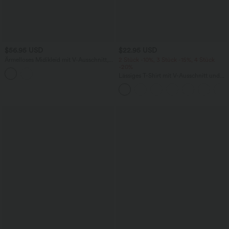
$56.95 USD
$22.95 USD
Ärmelloses Midikleid mit V-Ausschnitt,
2 Stück -10%, 3 Stück -15%, 4 Stück
Seitentaschen und Reißverschluss
-20%
Lässiges T-Shirt mit V-Ausschnitt und
kurzen Ärmeln