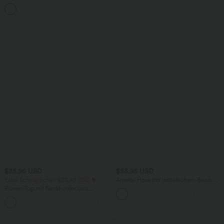
hohem Bund und Kordelzug
$25.95 USD
$53.95 USD
Extra Schnäppchen $23.49 USD
Arbeits-Hose mit mittelhohem Bund,
Seitentaschen und Barrel-Leg
Blusen-Top mit Neckholder und
Schlüssellochausschnitt, plissiert,
+3
ärmellos, abgerundeter Saum