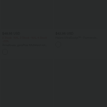
$48.95 USD
$42.95 USD
2 Stück -10%, 3 Stück -15%, 4 Stück
Halara UltraSculpt™ - Formende
-20%
Workout-Leggings mit hohem Bund,
Seitentaschen, Booty-Scrunch und
Ärmelloses, gerafftes Midikleid mit
Bauchkontrolle
eckigem Ausschnitt, integriertem BH
und überkreuztem Rückendesign