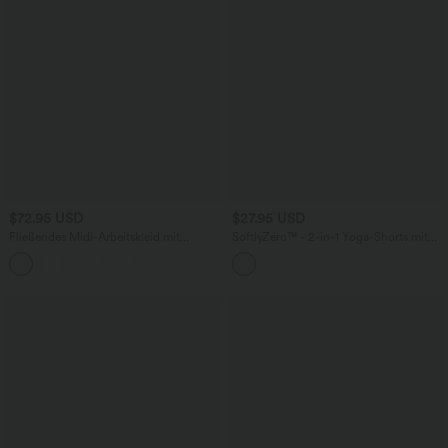
$72.95 USD
$27.95 USD
Fließendes Midi-Arbeitskleid mit
SoftlyZero™ - 2-in-1 Yoga-Shorts mit
Seitentaschen, Fledermausärmeln und
hohem Crossover-Bund, mehreren
Bauchkontrolle
Taschen und Ösen - schnelltrocknend,
7,6 cm