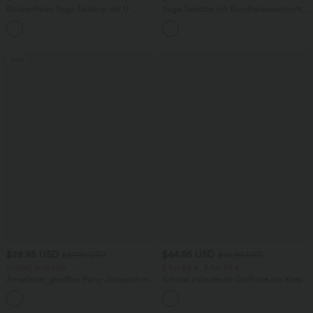
Rückenfreies Yoga-Tanktop mit U-
Yoga-Tanktop mit Rundhalsausschnitt,
Ausschnitt, überkreuzten Trägern und
Rüschen und InstantCool
abgerundetem Saum
Sale
$28.95 USD
$44.95 USD
$67.95 USD
$48.95 USD
limited time sale
2 für 69 €, 3 für 99 €
Ärmelloser, geraffter Party-Jumpsuit mit
Schmal zulaufende Golfhose aus Krepp
V-Ausschnitt, Seitentaschen und
mit hohem Bund und Seitentaschen
+7
unsichtbarem Reißverschluss - pipi-
praktisch