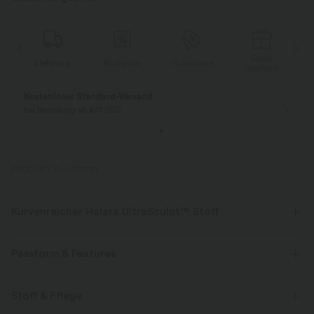
Gratis
Lieferung
Rückgabe
Gutscheine
k
Geschenk
Kostenloser Standard-Versand
bei Bestellung ab $77 USD
PRODUKT ID: 02831181
Kurvenreicher Halara UltraSculpt™ Stoff
Betone deine Kurven mit unserem figurformenden Stoff.
Passform & Features
Vier-Wege-Stretch
Atmungsaktiv
Mittlerer Support
flacher Bund
Seitentaschen
Stoff & Pflege
Weich und glänzend