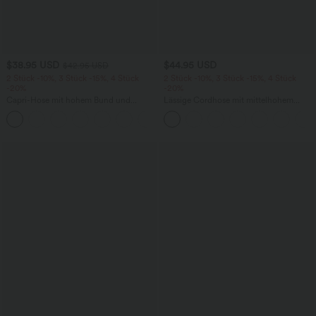
$38.95 USD
$44.95 USD
$42.95 USD
2 Stück -10%, 3 Stück -15%, 4 Stück
2 Stück -10%, 3 Stück -15%, 4 Stück
-20%
-20%
Capri-Hose mit hohem Bund und
Lässige Cordhose mit mittelhohem
Seitentaschen - leinenähnliches Material
Bund, Reißverschluss und Seitentaschen
+7