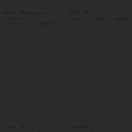
$44.95 USD
$67.95 USD
$48.95 USD
2 für 69 €, 3 für 99 €
Breezeful™ - Ärmelloser Jumpsuit mit
Seitentaschen - schnelltrocknend, Easy
Schlaghose mit mittlerem Bund und
Peezy Edition
seitlichen Reißverschlusstaschen
+12
$56.95 USD
$33.95 USD