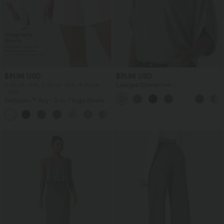
$31.95 USD
$31.95 USD
2 Stück -10%, 3 Stück -15%, 4 Stück
Lässiges Oberteil mit
-20%
Rundhalsausschnitt und
Fledermausärmeln
Softlyzero™ Airy - 2-in-1 Yoga-Shorts
mit superhohem Bund, mehreren
+23
Taschen und InstantCool - 17,78 cm