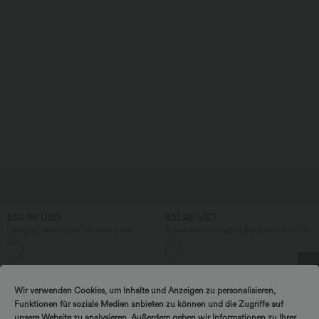
$50.95 USD
$31.95 USD
Lässiges, ärmelloses Midikleid mit
Ärmellose, oversized Büro-Bluse mit V-
Rundhalsausschnitt, integriertem BH
Ausschnitt - knitterfrei
und Rüschensaum
Wir verwenden Cookies, um Inhalte und Anzeigen zu personalisieren,
Funktionen für soziale Medien anbieten zu können und die Zugriffe auf
unsere Website zu analysieren. Außerdem geben wir Informationen zu Ihrer