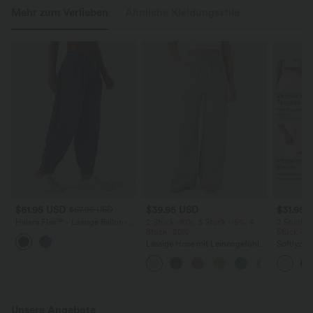
Mehr zum Verlieben
Ähnliche Kleidungsstile
$61.95 USD
$39.95 USD
$31.95 
$67.95 USD
Halara Flex™ - Lässige Ballon-
2 Stück -10%, 3 Stück -15%, 4
2 Stück -
Joggers aus Denim mit
Stück -20%
Stück -2
mittelhohem Bund und
Lässige Hose mit Leinengefühl,
Softlyzer
mehreren Taschen
hoher Taille, Kordelzug an der
Shorts m
Seite und weitem Bein
mehreren
InstantCo
Unsere Angebote