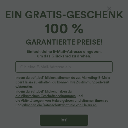
EIN GRATIS-GESCHENK
Halara UltraSculpt™*
100 %
Halara UltraSculpt™ - Formende Workout-
Shorts mit hohem Bund, Tasche, Booty-
Scrunch und Bauchkontrolle - Po-Lifting, 12,7
4.7
(
124
)
GARANTIERTE PREISE!
cm
$39.95 USD
Einfach deine E-Mail-Adresse eingeben,
um das Glücksrad zu drehen.
Indem du auf „los!“ klicken, stimmen du zu, Marketing-E-Mails
über Halara zu erhalten. du können Ihre Zustimmung jederzeit
widerrufen.
Indem du auf „los!“ klicken, haben du
die Allgemeinen Geschäftsbedingungen
und
die Aktivitätsregeln von Halara
gelesen und stimmen ihnen zu
und
erkennen die Datenschutzrichtlinie von Halara an
.
los!