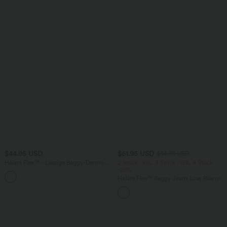
$44.95 USD
$61.95 USD
$64.95 USD
Halara Flex™ - Lässige Baggy-Denim-
2 Stück -10%, 3 Stück -15%, 4 Stück
Shorts mit hohem Crossover-Bund und
-20%
mehreren Taschen
Halara Flex™ Baggy Jeans Low Rise mit
Knopf und Reißverschluss, mehreren
Taschen, weitem Bein