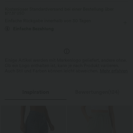
Raffung
überziehen
Training
22,8 cm
Kostenloser Standardversand bei einer Bestellung über
Kompression zur Formgebung
$77.37 USD
mit hohem Bund
eng geschnitten
Hohe Dehnung
Einfache Rückgabe innerhalb von 30 Tagen
Vier-Wege-Stretch
Feuchtigkeitsableitend
Einfache Bezahlung
Einige Artikel werden mit Markenlogo geliefert, andere ohne.
Ob ein Logo enthalten ist, kann je nach Produkt variieren.
Auch Stil und Farben können leicht abweichen.
Mehr erfahren
Inspiration
Bewertungen(124)