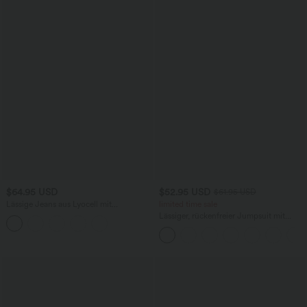
$64.95 USD
$52.95 USD
$61.95 USD
Lässige Jeans aus Lyocell mit
limited time sale
mittelhohem Bund, mehreren Taschen
Lässiger, rückenfreier Jumpsuit mit
und Kordelzug
Seitentaschen