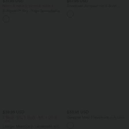
$31.95 USD
$67.95 USD
Nimm 3, zahle 2; nimm 6, zahle 4
Ärmelloser Jumpsuit mit U-Boot-
Ausschnitt, Seitentaschen, seitlichen
Softlyzero™ Airy - Yoga-Bermudashorts
Bindebändern, Streifen und InstantCool
mit hohem Bund, mehreren Taschen
- Easy Peezy Edition
+16
und InstantCool
$39.95 USD
$33.95 USD
2 Stück -10%, 3 Stück -15%, 4 Stück
Gerippter Maxi-Freizeitrock in A-Linie
-20%
mit hohem Bund und Schlitzsaum
Lässiger Maxirock in Leinenoptik mit