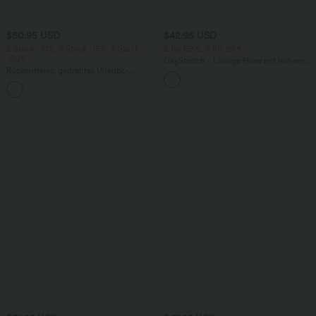
$50.95 USD
$42.95 USD
2 Stück -10%, 3 Stück -15%, 4 Stück
2 für 69 €, 3 für 99 €
-20%
DayStretch - Lässige Hose mit hohem
Rückenfreies, gedrehtes Urlaubs-
Bund, Seitentaschen und Barrel-Leg
Maxikleid mit Seitentaschen und Schlitz
+8