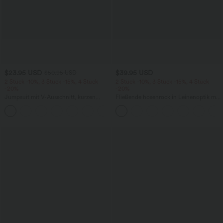
$23.95 USD
$39.95 USD
$50.95 USD
2 Stück -10%, 3 Stück -15%, 4 Stück
2 Stück -10%, 3 Stück -15%, 4 Stück
-20%
-20%
Jumpsuit mit V-Ausschnitt, kurzen
Fließende hosenrock in Leinenoptik mit
Ärmeln, plissierten Seitentaschen und
mittelhohem Bund, Seitentaschen und
+5
weitem Bein, fließendem Waffelmuster
weitem Bein