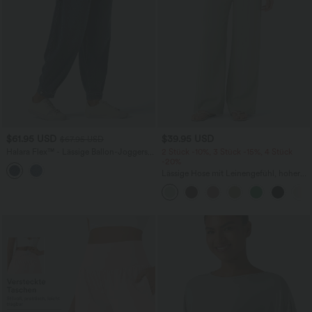
$61.95 USD
$39.95 USD
$67.95 USD
Halara Flex™ - Lässige Ballon-Joggers
2 Stück -10%, 3 Stück -15%, 4 Stück
aus Denim mit mittelhohem Bund und
-20%
mehreren Taschen
Lässige Hose mit Leinengefühl, hoher
Taille, Kordelzug an der Seite und
weitem Bein