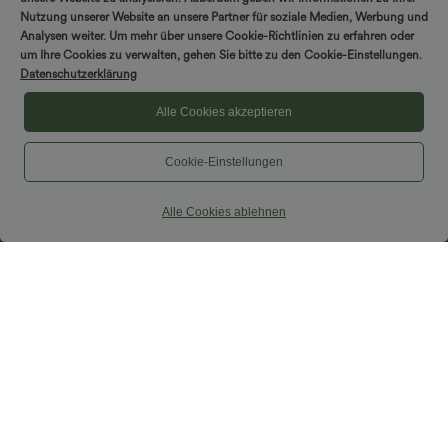
DREH & GEWINNE!
Nutzung unserer Website an unsere Partner für soziale Medien, Werbung und
Analysen weiter. Um mehr über unsere Cookie-Richtlinien zu erfahren oder
um Ihre Cookies zu verwalten, gehen Sie bitte zu den Cookie-Einstellungen.
Datenschutzerklärung
Alle Cookies akzeptieren
Cookie-Einstellungen
Alle Cookies ablehnen
$42.95 USD
$42.95 USD
2 Stück -10%, 3 Stück -15%, 4 Stück
Hoch taillierter, fließender 2-in-1-Midi-
-20%
Tanzrock mit Seitentasche
Lässiger, fließender Maxirock mit hohem
Bund und Raffung
+3