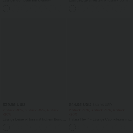
Lässiger Jumpsuit mit U-Boot-
Lässiges, gerafftes 2-in-1 Cami-Top mit
Ausschnitt, Seitentaschen, kurzen
verstellbaren Trägern und integriertem
Ärmeln und Kordelzug - Easy Peezy
BH
Edition
$39.95 USD
$44.95 USD
$50.95 USD
2 Stück -10%, 3 Stück -15%, 4 Stück
2 Stück -10%, 3 Stück -15%, 4 Stück
-20%
-20%
Lässige Leinen-Hose mit hohem Bund,
Halara Flex™ - Lässige Capri-Jeans mit
Kordelzug, weitem Bein und Taschen
hohem Bund, mehreren Taschen und
+5
geschlitztem Saum - slim