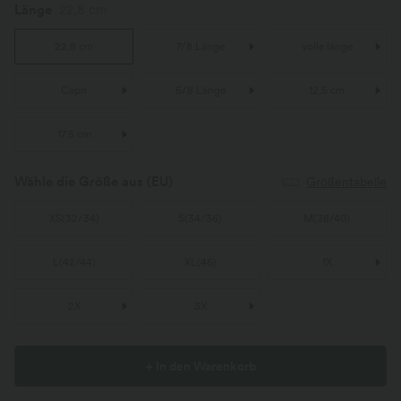
Länge
22,8 cm
22,8 cm
7/8 Länge
volle länge
Capri
5/8 Länge
12,5 cm
17.5 cm
Wähle die Größe aus
(EU)
Größentabelle
XS
(
32/34
)
S
(
34/36
)
M
(
38/40
)
L
(
42/44
)
XL
(
46
)
1X
2X
3X
+ In den Warenkorb