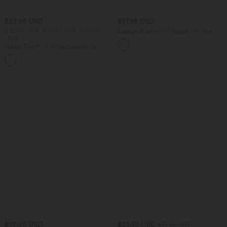
$33.95 USD
$31.95 USD
2 Stück -10%, 3 Stück -15%, 4 Stück
Lässige Bluse mit V-Ausschnitt und
-20%
kurzen Puffärmeln
Halara Flex™ - Schmal zulaufende
Bürohose mit hohem Bund,
+8
Seitentaschen und Waffelstoff
$36.95 USD
$23.95 USD
$27.95 USD