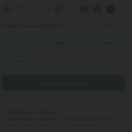
Rebajas
Rebajas
Rebajas
Rebajas
Rebajas
Selecciona una talla
(EU)
Tabla de tallas
SALE
SALE
SALE
XS
(
32/34
)
S
(
34/36
)
M
(
38/40
)
SALE
SALE
L
(
42/44
)
XL
(
46
)
+ Agregar a la bolsa
Qué distingue a nuestras telas
El vestido Halara SoftlyZero™ está diseñado para una
suavidad de otro nivel y confort durante todo el día, con
una sensación aterciopelada y casi imperceptible que se