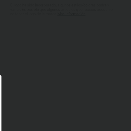
El logo ha sido incorporado, algunos estilos/colores podrán
variar. Es posible que algunos artículos que recibas puedan o
no tener el logo de la marca.
Más información