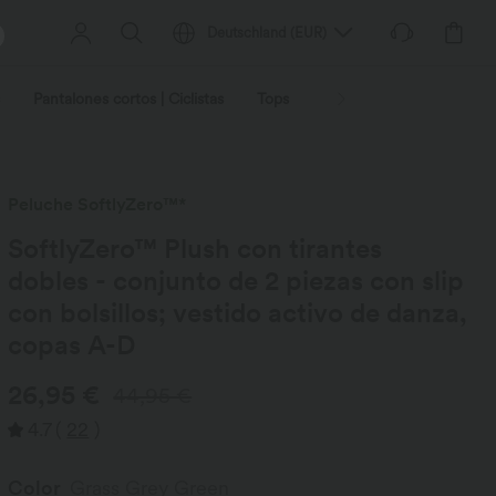
Deutschland
(
EUR
)
Pantalones cortos | Ciclistas
Tops
Vaqueros | Mezclilla
Peluche SoftlyZero™*
SoftlyZero™ Plush con tirantes
dobles - conjunto de 2 piezas con slip
con bolsillos; vestido activo de danza,
copas A-D
26,95 €
44,95 €
4.7
(
22
)
Color
Grass Grey Green