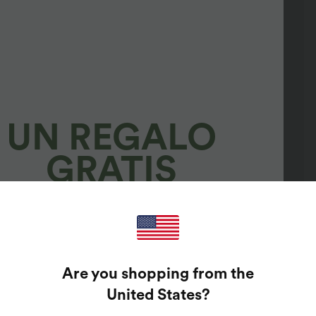
UN REGALO
GRATIS
¡100%
PREMIOS
Are you shopping from the
GARANTIZADOS!
United States
?
olo añade tu correo electrónico para girar la ruleta.