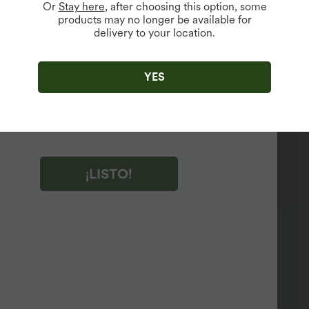
Or
Stay here
, after choosing this option, some
products may no longer be available for
delivery to your location.
r clic en "¡LISTO!", aceptas recibir correos electrónicos de
ng de Halara. Puedes cancelar la suscripción en cualquier
YES
to.
r clic en "¡LISTO!", has leído y aceptas
minos y Condiciones de Halara
,
Reglas de Actividad
y
es la Política de Privacidad de Halara
.
¡LISTO!