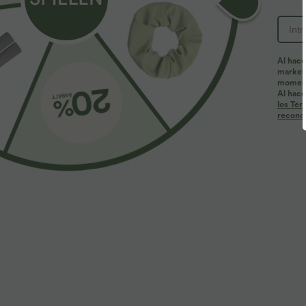
Al hace
marketi
momen
Al hace
los Tér
reconoc