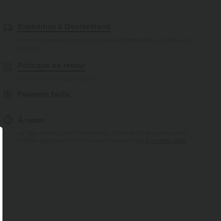
Expédition à Deutschland
Livraison standard gratuite pour les commandes supérieures à
69,00 €
Politique de retour
Retours faciles sous 30 jours
Paiement facile
À noter
Le logo est en cours d’intégration. Selon le style ou la couleur,
l’article reçu peut être livré avec ou sans logo.
En savoir plus