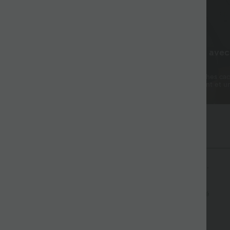
 à l’aise toute la
Rangement discret avec
intégrés
tensible dans les quatre sens,
Shorts intégrés avec poches ca
t absorbant la transpiration, vous
une liberté de mouvement et u
he toute la journée.
rangement pratique.
une douceur incomparable
confort respirant pour un port tout au long de la journée.
 sens
Tissu respirant
Évacue l’humidité