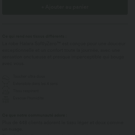
+ Ajouter au panier
Ce qui rend nos tissus différents :
La robe Halara SoftlyZero™ est conçue pour une douceur
exceptionnelle et un confort toute la journée, avec une
sensation onctueuse et presque imperceptible qui bouge
avec vous.
Toucher ultra doux
Extensible dans les 4 sens
Tissu respirant
Évacue l’humidité
Ce que notre communauté adore :
Plus de 448 clients adorent le tissu léger et doux comme
un nuage.