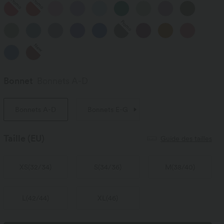
Promo
Promo
Promo
New
Bonnet
Bonnets A-D
Bonnets A-D
Bonnets E-G
Taille
(EU)
Guide des tailles
XS
(
32/34
)
S
(
34/36
)
M
(
38/40
)
L
(
42/44
)
XL
(
46
)