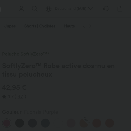
Deutschland
(
EUR
)
Jupes
Shorts | Cyclistes
Hauts
Jeans | Denim
Leggin
Peluche SoftlyZero™*
SoftlyZero™ Robe active dos-nu en
tissu pelucheux
42,95 €
4.7
(
47
)
Couleur
Fuchsia Purple
Promo