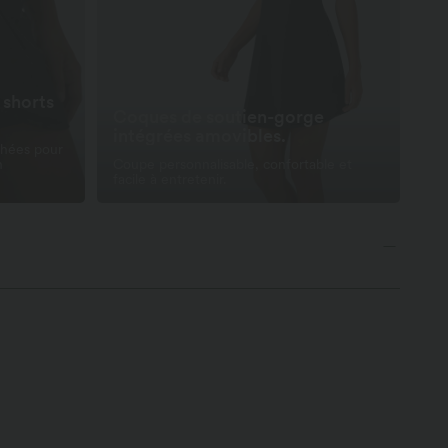
 shorts
Coques de soutien-gorge
intégrées amovibles.
chées pour
n
Coupe personnalisable, confortable et
facile à entretenir.