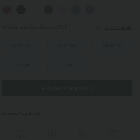
Wähle die Größe aus
(EU)
Größentabelle
XS
(
32/34
)
S
(
34/36
)
M
(
38/40
)
L
(
42/44
)
XL
(
46
)
+ In den Warenkorb
Unsere Angebote