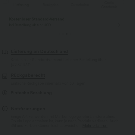
Gratis
Lieferung
Rückgabe
Gutscheine
Li
Geschenk
Kostenloser Standard-Versand
bei Bestellung ab $77 USD
Lieferung an Deutschland
Kostenloser Standardversand bei einer Bestellung über
$77.37 USD
Rückgaberecht
Einfache Rückgabe innerhalb von 30 Tagen
Einfache Bezahlung
Notifizierungen
Einige Artikel werden mit Markenlogo geliefert, andere ohne.
Ob ein Logo enthalten ist, kann je nach Produkt variieren. Auch
Stil und Farben können leicht abweichen.
Mehr erfahren