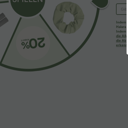
Indem d
Halara 
Indem d
Mehr zum Verlieben
Ähnliche Kleidungsstile
die Al
die Akt
erkenne
$61.95 USD
$31.95 USD
$67.95 USD
Halara Flex™ - Lässige
Lässiges Oberteil mit
2