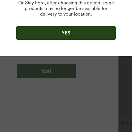
Or
Stay here
, after choosing this option, some
products may no longer be available for
delivery to your location.
u auf „los!“ klicken, stimmen du zu, Marketing-E-Mails über
zu erhalten. du können Ihre Zustimmung jederzeit widerrufen.
YES
u auf „los!“ klicken, haben du
lgemeinen Geschäftsbedingungen
und
ivitätsregeln von Halara
gelesen und stimmen ihnen zu und
n die Datenschutzrichtlinie von Halara an
.
los!
$39.95 USD
$31.95 USD
$44.
 Stück -10%, 3 Stück -15%, 4
2 Stück -10%, 3 Stück -15%, 4
2 für 