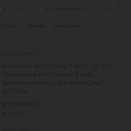
Deutschland
(
USD
)
ts | Bikers
Oberteile
Jeans | Denim
Leggings
Plus-Size
SoftlyZero™ Airy*
Everyday Softlyzero™ Airy - 2-in-1
Tennisrock mit hohem Bund,
Seitentaschen und InstantCool -
UPF50+
$31.95 USD
4.8
(
152
)
Farbe
Mars Red