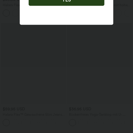
Halara Flex™ Dehnbare Stoffhose mit
Lässige Hose in Leinenoptik mit hohem
hohem Bund und Seitentasche hinten
Bund, mehreren Taschen und geradem
+13
Bein
$59.95 USD
$36.95 USD
Halara Flex™ Gewaschene Slim Jeans
Rückenfreies Yoga-Tanktop mit U-
aus elastischem Strick-Denim mit
Ausschnitt, überkreuzten Trägern und
+3
hohem Bund, mehreren Taschen und
abgerundetem Saum
geradem Bein