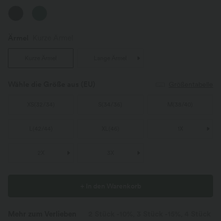
Ärmel
Kurze Ärmel
Kurze Ärmel
Lange Ärmel
Wähle die Größe aus
(EU)
Größentabelle
XS
(
32/34
)
S
(
34/36
)
M
(
38/40
)
L
(
42/44
)
XL
(
46
)
1X
2X
3X
+ In den Warenkorb
Mehr zum Verlieben
2 Stück -10%, 3 Stück -15%, 4 Stück -