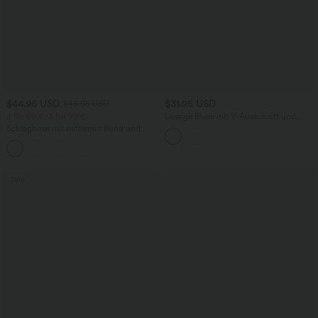
$44.95 USD
$31.95 USD
$48.95 USD
2 für 69 €, 3 für 99 €
Lässige Bluse mit V-Ausschnitt und
kurzen Puffärmeln
Schlaghose mit mittlerem Bund und
seitlichen Reißverschlusstaschen
+12
Sale