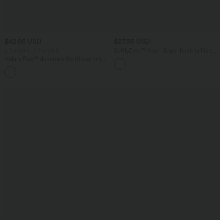
$42.95 USD
$27.95 USD
2 für 69 €, 3 für 99 €
SoftlyZero™ Airy - Super hoch taillierte
2-in-1-Yoga-Shorts mit Gesäßtasche
Halara Flex™ dehnbare Stoffhose mit
und Seitentasche-längere Länge
hohem Bund, Waffelmuster,
+20
Seitentaschen und weitem Bein