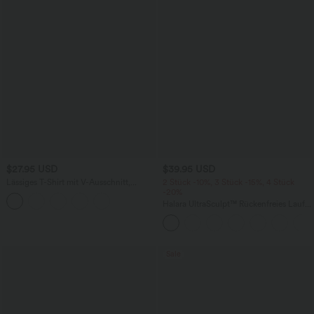
$27.95 USD
$39.95 USD
Lässiges T-Shirt mit V-Ausschnitt,
2 Stück -10%, 3 Stück -15%, 4 Stück
kurzen Ärmeln und Zierknöpfen
-20%
Halara UltraSculpt™ Rückenfreies Lauf-
Tanktop mit U-Ausschnitt und
überkreuztem, abgerundetem Saum
Sale