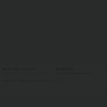
Sale
$61.95 USD
$28.95 USD
$64.95 USD
2 Stück -10%, 3 Stück -15%, 4 Stück
Oversized Arbeits-Bluse mit V-
-20%
Ausschnitt und kurzen Ärmeln -
knitterfrei
Halara Flex™ Baggy Jeans Low Rise mit
Knopf und Reißverschluss, mehreren
+5
Taschen, weitem Bein
Sale