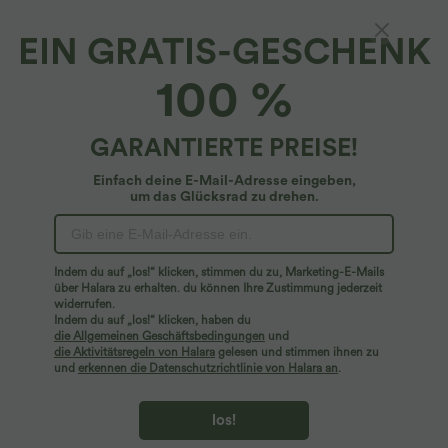
EIN GRATIS-GESCHENK
Lässiges T-Shirt mit V-Ausschnitt und kurzen
100 %
Ärmeln
4.7
(
7990
)
GARANTIERTE PREISE!
$22.95 USD
2 Stück -10%, 3 Stück -15%, 4 Stück -20%
Einfach deine E-Mail-Adresse eingeben,
um das Glücksrad zu drehen.
Indem du auf „los!“ klicken, stimmen du zu, Marketing-E-Mails
über Halara zu erhalten. du können Ihre Zustimmung jederzeit
widerrufen.
Indem du auf „los!“ klicken, haben du
die Allgemeinen Geschäftsbedingungen
und
die Aktivitätsregeln von Halara
gelesen und stimmen ihnen zu
und
erkennen die Datenschutzrichtlinie von Halara an
.
los!