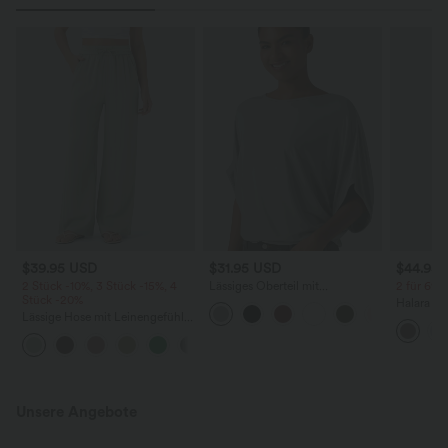
$39.95 USD
$31.95 USD
$44.95
2 Stück -10%, 3 Stück -15%, 4
Lässiges Oberteil mit
2 für 69 €
Stück -20%
Rundhalsausschnitt und
Halara Fl
Fledermausärmeln
Lässige Hose mit Leinengefühl,
Stoffhos
hoher Taille, Kordelzug an der
Seitenta
+15
Seite und weitem Bein
Unsere Angebote