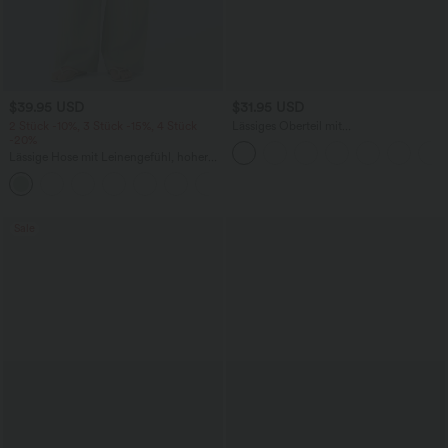
$39.95 USD
$31.95 USD
2 Stück -10%, 3 Stück -15%, 4 Stück
Lässiges Oberteil mit
-20%
Rundhalsausschnitt und
Fledermausärmeln
Lässige Hose mit Leinengefühl, hoher
Taille, Kordelzug an der Seite und
+15
weitem Bein
Sale