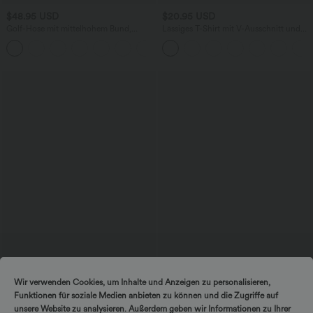
$48.95 USD
$20.95 USD
Golf-Hose mit mittelhohem Bund,
Lässiges T-Shirt mit V-Ausschnitt und
Seitentaschen und schmal zulaufendem
kurzen Ärmeln
+2
Bein - schnelltrocknend, UPF40+
$76.95 USD
$50.95 USD
Wir verwenden Cookies, um Inhalte und Anzeigen zu personalisieren,
Halara Flex™ - Verwaschene Jeans aus
Lässiger, geraffter Jumpsuit mit
Funktionen für soziale Medien anbieten zu können und die Zugriffe auf
elastischem Strick-Denim mit hohem
Seitentaschen, verstellbaren Trägern
+1
Bund, mehreren Taschen, Rollsaum und
und weitem Bein - Easy Peezy
unsere Website zu analysieren. Außerdem geben wir Informationen zu Ihrer