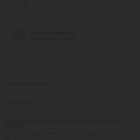
atis
Gratis
Lieferung
Rückgabe
Gutscheine
chenk
Geschenk
Kostenloser Standard-Versand
bei Bestellung ab $77 USD
PRODUKT ID: 02808095
Passform & Features
Lockere Passform
V-Ausschnitt
lässig
Stoff & Pflege
Tunikalänge
kurzärmlig
Vier-Wege-Stretch
Kostenloser Standardversand bei einer Bestellung über
$77.37 USD
Einfache Rückgabe innerhalb von 30 Tagen