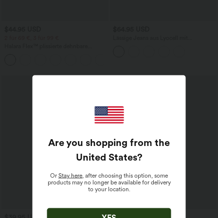
$44.95 USD
$64.95 USD
2 für 69 €, 3 für 99 €
Lässige Jeans aus Lyocell mit
mittelhohem Bund, mehreren Taschen
Halara Flex™ plissierte dehnbare
und Kordelzug
Stoffhose mit hohem Bund,
+23
Seitentaschen und geradem Bein
Are you shopping from the
United States
?
Or
Stay here
, after choosing this option, some
products may no longer be available for delivery
to your location.
YES
$39.95 USD
$50.95 USD