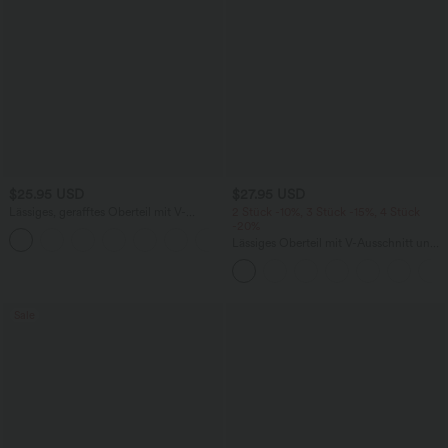
$25.95 USD
$27.95 USD
Lässiges, gerafftes Oberteil mit V-
2 Stück -10%, 3 Stück -15%, 4 Stück
Ausschnitt und kurzen Ärmeln
-20%
+1
Lässiges Oberteil mit V-Ausschnitt und
langen Ärmeln
Sale