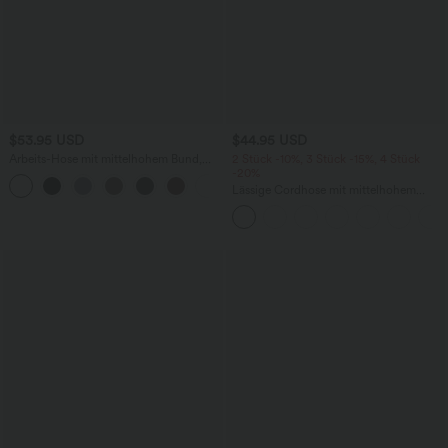
$53.95 USD
$44.95 USD
Arbeits-Hose mit mittelhohem Bund,
2 Stück -10%, 3 Stück -15%, 4 Stück
Seitentaschen und Barrel-Leg
-20%
+3
Lässige Cordhose mit mittelhohem
Bund, Reißverschluss und Seitentaschen