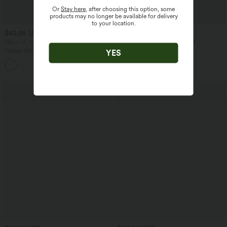
Or
Stay here
, after choosing this option, some
products may no longer be available for delivery
to your location.
$42.95 USD
$64.95 USD
Nimm 3, zahle 2; nimm 6, zahle 4
Lässige Jeans aus Lyocell mit
mittelhohem Bund, mehreren Taschen
Halara UltraSculpt™ - Formende
YES
und Kordelzug
Workout-Leggings mit hohem Bund,
+13
Seitentaschen, Booty-Scrunch und
Bauchkontrolle