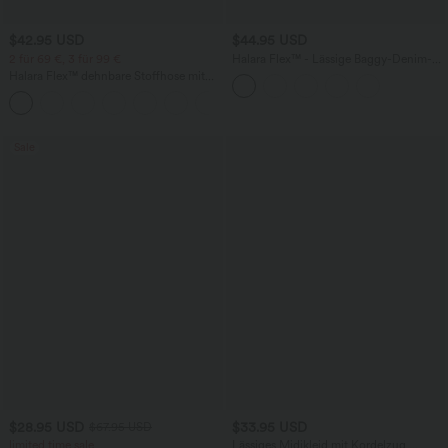
$42.95 USD
$44.95 USD
2 für 69 €, 3 für 99 €
Halara Flex™ - Lässige Baggy-Denim-
Shorts mit hohem Crossover-Bund und
Halara Flex™ dehnbare Stoffhose mit
mehreren Taschen
hohem Bund, Waffelmuster,
+20
Seitentaschen und weitem Bein
Sale
$28.95 USD
$33.95 USD
$67.95 USD
limited time sale
Lässiges Midikleid mit Kordelzug,