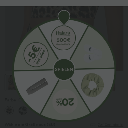
Farbe
Gold Leopard Print
Wähle die Größe aus
(EU)
Größentabelle