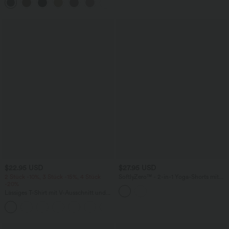
+12
$22.95 USD
$27.95 USD
2 Stück -10%, 3 Stück -15%, 4 Stück
SoftlyZero™ - 2-in-1 Yoga-Shorts mit
-20%
hohem Crossover-Bund, mehreren
Taschen und Ösen - schnelltrocknend,
Lässiges T-Shirt mit V-Ausschnitt und
7,6 cm
kurzen Ärmeln
+9