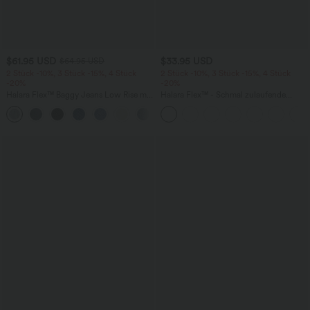
$61.95 USD
$33.95 USD
$64.95 USD
2 Stück -10%, 3 Stück -15%, 4 Stück
2 Stück -10%, 3 Stück -15%, 4 Stück
-20%
-20%
Halara Flex™ Baggy Jeans Low Rise mit
Halara Flex™ - Schmal zulaufende
Knopf und Reißverschluss, mehreren
Bürohose mit hohem Bund,
+5
Taschen, weitem Bein
Seitentaschen und Waffelstoff