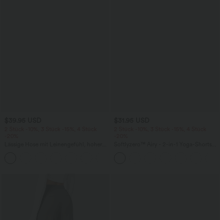
$39.95 USD
$31.95 USD
2 Stück -10%, 3 Stück -15%, 4 Stück
2 Stück -10%, 3 Stück -15%, 4 Stück
-20%
-20%
Lässige Hose mit Leinengefühl, hoher
Softlyzero™ Airy - 2-in-1 Yoga-Shorts
Taille, Kordelzug an der Seite und
mit superhohem Bund, mehreren
+15
weitem Bein
Taschen und InstantCool - 17,78 cm