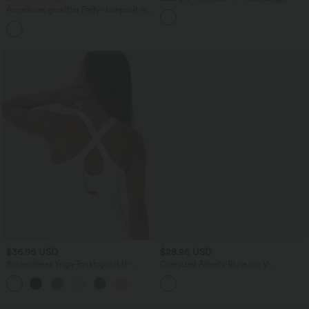
Schlitz und geschwungenem Saum
Ärmelloser, geraffter Party-Jumpsuit mit
V-Ausschnitt, Seitentaschen und
+7
unsichtbarem Reißverschluss - pipi-
praktisch
$36.95 USD
$28.95 USD
Rückenfreies Yoga-Tanktop mit U-
Oversized Arbeits-Bluse mit V-
Ausschnitt, überkreuzten Trägern und
Ausschnitt und kurzen Ärmeln -
abgerundetem Saum
knitterfrei