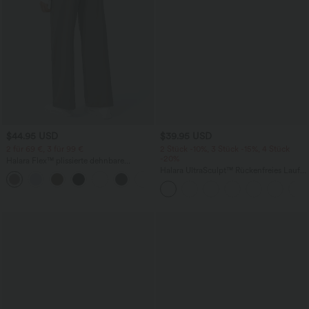
$44.95 USD
$39.95 USD
2 für 69 €, 3 für 99 €
2 Stück -10%, 3 Stück -15%, 4 Stück
-20%
Halara Flex™ plissierte dehnbare
Stoffhose mit hohem Bund,
Halara UltraSculpt™ Rückenfreies Lauf-
+23
Seitentaschen und geradem Bein
Tanktop mit U-Ausschnitt und
überkreuztem, abgerundetem Saum