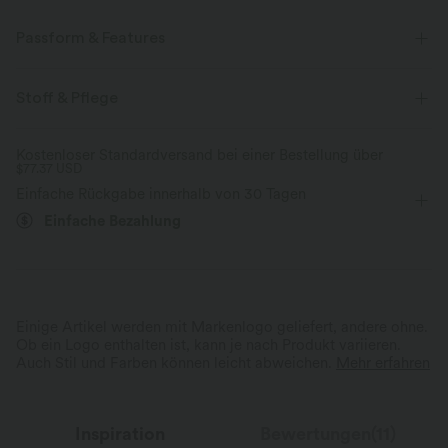
Passform & Features
Körperbetont
eingenähter BH
V-förmiger Rücken
Stoff & Pflege
V-Ausschnitt
Cut-Outs
gedreht
überziehen
Kostenloser Standardversand bei einer Bestellung über
$77.37 USD
Urlaub
Leopardenmuster
Unter der Brust
Einfache Rückgabe innerhalb von 30 Tagen
ärmellos
Mittlere Dehnung
Vier-Wege-Stretch
Einfache Bezahlung
Einige Artikel werden mit Markenlogo geliefert, andere ohne.
Ob ein Logo enthalten ist, kann je nach Produkt variieren.
Auch Stil und Farben können leicht abweichen.
Mehr erfahren
Inspiration
Bewertungen(11)