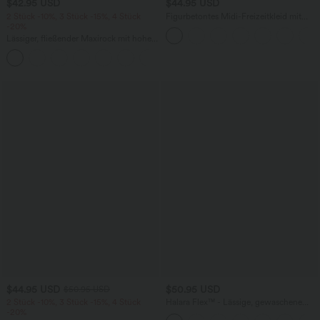
$42.95 USD
$44.95 USD
2 Stück -10%, 3 Stück -15%, 4 Stück
Figurbetontes Midi-Freizeitkleid mit
-20%
Schlitz, rückenfreiem Korsett mit
quadratischem Ausschnitt und Rüschen
Lässiger, fließender Maxirock mit hohem
Bund und Raffung
+3
$44.95 USD
$50.95 USD
$50.95 USD
2 Stück -10%, 3 Stück -15%, 4 Stück
Halara Flex™ - Lässige, gewaschene
-20%
Bermuda-Shorts aus elastischem Strick-