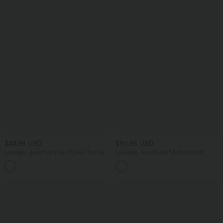
$33.95 USD
$50.95 USD
Lässiges, gerafftes 2-in-1 Cami-Top mit
Lässiges, ärmelloses Midikleid mit
verstellbaren Trägern und integriertem
Rundhalsausschnitt, integriertem BH
BH
und Rüschensaum