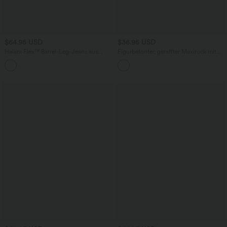
$64.95 USD
$36.95 USD
Halara Flex™ Barrel-Leg-Jeans aus
Figurbetonter, geraffter Maxirock mit
elastischem Strick-Denim mit niedrigem
mittelhohem Bund, Streifen,
Bund, Knopf, Reißverschluss und
Blumenmuster und Bindeband vorne
mehreren Taschen