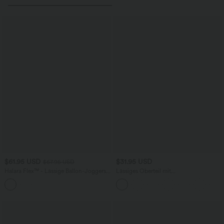
$61.95 USD
$31.95 USD
$67.95 USD
Halara Flex™ - Lässige Ballon-Joggers
Lässiges Oberteil mit
aus Denim mit mittelhohem Bund und
Rundhalsausschnitt und
mehreren Taschen
Fledermausärmeln