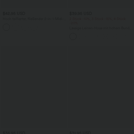
$42.95 USD
$39.95 USD
Hoch taillierter, fließender 2-in-1-Midi-
2 Stück -10%, 3 Stück -15%, 4 Stück
Tanzrock mit Seitentasche
-20%
Lässige Leinen-Hose mit hohem Bund,
Kordelzug, weitem Bein und Taschen
$36.95 USD
$31.95 USD