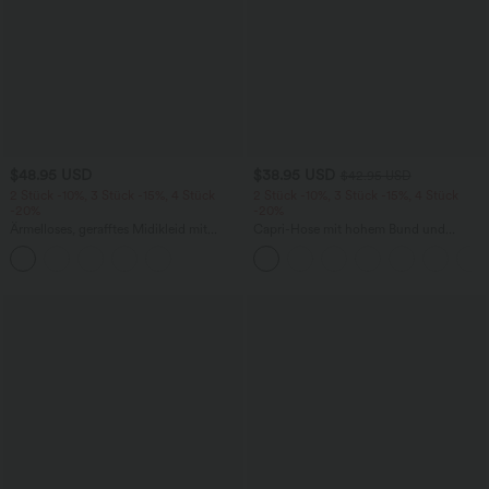
$48.95 USD
$38.95 USD
$42.95 USD
2 Stück -10%, 3 Stück -15%, 4 Stück
2 Stück -10%, 3 Stück -15%, 4 Stück
-20%
-20%
Ärmelloses, gerafftes Midikleid mit
Capri-Hose mit hohem Bund und
eckigem Ausschnitt, integriertem BH
Seitentaschen - leinenähnliches Material
und überkreuztem Rückendesign