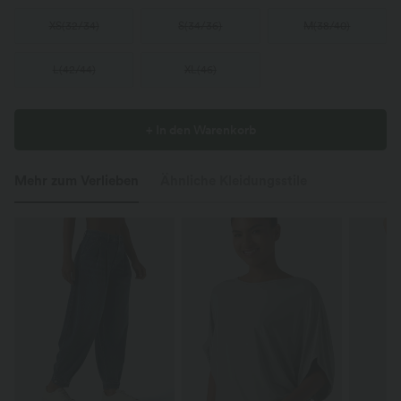
XS
(
32/34
)
S
(
34/36
)
M
(
38/40
)
L
(
42/44
)
XL
(
46
)
+ In den Warenkorb
Mehr zum Verlieben
Ähnliche Kleidungsstile