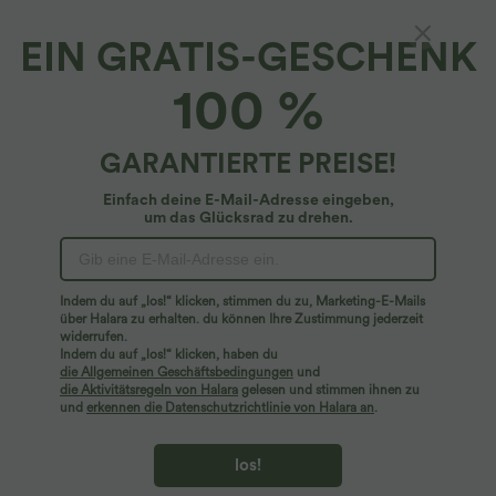
EIN GRATIS-GESCHENK
Rückenfreier Crossover-Sport-BH mit V-
100 %
Ausschnitt, Leopardenmuster und InstantCool
- schnelltrocknend
4.9
(
11
)
GARANTIERTE PREISE!
$36.95 USD
Einfach deine E-Mail-Adresse eingeben,
um das Glücksrad zu drehen.
Indem du auf „los!“ klicken, stimmen du zu, Marketing-E-Mails
über Halara zu erhalten. du können Ihre Zustimmung jederzeit
widerrufen.
Indem du auf „los!“ klicken, haben du
die Allgemeinen Geschäftsbedingungen
und
die Aktivitätsregeln von Halara
gelesen und stimmen ihnen zu
und
erkennen die Datenschutzrichtlinie von Halara an
.
los!