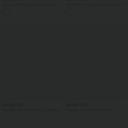
Lässiges, ärmelloses Tank-Kleid mit
Ärmellose, oversized Büro-Bluse mit V-
Rundhalsausschnitt und Seitentaschen
Ausschnitt - knitterfrei
$44.95 USD
$44.95 USD
Geraffter, figurbetonter 2-in-1 Midirock
Lässiges Top mit kurzen Ärmeln,
aus Kunstleder mit hohem Bund und
integriertem BH, One-Shoulder-Design,
abgerundetem Saum
Polka-Dots und abgerundetem Saum