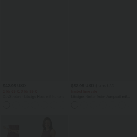
$42.95 USD
$52.95 USD
$61.95 USD
2 für 69 €, 3 für 99 €
limited time sale
DayStretch - Lässige Hose mit hohem
Lässiger, rückenfreier Jumpsuit mit
Bund, Seitentaschen und Barrel-Leg
Seitentaschen
+5