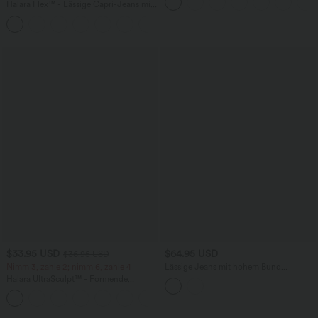
Denim mit hohem Bund, mehreren
Halara Flex™ - Lässige Capri-Jeans mit
Taschen und Rollsaum
hohem Bund, mehreren Taschen und
geschlitztem Saum - slim
$33.95 USD
$64.95 USD
$36.95 USD
Nimm 3, zahle 2; nimm 6, zahle 4
Lässige Jeans mit hohem Bund
mehreren Taschen und weitem Bein
Halara UltraSculpt™ - Formende
Workout-Leggings mit hohem Bund,
+17
Seitentaschen und Bauchkontrolle