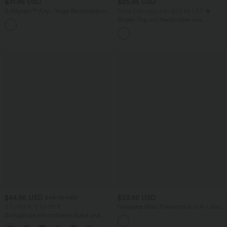
$31.95 USD
$25.95 USD
Softlyzero™ Airy - Yoga-Bermudashorts
Extra Schnäppchen $23.49 USD
mit hohem Bund, mehreren Taschen
Blusen-Top mit Neckholder und
+16
und InstantCool
Schlüssellochausschnitt, plissiert,
ärmellos, abgerundeter Saum
$44.95 USD
$33.95 USD
$48.95 USD
2 für 69 €, 3 für 99 €
Gerippter Maxi-Freizeitrock in A-Linie
mit hohem Bund und Schlitzsaum
Schlaghose mit mittlerem Bund und
seitlichen Reißverschlusstaschen