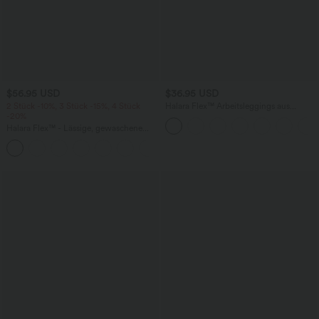
$56.95 USD
$36.95 USD
2 Stück -10%, 3 Stück -15%, 4 Stück
Halara Flex™ Arbeitsleggings aus
-20%
elastischem Strick-Denim mit hohem
Bund und mehreren Taschen
Halara Flex™ - Lässige, gewaschene
Baggy-Jeans aus drapiertem Lyocell mit
mittelhohem Bund, mehreren Taschen
und weitem Bein