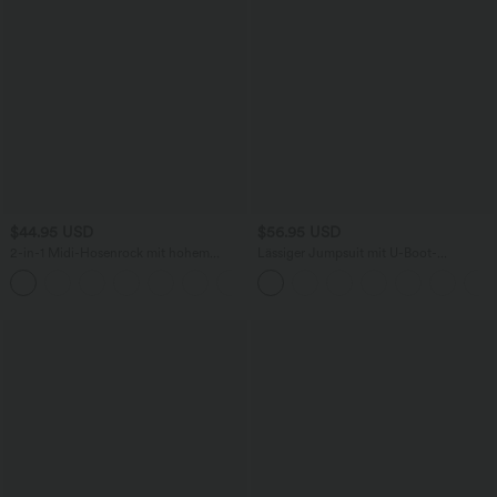
$44.95 USD
$56.95 USD
2-in-1 Midi-Hosenrock mit hohem
Lässiger Jumpsuit mit U-Boot-
Bund, Seitentaschen, Kordelzug und
Ausschnitt, Seitentaschen, kurzen
+15
kontrastierendem Netz
Ärmeln und Kordelzug - Easy Peezy
Edition