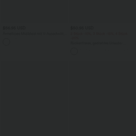
$56.95 USD
$50.95 USD
Ärmelloses Midikleid mit V-Ausschnitt,
2 Stück -10%, 3 Stück -15%, 4 Stück
Seitentaschen und Reißverschluss
-20%
Rückenfreies, gedrehtes Urlaubs-
Maxikleid mit Seitentaschen und Schlitz