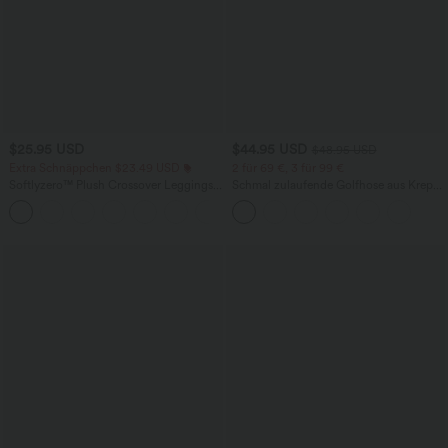
$25.95 USD
$44.95 USD
$48.95 USD
Extra Schnäppchen $23.49 USD
2 für 69 €, 3 für 99 €
Softlyzero™ Plush Crossover Leggings
Schmal zulaufende Golfhose aus Krepp
mit Taschen
mit hohem Bund und Seitentaschen
+16