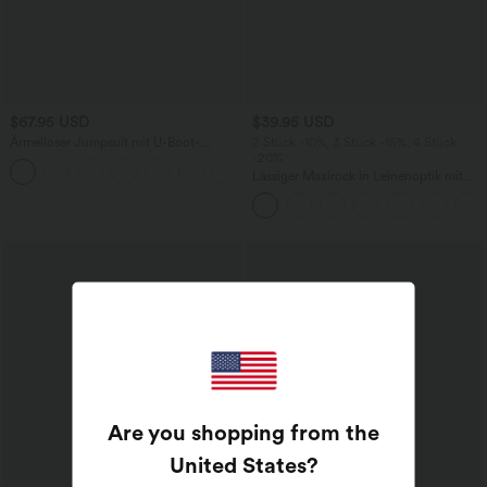
$67.95 USD
$39.95 USD
Ärmelloser Jumpsuit mit U-Boot-
2 Stück -10%, 3 Stück -15%, 4 Stück
Ausschnitt, Seitentaschen, seitlichen
-20%
+8
Bindebändern, Streifen und InstantCool
Lässiger Maxirock in Leinenoptik mit
- Easy Peezy Edition
hohem Bund und Kordelzug
Are you shopping from the
United States
?