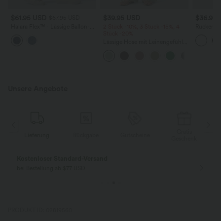
$61.95 USD
$39.95 USD
$36.95
$67.95 USD
Halara Flex™ - Lässige Ballon-
2 Stück -10%, 3 Stück -15%, 4
Rückenfre
Joggers aus Denim mit
Stück -20%
U-Ausschn
mittelhohem Bund und
Trägern 
Lässige Hose mit Leinengefühl,
mehreren Taschen
Saum
hoher Taille, Kordelzug an der
Seite und weitem Bein
Unsere Angebote
Gratis
Lieferung
Rückgabe
Gutscheine
k
Geschenk
Kostenloser Standard-Versand
bei Bestellung ab $77 USD
PRODUKT ID: 02819560