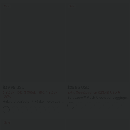
Sale
Sale
$39.95 USD
$25.95 USD
2 Stück -10%, 3 Stück -15%, 4 Stück
Extra Schnäppchen $23.49 USD
-20%
Softlyzero™ Plush Crossover Leggings
Halara UltraSculpt™ Rückenfreies Lauf-
mit Taschen
Tanktop mit U-Ausschnitt und
+11
überkreuztem, abgerundetem Saum
Sale