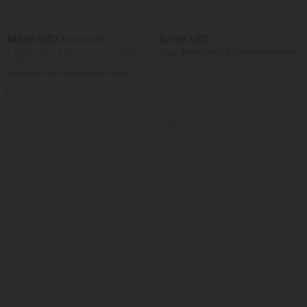
$42.95 USD
$27.95 USD
$50.95 USD
2 Stück -10%, 3 Stück -15%, 4 Stück
Yoga-Tanktop mit Rundhalsausschnitt,
-20%
Rüschen und InstantCool
Jumpsuit mit V-Ausschnitt, kurzen
Ärmeln, plissierten Seitentaschen und
+5
weitem Bein, fließendem Waffelmuster
Sale