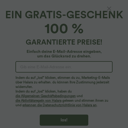
EIN GRATIS-GESCHENK
Lässiger Body mit V-Ausschnitt,
100 %
Seitentaschen, kurzen Ärmeln und
Waffelmuster - Easy Peezy Edition
4.6
(
64
)
GARANTIERTE PREISE!
$42.95 USD
Einfach deine E-Mail-Adresse eingeben,
um das Glücksrad zu drehen.
Indem du auf „los!“ klicken, stimmen du zu, Marketing-E-Mails
über Halara zu erhalten. du können Ihre Zustimmung jederzeit
widerrufen.
Indem du auf „los!“ klicken, haben du
die Allgemeinen Geschäftsbedingungen
und
die Aktivitätsregeln von Halara
gelesen und stimmen ihnen zu
und
erkennen die Datenschutzrichtlinie von Halara an
.
los!