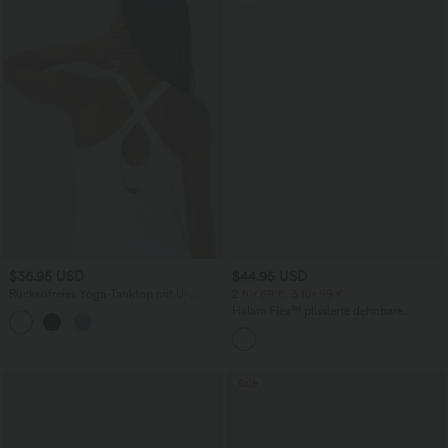
$36.95 USD
$44.95 USD
Rückenfreies Yoga-Tanktop mit U-
2 für 69 €, 3 für 99 €
Ausschnitt, überkreuzten Trägern und
Halara Flex™ plissierte dehnbare
abgerundetem Saum
Stoffhose mit hohem Bund,
Seitentaschen und geradem Bein
Sale