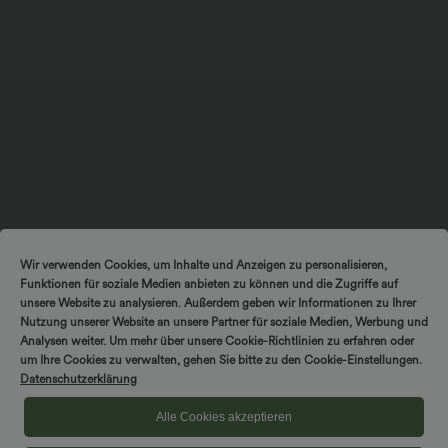
$44.95 USD
$67.95 USD
$48.95 USD
Wir verwenden Cookies, um Inhalte und Anzeigen zu personalisieren,
2 für 69 €, 3 für 99 €
Ärmelloser Jumpsuit mit U-Boot-
Funktionen für soziale Medien anbieten zu können und die Zugriffe auf
Ausschnitt, Seitentaschen, seitlichen
Schlaghose mit mittlerem Bund und
Bindebändern, Streifen und InstantCool
seitlichen Reißverschlusstaschen
unsere Website zu analysieren. Außerdem geben wir Informationen zu Ihrer
- Easy Peezy Edition
+12
Nutzung unserer Website an unsere Partner für soziale Medien, Werbung und
Analysen weiter. Um mehr über unsere Cookie-Richtlinien zu erfahren oder
um Ihre Cookies zu verwalten, gehen Sie bitte zu den Cookie-Einstellungen.
Sale
Sale
Datenschutzerklärung
Alle Cookies akzeptieren