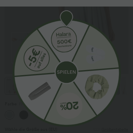
Farbe
Frost Clear Haze
Wähle die Größe aus
(EU)
Größentabelle