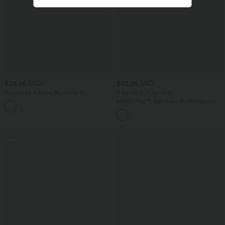
$28.95 USD
$42.95 USD
Oversized Arbeits-Bluse mit V-
2 für 69 €, 3 für 99 €
Ausschnitt und kurzen Ärmeln -
Halara Flex™ dehnbare Stoffhose mit
+1
knitterfrei
hohem Bund, Waffelmuster,
Seitentaschen und weitem Bein
Sale