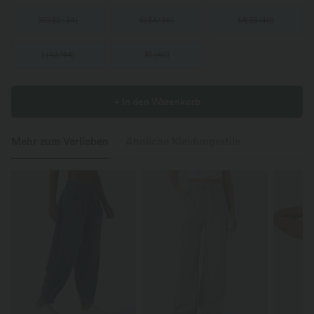
XS
(
32/34
)
S
(
34/36
)
M
(
38/40
)
L
(
42/44
)
XL
(
46
)
+ In den Warenkorb
Mehr zum Verlieben
Ähnliche Kleidungsstile