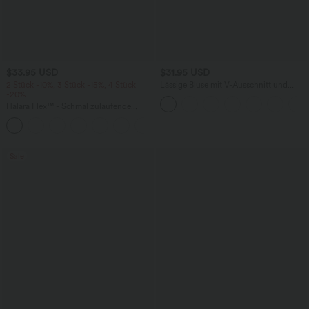
$33.95 USD
$31.95 USD
2 Stück -10%, 3 Stück -15%, 4 Stück
Lässige Bluse mit V-Ausschnitt und
-20%
kurzen Puffärmeln
Halara Flex™ - Schmal zulaufende
Bürohose mit hohem Bund,
+8
Seitentaschen und Waffelstoff
Sale