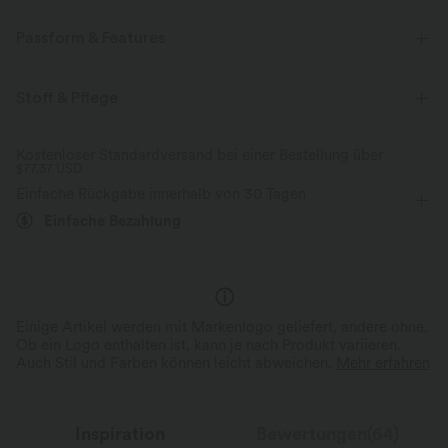
Passform & Features
Für: Freizeitaktivitäten
Easy Peezy
Seitentaschen
Stoff & Pflege
V-Ausschnitt
Knopfleiste
baggy
kurzärmlig
Kostenloser Standardversand bei einer Bestellung über
$77.37 USD
Einfache Rückgabe innerhalb von 30 Tagen
Einfache Bezahlung
Einige Artikel werden mit Markenlogo geliefert, andere ohne.
Ob ein Logo enthalten ist, kann je nach Produkt variieren.
Auch Stil und Farben können leicht abweichen.
Mehr erfahren
Inspiration
Bewertungen(64)