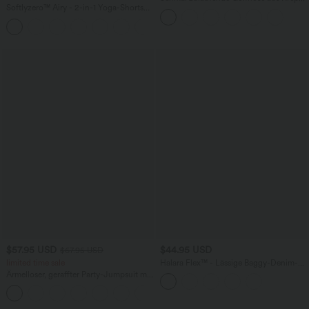
Softlyzero™ Airy - 2-in-1 Yoga-Shorts
mit hohem Bund und Seitentaschen
mit superhohem Bund, mehreren
+23
Taschen und InstantCool - 17,78 cm
$57.95 USD
$44.95 USD
$67.95 USD
limited time sale
Halara Flex™ - Lässige Baggy-Denim-
Shorts mit hohem Crossover-Bund und
Ärmelloser, geraffter Party-Jumpsuit mit
mehreren Taschen
V-Ausschnitt, Seitentaschen und
+7
unsichtbarem Reißverschluss - pipi-
praktisch