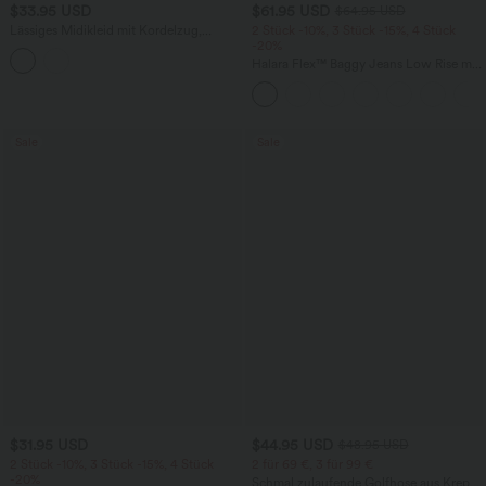
$33.95 USD
$61.95 USD
$64.95 USD
Lässiges Midikleid mit Kordelzug,
2 Stück -10%, 3 Stück -15%, 4 Stück
Schlitz und geschwungenem Saum
-20%
Halara Flex™ Baggy Jeans Low Rise mit
Knopf und Reißverschluss, mehreren
Taschen, weitem Bein
Sale
Sale
$31.95 USD
$44.95 USD
$48.95 USD
2 Stück -10%, 3 Stück -15%, 4 Stück
2 für 69 €, 3 für 99 €
-20%
Schmal zulaufende Golfhose aus Krepp