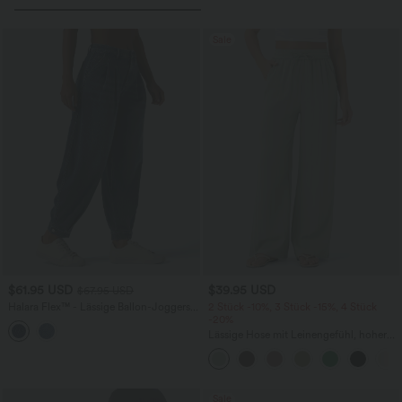
Sale
$61.95 USD
$39.95 USD
$67.95 USD
Halara Flex™ - Lässige Ballon-Joggers
2 Stück -10%, 3 Stück -15%, 4 Stück
aus Denim mit mittelhohem Bund und
-20%
mehreren Taschen
Lässige Hose mit Leinengefühl, hoher
Taille, Kordelzug an der Seite und
weitem Bein
Sale