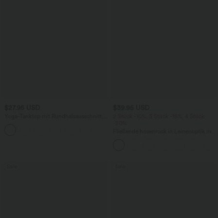
$27.95 USD
$39.95 USD
Yoga-Tanktop mit Rundhalsausschnitt,
2 Stück -10%, 3 Stück -15%, 4 Stück
Rüschen und InstantCool
-20%
+16
Fließende hosenrock in Leinenoptik mit
mittelhohem Bund, Seitentaschen und
weitem Bein
Sale
Sale