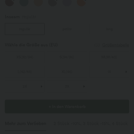
Inseam️
regulär
regulär
petite
lang
Wähle die Größe aus
(EU)
Größentabelle
XS
(
32/34
)
S
(
34/36
)
M
(
38/40
)
L
(
42/44
)
XL
(
46
)
1X
2X
3X
+ In den Warenkorb
Mehr zum Verlieben
2 Stück -10%, 3 Stück -15%, 4 Stück -