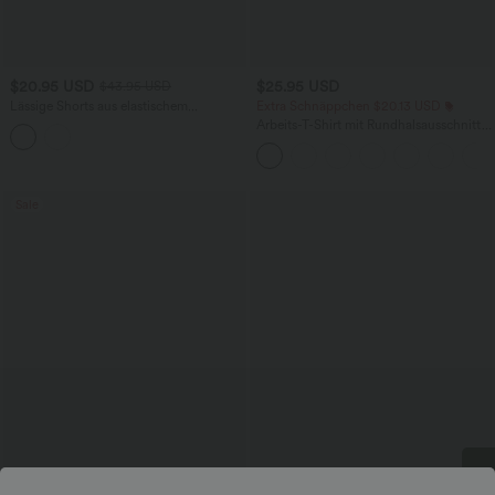
$20.95 USD
$25.95 USD
$43.95 USD
Lässige Shorts aus elastischem
Extra Schnäppchen $20.13 USD
Kunstleder mit hohem Bund und
Arbeits-T-Shirt mit Rundhalsausschnitt
Seitentaschen
und kurzen Fledermausärmeln
Sale