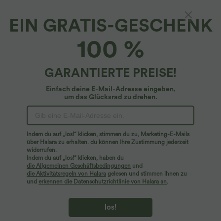
EIN GRATIS-GESCHENK
Jumpsuit mit V-Ausschnitt, kurzen Ärmeln,
100 %
plissierten Seitentaschen und weitem Bein,
fließendem Waffelmuster
4.5
(
7533
)
GARANTIERTE PREISE!
$42.95 USD
$50.95 USD
2 Stück -10%, 3 Stück -15%, 4 Stück -20%
Einfach deine E-Mail-Adresse eingeben,
um das Glücksrad zu drehen.
Indem du auf „los!“ klicken, stimmen du zu, Marketing-E-Mails
über Halara zu erhalten. du können Ihre Zustimmung jederzeit
widerrufen.
Indem du auf „los!“ klicken, haben du
die Allgemeinen Geschäftsbedingungen
und
die Aktivitätsregeln von Halara
gelesen und stimmen ihnen zu
und
erkennen die Datenschutzrichtlinie von Halara an
.
los!