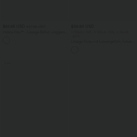
$61.95 USD
$39.95 USD
$67.95 USD
Halara Flex™ - Lässige Ballon-Joggers
2 Stück -10%, 3 Stück -15%, 4 Stück
aus Denim mit mittelhohem Bund und
-20%
mehreren Taschen
Lässige Hose mit Leinengefühl, hoher
Taille, Kordelzug an der Seite und
weitem Bein
Sale