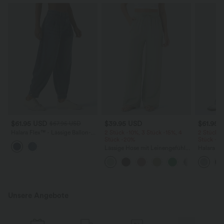
$61.95 USD
$39.95 USD
$61.95 
$67.95 USD
Halara Flex™ - Lässige Ballon-
2 Stück -10%, 3 Stück -15%, 4
2 Stück -
Joggers aus Denim mit
Stück -20%
Stück -2
mittelhohem Bund und
Lässige Hose mit Leinengefühl,
Halara F
mehreren Taschen
hoher Taille, Kordelzug an der
Rise mit 
Seite und weitem Bein
Reißversc
Taschen, 
Unsere Angebote