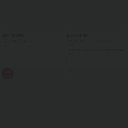
$39.95 USD
$22.95 USD
Halara Flex™ Jeans Jeggings aus
2 Stück -10%, 3 Stück -15%, 4 Stück
elastischem Strick-Denim mit hohem
-20%
Bund und Gesäßtaschen
Lässiges T-Shirt mit V-Ausschnitt und
kurzen Ärmeln
Sale
Sale
-52%