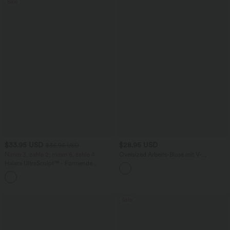
Sale
$33.95 USD
$28.95 USD
$36.95 USD
Nimm 3, zahle 2; nimm 6, zahle 4
Oversized Arbeits-Bluse mit V-
Ausschnitt und kurzen Ärmeln -
Halara UltraSculpt™ - Formende
knitterfrei
Workout-Leggings mit hohem Bund,
+17
Seitentaschen und Bauchkontrolle
Sale