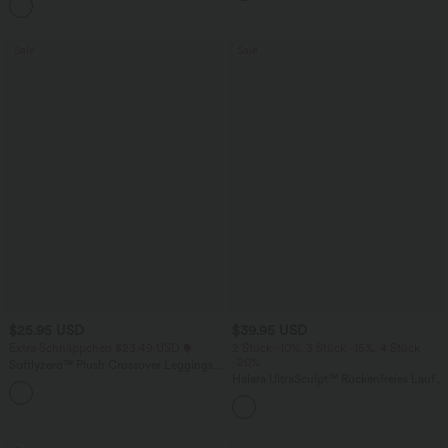
+20
Seitentaschen und weitem Bein
Sale
Sale
$25.95 USD
$39.95 USD
Extra Schnäppchen $23.49 USD
2 Stück -10%, 3 Stück -15%, 4 Stück
-20%
Softlyzero™ Plush Crossover Leggings
mit Taschen
Halara UltraSculpt™ Rückenfreies Lauf-
+16
Tanktop mit U-Ausschnitt und
überkreuztem, abgerundetem Saum