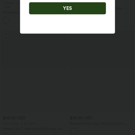
2 Stück -10%, 3 Stück -15%, 4 Stück
2 für 69 €, 3 für 99 €
-20%
YES
Halara Flex™ plissierte dehnbare
Softlyzero™ Airy - 2-in-1 Yoga-Shorts
Stoffhose mit hohem Bund,
mit superhohem Bund, mehreren
Seitentaschen und geradem Bein
+23
Taschen und InstantCool - 17,78 cm
Sale
$42.95 USD
$36.95 USD
2 für 69 €, 3 für 99 €
Rückenfreies Yoga-Tanktop mit U-
Ausschnitt, überkreuzten Trägern und
Halara Flex™ dehnbare Stoffhose mit
abgerundetem Saum
hohem Bund, Waffelmuster,