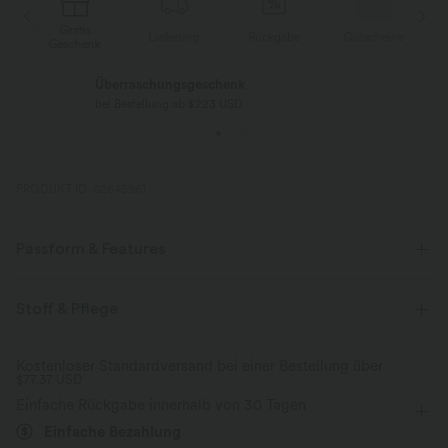
Gratis
e
Lieferung
Rückgabe
Gutscheine
Geschenk
Überraschungsgeschenk
bei Bestellung ab $223 USD
PRODUKT ID: 02645961
Passform & Features
Lockere Passform
Seitentaschen
V-Ausschnitt
Stoff & Pflege
Crossover
Plissiert
überziehen
lässig
Kostenloser Standardversand bei einer Bestellung über
$77.37 USD
bodenlang
baggy
kurzärmlig
Jumpsuit
Einfache Rückgabe innerhalb von 30 Tagen
Einfache Bezahlung