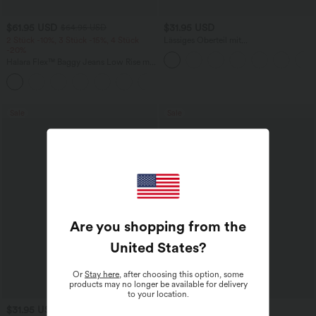
$61.95 USD
$31.95 USD
$64.95 USD
2 Stück -10%, 3 Stück -15%, 4 Stück
Lässiges Oberteil mit
-20%
Rundhalsausschnitt und
Fledermausärmeln
Halara Flex™ Baggy Jeans Low Rise mit
Knopf und Reißverschluss, mehreren
+5
Taschen, weitem Bein
Sale
Sale
Are you shopping from the
United States
?
Or
Stay here
, after choosing this option, some
products may no longer be available for delivery
to your location.
$31.95 USD
$44.95 USD