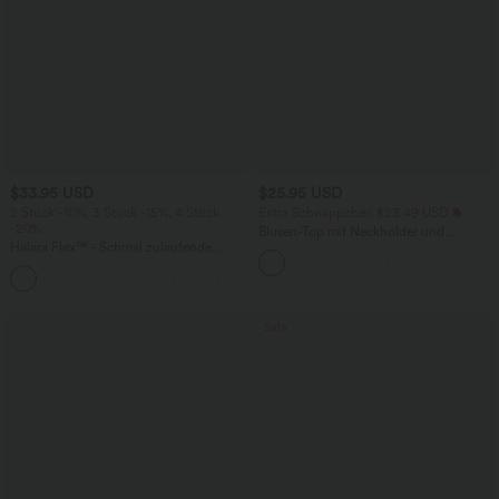
$33.95 USD
$25.95 USD
2 Stück -10%, 3 Stück -15%, 4 Stück
Extra Schnäppchen $23.49 USD
-20%
Blusen-Top mit Neckholder und
Halara Flex™ - Schmal zulaufende
Schlüssellochausschnitt, plissiert,
Bürohose mit hohem Bund,
ärmellos, abgerundeter Saum
+8
Seitentaschen und Waffelstoff
Sale