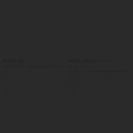
$44.95 USD
$57.95 USD
$67.95 USD
Halara Flex™ - Lässige Baggy-Denim-
limited time sale
Shorts mit hohem Crossover-Bund und
Ärmelloser, geraffter Party-Jumpsuit mit
mehreren Taschen
V-Ausschnitt, Seitentaschen und
unsichtbarem Reißverschluss - pipi-
praktisch
Sale
Sale