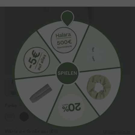
Farbe
Frosty Grapefruit Orange
Wähle die Größe aus
(EU)
Größentabelle