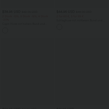
$38.95 USD
$44.95 USD
$42.95 USD
$48.95 USD
2 Stück -10%, 3 Stück -15%, 4 Stück
2 für 69 €, 3 für 99 €
-20%
Schlaghose mit mittlerem Bund und
Capri-Hose mit hohem Bund und
seitlichen Reißverschlusstaschen
Seitentaschen - leinenähnliches Material
+7