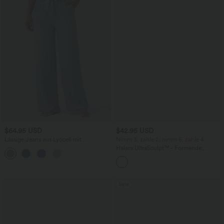
$64.95 USD
$42.95 USD
Lässige Jeans aus Lyocell mit
Nimm 3, zahle 2; nimm 6, zahle 4
mittelhohem Bund, mehreren Taschen
Halara UltraSculpt™ - Formende
und Kordelzug
Workout-Leggings mit hohem Bund,
Seitentaschen, Booty-Scrunch und
Bauchkontrolle
Sale