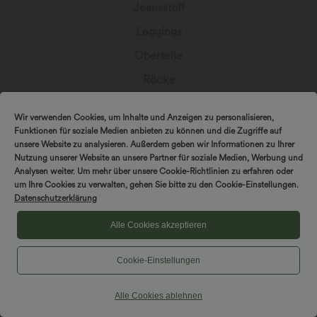
Jeansstoff
Leggings
Oberteile
Röcke
Overalls
Wir verwenden Cookies, um Inhalte und Anzeigen zu personalisieren,
Große Größen
Funktionen für soziale Medien anbieten zu können und die Zugriffe auf
unsere Website zu analysieren. Außerdem geben wir Informationen zu Ihrer
Jacken & Blazer
Nutzung unserer Website an unsere Partner für soziale Medien, Werbung und
Analysen weiter. Um mehr über unsere Cookie-Richtlinien zu erfahren oder
Bademode
DREH & GEWINNE!
um Ihre Cookies zu verwalten, gehen Sie bitte zu den Cookie-Einstellungen.
Sports-BH
Datenschutzerklärung
Alle Cookies akzeptieren
Cookie-Einstellungen
In Kontakt bleiben
Alle Cookies ablehnen
Abonniere den Newsletter, um exklusive Deals,