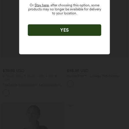
Or
Stay here
, after choosing this option, some
products may no longer be available for delivery
to your location.
YES
$39.95 USD
$48.95 USD
2 Stück -10%, 3 Stück -15%, 4 Stück
Halara Flex™ - Lässige 7/8-Skinny-
-20%
Leggings im Denim-Look mit hohem
Bund und Gesäßtaschen
Fließende hosenrock in Leinenoptik mit
mittelhohem Bund, Seitentaschen und
+1
weitem Bein
Sale