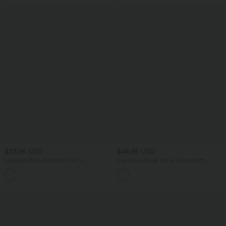
$33.95 USD
$48.95 USD
Lässiges Wickeloberteil mit V-
Freizeitpullover mit V-Ausschnitt,
Ausschnitt und langen Ärmeln
langen Raglanärmeln und entspannter
Passform