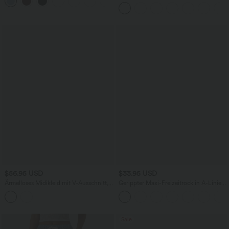
+3
ärmellos, abgerundeter Saum
kurzen Ärmeln
$56.95 USD
$33.95 USD
Ärmelloses Midikleid mit V-Ausschnitt,
Gerippter Maxi-Freizeitrock in A-Linie
Seitentaschen und Reißverschluss
mit hohem Bund und Schlitzsaum
Sale