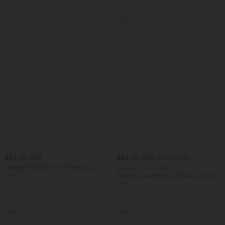
Sale
$33.95 USD
$44.95 USD
$48.95 USD
Lässiges Midikleid mit Kordelzug,
2 für 69 €, 3 für 99 €
Schlitz und geschwungenem Saum
Schmal zulaufende Golfhose aus Krepp
mit hohem Bund und Seitentaschen
Sale
Sale