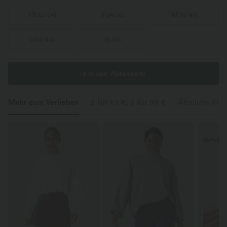
XS
(
32/34
)
S
(
34/36
)
M
(
38/40
)
L
(
42/44
)
XL
(
46
)
+ In den Warenkorb
Mehr zum Verlieben
2 für 69 €, 3 für 99 €
Ähnliche Klei