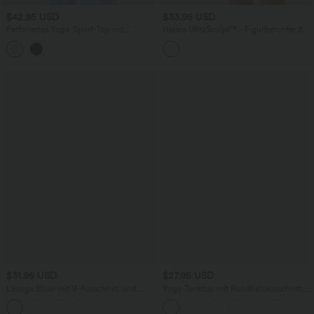
$42.95 USD
$33.95 USD
Perforiertes Yoga-Sport-Top mit
Halara UltraSculpt™ - Figurbetonter 2-
Rundhalsausschnitt, langen Ärmeln und
in-1 Minirock mit mittelhohem Bund
nahtlosem Flow
und Leopardenmuster
$31.95 USD
$27.95 USD
Lässige Bluse mit V-Ausschnitt und
Yoga-Tanktop mit Rundhalsausschnitt,
kurzen Puffärmeln
Rüschen und InstantCool