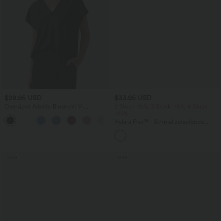
$28.95 USD
$33.95 USD
Oversized Arbeits-Bluse mit V-
2 Stück -10%, 3 Stück -15%, 4 Stück
Ausschnitt und kurzen Ärmeln -
-20%
+1
knitterfrei
Halara Flex™ - Schmal zulaufende
Bürohose mit hohem Bund,
Seitentaschen und Waffelstoff
Sale
Sale