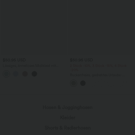
$50.95 USD
$50.95 USD
Lässiges, ärmelloses Midikleid mit
2 Stück -10%, 3 Stück -15%, 4 Stück
Rundhalsausschnitt, integriertem BH
-20%
und Rüschensaum
Rückenfreies, gedrehtes Urlaubs-
Maxikleid mit Seitentaschen und Schlitz
Hosen & Jogginghosen
Kleider
Shorts & Radlerhosen