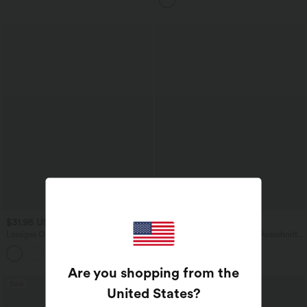
Seitentaschen und geradem Bein
$31.95 USD
$42.95 USD
Lässiges Oberteil mit
Arbeitspullover mit U-Boot-Ausschnitt,
Rundhalsausschnitt und
langen Ärmeln und Streifen
+1
Fledermausärmeln
Are you shopping from the
Sale
United States
?