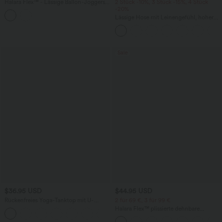
Halara Flex™ - Lässige Ballon-Joggers
2 Stück -10%, 3 Stück -15%, 4 Stück
aus Denim mit mittelhohem Bund und
-20%
mehreren Taschen
Lässige Hose mit Leinengefühl, hoher
Taille, Kordelzug an der Seite und
weitem Bein
Sale
$36.95 USD
$44.95 USD
Rückenfreies Yoga-Tanktop mit U-
2 für 69 €, 3 für 99 €
Ausschnitt, überkreuzten Trägern und
Halara Flex™ plissierte dehnbare
abgerundetem Saum
Stoffhose mit hohem Bund,