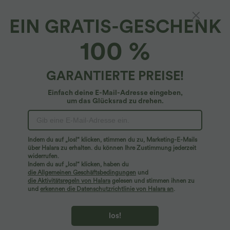
EIN GRATIS-GESCHENK
Pullover mit V-Ausschnitt, mit
100 %
überschnittenen Schultern, mit langen Ärmeln
und mit Wickeloptik
4.2
(
15
)
GARANTIERTE PREISE!
$42.95 USD
2 für 69 €, 3 für 99 €
Einfach deine E-Mail-Adresse eingeben,
um das Glücksrad zu drehen.
Indem du auf „los!“ klicken, stimmen du zu, Marketing-E-Mails
über Halara zu erhalten. du können Ihre Zustimmung jederzeit
widerrufen.
Indem du auf „los!“ klicken, haben du
die Allgemeinen Geschäftsbedingungen
und
die Aktivitätsregeln von Halara
gelesen und stimmen ihnen zu
und
erkennen die Datenschutzrichtlinie von Halara an
.
los!