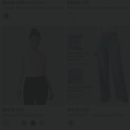
$39.95 USD
$39.95 USD
$44.95 USD
Lässiger Pullover mit U-Boot-Ausschnitt
Arbeitsbluse mit Schalkragen, seitlicher
und Fledermausärmeln
Masche und Rüschensaum
+1
$33.95 USD
$72.95 USD
Gerippter Strickpullover mit
Halara Flex™ - Lässige Baggy-French-
Rundhalsausschnitt und langen Ärmeln
Terry-Denimjoggers mit mittelhohem
Bund, Seitentaschen und weitem Bein