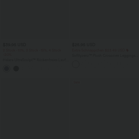
$39.95 USD
$25.95 USD
2 Stück -10%, 3 Stück -15%, 4 Stück
Extra Schnäppchen $23.49 USD
-20%
Softlyzero™ Plush Crossover Leggings
Halara UltraSculpt™ Rückenfreies Lauf-
mit Taschen
Tanktop mit U-Ausschnitt und
+11
überkreuztem, abgerundetem Saum
Sale