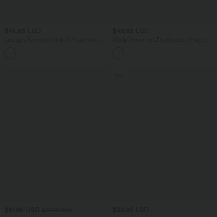
$42.95 USD
$48.95 USD
Lässiges Sweatshirt mit V-Ausschnitt
Wollpullover mit Zopfmuster, Kragen,
und langen Ärmeln
langen Ärmeln und lockerer Passform
Sale
$61.95 USD
$39.95 USD
$67.95 USD