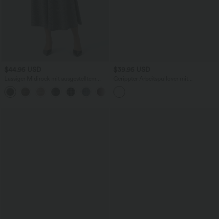
$44.95 USD
$39.95 USD
Lässiger Midirock mit ausgestelltem
Gerippter Arbeitspullover mit
Bein, Hahnentrittmuster und
herzförmigem Ausschnitt und langen
Seitentasche
Ärmeln