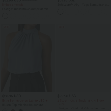
$52.95 USD
$31.95 USD
$61.95 USD
limited time sale
Softlyzero™ Airy - Yoga-Bermudashorts
mit hohem Bund, mehreren Taschen
Lässiger, rückenfreier Jumpsuit mit
und InstantCool
Seitentaschen
+10
Sale
Sale
$25.95 USD
$22.95 USD
Extra Schnäppchen $23.49 USD
2 Stück -10%, 3 Stück -15%, 4 Stück
-20%
Blusen-Top mit Neckholder und
Schlüssellochausschnitt, plissiert,
Lässiges T-Shirt mit V-Ausschnitt und