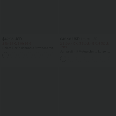
$42.95 USD
$42.95 USD
$50.95 USD
2 für 69 €, 3 für 99 €
2 Stück -10%, 3 Stück -15%, 4 Stück
-20%
Halara Flex™ dehnbare Stoffhose mit
hohem Bund, Waffelmuster,
Jumpsuit mit V-Ausschnitt, kurzen
+20
Seitentaschen und weitem Bein
Ärmeln, plissierten Seitentaschen und
weitem Bein, fließendem Waffelmuster