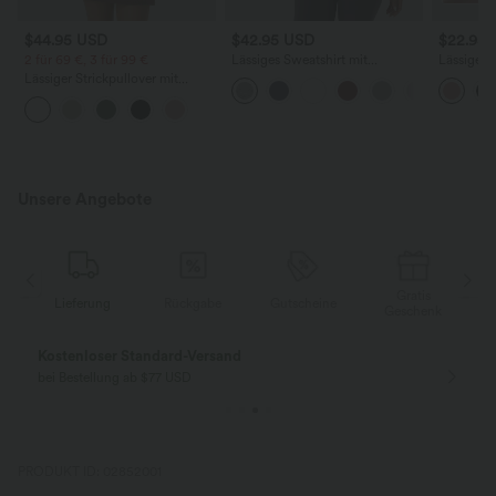
$44.95 USD
$42.95 USD
$22.95
2 für 69 €, 3 für 99 €
Lässiges Sweatshirt mit
Lässiges 
Stehkragen und Seitentaschen
Ausschnit
Lässiger Strickpullover mit
Schultern
Stehkragen, Bischofsärmeln und
Muschelsaum
Unsere Angebote
Gratis
Lieferung
Rückgabe
Gutscheine
k
Geschenk
Kostenloser Standard-Versand
bei Bestellung ab $77 USD
PRODUKT ID: 02852001