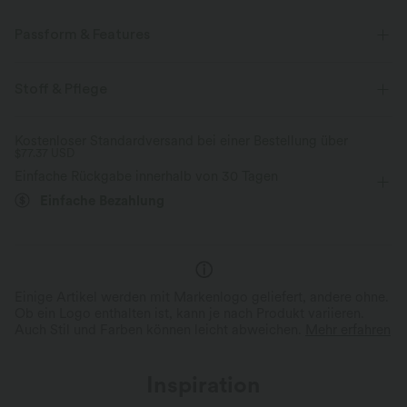
Passform & Features
Lockere Passform
Kurvenbetonend
V-Ausschnitt
Stoff & Pflege
Wickelstil
überziehen
lässig
hüftlang
Kostenloser Standardversand bei einer Bestellung über
$77.37 USD
langärmlig
Pullover
Einfache Rückgabe innerhalb von 30 Tagen
Einfache Bezahlung
Einige Artikel werden mit Markenlogo geliefert, andere ohne.
Ob ein Logo enthalten ist, kann je nach Produkt variieren.
Auch Stil und Farben können leicht abweichen.
Mehr erfahren
Inspiration