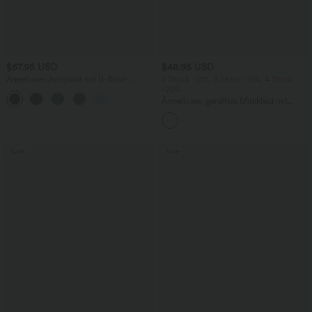
$67.95 USD
$48.95 USD
Ärmelloser Jumpsuit mit U-Boot-
2 Stück -10%, 3 Stück -15%, 4 Stück
Ausschnitt, Seitentaschen, seitlichen
-20%
+8
Bindebändern, Streifen und InstantCool
Ärmelloses, gerafftes Midikleid mit
- Easy Peezy Edition
eckigem Ausschnitt, integriertem BH
und überkreuztem Rückendesign
Sale
Sale