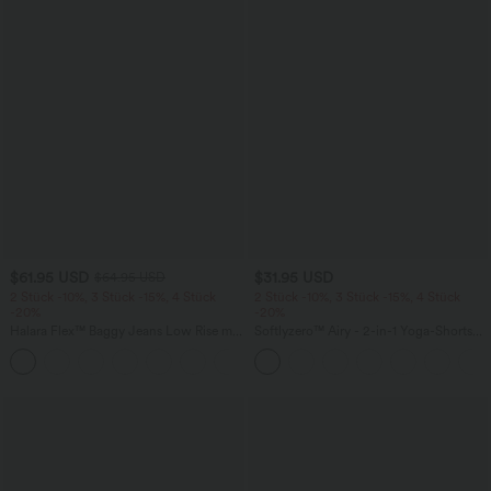
$61.95 USD
$31.95 USD
$64.95 USD
2 Stück -10%, 3 Stück -15%, 4 Stück
2 Stück -10%, 3 Stück -15%, 4 Stück
-20%
-20%
Halara Flex™ Baggy Jeans Low Rise mit
Softlyzero™ Airy - 2-in-1 Yoga-Shorts
Knopf und Reißverschluss, mehreren
mit superhohem Bund, mehreren
+5
Taschen, weitem Bein
Taschen und InstantCool - 17,78 cm