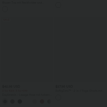
mittelhohem Bund, mehreren Taschen
Blusen-Top mit Neckholder und
und Kordelzug
Schlüssellochausschnitt, plissiert,
+3
ärmellos, abgerundeter Saum
SALE
$42.95 USD
$27.95 USD
2 for €69, 3 for €99
SoftlyZero™ - 2-in-1 Yoga-Shorts mit
hohem Crossover-Bund, mehreren
DayStretch - Lässige Hose mit hohem
Taschen und Ösen - schnelltrocknend,
Bund, Seitentaschen und Barrel-Leg
7,6 cm
+5