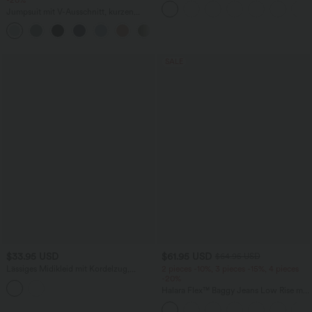
Jumpsuit mit V-Ausschnitt, kurzen
Ärmeln, plissierten Seitentaschen und
+5
weitem Bein, fließendem Waffelmuster
SALE
$33.95 USD
$61.95 USD
$64.95 USD
Lässiges Midikleid mit Kordelzug,
2 pieces -10%, 3 pieces -15%, 4 pieces
Schlitz und geschwungenem Saum
-20%
Halara Flex™ Baggy Jeans Low Rise mit
Knopf und Reißverschluss, mehreren
Taschen, weitem Bein