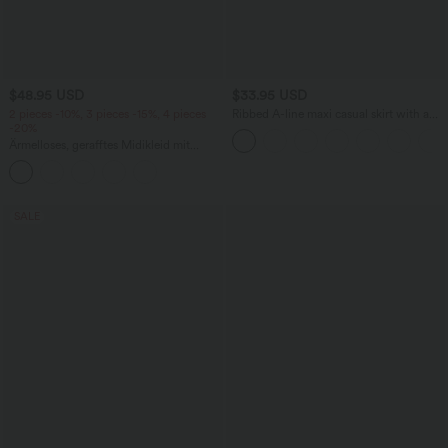
$48.95 USD
$33.95 USD
2 pieces -10%, 3 pieces -15%, 4 pieces
Ribbed A-line maxi casual skirt with a
-20%
high waistband and a slit at the hem.
Ärmelloses, gerafftes Midikleid mit
eckigem Ausschnitt, integriertem BH
und überkreuztem Rückendesign
SALE