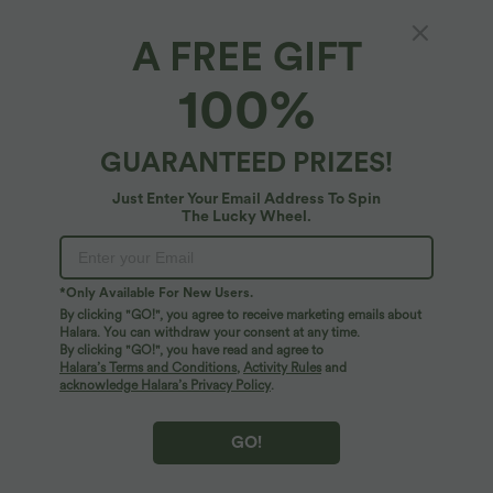
A FREE GIFT
Lässiges T-Shirt mit V-Ausschnitt, tief
100%
angesetzter Schulterpartie und
abgerundetem Saum
4.6
(
9
)
GUARANTEED PRIZES!
$19.95 USD
$31.95 USD
Just Enter Your Email Address To Spin
The Lucky Wheel.
*Only Available For New Users.
By clicking "GO!", you agree to receive marketing emails about
Halara. You can withdraw your consent at any time.
By clicking "GO!", you have read and agree to
Halara’s Terms and Conditions
,
Activity Rules
and
acknowledge Halara’s Privacy Policy
.
GO!