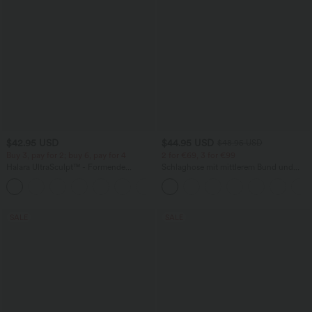
$42.95 USD
$44.95 USD
$48.95 USD
Buy 3, pay for 2; buy 6, pay for 4
2 for €69, 3 for €99
Halara UltraSculpt™ - Formende
Schlaghose mit mittlerem Bund und
Workout-Leggings mit hohem Bund,
seitlichen Reißverschlusstaschen
+13
Seitentaschen, Booty-Scrunch und
Bauchkontrolle
SALE
SALE