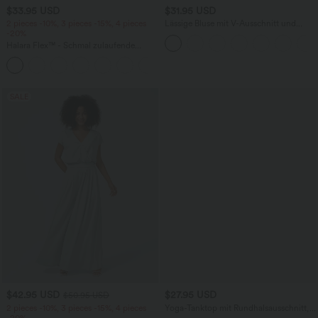
$33.95 USD
$31.95 USD
2 pieces -10%, 3 pieces -15%, 4 pieces
Lässige Bluse mit V-Ausschnitt und
-20%
kurzen Puffärmeln
Halara Flex™ - Schmal zulaufende
Bürohose mit hohem Bund,
+8
Seitentaschen und Waffelstoff
SALE
$42.95 USD
$27.95 USD
$50.95 USD
2 pieces -10%, 3 pieces -15%, 4 pieces
Yoga-Tanktop mit Rundhalsausschnitt,
-20%
Rüschen und InstantCool