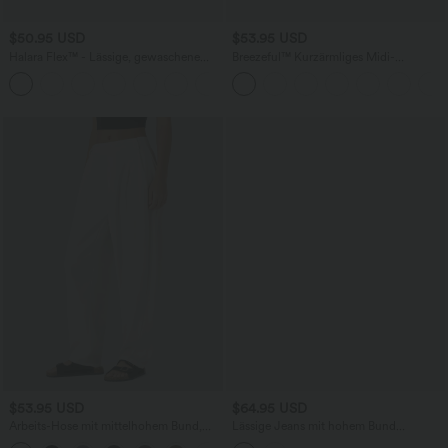
$50.95 USD
$53.95 USD
Halara Flex™ - Lässige, gewaschene
Breezeful™ Kurzärmliges Midi-
Bermuda-Shorts aus elastischem Strick-
Freizeitkleid mit V-Ausschnitt,
Denim mit hohem Bund, mehreren
Seitentaschen und Bindeband hinten -
Taschen und Rollsaum
schnelltrocknend
$53.95 USD
$64.95 USD
Arbeits-Hose mit mittelhohem Bund,
Lässige Jeans mit hohem Bund
Seitentaschen und Barrel-Leg
mehreren Taschen und weitem Bein