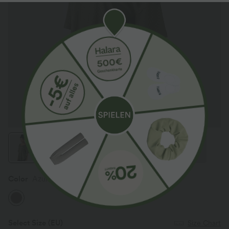
Color
Azurite Green
Select Size
(EU)
Size Chart