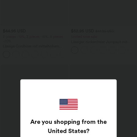
$44.95 USD
$52.95 USD
$61.95 USD
2 pieces -10%, 3 pieces -15%, 4 pieces
limited time sale
-20%
Lässiger, rückenfreier Jumpsuit mit
Lässige Cordhose mit mittelhohem
Seitentaschen
Bund, Reißverschluss und Seitentaschen
+7
Are you shopping from the
United States
?