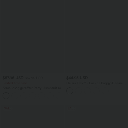
$57.95 USD
$44.95 USD
$67.95 USD
limited time sale
Halara Flex™ - Lässige Baggy-Denim-
Shorts mit hohem Crossover-Bund und
Ärmelloser, geraffter Party-Jumpsuit mit
mehreren Taschen
V-Ausschnitt, Seitentaschen und
+7
unsichtbarem Reißverschluss - pipi-
praktisch
SALE
SALE