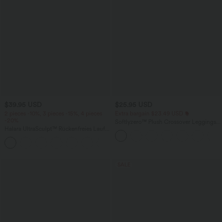
$39.95 USD
$25.95 USD
2 pieces -10%, 3 pieces -15%, 4 pieces
Extra bargain $23.49 USD
-20%
Softlyzero™ Plush Crossover Leggings
Halara UltraSculpt™ Rückenfreies Lauf-
mit Taschen
Tanktop mit U-Ausschnitt und
+11
überkreuztem, abgerundetem Saum
SALE