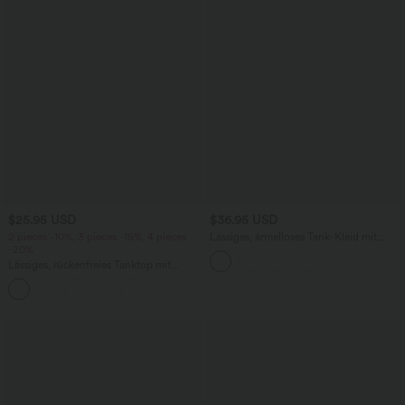
$25.95 USD
$36.95 USD
2 pieces -10%, 3 pieces -15%, 4 pieces
Lässiges, ärmelloses Tank-Kleid mit
-20%
Rundhalsausschnitt und Seitentaschen
Lässiges, rückenfreies Tanktop mit
verstellbaren Trägern, gedrehtem
Rückendesign und Schnalle