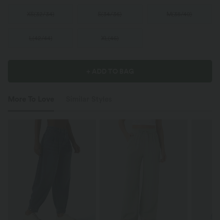
XS
(
32/34
)
S
(
34/36
)
M
(
38/40
)
L
(
42/44
)
XL
(
46
)
+ ADD TO BAG
More To Love
Similar Styles