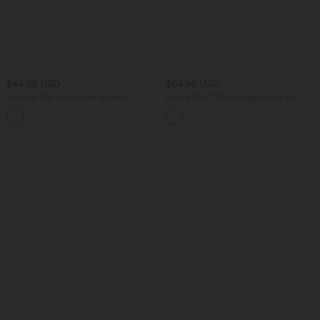
$44.95 USD
$64.95 USD
Lässiges Top mit kurzen Ärmeln,
Halara Flex™ Barrel-Leg-Jeans aus
integriertem BH, One-Shoulder-Design,
elastischem Strick-Denim mit niedrigem
Polka-Dots und abgerundetem Saum
Bund, Knopf, Reißverschluss und
mehreren Taschen