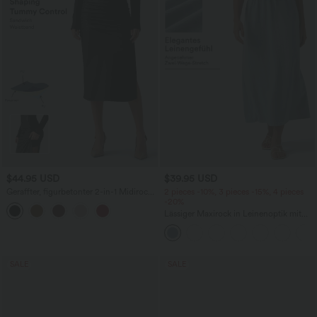
$44.95 USD
$39.95 USD
Geraffter, figurbetonter 2-in-1 Midirock
2 pieces -10%, 3 pieces -15%, 4 pieces
aus Kunstleder mit hohem Bund und
-20%
abgerundetem Saum
Lässiger Maxirock in Leinenoptik mit
hohem Bund und Kordelzug
SALE
SALE