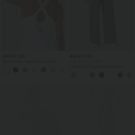
$36.95 USD
$44.95 USD
Rückenfreies Yoga-Tanktop mit U-
2 for €69, 3 for €99
Ausschnitt, überkreuzten Trägern und
Halara Flex™ plissierte dehnbare
abgerundetem Saum
Stoffhose mit hohem Bund,
Seitentaschen und geradem Bein
SALE