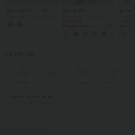
$61.95 USD
$39.95 USD
$61.95 
$67.95 USD
Halara Flex™ - Lässige Ballon-
2 pieces -10%, 3 pieces -15%, 4
2 pieces 
Joggers aus Denim mit
pieces -20%
pieces -
mittelhohem Bund und
Lässige Hose mit Leinengefühl,
Halara F
mehreren Taschen
hoher Taille, Kordelzug an der
Rise mit 
Seite und weitem Bein
Reißversc
Taschen, 
Our Offerings
Delivery
Return
Vouchers
Free gift
Delivery
Free returns
Easy returns
only for new customers in Germany
within 30 days
PRODUCT ID: 02833569