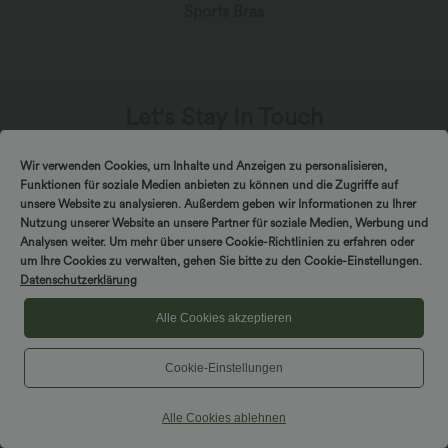
Sports Bras
Let's Stay In Touch
Subscribe for exclusive deals, early access to fresh
Wir verwenden Cookies, um Inhalte und Anzeigen zu personalisieren,
Funktionen für soziale Medien anbieten zu können und die Zugriffe auf
drops, and more!
unsere Website zu analysieren. Außerdem geben wir Informationen zu Ihrer
Nutzung unserer Website an unsere Partner für soziale Medien, Werbung und
Analysen weiter. Um mehr über unsere Cookie-Richtlinien zu erfahren oder
um Ihre Cookies zu verwalten, gehen Sie bitte zu den Cookie-Einstellungen.
Datenschutzerklärung
*By subscribing, you agree to receive marketing
Alle Cookies akzeptieren
communication from Halara by email. You can unsubscribe at
any point. By continuing, you agree with our
Terms and Conditions
,
Privacy Policy
.
Cookie-Einstellungen
Alle Cookies ablehnen