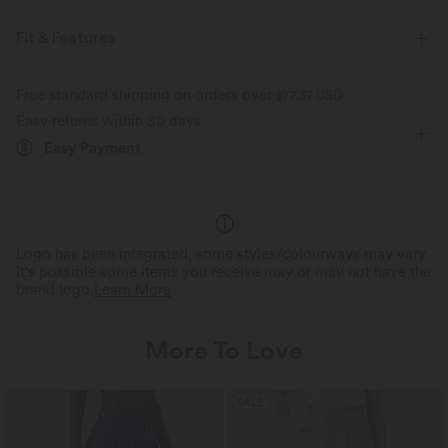
Fit & Features
Loose Fit
V-neck
Casual
Hip Length
Free standard shipping on orders over
$77.37 USD
Easy returns within 30 days
Short Sleeve
Four-Way Stretch
Easy Payment
Logo has been integrated, some styles/colourways may vary.
It's possible some items you receive may or may not have the
brand logo.
Learn More
More To Love
SALE