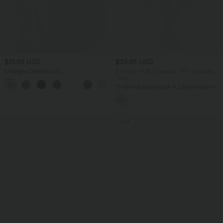
$31.95 USD
$39.95 USD
Lässiges Oberteil mit
2 pieces -10%, 3 pieces -15%, 4 pieces
Rundhalsausschnitt und
-20%
+1
Fledermausärmeln
Fließende hosenrock in Leinenoptik mit
mittelhohem Bund, Seitentaschen und
weitem Bein
SALE