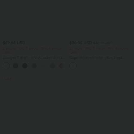
$22.95 USD
$38.95 USD
$42.95 USD
2 pieces -10%, 3 pieces -15%, 4 pieces
2 pieces -10%, 3 pieces -15%, 4 pieces
-20%
-20%
Lässiges T-Shirt mit V-Ausschnitt und
Capri-Hose mit hohem Bund und
kurzen Ärmeln
Seitentaschen - leinenähnliches Material
+9
SALE