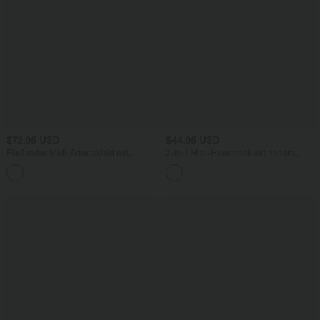
$72.95 USD
$44.95 USD
Fließendes Midi-Arbeitskleid mit
2-in-1 Midi-Hosenrock mit hohem
Seitentaschen, Fledermausärmeln und
Bund, Seitentaschen, Kordelzug und
Bauchkontrolle
kontrastierendem Netz