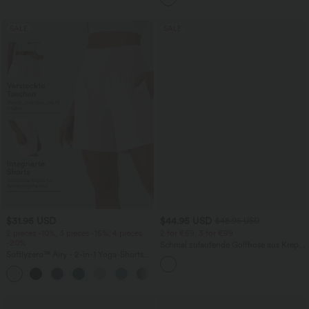
SALE
SALE
$31.95 USD
$44.95 USD
$48.95 USD
2 pieces -10%, 3 pieces -15%, 4 pieces
2 for €69, 3 for €99
-20%
Schmal zulaufende Golfhose aus Krepp
Softlyzero™ Airy - 2-in-1 Yoga-Shorts
mit hohem Bund und Seitentaschen
mit superhohem Bund, mehreren
+23
Taschen und InstantCool - 17,78 cm