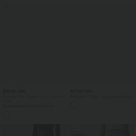
SALE
$50.95 USD
$31.95 USD
2 pieces -10%, 3 pieces -15%, 4 pieces
Softlyzero™ Airy - Yoga-Bermudashorts
-20%
mit hohem Bund, mehreren Taschen
und InstantCool
Rückenfreies, gedrehtes Urlaubs-
Maxikleid mit Seitentaschen und Schlitz
+8
SALE