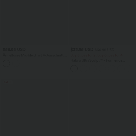
$56.95 USD
$33.95 USD
$36.95 USD
Ärmelloses Midikleid mit V-Ausschnitt,
Buy 3, pay for 2; buy 6, pay for 4
Seitentaschen und Reißverschluss
Halara UltraSculpt™ - Formende
Workout-Leggings mit hohem Bund,
Seitentaschen und Bauchkontrolle
SALE