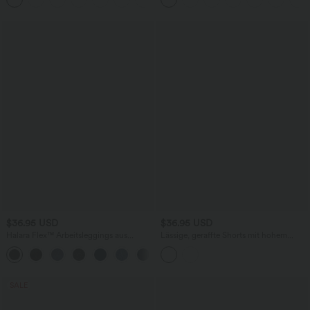
Edition
$36.95 USD
$36.95 USD
Halara Flex™ Arbeitsleggings aus
Lässige, geraffte Shorts mit hohem
elastischem Strick-Denim mit hohem
Bund, mehreren Taschen und Poka-Dots
+1
Bund und mehreren Taschen
- 7,6 cm
SALE