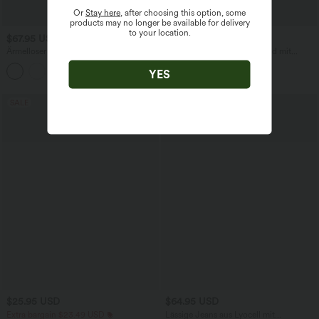
Or
Stay here
, after choosing this option, some
products may no longer be available for delivery
to your location.
$67.95 USD
$50.95 USD
Ärmelloser Jumpsuit mit U-Boot-
Lässiges, ärmelloses Midikleid mit
Ausschnitt, Seitentaschen, seitlichen
Rundhalsausschnitt, integriertem BH
+8
Bindebändern, Streifen und InstantCool
und Rüschensaum
YES
- Easy Peezy Edition
SALE
$25.95 USD
$64.95 USD
Extra bargain $23.49 USD
Lässige Jeans aus Lyocell mit