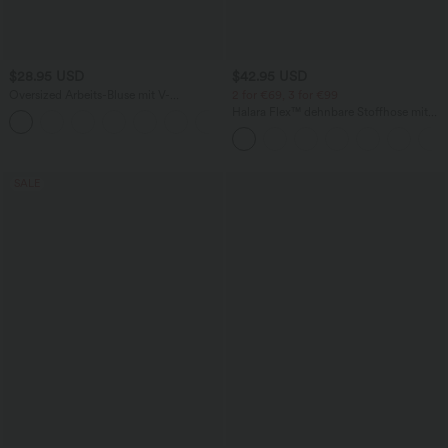
$28.95 USD
$42.95 USD
Oversized Arbeits-Bluse mit V-
2 for €69, 3 for €99
Ausschnitt und kurzen Ärmeln -
Halara Flex™ dehnbare Stoffhose mit
+1
knitterfrei
hohem Bund, Waffelmuster,
Seitentaschen und weitem Bein
SALE