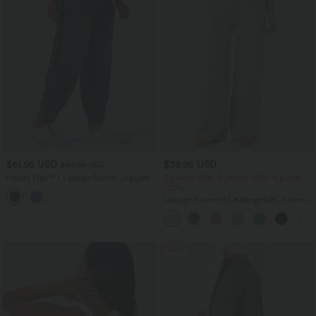
$61.95 USD
$39.95 USD
$67.95 USD
Halara Flex™ - Lässige Ballon-Joggers
2 pieces -10%, 3 pieces -15%, 4 pieces
aus Denim mit mittelhohem Bund und
-20%
mehreren Taschen
Lässige Hose mit Leinengefühl, hoher
Taille, Kordelzug an der Seite und
weitem Bein
SALE