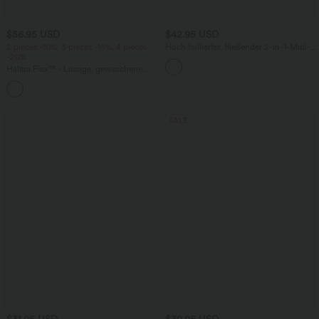
$56.95 USD
$42.95 USD
2 pieces -10%, 3 pieces -15%, 4 pieces
Hoch taillierter, fließender 2-in-1-Midi-
-20%
Tanzrock mit Seitentasche
Halara Flex™ - Lässige, gewaschene
Baggy-Jeans aus drapiertem Lyocell mit
mittelhohem Bund, mehreren Taschen
und weitem Bein
SALE