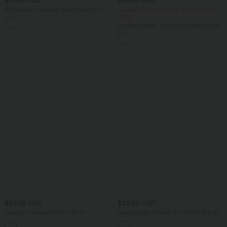
$31.95 USD
$39.95 USD
Ärmellose, oversized Büro-Bluse mit V-
2 pieces -10%, 3 pieces -15%, 4 pieces
Ausschnitt - knitterfrei
-20%
Lässige Leinen-Hose mit hohem Bund,
Kordelzug, weitem Bein und Taschen
$56.95 USD
$33.95 USD
Lässiger Jumpsuit mit U-Boot-
Lässiges, gerafftes 2-in-1 Cami-Top mit
Ausschnitt, Seitentaschen, kurzen
verstellbaren Trägern und integriertem
Ärmeln und Kordelzug - Easy Peezy
BH