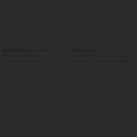
$44.95 USD
$25.95 USD
$48.95 USD
2 für 69 €, 3 für 99 €
Extra Schnäppchen $23.49 USD
Schmal zulaufende Golfhose aus Krepp
Softlyzero™ Plush Crossover Leggings
mit hohem Bund und Seitentaschen
mit Taschen
Sale