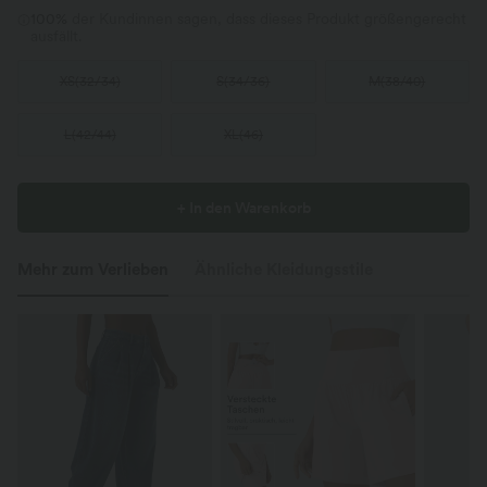
100%
der Kundinnen sagen, dass dieses Produkt größengerecht
ausfällt.
XS
(
32/34
)
S
(
34/36
)
M
(
38/40
)
L
(
42/44
)
XL
(
46
)
+ In den Warenkorb
Mehr zum Verlieben
Ähnliche Kleidungsstile