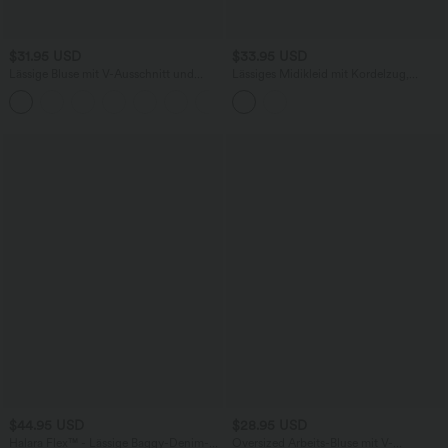
$31.95 USD
$33.95 USD
Lässige Bluse mit V-Ausschnitt und
Lässiges Midikleid mit Kordelzug,
kurzen Puffärmeln
Schlitz und geschwungenem Saum
$44.95 USD
$28.95 USD
Halara Flex™ - Lässige Baggy-Denim-
Oversized Arbeits-Bluse mit V-