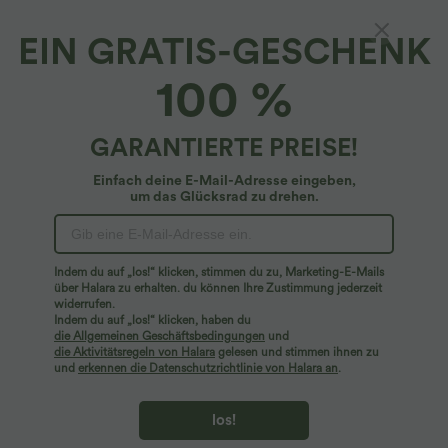
EIN GRATIS-GESCHENK
Rückenfreies, kurzärmliges, fließendes Mini-
100 %
Babydoll-Kleid mit V-Ausschnitt und
Bindeband am Rücken
5
(
3
)
GARANTIERTE PREISE!
$36.95 USD
Einfach deine E-Mail-Adresse eingeben,
um das Glücksrad zu drehen.
Indem du auf „los!“ klicken, stimmen du zu, Marketing-E-Mails
über Halara zu erhalten. du können Ihre Zustimmung jederzeit
widerrufen.
Indem du auf „los!“ klicken, haben du
die Allgemeinen Geschäftsbedingungen
und
die Aktivitätsregeln von Halara
gelesen und stimmen ihnen zu
und
erkennen die Datenschutzrichtlinie von Halara an
.
los!