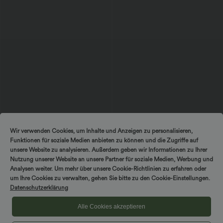
$56.95 USD
$44.95 USD
Wir verwenden Cookies, um Inhalte und Anzeigen zu personalisieren,
Ärmelloses Midikleid mit V-Ausschnitt,
2 Stück -10%, 3 Stück -15%, 4 Stück
Funktionen für soziale Medien anbieten zu können und die Zugriffe auf
Seitentaschen und Reißverschluss
-20%
Lässige Cordhose mit mittelhohem
unsere Website zu analysieren. Außerdem geben wir Informationen zu Ihrer
Bund, Reißverschluss und Seitentaschen
Nutzung unserer Website an unsere Partner für soziale Medien, Werbung und
Analysen weiter. Um mehr über unsere Cookie-Richtlinien zu erfahren oder
um Ihre Cookies zu verwalten, gehen Sie bitte zu den Cookie-Einstellungen.
Sale
Datenschutzerklärung
Alle Cookies akzeptieren