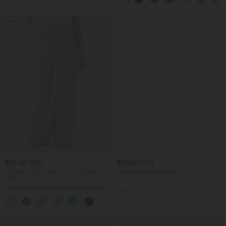
Sale
$39.95 USD
$31.95 USD
2 Stück -10%, 3 Stück -15%, 4 Stück
Lässiges Oberteil mit
-20%
Rundhalsausschnitt und
Fledermausärmeln
Lässige Hose mit Leinengefühl, hoher
Taille, Kordelzug an der Seite und
+15
weitem Bein
Sale
Sale