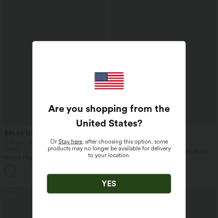
Are you shopping from the
United States
?
$61.95 USD
$42.95 USD
$64.95 USD
Or
Stay here
, after choosing this option, some
2 Stück -10%, 3 Stück -15%, 4 Stück
2 für 69 €, 3 für 99 €
products may no longer be available for delivery
-20%
Halara Flex™ dehnbare Stoffhose mit
to your location.
Halara Flex™ Baggy Jeans Low Rise mit
hohem Bund, Waffelmuster,
Knopf und Reißverschluss, mehreren
Seitentaschen und weitem Bein
+5
Taschen, weitem Bein
YES
Sale