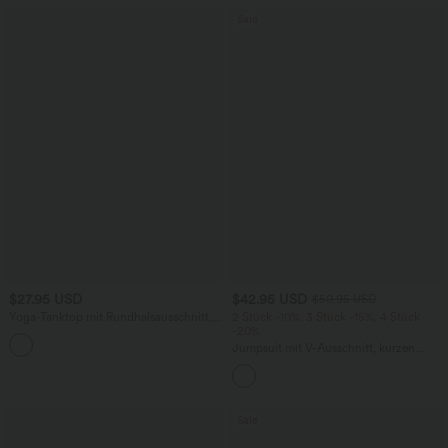
Sale
$27.95 USD
$42.95 USD
$50.95 USD
Yoga-Tanktop mit Rundhalsausschnitt,
2 Stück -10%, 3 Stück -15%, 4 Stück
Rüschen und InstantCool
-20%
+16
Jumpsuit mit V-Ausschnitt, kurzen
Ärmeln, plissierten Seitentaschen und
weitem Bein, fließendem Waffelmuster
Sale