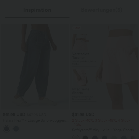
Inspiration
Bewertungen(3)
Sale
$61.95 USD
$31.95 USD
$67.95 USD
Halara Flex™ - Lässige Ballon-Joggers
2 Stück -10%, 3 Stück -15%, 4 Stück
aus Denim mit mittelhohem Bund und
-20%
mehreren Taschen
Softlyzero™ Airy - 2-in-1 Yoga-Shorts
mit superhohem Bund, mehreren
Taschen und InstantCool - 17,78 cm