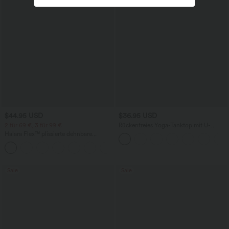
$44.95 USD
$36.95 USD
2 für 69 €, 3 für 99 €
Rückenfreies Yoga-Tanktop mit U-
Ausschnitt, überkreuzten Trägern und
Halara Flex™ plissierte dehnbare
abgerundetem Saum
Stoffhose mit hohem Bund,
+23
Seitentaschen und geradem Bein
Sale
Sale