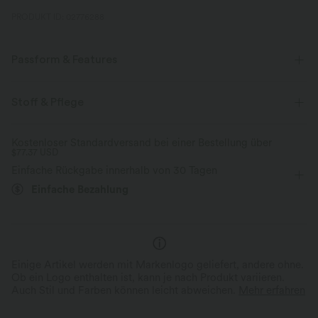
PRODUKT ID: 02776288
Passform & Features
V-Ausschnitt
Urlaub
Mini
kurzärmlig
Stoff & Pflege
Mittlere Dehnung
Vier-Wege-Stretch
A-Linie
Kostenloser Standardversand bei einer Bestellung über
$77.37 USD
Einfache Rückgabe innerhalb von 30 Tagen
Einfache Bezahlung
Einige Artikel werden mit Markenlogo geliefert, andere ohne.
Ob ein Logo enthalten ist, kann je nach Produkt variieren.
Auch Stil und Farben können leicht abweichen.
Mehr erfahren