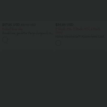
$57.95 USD
$39.95 USD
$67.95 USD
limited time sale
2 Stück -10%, 3 Stück -15%, 4 Stück
-20%
Ärmelloser, geraffter Party-Jumpsuit mit
V-Ausschnitt, Seitentaschen und
Halara UltraSculpt™ Rückenfreies Lauf-
+7
unsichtbarem Reißverschluss - pipi-
Tanktop mit U-Ausschnitt und
praktisch
überkreuztem, abgerundetem Saum