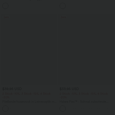
Shorts mit hohem Crossover-Bund und
Ausschnitt und kurzen Ärmeln -
mehreren Taschen
knitterfrei
Sale
Sale
$39.95 USD
$33.95 USD
2 Stück -10%, 3 Stück -15%, 4 Stück
2 Stück -10%, 3 Stück -15%, 4 Stück
-20%
-20%
Fließende hosenrock in Leinenoptik mit
Halara Flex™ - Schmal zulaufende
mittelhohem Bund, Seitentaschen und
Bürohose mit hohem Bund,
+1
weitem Bein
Seitentaschen und Waffelstoff