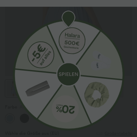
Farbe
Angel Falls
Wähle die Größe aus
(EU)
Größentabelle