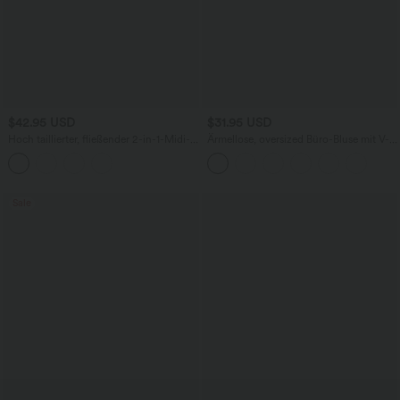
$42.95 USD
$31.95 USD
Hoch taillierter, fließender 2-in-1-Midi-
Ärmellose, oversized Büro-Bluse mit V-
Tanzrock mit Seitentasche
Ausschnitt - knitterfrei
Sale