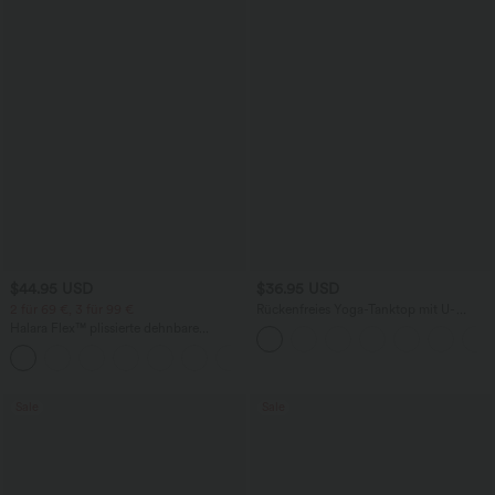
$44.95 USD
$36.95 USD
2 für 69 €, 3 für 99 €
Rückenfreies Yoga-Tanktop mit U-
Ausschnitt, überkreuzten Trägern und
Halara Flex™ plissierte dehnbare
abgerundetem Saum
Stoffhose mit hohem Bund,
+23
Seitentaschen und geradem Bein
Sale
Sale