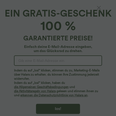
EIN GRATIS-GESCHENK
Lässiger Jumpsuit mit U-Rücken und Taschen
100 %
– Easy Peezy Edition
4.7
(
35
)
GARANTIERTE PREISE!
$61.95 USD
Einfach deine E-Mail-Adresse eingeben,
um das Glücksrad zu drehen.
Indem du auf „los!“ klicken, stimmen du zu, Marketing-E-Mails
über Halara zu erhalten. du können Ihre Zustimmung jederzeit
widerrufen.
Indem du auf „los!“ klicken, haben du
die Allgemeinen Geschäftsbedingungen
und
die Aktivitätsregeln von Halara
gelesen und stimmen ihnen zu
und
erkennen die Datenschutzrichtlinie von Halara an
.
los!