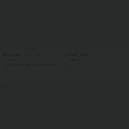
$52.95 USD
$31.95 USD
$61.95 USD
limited time sale
Softlyzero™ Airy - Yoga-Bermudashorts
mit hohem Bund, mehreren Taschen
Lässiger, rückenfreier Jumpsuit mit
und InstantCool
Seitentaschen
+10
Sale
Sale