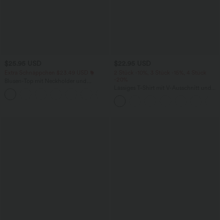
$25.95 USD
$22.95 USD
Extra Schnäppchen $23.49 USD
2 Stück -10%, 3 Stück -15%, 4 Stück
-20%
Blusen-Top mit Neckholder und
Schlüssellochausschnitt, plissiert,
Lässiges T-Shirt mit V-Ausschnitt und
+3
ärmellos, abgerundeter Saum
kurzen Ärmeln