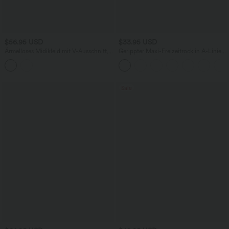
$56.95 USD
$33.95 USD
Ärmelloses Midikleid mit V-Ausschnitt,
Gerippter Maxi-Freizeitrock in A-Linie
Seitentaschen und Reißverschluss
mit hohem Bund und Schlitzsaum
Sale