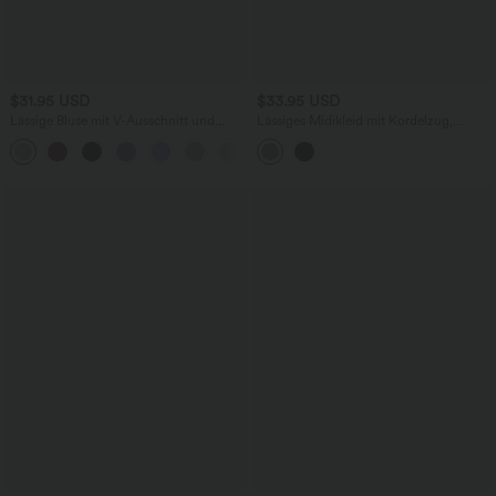
$31.95 USD
$33.95 USD
Lässige Bluse mit V-Ausschnitt und
Lässiges Midikleid mit Kordelzug,
kurzen Puffärmeln
Schlitz und geschwungenem Saum