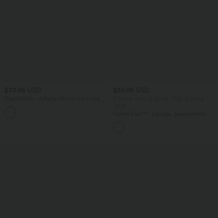
$33.95 USD
$56.95 USD
DayStretch - Arbeits-Shorts mit hohem
2 Stück -10%, 3 Stück -15%, 4 Stück
Bund, Seitentaschen und weitem Bein
-20%
+11
Halara Flex™ - Lässige, gewaschene
Baggy-Jeans aus drapiertem Lyocell mit
mittelhohem Bund, mehreren Taschen
und weitem Bein