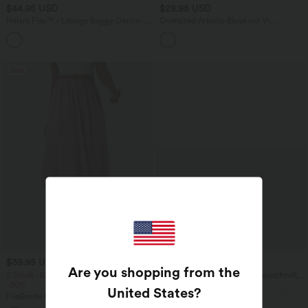
$44.95 USD
$28.95 USD
Halara Flex™ - Lässige Baggy-Denim-
Oversized Arbeits-Bluse mit V-
Shorts mit hohem Crossover-Bund und
Ausschnitt und kurzen Ärmeln -
mehreren Taschen
knitterfrei
Sale
$39.95 USD
$27.95 USD
Are you shopping from the
2 Stück -10%, 3 Stück -15%, 4 Stück
Yoga-Tanktop mit Rundhalsausschnitt,
-20%
Rüschen und InstantCool
United States
?
Fließende hosenrock in Leinenoptik mit
mittelhohem Bund, Seitentaschen und