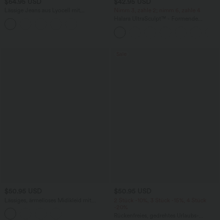
$64.95 USD
$42.95 USD
Lässige Jeans aus Lyocell mit
Nimm 3, zahle 2; nimm 6, zahle 4
mittelhohem Bund, mehreren Taschen
Halara UltraSculpt™ - Formende
und Kordelzug
Workout-Leggings mit hohem Bund,
Seitentaschen, Booty-Scrunch und
Bauchkontrolle
Sale
$50.95 USD
$50.95 USD
Lässiges, ärmelloses Midikleid mit
2 Stück -10%, 3 Stück -15%, 4 Stück
Rundhalsausschnitt, integriertem BH
-20%
und Rüschensaum
Rückenfreies, gedrehtes Urlaubs-