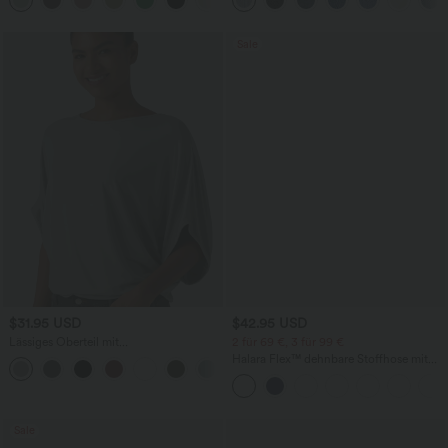
weitem Bein
Taschen, weitem Bein
Sale
$31.95 USD
$42.95 USD
Lässiges Oberteil mit
2 für 69 €, 3 für 99 €
Rundhalsausschnitt und
Halara Flex™ dehnbare Stoffhose mit
+1
Fledermausärmeln
hohem Bund, Waffelmuster,
Seitentaschen und weitem Bein
Sale