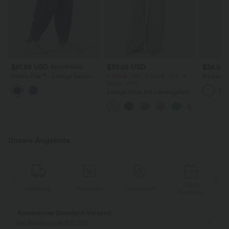
$61.95 USD
$39.95 USD
$36.95
$67.95 USD
Halara Flex™ - Lässige Ballon-
2 Stück -10%, 3 Stück -15%, 4
Rückenfre
Joggers aus Denim mit
Stück -20%
U-Ausschn
mittelhohem Bund und
Trägern 
Lässige Hose mit Leinengefühl,
mehreren Taschen
Saum
hoher Taille, Kordelzug an der
Seite und weitem Bein
Unsere Angebote
Gratis
Lieferung
Rückgabe
Gutscheine
k
Geschenk
Kostenloser Standard-Versand
bei Bestellung ab $77 USD