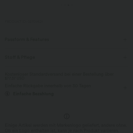
PRODUKT ID: 02709621
Passform & Features
Easy Peezy
eingenähter BH
Seitentaschen
Stoff & Pflege
V-Ausschnitt
Crossover
Reißverschluss
lässig
Kostenloser Standardversand bei einer Bestellung über
$77.37 USD
extra lang
gerades Bein
ärmellos
Einfache Rückgabe innerhalb von 30 Tagen
Mittlere Dehnung
Vier-Wege-Stretch
Einfache Bezahlung
Einige Artikel werden mit Markenlogo geliefert, andere ohne.
Ob ein Logo enthalten ist, kann je nach Produkt variieren.