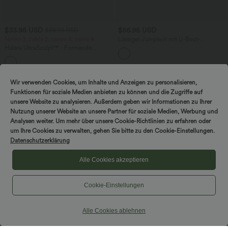
$33.95 USD
$56.95 USD
$36.95 USD
Nimm 3, zahle 2; nimm 6, zahle 4
Lässiger Jumpsuit mit U-Boot-
Ausschnitt, Seitentaschen, kurzen
Halara UltraSculpt™ - Formende
Ärmeln und Kordelzug - Easy Peezy
Workout-Leggings mit hohem Bund,
Edition
+17
Seitentaschen und Bauchkontrolle
Wir verwenden Cookies, um Inhalte und Anzeigen zu personalisieren,
Sale
Funktionen für soziale Medien anbieten zu können und die Zugriffe auf
unsere Website zu analysieren. Außerdem geben wir Informationen zu Ihrer
Nutzung unserer Website an unsere Partner für soziale Medien, Werbung und
Analysen weiter. Um mehr über unsere Cookie-Richtlinien zu erfahren oder
um Ihre Cookies zu verwalten, gehen Sie bitte zu den Cookie-Einstellungen.
Datenschutzerklärung
Alle Cookies akzeptieren
Cookie-Einstellungen
Alle Cookies ablehnen
$39.95 USD
$33.95 USD