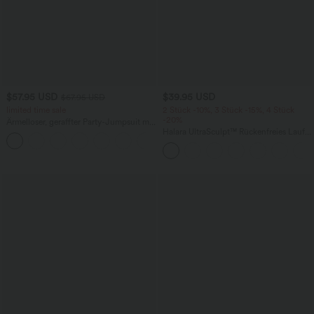
$57.95 USD
$39.95 USD
$67.95 USD
limited time sale
2 Stück -10%, 3 Stück -15%, 4 Stück
-20%
Ärmelloser, geraffter Party-Jumpsuit mit
V-Ausschnitt, Seitentaschen und
Halara UltraSculpt™ Rückenfreies Lauf-
+7
unsichtbarem Reißverschluss - pipi-
Tanktop mit U-Ausschnitt und
praktisch
überkreuztem, abgerundetem Saum