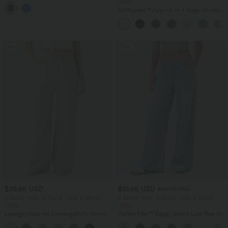
aus Denim mit mittelhohem Bund und
-20%
mehreren Taschen
Softlyzero™ Airy - 2-in-1 Yoga-Shorts
mit superhohem Bund, mehreren
Taschen und InstantCool - 17,78 cm
Sale
Sale
$39.95 USD
$61.95 USD
$64.95 USD
2 Stück -10%, 3 Stück -15%, 4 Stück
2 Stück -10%, 3 Stück -15%, 4 Stück
-20%
-20%
Lässige Hose mit Leinengefühl, hoher
Halara Flex™ Baggy Jeans Low Rise mit
Taille, Kordelzug an der Seite und
Knopf und Reißverschluss, mehreren
+15