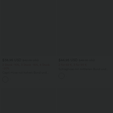
$38.95 USD
$44.95 USD
$42.95 USD
$48.95 USD
2 Stück -10%, 3 Stück -15%, 4 Stück
2 für 69 €, 3 für 99 €
-20%
Schlaghose mit mittlerem Bund und
Capri-Hose mit hohem Bund und
seitlichen Reißverschlusstaschen
Seitentaschen - leinenähnliches Material
+7