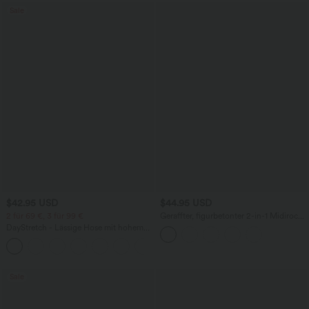
Sale
$42.95 USD
$44.95 USD
2 für 69 €, 3 für 99 €
Geraffter, figurbetonter 2-in-1 Midirock
aus Kunstleder mit hohem Bund und
DayStretch - Lässige Hose mit hohem
abgerundetem Saum
Bund, Seitentaschen und Barrel-Leg
+5
Sale