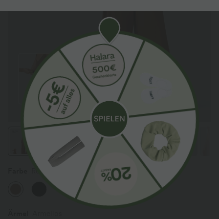
Farbe
Rust Red
Ärmel
Ärmellos