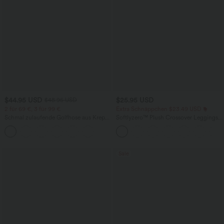
$44.95 USD
$25.95 USD
$48.95 USD
2 für 69 €, 3 für 99 €
Extra Schnäppchen $23.49 USD
Schmal zulaufende Golfhose aus Krepp
Softlyzero™ Plush Crossover Leggings
mit hohem Bund und Seitentaschen
mit Taschen
Sale