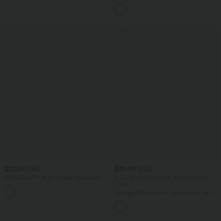
Maxikleid mit Seitentaschen und Schlitz
Sale
$27.95 USD
$39.95 USD
SoftlyZero™ - 2-in-1 Yoga-Shorts mit
2 Stück -10%, 3 Stück -15%, 4 Stück
hohem Crossover-Bund, mehreren
-20%
Taschen und Ösen - schnelltrocknend,
Lässiger Maxirock in Leinenoptik mit
7,6 cm
hohem Bund und Kordelzug