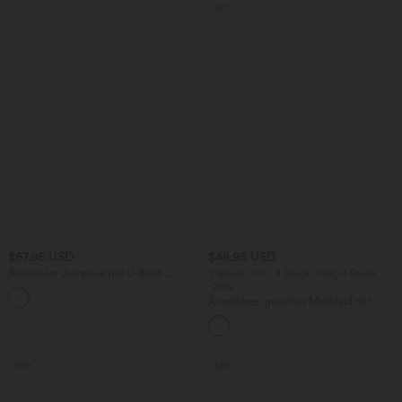
Sale
$67.95 USD
$48.95 USD
Ärmelloser Jumpsuit mit U-Boot-
2 Stück -10%, 3 Stück -15%, 4 Stück
Ausschnitt, Seitentaschen, seitlichen
-20%
+8
Bindebändern, Streifen und InstantCool
Ärmelloses, gerafftes Midikleid mit
- Easy Peezy Edition
eckigem Ausschnitt, integriertem BH
und überkreuztem Rückendesign
Sale
Sale