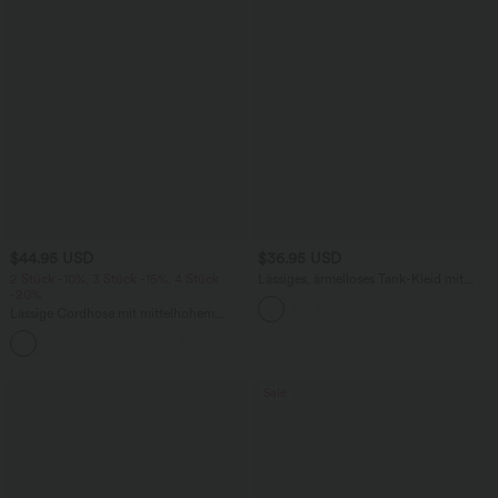
$44.95 USD
$36.95 USD
2 Stück -10%, 3 Stück -15%, 4 Stück
Lässiges, ärmelloses Tank-Kleid mit
-20%
Rundhalsausschnitt und Seitentaschen
Lässige Cordhose mit mittelhohem
Bund, Reißverschluss und Seitentaschen
+7
Sale