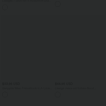
Lässiges T-Shirt mit V-Ausschnitt und
Workout-Leggings mit hohem Bund,
kurzen Ärmeln
Seitentaschen, Booty-Scrunch und
+9
Bauchkontrolle
$33.95 USD
$64.95 USD
Gerippter Maxi-Freizeitrock in A-Linie
Lässige Jeans mit hohem Bund
mit hohem Bund und Schlitzsaum
mehreren Taschen und weitem Bein