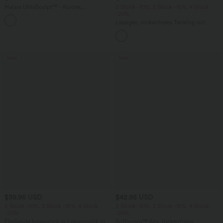
Halara UltraSculpt™ - Kurzes,
2 Stück -10%, 3 Stück -15%, 4 Stück
rückenfreies Yoga-Tanktop mit
-20%
doppelten Trägern und überkreuztem
Lässiges, rückenfreies Tanktop mit
Rückendesign - Längere Ausführung
verstellbaren Trägern, gedrehtem
Rückendesign und Schnalle
Sale
Sale
$39.95 USD
$42.95 USD
2 Stück -10%, 3 Stück -15%, 4 Stück
2 Stück -10%, 3 Stück -15%, 4 Stück
-20%
-20%
Fließende hosenrock in Leinenoptik mit
Softlyzero™ Airy, rückenfreies,