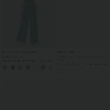
$57.95 USD
$39.95 USD
$67.95 USD
limited time sale
2 Stück -10%, 3 Stück -15%, 4 Stück
-20%
Ärmelloser, geraffter Party-Jumpsuit mit
V-Ausschnitt, Seitentaschen und
Halara UltraSculpt™ Rückenfreies Lauf-
+7
unsichtbarem Reißverschluss - pipi-
Tanktop mit U-Ausschnitt und
praktisch
überkreuztem, abgerundetem Saum
Sale