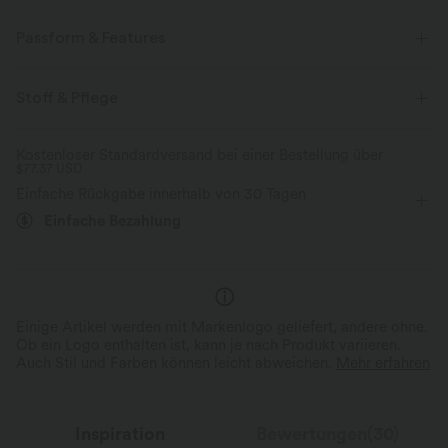
Passform & Features
Für: Yoga, Pilates und Freizeitaktivitäten
Stoff & Pflege
Mit separatem Innenfutter Shorts
eingenähter BH
Kostenloser Standardversand bei einer Bestellung über
$77.37 USD
Seitentasche
U-Ausschnitt
atmungsaktives Mesh
Einfache Rückgabe innerhalb von 30 Tagen
Mini
ärmellos
Vier-Wege-Stretch
Einfache Bezahlung
Einige Artikel werden mit Markenlogo geliefert, andere ohne.
Ob ein Logo enthalten ist, kann je nach Produkt variieren.
Auch Stil und Farben können leicht abweichen.
Mehr erfahren
Inspiration
Bewertungen(30)