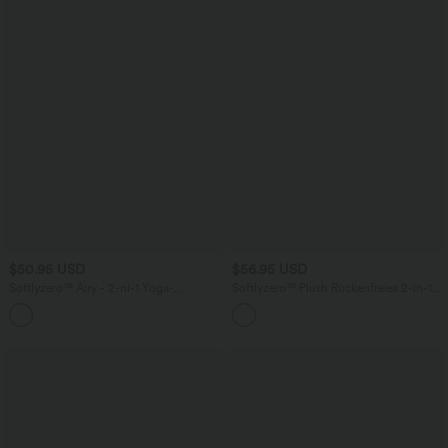
$50.95 USD
$56.95 USD
Softlyzero™ Airy - 2-ni-1 Yoga-
Softlyzero™ Plush Rückenfreies 2-in-1
Minikleid mit Rundhalsausschnitt,
Mini-Tanzkleid mit Seitentaschen - Easy
+3
Seitentaschen, kurzen Ärmeln und
Peezy Edition
InstantCool - Easy Peezy Edition