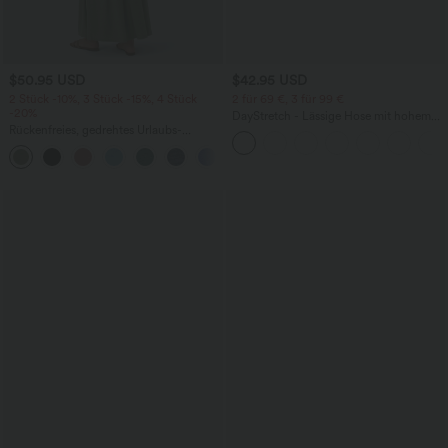
$50.95 USD
$42.95 USD
2 Stück -10%, 3 Stück -15%, 4 Stück
2 für 69 €, 3 für 99 €
-20%
DayStretch - Lässige Hose mit hohem
Rückenfreies, gedrehtes Urlaubs-
Bund, Seitentaschen und Barrel-Leg
Maxikleid mit Seitentaschen und Schlitz
+8