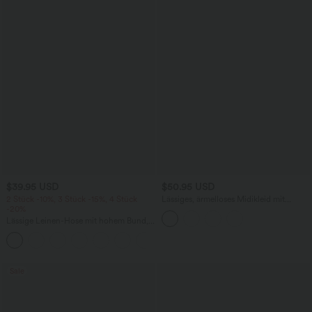
$39.95 USD
$50.95 USD
2 Stück -10%, 3 Stück -15%, 4 Stück
Lässiges, ärmelloses Midikleid mit
-20%
Rundhalsausschnitt, integriertem BH
und Rüschensaum
Lässige Leinen-Hose mit hohem Bund,
Kordelzug, weitem Bein und Taschen
+5
Sale