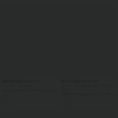
Sale
Sale
$44.95 USD
$61.95 USD
$48.95 USD
$64.95 USD
2 für 69 €, 3 für 99 €
2 Stück -10%, 3 Stück -15%, 4 Stück
-20%
Schmal zulaufende Golfhose aus Krepp
mit hohem Bund und Seitentaschen
Halara Flex™ Baggy Jeans Low Rise mit
Knopf und Reißverschluss, mehreren
Taschen, weitem Bein
Sale