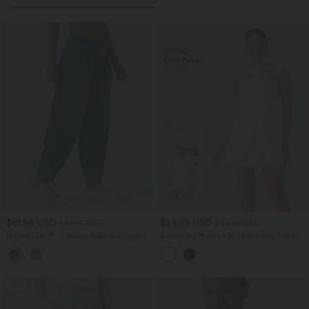
$61.95 USD
$29.95 USD
$67.95 USD
$44.95 USD
Halara Flex™ - Lässige Ballon-Joggers
Softlyzero™ Airy - Rückenfreies 2-in1
aus Denim mit mittelhohem Bund und
Yoga-Minikleid mit Neckholder,
mehreren Taschen
Seitentaschen, Cut-Out-Design und
InstantCool - Easy Peezy Edition,
UPF50+
Sale