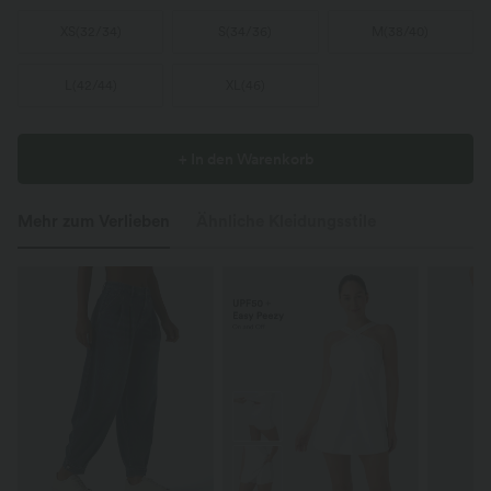
XS
(
32/34
)
S
(
34/36
)
M
(
38/40
)
L
(
42/44
)
XL
(
46
)
+ In den Warenkorb
Mehr zum Verlieben
Ähnliche Kleidungsstile