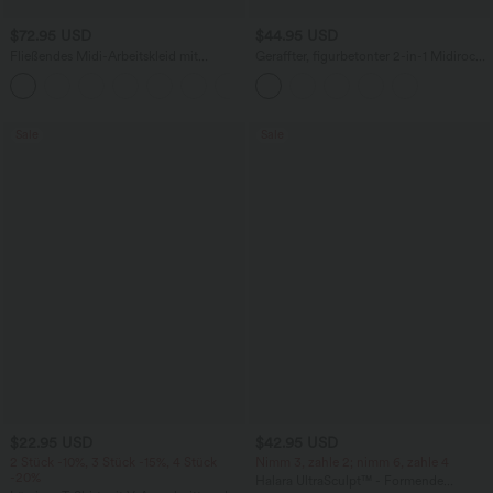
$72.95 USD
$44.95 USD
Fließendes Midi-Arbeitskleid mit
Geraffter, figurbetonter 2-in-1 Midirock
Seitentaschen, Fledermausärmeln und
aus Kunstleder mit hohem Bund und
Bauchkontrolle
abgerundetem Saum
Sale
Sale
$22.95 USD
$42.95 USD
2 Stück -10%, 3 Stück -15%, 4 Stück
Nimm 3, zahle 2; nimm 6, zahle 4
-20%
Halara UltraSculpt™ - Formende