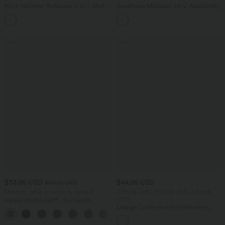
Hoch taillierter, fließender 2-in-1-Midi-
Ärmelloses Midikleid mit V-Ausschnitt,
Tanzrock mit Seitentasche
Seitentaschen und Reißverschluss
Sale
Sale
$33.95 USD
$44.95 USD
$36.95 USD
Nimm 3, zahle 2; nimm 6, zahle 4
2 Stück -10%, 3 Stück -15%, 4 Stück
-20%
Halara UltraSculpt™ - Formende
Workout-Leggings mit hohem Bund,
Lässige Cordhose mit mittelhohem
+17
Seitentaschen und Bauchkontrolle
Bund, Reißverschluss und Seitentaschen