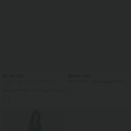
$31.95 USD
$44.95 USD
2 Stück -10%, 3 Stück -15%, 4 Stück
Halara Flex™ - Lässige Baggy-Denim-
-20%
Shorts mit hohem Crossover-Bund und
mehreren Taschen
Softlyzero™ Airy - 2-in-1 Yoga-Shorts
mit superhohem Bund, mehreren
+23
Taschen und InstantCool - 17,78 cm
Sale