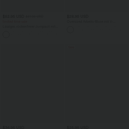
$52.95 USD
$28.95 USD
$61.95 USD
limited time sale
Oversized Arbeits-Bluse mit V-
Ausschnitt und kurzen Ärmeln -
Lässiger, rückenfreier Jumpsuit mit
knitterfrei
Seitentaschen
+10
Sale
$36.95 USD
$25.95 USD