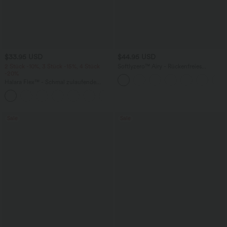
$33.95 USD
$44.95 USD
2 Stück -10%, 3 Stück -15%, 4 Stück
Softlyzero™ Airy - Rückenfreies
-20%
Sportkleid mit Seitentaschen und
InstantCool - Easy Peezy Edition, E-G
Halara Flex™ - Schmal zulaufende
Cups
Bürohose mit hohem Bund,
+8
Seitentaschen und Waffelstoff
Sale
Sale