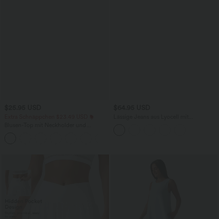
$25.95 USD
$64.95 USD
Extra Schnäppchen $23.49 USD
Lässige Jeans aus Lyocell mit
mittelhohem Bund, mehreren Taschen
Blusen-Top mit Neckholder und
und Kordelzug
Schlüssellochausschnitt, plissiert,
+3
ärmellos, abgerundeter Saum