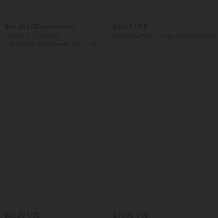
$44.95 USD
$31.95 USD
$48.95 USD
2 für 69 €, 3 für 99 €
Softlyzero™ Airy - Yoga-Bermudashorts
mit hohem Bund, mehreren Taschen
Schlaghose mit mittlerem Bund und
und InstantCool
seitlichen Reißverschlusstaschen
+12
$42.95 USD
$56.95 USD