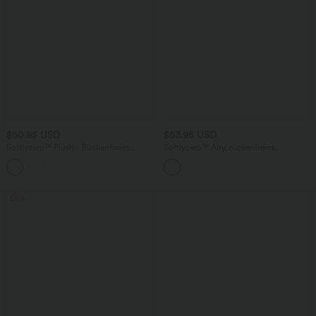
$50.95 USD
$53.95 USD
Softlyzero™ Plush - Rückenfreies
Softlyzero™ Airy, rückenfreies,
Sportkleid - Easy Peezy Edition,
ausgeschnittenes 2-in-1-Mini-
+11
Körbchengröße E-G
Aktivitätskleid mit Cool Touch-Tasche
Sale