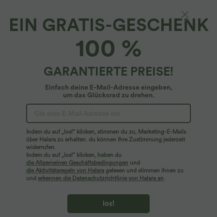
EIN GRATIS-GESCHENK
Rückenfreies, 2-teiliges Yoga-Aktiv-Minikleid
100 %
mit U-Ausschnitt, Seitentasche, Racerback
und kontrastierendem Netz
4.9
(
30
)
GARANTIERTE PREISE!
$44.95 USD
Einfach deine E-Mail-Adresse eingeben,
um das Glücksrad zu drehen.
Indem du auf „los!“ klicken, stimmen du zu, Marketing-E-Mails
über Halara zu erhalten. du können Ihre Zustimmung jederzeit
widerrufen.
Indem du auf „los!“ klicken, haben du
die Allgemeinen Geschäftsbedingungen
und
die Aktivitätsregeln von Halara
gelesen und stimmen ihnen zu
und
erkennen die Datenschutzrichtlinie von Halara an
.
los!