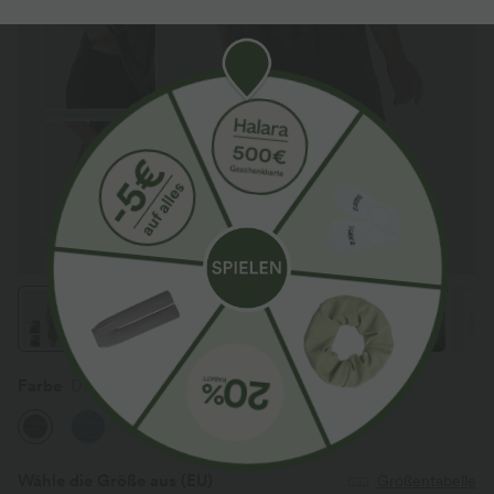
Farbe
Deep Gray Texture
Wähle die Größe aus
(EU)
Größentabelle