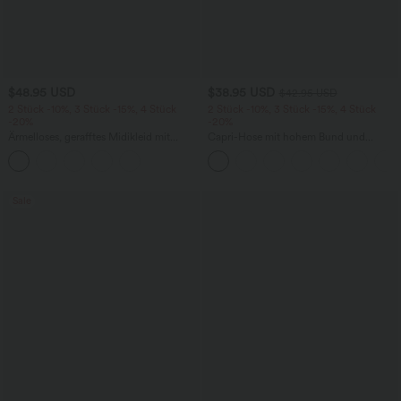
$48.95 USD
$38.95 USD
$42.95 USD
2 Stück -10%, 3 Stück -15%, 4 Stück
2 Stück -10%, 3 Stück -15%, 4 Stück
-20%
-20%
Ärmelloses, gerafftes Midikleid mit
Capri-Hose mit hohem Bund und
eckigem Ausschnitt, integriertem BH
Seitentaschen - leinenähnliches Material
und überkreuztem Rückendesign
Sale