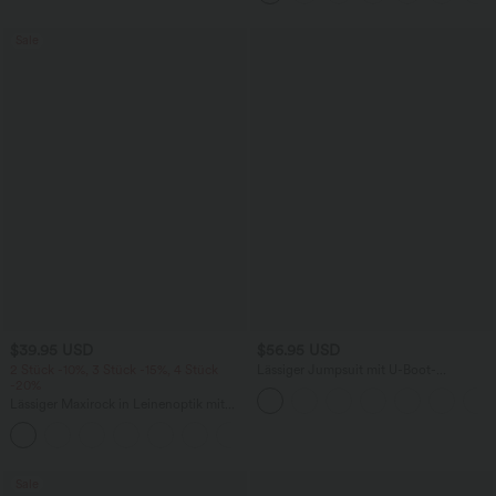
Sale
$39.95 USD
$56.95 USD
2 Stück -10%, 3 Stück -15%, 4 Stück
Lässiger Jumpsuit mit U-Boot-
-20%
Ausschnitt, Seitentaschen, kurzen
Ärmeln und Kordelzug - Easy Peezy
Lässiger Maxirock in Leinenoptik mit
Edition
hohem Bund und Kordelzug
Sale