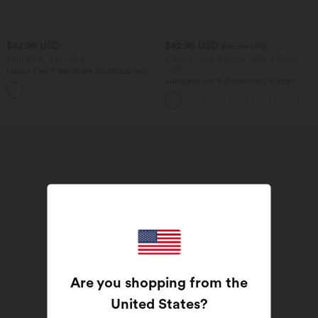
$42.95 USD
$42.95 USD
$50.95 USD
2 für 69 €, 3 für 99 €
2 Stück -10%, 3 Stück -15%, 4 Stück
-20%
Halara Flex™ dehnbare Stoffhose mit
hohem Bund, Waffelmuster,
Jumpsuit mit V-Ausschnitt, kurzen
+20
Seitentaschen und weitem Bein
Ärmeln, plissierten Seitentaschen und
weitem Bein, fließendem Waffelmuster
Are you shopping from the
United States
?