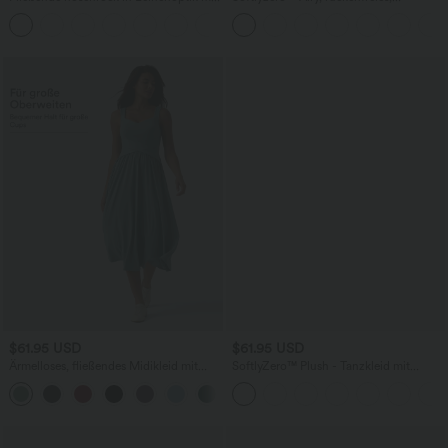
mittelhohem Bund, Seitentaschen und
gedrehtes Cool Touch Yoga-Aktivkleid
+1
weitem Bein
– Easy Peezy Edition
$61.95 USD
$61.95 USD
Ärmelloses, fließendes Midikleid mit
SoftlyZero™ Plush - Tanzkleid mit
Seitentaschen und Wickeloptik - E-G
geformten Cups, Easy-Peezy-Edition, E-
Cups
G Cups