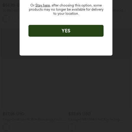
$53.95 USD
$31.95 USD
Or
Stay here
, after choosing this option, some
products may no longer be available for delivery
Softlyzero™ Plush - Rückenfreies 2-in-1
Lässige Bluse mit V-Ausschnitt und
to your location.
Yoga-Aktivkleid mit Seitentaschen,
kurzen Puffärmeln
verstellbaren Trägern und geformten
Cups - Easy Peezy
YES
$27.95 USD
$33.95 USD
Yoga-Tanktop mit Rundhalsausschnitt,
Lässiges Midikleid mit Kordelzug,
Rüschen und InstantCool
Schlitz und geschwungenem Saum
+16