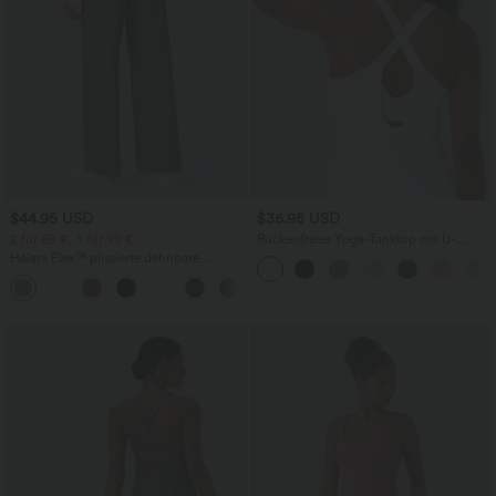
$44.95 USD
$36.95 USD
2 für 69 €, 3 für 99 €
Rückenfreies Yoga-Tanktop mit U-
Ausschnitt, überkreuzten Trägern und
Halara Flex™ plissierte dehnbare
abgerundetem Saum
Stoffhose mit hohem Bund,
+23
Seitentaschen und geradem Bein