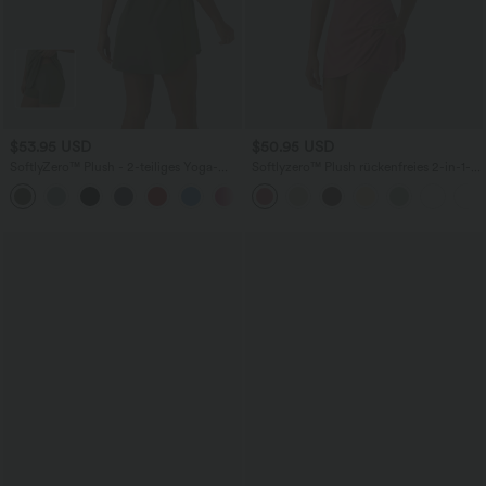
$53.95 USD
$50.95 USD
SoftlyZero™ Plush - 2-teiliges Yoga-
Softlyzero™ Plush rückenfreies 2-in-1-
Minikleid mit Seitentaschen und Cut-
Flare-Trainingskleid – Wannabe – Easy
Out-Design - A-C Cups
Peezy