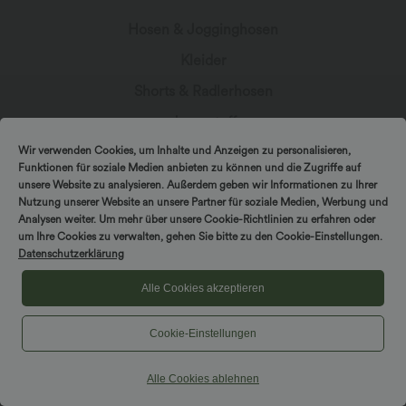
Hosen & Jogginghosen
Kleider
Shorts & Radlerhosen
Jeansstoff
Leggings
Wir verwenden Cookies, um Inhalte und Anzeigen zu personalisieren,
Funktionen für soziale Medien anbieten zu können und die Zugriffe auf
Oberteile
unsere Website zu analysieren. Außerdem geben wir Informationen zu Ihrer
Nutzung unserer Website an unsere Partner für soziale Medien, Werbung und
Röcke
Analysen weiter. Um mehr über unsere Cookie-Richtlinien zu erfahren oder
um Ihre Cookies zu verwalten, gehen Sie bitte zu den Cookie-Einstellungen.
Overalls
Datenschutzerklärung
Große Größen
Alle Cookies akzeptieren
Jacken & Blazer
Cookie-Einstellungen
Bademode
Sports-BH
Alle Cookies ablehnen