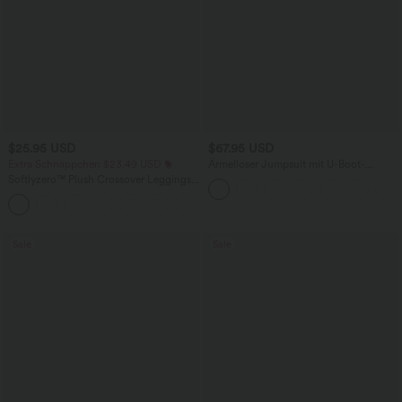
$25.95 USD
$67.95 USD
Extra Schnäppchen $23.49 USD
Ärmelloser Jumpsuit mit U-Boot-
Ausschnitt, Seitentaschen, seitlichen
Softlyzero™ Plush Crossover Leggings
Bindebändern, Streifen und InstantCool
mit Taschen
- Easy Peezy Edition
+16
Sale
Sale