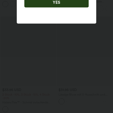
Schlitz und geschwungenem Saum
Halara Flex™ plissierte dehnbare
YES
Stoffhose mit hohem Bund,
Seitentaschen und geradem Bein
$33.95 USD
$31.95 USD
2 Stück -10%, 3 Stück -15%, 4 Stück
Lässige Bluse mit V-Ausschnitt und
-20%
kurzen Puffärmeln
Halara Flex™ - Schmal zulaufende
Bürohose mit hohem Bund,
+8
Seitentaschen und Waffelstoff