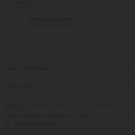
Gratis
e
Lieferung
Rückgabe
Gutscheine
Geschenk
Überraschungsgeschenk
bei Bestellung ab $223 USD
PRODUKT ID: 02706922
Passform & Features
Körperbetont
eingenähter BH
V-förmiger Rücken
Stoff & Pflege
U-Ausschnitt
Crossover
rückenfrei
überziehen
Kostenloser Standardversand bei einer Bestellung über
$77.37 USD
Yoga & Pilates
hüftlang
ärmellos
Einfache Rückgabe innerhalb von 30 Tagen
Mittlere Dehnung
Vier-Wege-Stretch
D-F Cups
Einfache Bezahlung
Tanktop