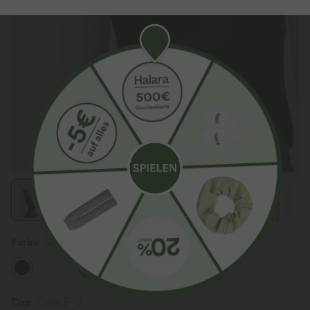
Farbe
Schwarz
Cup
Cups E-G