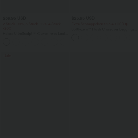
$39.95 USD
$25.95 USD
2 Stück -10%, 3 Stück -15%, 4 Stück
Extra Schnäppchen $23.49 USD
-20%
Softlyzero™ Plush Crossover Leggings
Halara UltraSculpt™ Rückenfreies Lauf-
mit Taschen
Tanktop mit U-Ausschnitt und
+11
überkreuztem, abgerundetem Saum
Sale