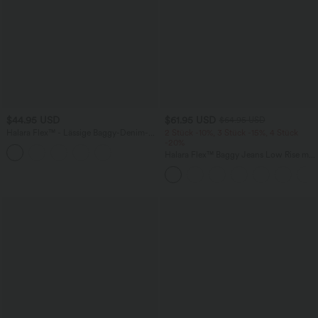
$44.95 USD
$61.95 USD
$64.95 USD
Halara Flex™ - Lässige Baggy-Denim-
2 Stück -10%, 3 Stück -15%, 4 Stück
Shorts mit hohem Crossover-Bund und
-20%
mehreren Taschen
Halara Flex™ Baggy Jeans Low Rise mit
Knopf und Reißverschluss, mehreren
Taschen, weitem Bein