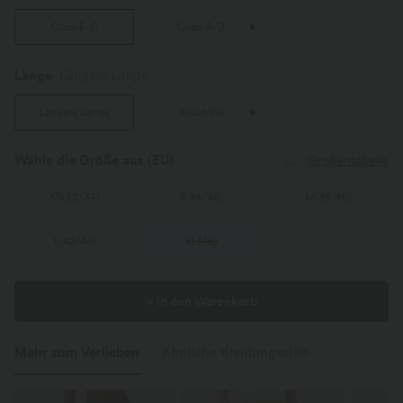
Cups E-G
Cups A-D
Länge
Längere Länge
Längere Länge
Bauchfrei
Wähle die Größe aus
(EU)
Größentabelle
XS
(
32/34
)
S
(
34/36
)
M
(
38/40
)
L
(
42/44
)
XL
(
46
)
+ In den Warenkorb
Mehr zum Verlieben
Ähnliche Kleidungsstile