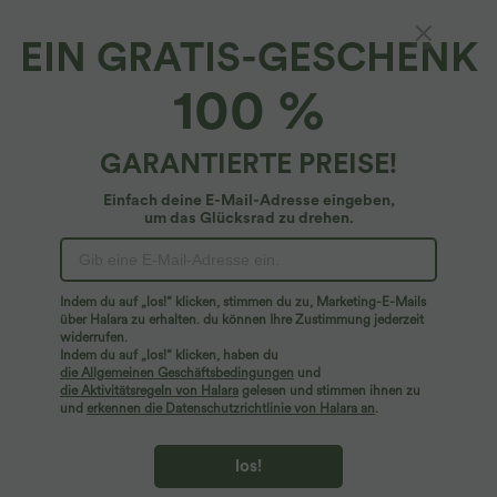
EIN GRATIS-GESCHENK
Crossover-Yoga-Tanktop mit U-Ausschnitt -
100 %
extralang, E-G Cups
4.6
(
90
)
GARANTIERTE PREISE!
$27.95 USD
Einfach deine E-Mail-Adresse eingeben,
um das Glücksrad zu drehen.
Indem du auf „los!“ klicken, stimmen du zu, Marketing-E-Mails
über Halara zu erhalten. du können Ihre Zustimmung jederzeit
widerrufen.
Indem du auf „los!“ klicken, haben du
die Allgemeinen Geschäftsbedingungen
und
die Aktivitätsregeln von Halara
gelesen und stimmen ihnen zu
und
erkennen die Datenschutzrichtlinie von Halara an
.
los!