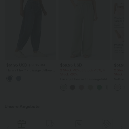
$61.95 USD
$39.95 USD
$31.95 
$67.95 USD
Halara Flex™ - Lässige Ballon-
2 Stück -10%, 3 Stück -15%, 4
2 Stück -
Joggers aus Denim mit
Stück -20%
Stück -2
mittelhohem Bund und
Lässige Hose mit Leinengefühl,
Softlyzer
mehreren Taschen
hoher Taille, Kordelzug an der
Shorts m
Seite und weitem Bein
mehreren
InstantCo
Unsere Angebote