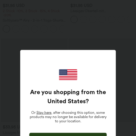
$31.95 USD
$31.95 USD
2 Stück -10%, 3 Stück -15%, 4 Stück
Lässiges Oberteil mit
-20%
Rundhalsausschnitt und
Fledermausärmeln
Softlyzero™ Airy - 2-in-1 Yoga-Shorts
mit superhohem Bund, mehreren
+23
Taschen und InstantCool - 17,78 cm
Are you shopping from the
United States
?
Or
Stay here
, after choosing this option, some
products may no longer be available for delivery
to your location.
$33.95 USD
$44.95 USD
Lässiges Midikleid mit Kordelzug,
2 für 69 €, 3 für 99 €