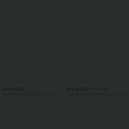
$36.95 USD
$23.95 USD
$27.95 USD
Rückenfreies Yoga-Tanktop mit U-
Yoga-Tanktop mit Rundhalsausschnitt,
Ausschnitt, überkreuzten Trägern und
Rüschen und InstantCool
abgerundetem Saum
Sale