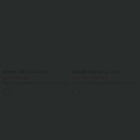
$28.95 USD
$44.95 USD
$67.95 USD
$48.95 USD
limited time sale
2 für 69 €, 3 für 99 €
Ärmelloser, geraffter Party-Jumpsuit mit
Schmal zulaufende Golfhose aus Krepp
V-Ausschnitt, Seitentaschen und
mit hohem Bund und Seitentaschen
+7
unsichtbarem Reißverschluss - pipi-
praktisch