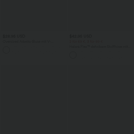
$28.95 USD
$42.95 USD
Oversized Arbeits-Bluse mit V-
2 für 69 €, 3 für 99 €
Ausschnitt und kurzen Ärmeln -
Halara Flex™ dehnbare Stoffhose mit
+1
knitterfrei
hohem Bund, Waffelmuster,
Seitentaschen und weitem Bein