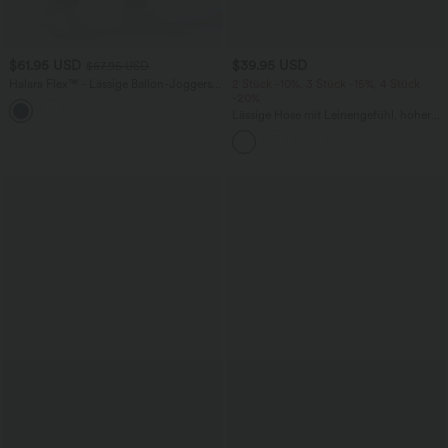
$61.95 USD
$39.95 USD
$67.95 USD
Halara Flex™ - Lässige Ballon-Joggers
2 Stück -10%, 3 Stück -15%, 4 Stück
aus Denim mit mittelhohem Bund und
-20%
mehreren Taschen
Lässige Hose mit Leinengefühl, hoher
Taille, Kordelzug an der Seite und
weitem Bein