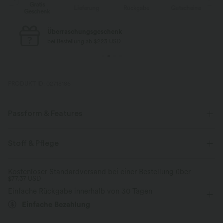
Gratis
e
Lieferung
Rückgabe
Gutscheine
Geschenk
Überraschungsgeschenk
bei Bestellung ab $223 USD
PRODUKT ID: 02718186
Passform & Features
Körperbetont
eingenähter BH
tiefer Rückenausschnitt
Stoff & Pflege
High-Low-Saum
quadratischer Ausschnitt
Crossover
Kostenloser Standardversand bei einer Bestellung über
$77.37 USD
Cut-Outs
überziehen
Tanzen
taillenlang
Einfache Rückgabe innerhalb von 30 Tagen
ärmellos
Mittlere Dehnung
Vier-Wege-Stretch
Einfache Bezahlung
Tanktop