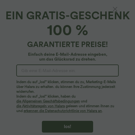
EIN GRATIS-GESCHENK
Crossover-Tanz-Tanktop mit U-Ausschnitt - E-
100 %
G Cups
4.6
(
115
)
GARANTIERTE PREISE!
$31.95 USD
Einfach deine E-Mail-Adresse eingeben,
um das Glücksrad zu drehen.
Indem du auf „los!“ klicken, stimmen du zu, Marketing-E-Mails
über Halara zu erhalten. du können Ihre Zustimmung jederzeit
widerrufen.
Indem du auf „los!“ klicken, haben du
die Allgemeinen Geschäftsbedingungen
und
die Aktivitätsregeln von Halara
gelesen und stimmen ihnen zu
und
erkennen die Datenschutzrichtlinie von Halara an
.
los!