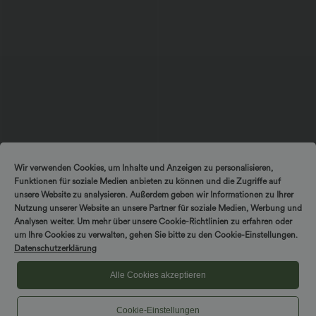
$61.95 USD
$39.95 USD
$67.95 USD
Wir verwenden Cookies, um Inhalte und Anzeigen zu personalisieren,
Halara Flex™ - Lässige Ballon-Joggers
2 Stück -10%, 3 Stück -15%, 4 Stück
Funktionen für soziale Medien anbieten zu können und die Zugriffe auf
aus Denim mit mittelhohem Bund und
-20%
mehreren Taschen
Lässige Hose mit Leinengefühl, hoher
unsere Website zu analysieren. Außerdem geben wir Informationen zu Ihrer
Taille, Kordelzug an der Seite und
Nutzung unserer Website an unsere Partner für soziale Medien, Werbung und
weitem Bein
Analysen weiter. Um mehr über unsere Cookie-Richtlinien zu erfahren oder
um Ihre Cookies zu verwalten, gehen Sie bitte zu den Cookie-Einstellungen.
Sale
Datenschutzerklärung
Alle Cookies akzeptieren
Cookie-Einstellungen