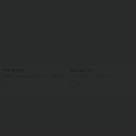
$31.95 USD
$25.95 USD
Yoga-Cami-Top mit U-Ausschnitt und
Rückenfreies Crossover-Tanz-Tanktop
überkreuzten Trägern
mit U-Ausschnitt - A-D Cups
+5
Sale