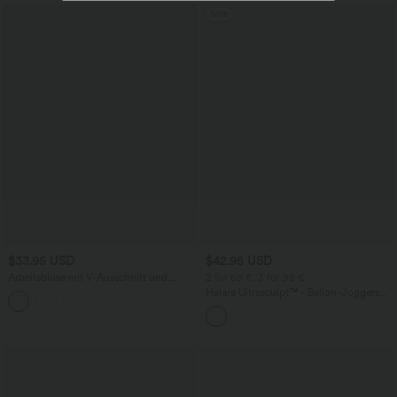
Sale
$33.95 USD
$42.95 USD
Arbeitsbluse mit V-Ausschnitt und
2 für 69 €, 3 für 99 €
langen Ärmeln - Selbstglättend
Halara Ultrasculpt™ - Ballon-Joggers
mit hohem Bund, Seitentaschen und
Bauchkontrolle