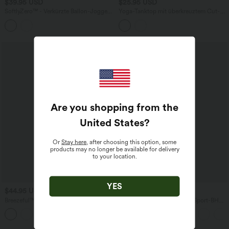
$39.95 USD
$25.95 USD
SoftlyZero™ - Verkürzte Ballon-Joggers
Yoga-Tanktop mit überkreuztem Cut-
mit hohem Bund, Seitentaschen und
Out-Rückendesign
Bauchkontrolle
Are you shopping from the
United States
?
Or
Stay here
, after choosing this option, some
products may no longer be available for delivery
to your location.
YES
$44.95 USD
$31.95 USD
Breezeful™ - Plissierter 2-in-1 Minirock
Halara UltraSculpt™ - Lauf-Sport-BH
mit hohem Bund, integrierten Leggings,
mit V-Ausschnitt, leichtem Support und
Bundtasche und kontrastierendem
Racerback - E-G-Cups
Netzgewebe - schnelltrocknend