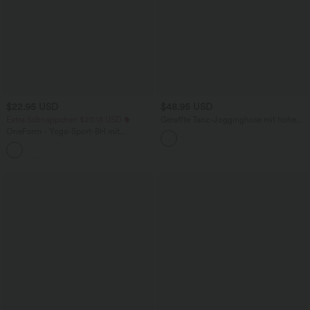
$22.95 USD
$48.95 USD
Extra Schnäppchen $20.13 USD
Geraffte Tanz-Jogginghose mit hohem
Bund, Seitentaschen, Kordelzug und
OneForm - Yoga-Sport-BH mit
konischem Schnitt - schnelltrocknend -
niedrigem Support und nahtlosem Flow
UPF40+