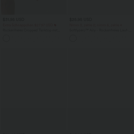
$31.95 USD
$25.95 USD
Extra Schnäppchen $27.97 USD
Nimm 3, zahle 2; nimm 6, zahle 4
Rückenfreies Cropped Tanktop mit
Softlyzero™ Airy - Rückenfreies Lauf-
Crisscross-Rücken
Tanktop mit quadratischem Ausschnitt,
+6
überkreuzten Trägern und InstantCool -
extralang, UPF50+