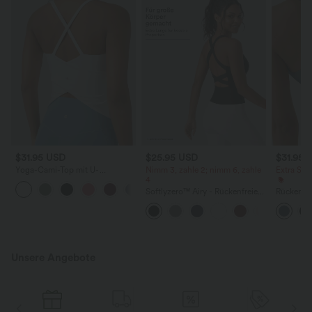
$31.95 USD
$25.95 USD
$31.95 
Yoga-Cami-Top mit U-
Nimm 3, zahle 2; nimm 6, zahle
Extra Sc
Ausschnitt und überkreuzten
4
+5
Trägern
Softlyzero™ Airy - Rückenfreies
Rückenfr
Lauf-Tanktop mit quadratischem
mit Criss
Ausschnitt, überkreuzten
Trägern und InstantCool -
extralang, UPF50+
Unsere Angebote