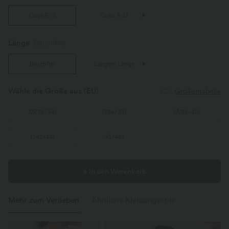
Cups E-G
Cups A-D
Länge
Bauchfrei
Bauchfrei
Längere Länge
Wähle die Größe aus
(EU)
Größentabelle
XS
(
32/34
)
S
(
34/36
)
M
(
38/40
)
L
(
42/44
)
XL
(
46
)
+ In den Warenkorb
Mehr zum Verlieben
Ähnliche Kleidungsstile