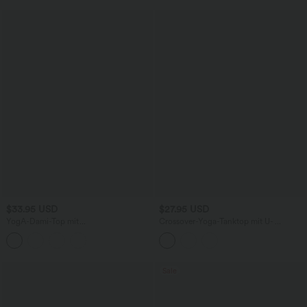
$33.95 USD
$27.95 USD
YogA-Dami-Top mit
Crossover-Yoga-Tanktop mit U-
Rundhalsausschnitt, überkreuztem
Ausschnitt - extralang, E-G Cups
Rückenausschnitt, integriertem BH und
Crossover-Saum - E-G Cups
Sale