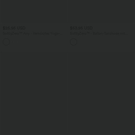
$25.95 USD
$53.95 USD
SoftlyZero™ Airy - Verkürztes Yoga-
SoftlyZero™ - Ballon-Tanzhose mit
Tanktop mit quadratischem Ausschnitt
hohem Bund, Seitentaschen und
und InstantCool - E-G Cups
Kordelzug - UPF50+