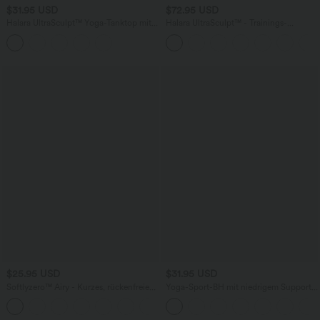
$31.95 USD
$72.95 USD
Halara UltraSculpt™ Yoga-Tanktop mit
Halara UltraSculpt™ - Trainings-
U-Ausschnitt
Jumpsuit mit V-Ausschnitt,
Seitentaschen und Bauchkontrolle - Po-
Lifting
$25.95 USD
$31.95 USD
Softlyzero™ Airy - Kurzes, rückenfreies
Yoga-Sport-BH mit niedrigem Support,
Yoga-Tanktop mit quadratischem
U-Ausschnitt, Cut-Out-Design und
+12
Ausschnitt, überkreuzten Trägern und
Streifen - A-C Cups
Cool Touch - A-C Cups, UPF50+