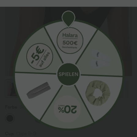
Farbe
Schwarz
Cup
Cups E-G