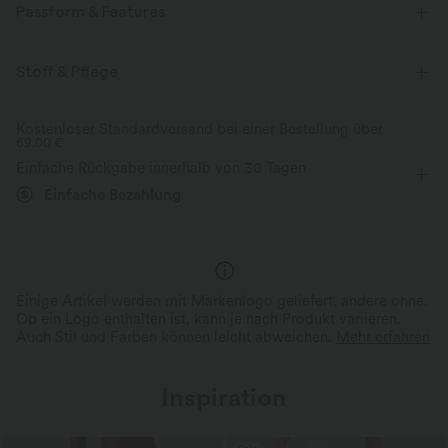
Passform & Features
Für: Freizeitaktivitäten
Schmale Passform
Stoff & Pflege
Herz-Ausschnitt
langärmlig
Vier-Wege-Stretch
Kostenloser Standardversand bei einer Bestellung über
69,00 €
Einfache Rückgabe innerhalb von 30 Tagen
Einfache Bezahlung
Einige Artikel werden mit Markenlogo geliefert, andere ohne.
Ob ein Logo enthalten ist, kann je nach Produkt variieren.
Auch Stil und Farben können leicht abweichen.
Mehr erfahren
Inspiration