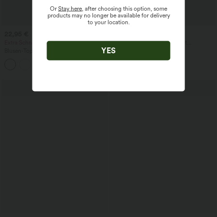
Or
Stay here
, after choosing this option, some
products may no longer be available for delivery
to your location.
22,95 €
57,95 €
Extra Schnäppchen 20,95 €
Lässige Jeans aus Lyocell mit
YES
mittelhohem Bund, mehreren Taschen
Blusen-Top mit Neckholder und
und Kordelzug
Schlüssellochausschnitt, plissiert,
+3
ärmellos, abgerundeter Saum