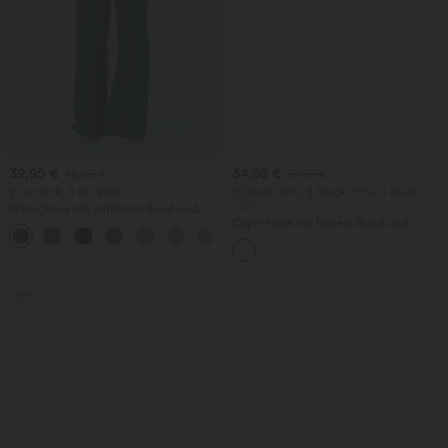
39,95 €
34,95 €
42,95 €
37,95 €
2 für 69 €, 3 für 99 €
2 Stück -10%, 3 Stück -15%, 4 Stück
-20%
Schlaghose mit mittlerem Bund und
seitlichen Reißverschlusstaschen
Capri-Hose mit hohem Bund und
+12
Seitentaschen - leinenähnliches Material
Sale