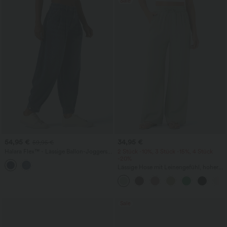
Sale
54,95 €
34,95 €
59,95 €
Halara Flex™ - Lässige Ballon-Joggers
2 Stück -10%, 3 Stück -15%, 4 Stück
aus Denim mit mittelhohem Bund und
-20%
mehreren Taschen
Lässige Hose mit Leinengefühl, hoher
Taille, Kordelzug an der Seite und
weitem Bein
Sale