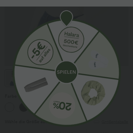
Farbe
Weiß
Wähle die Größe aus
(EU)
Größentabelle