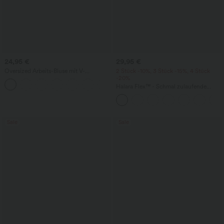
24,95 €
29,95 €
Oversized Arbeits-Bluse mit V-
2 Stück -10%, 3 Stück -15%, 4 Stück
Ausschnitt und kurzen Ärmeln -
-20%
+1
knitterfrei
Halara Flex™ - Schmal zulaufende
Bürohose mit hohem Bund,
Seitentaschen und Waffelstoff
Sale
Sale