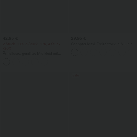
42,95 €
29,95 €
2 Stück -10%, 3 Stück -15%, 4 Stück
Gerippter Maxi-Freizeitrock in A-Linie
-20%
mit hohem Bund und Schlitzsaum
Ärmelloses, gerafftes Midikleid mit
eckigem Ausschnitt, integriertem BH
und überkreuztem Rückendesign
Sale