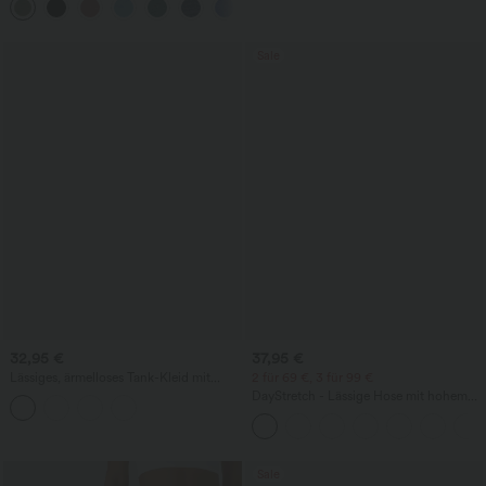
+8
Sale
32,95 €
37,95 €
Lässiges, ärmelloses Tank-Kleid mit
2 für 69 €, 3 für 99 €
Rundhalsausschnitt und Seitentaschen
DayStretch - Lässige Hose mit hohem
Bund, Seitentaschen und Barrel-Leg
Sale