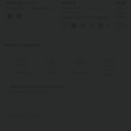
54,95 €
34,95 €
27,95 €
59,95 €
Halara Flex™ - Lässige Ballon-
2 Stück -10%, 3 Stück -15%, 4
2 Stück -
Joggers aus Denim mit
Stück -20%
Stück -2
mittelhohem Bund und
Lässige Hose mit Leinengefühl,
Softlyzer
mehreren Taschen
hoher Taille, Kordelzug an der
Shorts m
Seite und weitem Bein
mehreren
InstantCo
Unsere Angebote
Gratis
Lieferung
Rückgabe
Gutscheine
k
Geschenk
Kostenloser Standard-Versand
bei Bestellung ab 69,00 €
PRODUKT ID: 02877095