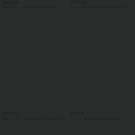
39,95 €
47,95 €
Figurbetontes Midi-Freizeitkleid mit
Arbeits-Hose mit mittelhohem Bund,
Schlitz, rückenfreiem Korsett mit
Seitentaschen und Barrel-Leg
+6
quadratischem Ausschnitt und Rüschen
59,95 €
57,95 €
Breezeful™ - Ärmelloser Jumpsuit mit
Lässige Jeans mit hohem Bund
Seitentaschen - schnelltrocknend, Easy
mehreren Taschen und weitem Bein
Peezy Edition