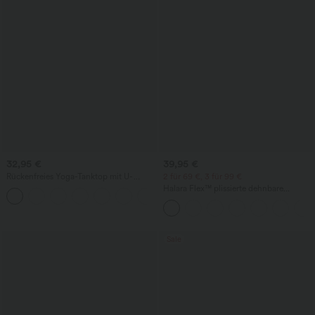
32,95 €
39,95 €
Rückenfreies Yoga-Tanktop mit U-
2 für 69 €, 3 für 99 €
Ausschnitt, überkreuzten Trägern und
Halara Flex™ plissierte dehnbare
abgerundetem Saum
Stoffhose mit hohem Bund,
Seitentaschen und geradem Bein
Sale