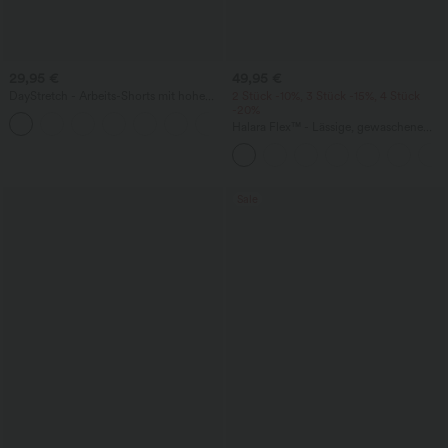
29,95 €
49,95 €
DayStretch - Arbeits-Shorts mit hohem
2 Stück -10%, 3 Stück -15%, 4 Stück
Bund, Seitentaschen und weitem Bein
-20%
+11
Halara Flex™ - Lässige, gewaschene
Baggy-Jeans aus drapiertem Lyocell mit
mittelhohem Bund, mehreren Taschen
und weitem Bein
Sale