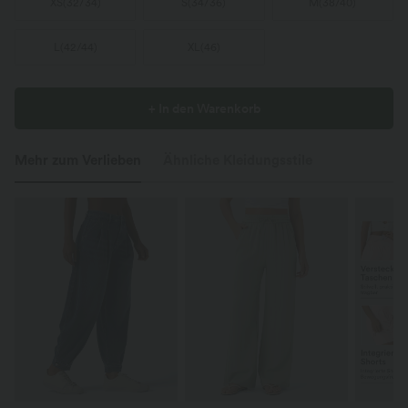
XS
(
32/34
)
S
(
34/36
)
M
(
38/40
)
L
(
42/44
)
XL
(
46
)
+ In den Warenkorb
Mehr zum Verlieben
Ähnliche Kleidungsstile