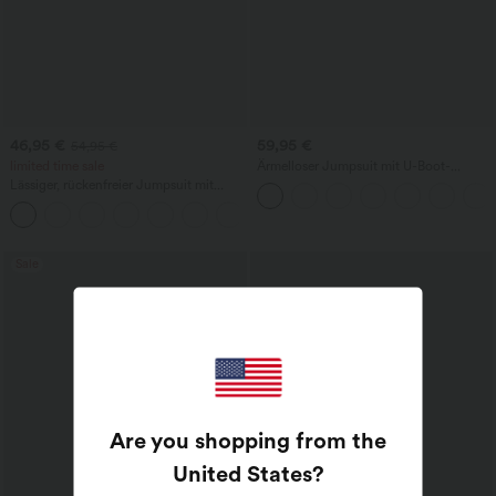
46,95 €
59,95 €
54,95 €
limited time sale
Ärmelloser Jumpsuit mit U-Boot-
Ausschnitt, Seitentaschen, seitlichen
Lässiger, rückenfreier Jumpsuit mit
Bindebändern, Streifen und InstantCool
Seitentaschen
- Easy Peezy Edition
+10
Sale
Are you shopping from the
United States
?