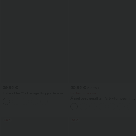
39,95 €
50,95 €
59,95 €
Halara Flex™ - Lässige Baggy-Denim-
limited time sale
Shorts mit hohem Crossover-Bund und
Ärmelloser, geraffter Party-Jumpsuit mit
mehreren Taschen
V-Ausschnitt, Seitentaschen und
unsichtbarem Reißverschluss - pipi-
praktisch
Sale
Sale