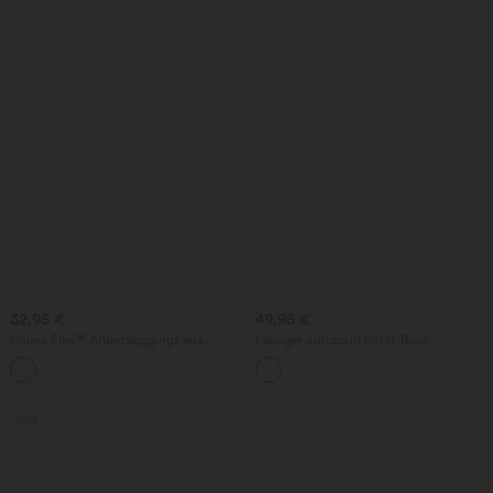
32,95 €
49,95 €
Halara Flex™ Arbeitsleggings aus
Lässiger Jumpsuit mit U-Boot-
elastischem Strick-Denim mit hohem
Ausschnitt, Seitentaschen, kurzen
+1
Bund und mehreren Taschen
Ärmeln und Kordelzug - Easy Peezy
Edition
Sale