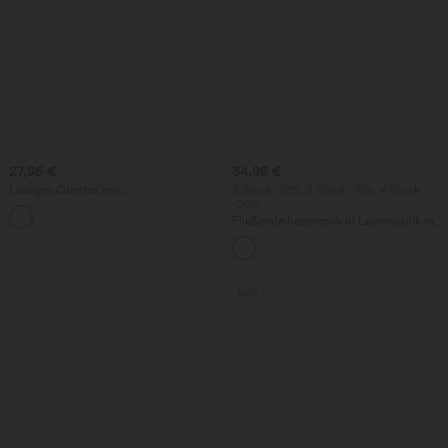
27,95 €
34,95 €
Lässiges Oberteil mit
2 Stück -10%, 3 Stück -15%, 4 Stück
Rundhalsausschnitt und
-20%
+1
Fledermausärmeln
Fließende hosenrock in Leinenoptik mit
mittelhohem Bund, Seitentaschen und
weitem Bein
Sale