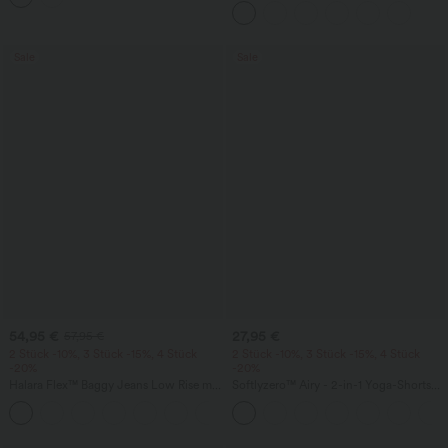
Sale
Sale
54,95 €
27,95 €
57,95 €
2 Stück -10%, 3 Stück -15%, 4 Stück
2 Stück -10%, 3 Stück -15%, 4 Stück
-20%
-20%
Halara Flex™ Baggy Jeans Low Rise mit
Softlyzero™ Airy - 2-in-1 Yoga-Shorts
Knopf und Reißverschluss, mehreren
mit superhohem Bund, mehreren
+5
Taschen, weitem Bein
Taschen und InstantCool - 17,78 cm