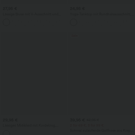
27,95 €
24,95 €
Lässige Bluse mit V-Ausschnitt und
Yoga-Tanktop mit Rundhalsausschnitt,
kurzen Puffärmeln
Rüschen und InstantCool
Sale
29,95 €
39,95 €
42,95 €
Lässiges Midikleid mit Kordelzug,
2 für 69 €, 3 für 99 €
Schlitz und geschwungenem Saum
Schmal zulaufende Golfhose aus Krepp
mit hohem Bund und Seitentaschen