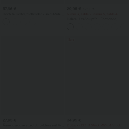
37,95 €
29,95 €
32,95 €
Hoch taillierter, fließender 2-in-1-Midi-
Nimm 3, zahle 2; nimm 6, zahle 4
Tanzrock mit Seitentasche
Halara UltraSculpt™ - Formende
Workout-Leggings mit hohem Bund,
Seitentaschen und Bauchkontrolle
Sale
27,95 €
34,95 €
Ärmellose, oversized Büro-Bluse mit V-
2 Stück -10%, 3 Stück -15%, 4 Stück