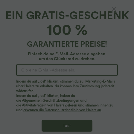
EIN GRATIS-GESCHENK
Schmaler, lässiger Pullover mit
100 %
Herzausschnitt, langen Ärmeln
34,95 €
GARANTIERTE PREISE!
Einfach deine E-Mail-Adresse eingeben,
um das Glücksrad zu drehen.
Indem du auf „los!“ klicken, stimmen du zu, Marketing-E-Mails
über Halara zu erhalten. du können Ihre Zustimmung jederzeit
widerrufen.
Indem du auf „los!“ klicken, haben du
die Allgemeinen Geschäftsbedingungen
und
die Aktivitätsregeln von Halara
gelesen und stimmen ihnen zu
und
erkennen die Datenschutzrichtlinie von Halara an
.
los!