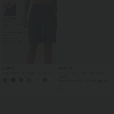
27,95 €
34,95 €
Softlyzero™ Airy - Yoga-Bermudashorts
2 Stück -10%, 3 Stück -15%, 4 Stück
mit hohem Bund, mehreren Taschen
-20%
+16
und InstantCool
Lässiger Maxirock in Leinenoptik mit
hohem Bund und Kordelzug
Sale
Sale