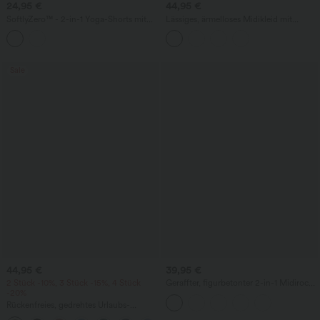
24,95 €
44,95 €
SoftlyZero™ - 2-in-1 Yoga-Shorts mit
Lässiges, ärmelloses Midikleid mit
hohem Crossover-Bund, mehreren
Rundhalsausschnitt, integriertem BH
Taschen und Ösen - schnelltrocknend,
und Rüschensaum
7,6 cm
Sale
44,95 €
39,95 €
2 Stück -10%, 3 Stück -15%, 4 Stück
Geraffter, figurbetonter 2-in-1 Midirock
-20%
aus Kunstleder mit hohem Bund und
abgerundetem Saum
Rückenfreies, gedrehtes Urlaubs-
Maxikleid mit Seitentaschen und Schlitz