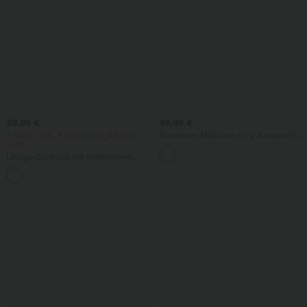
39,95 €
49,95 €
2 Stück -10%, 3 Stück -15%, 4 Stück
Ärmelloses Midikleid mit V-Ausschnitt,
-20%
Seitentaschen und Reißverschluss
Lässige Cordhose mit mittelhohem
Bund, Reißverschluss und Seitentaschen
+7