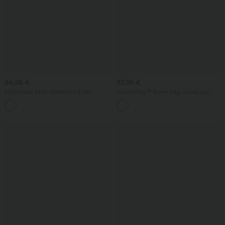
64,95 €
57,95 €
Fließendes Midi-Arbeitskleid mit
Halara Flex™ Barrel-Leg-Jeans aus
Seitentaschen, Fledermausärmeln und
elastischem Strick-Denim mit niedrigem
Bauchkontrolle
Bund, Knopf, Reißverschluss und
mehreren Taschen