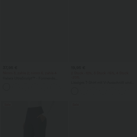
37,95 €
19,95 €
Nimm 3, zahle 2; nimm 6, zahle 4
2 Stück -10%, 3 Stück -15%, 4 Stück
-20%
Halara UltraSculpt™ - Formende
Workout-Leggings mit hohem Bund,
Lässiges T-Shirt mit V-Ausschnitt und
+13
Seitentaschen, Booty-Scrunch und
kurzen Ärmeln
Bauchkontrolle
Sale
Sale