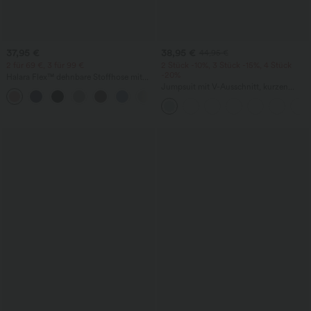
37,95 €
38,95 €
44,95 €
2 für 69 €, 3 für 99 €
2 Stück -10%, 3 Stück -15%, 4 Stück
-20%
Halara Flex™ dehnbare Stoffhose mit
hohem Bund, Waffelmuster,
Jumpsuit mit V-Ausschnitt, kurzen
+20
Seitentaschen und weitem Bein
Ärmeln, plissierten Seitentaschen und
weitem Bein, fließendem Waffelmuster