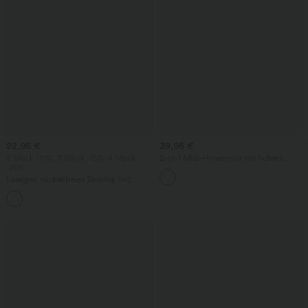
22,95 €
39,95 €
2 Stück -10%, 3 Stück -15%, 4 Stück
2-in-1 Midi-Hosenrock mit hohem
-20%
Bund, Seitentaschen, Kordelzug und
kontrastierendem Netz
Lässiges, rückenfreies Tanktop mit
verstellbaren Trägern, gedrehtem
Rückendesign und Schnalle