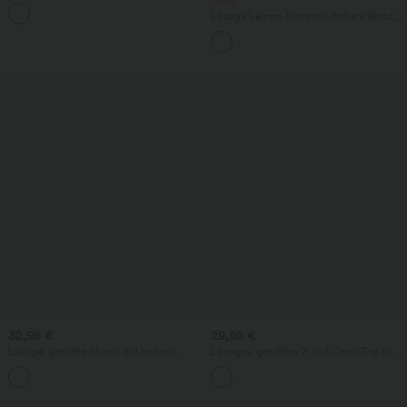
Ausschnitt - knitterfrei
-20%
Lässige Leinen-Hose mit hohem Bund,
Kordelzug, weitem Bein und Taschen
32,95 €
29,95 €
Lässige, geraffte Shorts mit hohem
Lässiges, gerafftes 2-in-1 Cami-Top mit
Bund, mehreren Taschen und Poka-Dots
verstellbaren Trägern und integriertem
- 7,6 cm
BH