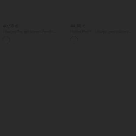
40,95 €
44,95 €
Lässiges Top mit kurzen Ärmeln,
Halara Flex™ - Lässige, gewaschene
integriertem BH, One-Shoulder-Design,
Bermuda-Shorts aus elastischem Strick-
Polka-Dots und abgerundetem Saum
Denim mit hohem Bund, mehreren
Taschen und Rollsaum