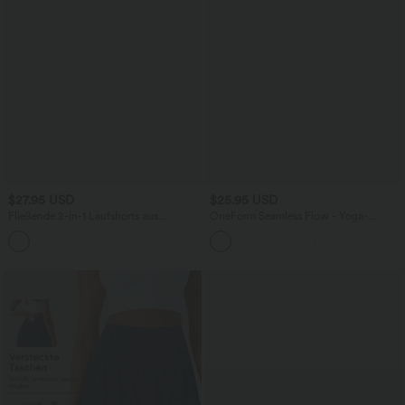
$27.95 USD
$25.95 USD
Fließende 2-in-1 Laufshorts aus
OneForm Seamless Flow - Yoga-
kontrastierendem Netzstoff mit
Tanktop mit integriertem BH und Cut-
+2
mittelhohem Bund und Kordelzug - 3''
Out-Design