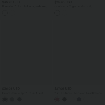
$36.95 USD
$25.95 USD
Breezeful™ Hoch taillierte, mehrere
OneForm - Yoga-Tanktop mit
Taschen, 2-in-1, gebogener Saum,
Racerback, integriertem BH und
schnelltrocknende Laufshorts, 8,9 cm
nahtlosem Flow
$36.95 USD
$27.95 USD
Halara UltraSculpt™ - 2-in-1 Lauf-
2-in-1-Fitness-Shorts mit Gesäßtasche
Shorts mit hohem Bund, Bundtasche,
und seitlicher versteckter Tasche 7,6 cm
Bauchkontrolle, Camouflage-Muster
und abgerundetem Saum