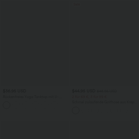
Sale
$36.95 USD
$44.95 USD
$48.95 USD
Rückenfreies Yoga-Tanktop mit U-
2 für 69 €, 3 für 99 €
Ausschnitt, überkreuzten Trägern und
Schmal zulaufende Golfhose aus Krepp
abgerundetem Saum
mit hohem Bund und Seitentaschen