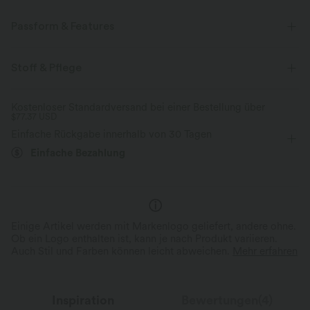
Passform & Features
flacher Bund
Seitentaschen
überziehen
Stoff & Pflege
Yoga & Pilates
7,5 cm
ultra hoher Bund
Kostenloser Standardversand bei einer Bestellung über
$77.37 USD
Mittlere Dehnung
Vier-Wege-Stretch
Einfache Rückgabe innerhalb von 30 Tagen
Einfache Bezahlung
Einige Artikel werden mit Markenlogo geliefert, andere ohne.
Ob ein Logo enthalten ist, kann je nach Produkt variieren.
Auch Stil und Farben können leicht abweichen.
Mehr erfahren
Inspiration
Bewertungen(4)