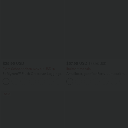
$25.95 USD
$57.95 USD
$67.95 USD
Extra Schnäppchen $23.49 USD
limited time sale
Softlyzero™ Plush Crossover Leggings
Ärmelloser, geraffter Party-Jumpsuit mit
mit Taschen
V-Ausschnitt, Seitentaschen und
+16
unsichtbarem Reißverschluss - pipi-
praktisch
Sale