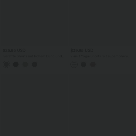
$25.95 USD
$39.95 USD
Geraffte Shorts mit hohem Bund und
2-in-1 Yoga-Shorts mit superhohem
integrierter Unterwäsche - 6,4 cm
Bund, mehreren Taschen und Streifen -
17,8 cm