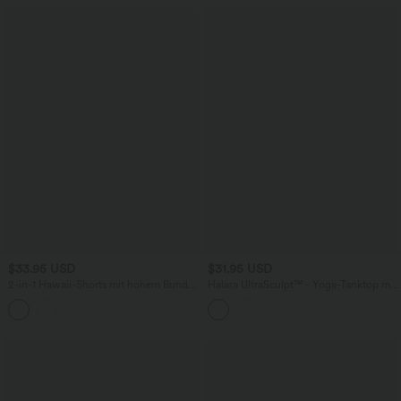
$33.95 USD
$31.95 USD
2-in-1 Hawaii-Shorts mit hohem Bund
Halara UltraSculpt™ - Yoga-Tanktop mit
und mehreren Taschen - 12,7 cm
doppelten Trägern, integriertem BH und
gedrehtem Rückenausschnitt - E-G
Cups