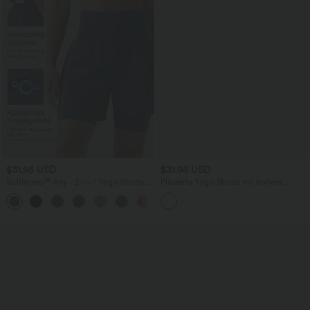
$31.95 USD
$31.95 USD
Softlyzero™ Airy - 2-in-1 Yoga-Shorts
Plissierte Yoga-Shorts mit hohem
mit superhohem Bund, Seitentasche
elastischem Bund, Seitentaschen und
+4
und InstantCool - 17,8 cm
Kordelzug - 17,8 cm