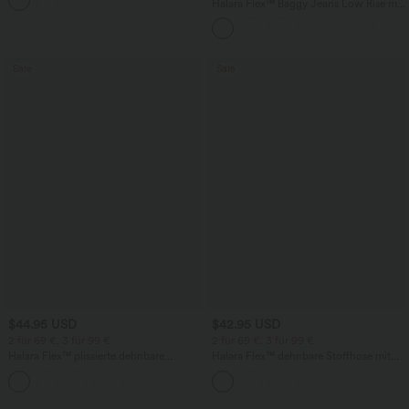
+1
Fledermausärmeln
Halara Flex™ Baggy Jeans Low Rise mit
Knopf und Reißverschluss, mehreren
Taschen, weitem Bein
Sale
Sale
$44.95 USD
$42.95 USD
2 für 69 €, 3 für 99 €
2 für 69 €, 3 für 99 €
Halara Flex™ plissierte dehnbare
Halara Flex™ dehnbare Stoffhose mit
Stoffhose mit hohem Bund,
hohem Bund, Waffelmuster,
+23
Seitentaschen und geradem Bein
Seitentaschen und weitem Bein