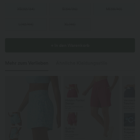
XS
(
32/34
)
S
(
34/36
)
M
(
38/40
)
L
(
42/44
)
XL
(
46
)
+ In den Warenkorb
Mehr zum Verlieben
Ähnliche Kleidungsstile