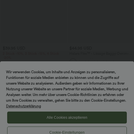
$39.95 USD
$44.95 USD
2 Stück -10%, 3 Stück -15%, 4 Stück
Halara Flex™ - Lässige Baggy-Denim-
-20%
Shorts mit hohem Crossover-Bund und
mehreren Taschen
Halara UltraSculpt™ Rückenfreies Lauf-
Tanktop mit U-Ausschnitt und
+11
überkreuztem, abgerundetem Saum
Wir verwenden Cookies, um Inhalte und Anzeigen zu personalisieren,
Funktionen für soziale Medien anbieten zu können und die Zugriffe auf
unsere Website zu analysieren. Außerdem geben wir Informationen zu Ihrer
Nutzung unserer Website an unsere Partner für soziale Medien, Werbung und
Analysen weiter. Um mehr über unsere Cookie-Richtlinien zu erfahren oder
DREH & GEWINNE!
um Ihre Cookies zu verwalten, gehen Sie bitte zu den Cookie-Einstellungen.
Datenschutzerklärung
Alle Cookies akzeptieren
Cookie-Einstellungen