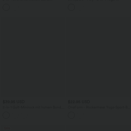
mehreren Taschen und Streifen - 12,7
Umstandsshorts mit superhohem Bund,
cm
mehreren Taschen und InstantCool -
17,8 cm
$39.95 USD
$22.95 USD
2-in-1 Golf-Minirock mit hohem Bund,
OneForm - Rückenfreier Yoga-Sport-BH
Seitentaschen, Kordelzug und
mit V-Ausschnitt, geringem Support,
abgerundetem Saum - extralang
überkreuztem Rückendesign und
nahtlosem Flow
Sale