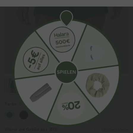
Farbe
Storm
Wähle die Größe aus
(EU)
Größentabelle