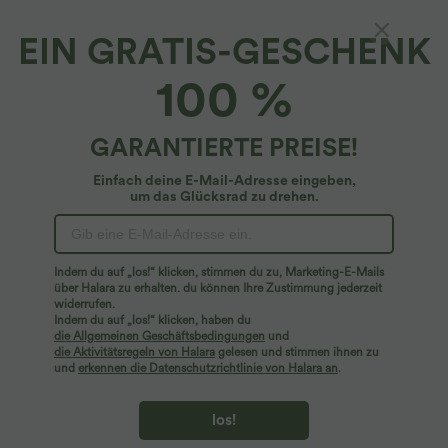
EIN GRATIS-GESCHENK
2-in-1-Yoga-Shorts mit superhoher Taill und
100 %
mehreren Taschen, 7,6cm
5
(
4
)
GARANTIERTE PREISE!
$24.95 USD
$39.95 USD
Einfach deine E-Mail-Adresse eingeben,
um das Glücksrad zu drehen.
Indem du auf „los!“ klicken, stimmen du zu, Marketing-E-Mails
über Halara zu erhalten. du können Ihre Zustimmung jederzeit
widerrufen.
Indem du auf „los!“ klicken, haben du
die Allgemeinen Geschäftsbedingungen
und
die Aktivitätsregeln von Halara
gelesen und stimmen ihnen zu
und
erkennen die Datenschutzrichtlinie von Halara an
.
los!