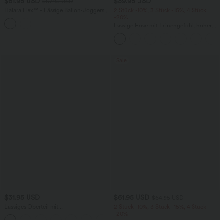
$61.95 USD
$39.95 USD
$67.95 USD
Halara Flex™ - Lässige Ballon-Joggers
2 Stück -10%, 3 Stück -15%, 4 Stück
aus Denim mit mittelhohem Bund und
-20%
mehreren Taschen
Lässige Hose mit Leinengefühl, hoher
Taille, Kordelzug an der Seite und
weitem Bein
Sale
$31.95 USD
$61.95 USD
$64.95 USD
Lässiges Oberteil mit
2 Stück -10%, 3 Stück -15%, 4 Stück
Rundhalsausschnitt und
-20%