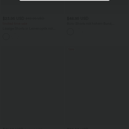
$23.95 USD
$48.95 USD
$42.95 USD
limited time sale
Büro-Shorts mit hohem Bund,
Seitentaschen, Karomuster und
Lässige Shorts in Leinenoptik mit
geradem Bein
hohem Bund, mit Taschen - 7,62 cm
Sale