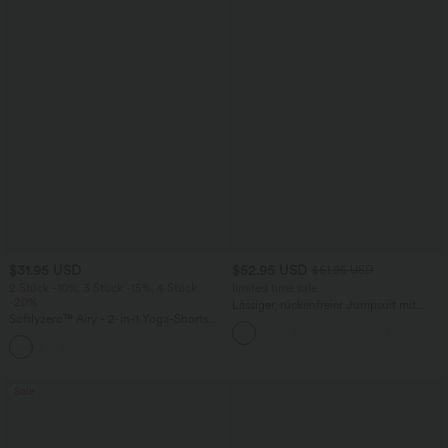
$31.95 USD
$52.95 USD
$61.95 USD
2 Stück -10%, 3 Stück -15%, 4 Stück
limited time sale
-20%
Lässiger, rückenfreier Jumpsuit mit
Softlyzero™ Airy - 2-in-1 Yoga-Shorts
Seitentaschen
mit superhohem Bund, mehreren
+23
Taschen und InstantCool - 17,78 cm
Sale