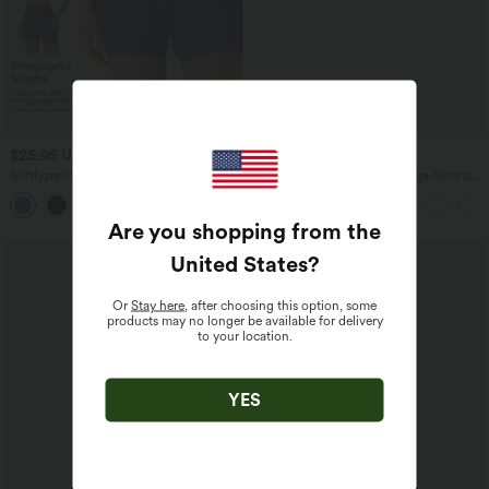
$25.95 USD
$25.95 USD
Softlyzero™ Airy 2-in-1 Cool Touch
SoftlyZero™ Airy - 2-in-1 Yoga-Shorts
Yoga-Shorts mit superhoher Taille mit
mit hohem Crossover-Bund,
+3
Taschen 12,7cm
Bundtasche und InstantCool
Are you shopping from the
United States
?
Or
Stay here
, after choosing this option, some
products may no longer be available for delivery
to your location.
YES