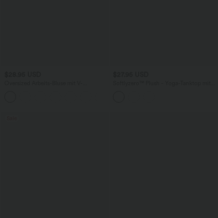
$28.95 USD
$27.95 USD
Oversized Arbeits-Bluse mit V-
Softlyzero™ Plush - Yoga-Tanktop mit
Ausschnitt und kurzen Ärmeln -
U-Ausschnitt, integriertem BH,
+1
knitterfrei
verdrehtem Rückenausschnitt und Cut-
Out-Design
Sale