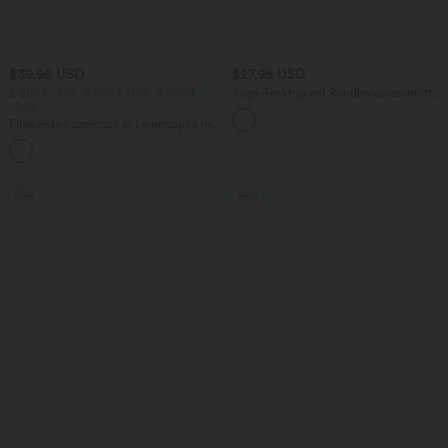
$39.95 USD
$27.95 USD
2 Stück -10%, 3 Stück -15%, 4 Stück
Yoga-Tanktop mit Rundhalsausschnitt,
-20%
Rüschen und InstantCool
Fließende hosenrock in Leinenoptik mit
mittelhohem Bund, Seitentaschen und
+1
weitem Bein
Sale
Sale