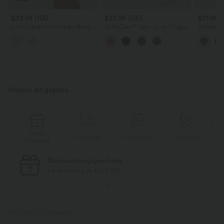
$33.95 USD
$33.95 USD
$31.95 
2-in-1 Shorts mit hohem Bund,
SoftlyZero™ Airy - 2-in-1 Yoga-
Softlyzer
mehreren Taschen und Muschel-
Shorts mit hohem Crossover-
Shorts m
Design - 12,7 cm
Bund, mehreren Taschen und
Seitentas
InstantCool - 17,8 cm
17,8 cm
Unsere Angebote
Gratis
e
Lieferung
Rückgabe
Gutscheine
Geschenk
Überraschungsgeschenk
bei Bestellung ab $223 USD
PRODUKT ID: 02846285