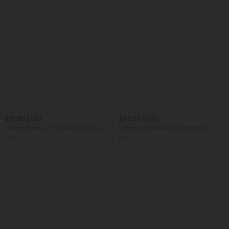
$31.95 USD
$33.95 USD
Lässige Bluse mit V-Ausschnitt und
Lässiges Midikleid mit Kordelzug,
kurzen Puffärmeln
Schlitz und geschwungenem Saum