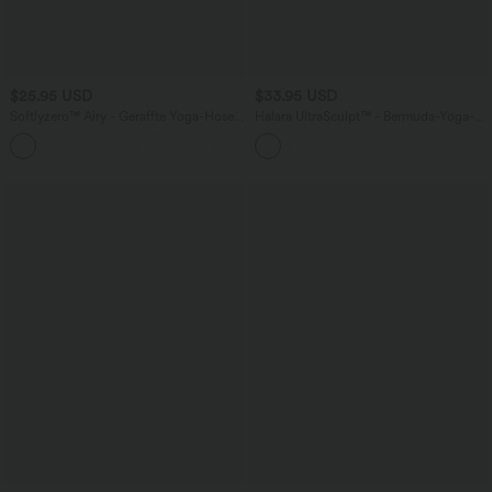
$25.95 USD
$33.95 USD
Softlyzero™ Airy - Geraffte Yoga-Hose
Halara UltraSculpt™ - Bermuda-Yoga-
mit hohem Bund, mehreren Taschen
Shorts mit hohem Bund, Seitentaschen
+11
und InstantCool - 7,6 cm
und Bauchkontrolle - 25,4 cm