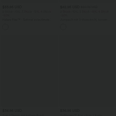
$33.95 USD
$42.95 USD
$50.95 USD
2 Stück -10%, 3 Stück -15%, 4 Stück
2 Stück -10%, 3 Stück -15%, 4 Stück
-20%
-20%
Halara Flex™ - Schmal zulaufende
Jumpsuit mit V-Ausschnitt, kurzen
Bürohose mit hohem Bund,
Ärmeln, plissierten Seitentaschen und
+8
Seitentaschen und Waffelstoff
weitem Bein, fließendem Waffelmuster
$36.95 USD
$36.95 USD
2-in-1 Shorts mit hohem Bund,
Softlyzero™ Airy - 2-in-1 Yoga-