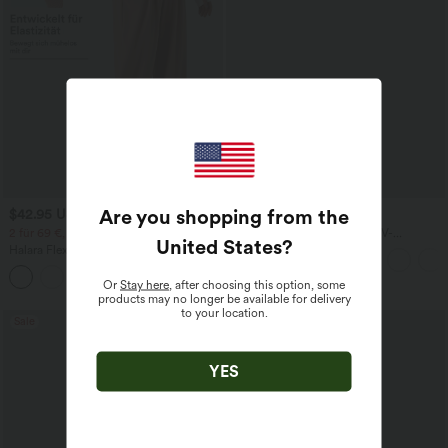
Are you shopping from the
$42.95 USD
$28.95 USD
2 für 69 €, 3 für 99 €
Oversized Arbeits-Bluse mit V-
United States
?
Ausschnitt und kurzen Ärmeln -
Halara Flex™ dehnbare Stoffhose mit
knitterfrei
hohem Bund, Waffelmuster,
+20
Seitentaschen und weitem Bein
Or
Stay here
, after choosing this option, some
products may no longer be available for delivery
to your location.
Sale
Sale
-79%
YES