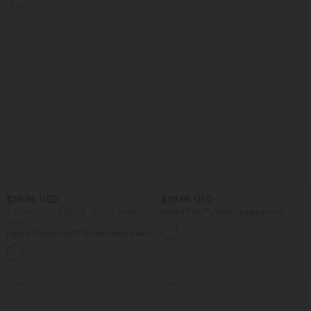
Sale
$39.95 USD
$39.95 USD
2 Stück -10%, 3 Stück -15%, 4 Stück
Halara Flex™ Jeans Jeggings aus
-20%
elastischem Strick-Denim mit hohem
Bund und Gesäßtaschen
Halara UltraSculpt™ Rückenfreies Lauf-
Tanktop mit U-Ausschnitt und
+11
überkreuztem, abgerundetem Saum
Sale
Sale