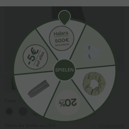
Farbe
Schwarz
Wähle die Größe aus
(EU)
Größentabelle