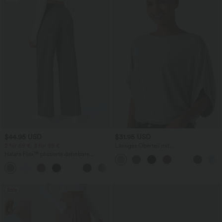
$44.95 USD
$31.95 USD
2 für 69 €, 3 für 99 €
Lässiges Oberteil mit
Rundhalsausschnitt und
Halara Flex™ plissierte dehnbare
Fledermausärmeln
Stoffhose mit hohem Bund,
+23
Seitentaschen und geradem Bein
Sale