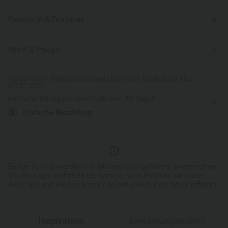
Passform & Features
Für: Freizeitaktivitäten
Stehkragen
Maxi
A-Linie
Stoff & Pflege
kurzärmlig
Mittlere Dehnung
Vier-Wege-Stretch
Kostenloser Standardversand bei einer Bestellung über
$77.37 USD
Einfache Rückgabe innerhalb von 30 Tagen
Einfache Bezahlung
Einige Artikel werden mit Markenlogo geliefert, andere ohne.
Ob ein Logo enthalten ist, kann je nach Produkt variieren.
Auch Stil und Farben können leicht abweichen.
Mehr erfahren
Inspiration
Bewertungen(808)