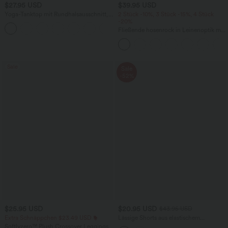
$27.95 USD
$39.95 USD
Yoga-Tanktop mit Rundhalsausschnitt,
2 Stück -10%, 3 Stück -15%, 4 Stück
Rüschen und InstantCool
-20%
+16
Fließende hosenrock in Leinenoptik mit
mittelhohem Bund, Seitentaschen und
weitem Bein
Sale
Sale
-52%
$25.95 USD
$20.95 USD
$43.95 USD
Extra Schnäppchen $23.49 USD
Lässige Shorts aus elastischem
Kunstleder mit hohem Bund und
Softlyzero™ Plush Crossover Leggings