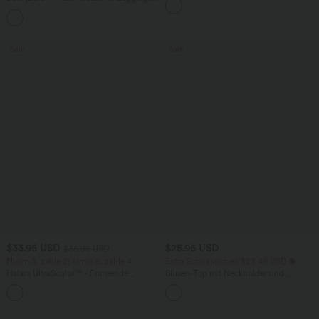
Seitentaschen
mit Taschen
+16
Sale
Sale
$33.95 USD
$25.95 USD
$36.95 USD
Nimm 3, zahle 2; nimm 6, zahle 4
Extra Schnäppchen $23.49 USD
Halara UltraSculpt™ - Formende
Blusen-Top mit Neckholder und
Workout-Leggings mit hohem Bund,
Schlüssellochausschnitt, plissiert,
+17
Seitentaschen und Bauchkontrolle
ärmellos, abgerundeter Saum