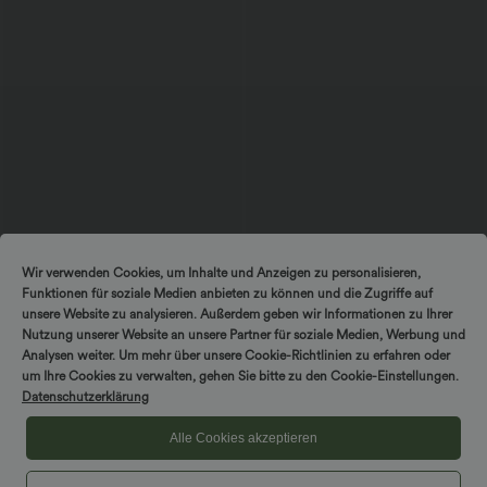
$42.95 USD
$38.95 USD
$50.95 USD
$42.95 USD
Wir verwenden Cookies, um Inhalte und Anzeigen zu personalisieren,
2 Stück -10%, 3 Stück -15%, 4 Stück
2 Stück -10%, 3 Stück -15%, 4 Stück
Funktionen für soziale Medien anbieten zu können und die Zugriffe auf
-20%
-20%
Jumpsuit mit V-Ausschnitt, kurzen
Capri-Hose mit hohem Bund und
unsere Website zu analysieren. Außerdem geben wir Informationen zu Ihrer
Ärmeln, plissierten Seitentaschen und
Seitentaschen - leinenähnliches Material
Nutzung unserer Website an unsere Partner für soziale Medien, Werbung und
+5
weitem Bein, fließendem Waffelmuster
Analysen weiter. Um mehr über unsere Cookie-Richtlinien zu erfahren oder
um Ihre Cookies zu verwalten, gehen Sie bitte zu den Cookie-Einstellungen.
Sale
Datenschutzerklärung
Alle Cookies akzeptieren