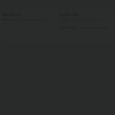
$36.95 USD
$33.95 USD
Rückenfreies Yoga-Tanktop mit U-
2 Stück -10%, 3 Stück -15%, 4 Stück
Ausschnitt, überkreuzten Trägern und
-20%
abgerundetem Saum
Halara Flex™ - Schmal zulaufende
Bürohose mit hohem Bund,
Seitentaschen und Waffelstoff
Sale