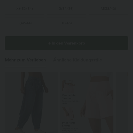
XS
(
32/34
)
S
(
34/36
)
M
(
38/40
)
L
(
42/44
)
XL
(
46
)
+ In den Warenkorb
Mehr zum Verlieben
Ähnliche Kleidungsstile