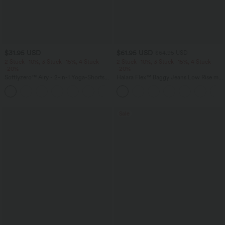
$31.95 USD
$61.95 USD
$64.95 USD
2 Stück -10%, 3 Stück -15%, 4 Stück
2 Stück -10%, 3 Stück -15%, 4 Stück
-20%
-20%
Softlyzero™ Airy - 2-in-1 Yoga-Shorts
Halara Flex™ Baggy Jeans Low Rise mit
mit superhohem Bund, mehreren
Knopf und Reißverschluss, mehreren
+23
Taschen und InstantCool - 17,78 cm
Taschen, weitem Bein
Sale