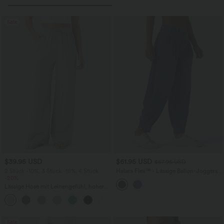
Sale
$39.95 USD
$61.95 USD
$67.95 USD
2 Stück -10%, 3 Stück -15%, 4 Stück
Halara Flex™ - Lässige Ballon-Joggers
-20%
aus Denim mit mittelhohem Bund und
mehreren Taschen
Lässige Hose mit Leinengefühl, hoher
Taille, Kordelzug an der Seite und
+15
weitem Bein
Sale