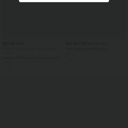
$22.95 USD
$13.95 USD
$66.95 USD
2 Stück -10%, 3 Stück -15%, 4 Stück
Trainingsjacke mit Kapuze,
-20%
Seitentaschen, langen Ärmeln und
Rüschensaum - UPF40+
Lässiges T-Shirt mit V-Ausschnitt und
kurzen Ärmeln
+9
Sale
Sale