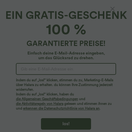
EIN GRATIS-GESCHENK
Freizeit-Flare-Maxikleid mit Stehkragen,
100 %
Seitentaschen und kurzen Ärmeln
4.6
(
808
)
GARANTIERTE PREISE!
$42.95 USD
Einfach deine E-Mail-Adresse eingeben,
um das Glücksrad zu drehen.
Indem du auf „los!“ klicken, stimmen du zu, Marketing-E-Mails
über Halara zu erhalten. du können Ihre Zustimmung jederzeit
widerrufen.
Indem du auf „los!“ klicken, haben du
die Allgemeinen Geschäftsbedingungen
und
die Aktivitätsregeln von Halara
gelesen und stimmen ihnen zu
und
erkennen die Datenschutzrichtlinie von Halara an
.
los!