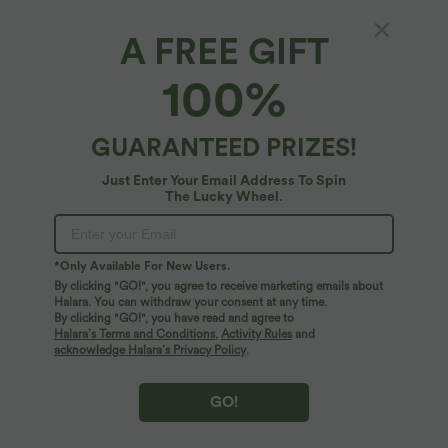
A FREE GIFT
Ärmelloses Freizeit-Maxikleid mit
100%
Seitentaschen, Stehkragen und ausgestelltem
Bein
4.3
(
29
)
GUARANTEED PRIZES!
$48.95 USD
Just Enter Your Email Address To Spin
The Lucky Wheel.
*Only Available For New Users.
By clicking "GO!", you agree to receive marketing emails about
Halara. You can withdraw your consent at any time.
By clicking "GO!", you have read and agree to
Halara’s Terms and Conditions
,
Activity Rules
and
acknowledge Halara’s Privacy Policy
.
GO!