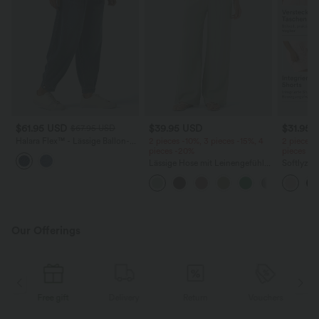
$61.95 USD
$39.95 USD
$31.95 
$67.95 USD
Halara Flex™ - Lässige Ballon-
2 pieces -10%, 3 pieces -15%, 4
2 pieces 
Joggers aus Denim mit
pieces -20%
pieces -
mittelhohem Bund und
Lässige Hose mit Leinengefühl,
Softlyzer
mehreren Taschen
hoher Taille, Kordelzug an der
Shorts m
Seite und weitem Bein
mehreren
InstantCo
Our Offerings
Free gift
Delivery
Return
Vouchers