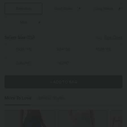
Sleeveless
Short Sleeve
Long Sleeve
Midi
Select Size
(EU)
Size Chart
XS
(
32/34
)
S
(
34/36
)
M
(
38/40
)
L
(
42/44
)
XL
(
46
)
+ ADD TO BAG
More To Love
Similar Styles