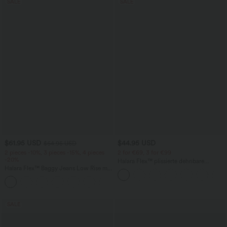
SALE
SALE
$61.95 USD
$44.95 USD
$64.95 USD
2 pieces -10%, 3 pieces -15%, 4 pieces
2 for €69, 3 for €99
-20%
Halara Flex™ plissierte dehnbare
Halara Flex™ Baggy Jeans Low Rise mit
Stoffhose mit hohem Bund,
Knopf und Reißverschluss, mehreren
Seitentaschen und geradem Bein
+5
Taschen, weitem Bein
SALE