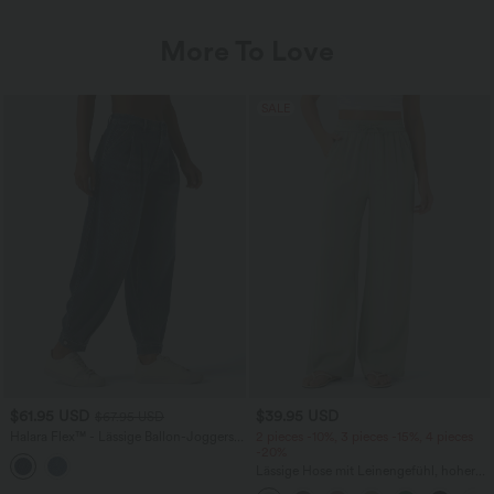
More To Love
SALE
$61.95 USD
$39.95 USD
$67.95 USD
Halara Flex™ - Lässige Ballon-Joggers
2 pieces -10%, 3 pieces -15%, 4 pieces
aus Denim mit mittelhohem Bund und
-20%
mehreren Taschen
Lässige Hose mit Leinengefühl, hoher
Taille, Kordelzug an der Seite und