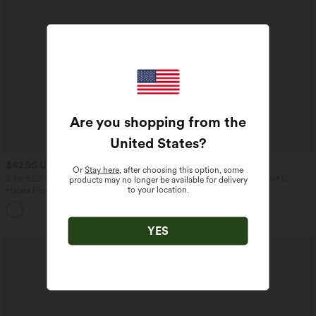
Are you shopping from the
United States
?
$42.95 USD
$36.95 USD
Or
Stay here
, after choosing this option, some
2 for €69, 3 for €99
Rückenfreies Yoga-Tanktop mit U-
products may no longer be available for delivery
Ausschnitt, überkreuzten Trägern und
to your location.
Halara Flex™ dehnbare Stoffhose mit
abgerundetem Saum
hohem Bund, Waffelmuster,
+20
Seitentaschen und weitem Bein
YES
SALE