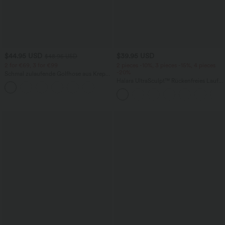
$44.95 USD
$39.95 USD
$48.95 USD
2 for €69, 3 for €99
2 pieces -10%, 3 pieces -15%, 4 pieces
-20%
Schmal zulaufende Golfhose aus Krepp
mit hohem Bund und Seitentaschen
Halara UltraSculpt™ Rückenfreies Lauf-
Tanktop mit U-Ausschnitt und
überkreuztem, abgerundetem Saum