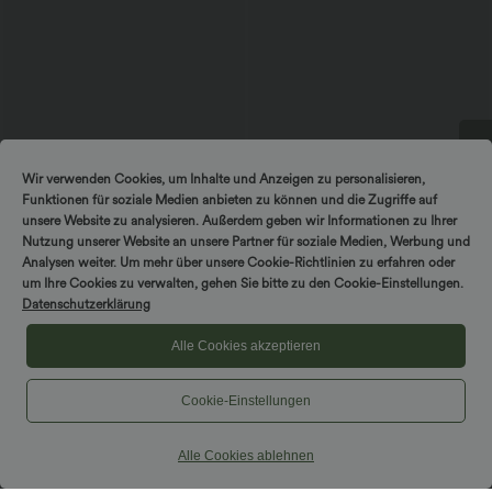
$50.95 USD
$64.95 USD
Wir verwenden Cookies, um Inhalte und Anzeigen zu personalisieren,
Lässiges, ärmelloses Midikleid mit
Lässige Jeans aus Lyocell mit
Funktionen für soziale Medien anbieten zu können und die Zugriffe auf
Rundhalsausschnitt, integriertem BH
mittelhohem Bund, mehreren Taschen
SPIN TO WIN!
und Rüschensaum
und Kordelzug
unsere Website zu analysieren. Außerdem geben wir Informationen zu Ihrer
Nutzung unserer Website an unsere Partner für soziale Medien, Werbung und
Analysen weiter. Um mehr über unsere Cookie-Richtlinien zu erfahren oder
SALE
um Ihre Cookies zu verwalten, gehen Sie bitte zu den Cookie-Einstellungen.
Datenschutzerklärung
Alle Cookies akzeptieren
Cookie-Einstellungen
Alle Cookies ablehnen