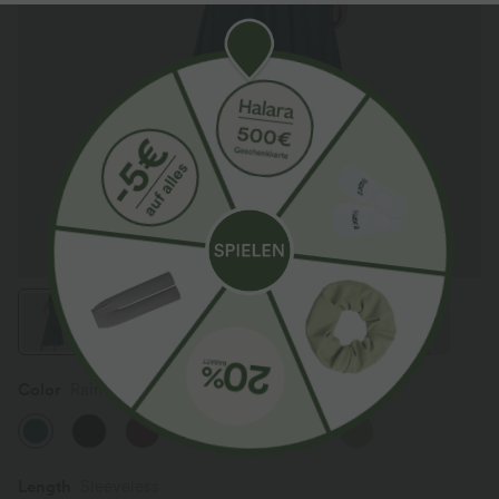
Color
Rain Forest
Length
Sleeveless