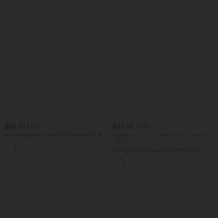
$56.95 USD
$44.95 USD
Ärmelloses Midikleid mit V-Ausschnitt,
2 pieces -10%, 3 pieces -15%, 4 pieces
Seitentaschen und Reißverschluss
-20%
Lässige Cordhose mit mittelhohem
Bund, Reißverschluss und Seitentaschen