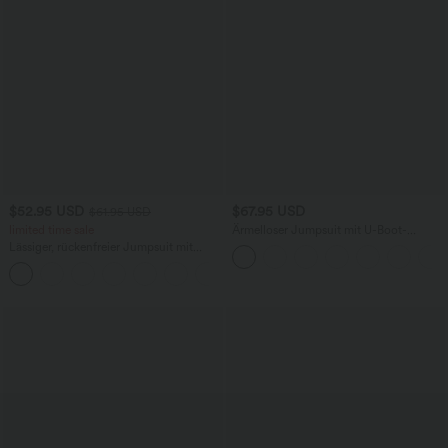
$52.95 USD
$67.95 USD
$61.95 USD
limited time sale
Ärmelloser Jumpsuit mit U-Boot-
Ausschnitt, Seitentaschen, seitlichen
Lässiger, rückenfreier Jumpsuit mit
Bindebändern, Streifen und InstantCool
Seitentaschen
- Easy Peezy Edition
+10