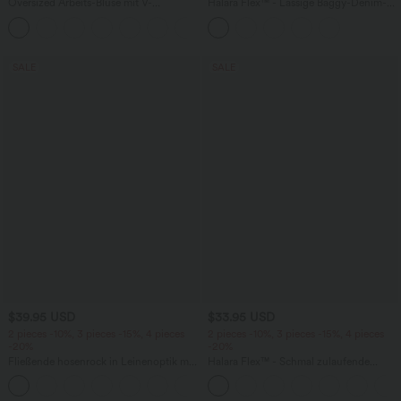
Oversized Arbeits-Bluse mit V-
Halara Flex™ - Lässige Baggy-Denim-
Ausschnitt und kurzen Ärmeln -
Shorts mit hohem Crossover-Bund und
+1
knitterfrei
mehreren Taschen
SALE
SALE
$39.95 USD
$33.95 USD
2 pieces -10%, 3 pieces -15%, 4 pieces
2 pieces -10%, 3 pieces -15%, 4 pieces
-20%
-20%
Fließende hosenrock in Leinenoptik mit
Halara Flex™ - Schmal zulaufende
mittelhohem Bund, Seitentaschen und
Bürohose mit hohem Bund,
+1
weitem Bein
Seitentaschen und Waffelstoff