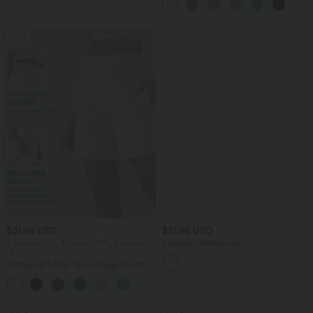
weitem Bein
SALE
$31.95 USD
$31.95 USD
2 pieces -10%, 3 pieces -15%, 4 pieces
Lässiges Oberteil mit
-20%
Rundhalsausschnitt und
Fledermausärmeln
Softlyzero™ Airy - 2-in-1 Yoga-Shorts
mit superhohem Bund, mehreren
+23
Taschen und InstantCool - 17,78 cm