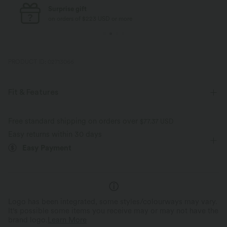
Surprise gift
on orders of $223 USD or more
PRODUCT ID: 02713066
Fit & Features
Slim Fit
Side Pockets
Stand Collar
Pleated
Free standard shipping on orders over
$77.37 USD
Easy returns within 30 days
Pull-on
Casual
Maxi
Trapeze
Sleeveless
Easy Payment
Medium Stretch
Four-Way Stretch
A-Line
Logo has been integrated, some styles/colourways may vary.
It's possible some items you receive may or may not have the
brand logo.
Learn More