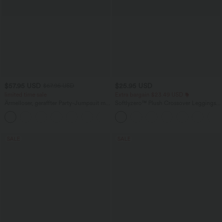
$57.95 USD
$25.95 USD
$67.95 USD
limited time sale
Extra bargain $23.49 USD
Ärmelloser, geraffter Party-Jumpsuit mit
Softlyzero™ Plush Crossover Leggings
V-Ausschnitt, Seitentaschen und
mit Taschen
+7
unsichtbarem Reißverschluss - pipi-
praktisch
SALE
SALE