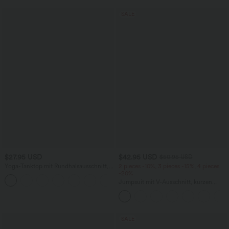
SALE
$27.95 USD
$42.95 USD
$50.95 USD
Yoga-Tanktop mit Rundhalsausschnitt,
2 pieces -10%, 3 pieces -15%, 4 pieces
Rüschen und InstantCool
-20%
+16
Jumpsuit mit V-Ausschnitt, kurzen
Ärmeln, plissierten Seitentaschen und
weitem Bein, fließendem Waffelmuster
SALE