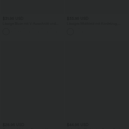
$31.95 USD
$33.95 USD
Lässige Bluse mit V-Ausschnitt und
Lässiges Midikleid mit Kordelzug,
kurzen Puffärmeln
Schlitz und geschwungenem Saum
$28.95 USD
$44.95 USD