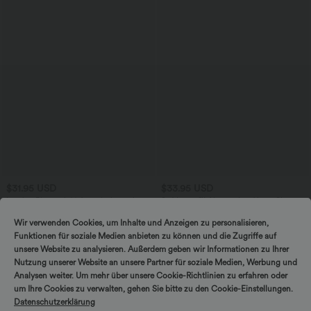
$31.95 USD
$33.95 USD
Lässige Bluse mit V-Ausschnitt und
Softlyzero™ Airy - 2-in-1 Yoga-Shorts
kurzen Puffärmeln
mit superhohem Bund, mehreren
Taschen und InstantCool - 22,9 cm
Wir verwenden Cookies, um Inhalte und Anzeigen zu personalisieren,
Funktionen für soziale Medien anbieten zu können und die Zugriffe auf
unsere Website zu analysieren. Außerdem geben wir Informationen zu Ihrer
Nutzung unserer Website an unsere Partner für soziale Medien, Werbung und
Analysen weiter. Um mehr über unsere Cookie-Richtlinien zu erfahren oder
um Ihre Cookies zu verwalten, gehen Sie bitte zu den Cookie-Einstellungen.
Datenschutzerklärung