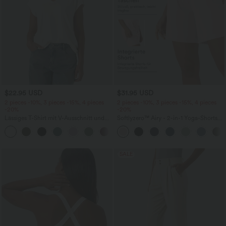
$22.95 USD
$31.95 USD
2 pieces -10%, 3 pieces -15%, 4 pieces
2 pieces -10%, 3 pieces -15%, 4 pieces
-20%
-20%
Lässiges T-Shirt mit V-Ausschnitt und
Softlyzero™ Airy - 2-in-1 Yoga-Shorts
kurzen Ärmeln
mit superhohem Bund, mehreren
+9
Taschen und InstantCool - 17,78 cm
SALE