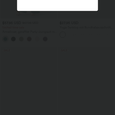
$57.95 USD
$27.95 USD
$67.95 USD
limited time sale
Yoga-Tanktop mit Rundhalsausschnitt,
Rüschen und InstantCool
Ärmelloser, geraffter Party-Jumpsuit mit
V-Ausschnitt, Seitentaschen und
+7
unsichtbarem Reißverschluss - pipi-
praktisch
SALE
SALE