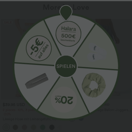
More To Love
SALE
$39.95 USD
$61.95 USD
$67.95 USD
2 pieces -10%, 3 pieces -15%, 4 pieces
Halara Flex™ - Lässige Ballon-Joggers
-20%
aus Denim mit mittelhohem Bund und
mehreren Taschen
Lässige Hose mit Leinengefühl, hoher
Taille, Kordelzug an der Seite und
+15
weitem Bein