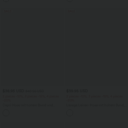
SALE
SALE
$38.95 USD
$39.95 USD
$42.95 USD
2 pieces -10%, 3 pieces -15%, 4 pieces
2 pieces -10%, 3 pieces -15%, 4 pieces
-20%
-20%
Capri-Hose mit hohem Bund und
Lässige Leinen-Hose mit hohem Bund,
Seitentaschen - leinenähnliches Material
Kordelzug, weitem Bein und Taschen
+7