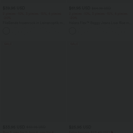
$39.95 USD
$61.95 USD
$64.95 USD
2 pieces -10%, 3 pieces -15%, 4 pieces
2 pieces -10%, 3 pieces -15%, 4 pieces
-20%
-20%
Fließende hosenrock in Leinenoptik mit
Halara Flex™ Baggy Jeans Low Rise mit
mittelhohem Bund, Seitentaschen und
Knopf und Reißverschluss, mehreren
+1
weitem Bein
Taschen, weitem Bein
SALE
SALE
$33.95 USD
$25.95 USD
$36.95 USD
Buy 3, pay for 2; buy 6, pay for 4
Extra bargain $23.49 USD