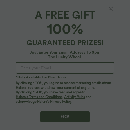
A FREE GIFT
100%
GUARANTEED PRIZES!
Just Enter Your Email Address To Spin
The Lucky Wheel.
Oops!
We can't seem to find the page you're looking for.
*Only Available For New Users.
By clicking "GO!", you agree to receive marketing emails about
Halara. You can withdraw your consent at any time.
By clicking "GO!", you have read and agree to
Shop More
Halara’s Terms and Conditions
,
Activity Rules
and
acknowledge Halara’s Privacy Policy
.
GO!