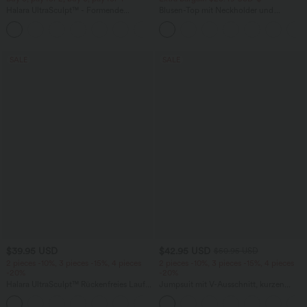
Halara UltraSculpt™ - Formende
Blusen-Top mit Neckholder und
Workout-Leggings mit hohem Bund,
Schlüssellochausschnitt, plissiert,
+17
Seitentaschen und Bauchkontrolle
ärmellos, abgerundeter Saum
SALE
SALE
$39.95 USD
$42.95 USD
$50.95 USD
2 pieces -10%, 3 pieces -15%, 4 pieces
2 pieces -10%, 3 pieces -15%, 4 pieces
-20%
-20%
Halara UltraSculpt™ Rückenfreies Lauf-
Jumpsuit mit V-Ausschnitt, kurzen
Tanktop mit U-Ausschnitt und
Ärmeln, plissierten Seitentaschen und
+11
überkreuztem, abgerundetem Saum
weitem Bein, fließendem Waffelmuster