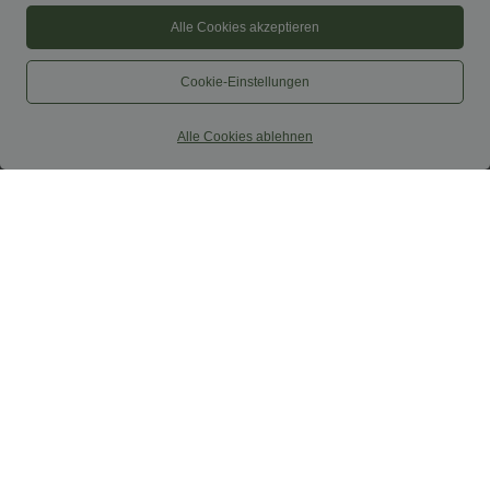
Alle Cookies akzeptieren
Cookie-Einstellungen
Alle Cookies ablehnen
$31.95 USD
$27.95 USD
Softlyzero™ Airy - Yoga-Bermudashorts
SoftlyZero™ Airy - Super hoch taillierte
mit hohem Bund, mehreren Taschen
2-in-1-Yoga-Shorts mit Gesäßtasche
+16
und InstantCool
und Seitentasche-längere Länge