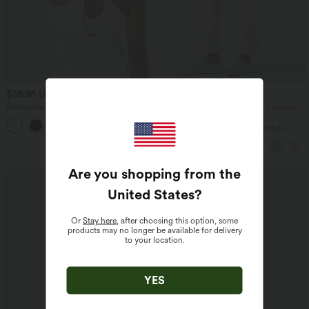
$36.95 USD
$33.95 USD
Rückenfreies Yoga-Tanktop mit U-
2 pieces -10%, 3 pieces -15%, 4 pieces
Ausschnitt, überkreuzten Trägern und
-20%
abgerundetem Saum
Halara Flex™ - Schmal zulaufende
Bürohose mit hohem Bund,
Seitentaschen und Waffelstoff
Are you shopping from the
United States
?
Or
Stay here
, after choosing this option, some
products may no longer be available for delivery
to your location.
YES