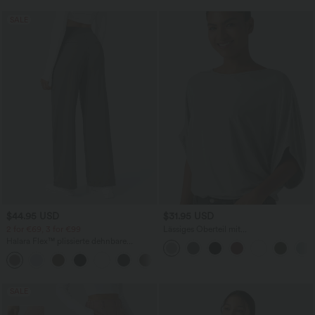
SALE
$44.95 USD
$31.95 USD
2 for €69, 3 for €99
Lässiges Oberteil mit
Rundhalsausschnitt und
Halara Flex™ plissierte dehnbare
Fledermausärmeln
Stoffhose mit hohem Bund,
+23
Seitentaschen und geradem Bein
SALE