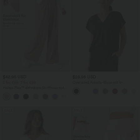
$42.95 USD
$28.95 USD
2 for €69, 3 for €99
Oversized Arbeits-Bluse mit V-
Ausschnitt und kurzen Ärmeln -
Halara Flex™ dehnbare Stoffhose mit
knitterfrei
hohem Bund, Waffelmuster,
+20
Seitentaschen und weitem Bein
SALE
SALE