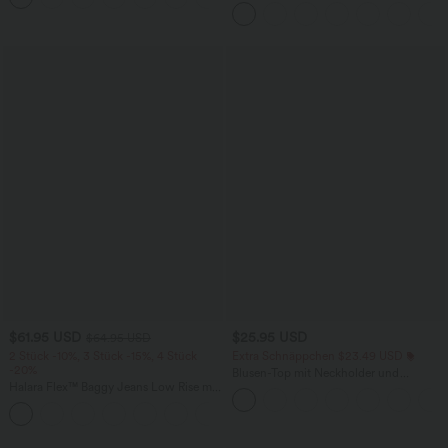
Workout-Leggings mit hohem Bund,
Seitentaschen und Bauchkontrolle
$61.95 USD
$25.95 USD
$64.95 USD
2 Stück -10%, 3 Stück -15%, 4 Stück
Extra Schnäppchen $23.49 USD
-20%
Blusen-Top mit Neckholder und
Halara Flex™ Baggy Jeans Low Rise mit
Schlüssellochausschnitt, plissiert,
Knopf und Reißverschluss, mehreren
ärmellos, abgerundeter Saum
+5
Taschen, weitem Bein