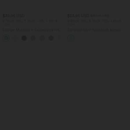
$39.95 USD
$23.95 USD
$50.95 USD
2 Stück -10%, 3 Stück -15%, 4 Stück
2 Stück -10%, 3 Stück -15%, 4 Stück
-20%
-20%
Lässiger Maxirock in Leinenoptik mit
Jumpsuit mit V-Ausschnitt, kurzen
hohem Bund und Kordelzug
Ärmeln, plissierten Seitentaschen und
weitem Bein, fließendem Waffelmuster