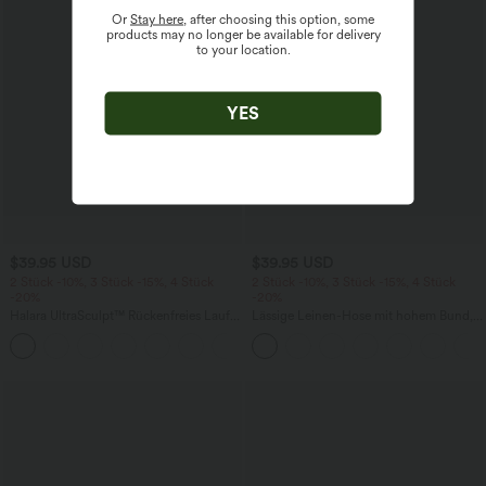
Or
Stay here
, after choosing this option, some
products may no longer be available for delivery
to your location.
YES
$39.95 USD
$39.95 USD
2 Stück -10%, 3 Stück -15%, 4 Stück
2 Stück -10%, 3 Stück -15%, 4 Stück
-20%
-20%
Halara UltraSculpt™ Rückenfreies Lauf-
Lässige Leinen-Hose mit hohem Bund,
Tanktop mit U-Ausschnitt und
Kordelzug, weitem Bein und Taschen
+11
überkreuztem, abgerundetem Saum