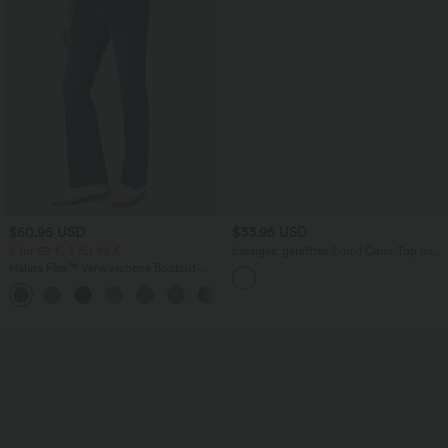
$50.95 USD
$33.95 USD
2 für 69 €, 3 für 99 €
Lässiges, gerafftes 2-in-1 Cami-Top mit
verstellbaren Trägern und integriertem
Halara Flex™ Verwaschene Bootcut-
BH
Jeans aus elastischem Strick-Denim mit
+5
hohem Bund und mehrere Taschen