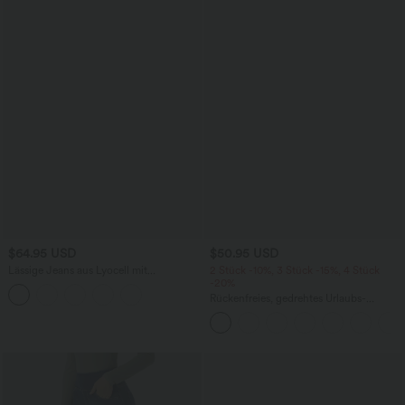
$64.95 USD
$50.95 USD
Lässige Jeans aus Lyocell mit
2 Stück -10%, 3 Stück -15%, 4 Stück
mittelhohem Bund, mehreren Taschen
-20%
und Kordelzug
Rückenfreies, gedrehtes Urlaubs-
Maxikleid mit Seitentaschen und Schlitz