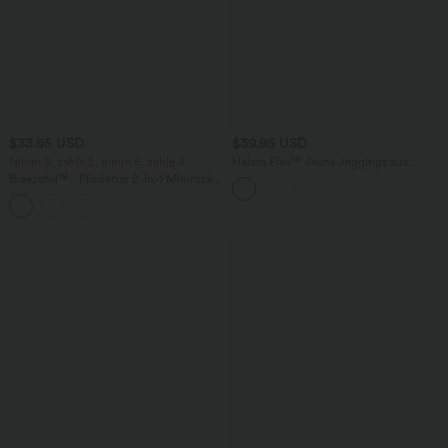
$33.95 USD
$39.95 USD
Nimm 3, zahle 2; nimm 6, zahle 4
Halara Flex™ Jeans Jeggings aus
elastischem Strick-Denim mit hohem
Breezeful™ - Plissierter 2-in-1 Minirock
Bund und Gesäßtaschen
mit hohem Bund, Taschen und
asymmetrischem Saum -
schnelltrocknend, extralang