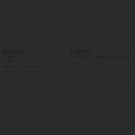
$31.95 USD
$44.95 USD
2 Stück -10%, 3 Stück -15%, 4 Stück
Halara Flex™ - Lässige Baggy-Denim-
-20%
Shorts mit hohem Crossover-Bund und
mehreren Taschen
Breezeful™ Hoch taillierter, plissierter 2-
in-1-Mini-Tanzrock mit Seiten- und
+9
Gesäßtasche, asymmetrischem Saum
und schnelltrocknendem Schnitt