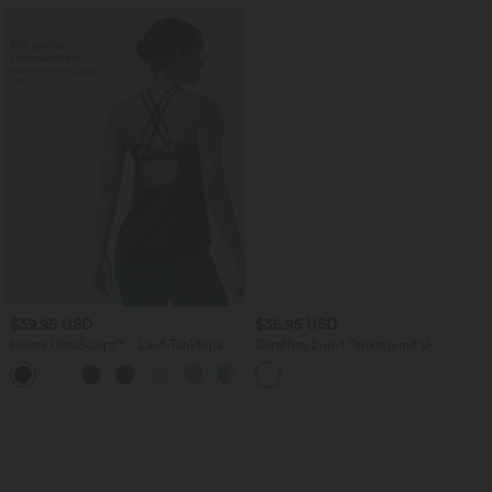
$39.95 USD
$36.95 USD
Halara UltraSculpt™ - Lauf-Tanktops
Gerafftes 2-in-1 Tanktop mit U-
mit Rundhalsausschnitt und
Ausschnitt, InstantCool und
+9
überkreuzten Trägern - DF-Cups
integriertem BH - schnelltrocknend,
UPF50+