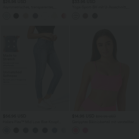
$25.95 USD
$33.95 USD
Asymmetrisches, transparentes,
Yoga-Sport-BH mit U-Ausschnitt,
Oversize Freizeittop mit geteiltem Saum
niedrigem Support, Cut-Out-Design
und Streifen - E-G-Cups
$56.95 USD
$14.95 USD
$20.95 USD
Halara Flex™ Mid Low Rise Knopf
Geripptes Bikinioberteil mit verstellbaren
Reißverschluss Mehrere Taschen
Trägern, ohne Neckholder
Dehnbarer Strick Lässige Röhrenjeans