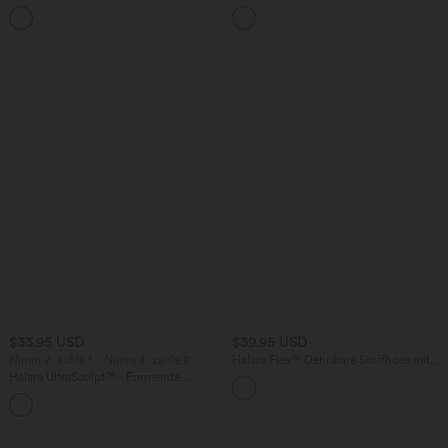
Ausschnitt - knitterfrei
Workout-Leggings mit hohem Bund,
Seitentaschen, Booty-Scrunch und
Bauchkontrolle
$33.95 USD
$39.95 USD
Nimm 2, zahle 1；Nimm 4, zahle 2
Halara Flex™ Dehnbare Stoffhose mit
hohem Bund und Seitentasche hinten
Halara UltraSculpt™ - Formende
Workout-Leggings mit hohem Bund,
+11
Seitentaschen und Bauchkontrolle - 12,7
cm