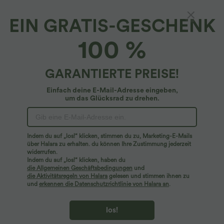
EIN GRATIS-GESCHENK
SpeedWave™*
100 %
SpeedWave™ - Wanderleggings mit hohem
Bund und Seitentaschen - schnelltrocknend
4.7
(
14
)
GARANTIERTE PREISE!
$44.95 USD
Einfach deine E-Mail-Adresse eingeben,
um das Glücksrad zu drehen.
Indem du auf „los!“ klicken, stimmen du zu, Marketing-E-Mails
über Halara zu erhalten. du können Ihre Zustimmung jederzeit
widerrufen.
Indem du auf „los!“ klicken, haben du
die Allgemeinen Geschäftsbedingungen
und
die Aktivitätsregeln von Halara
gelesen und stimmen ihnen zu
und
erkennen die Datenschutzrichtlinie von Halara an
.
los!