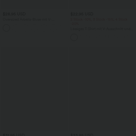
$28.95 USD
$22.95 USD
Oversized Arbeits-Bluse mit V-
2 Stück -10%, 3 Stück -15%, 4 Stück
Ausschnitt und kurzen Ärmeln -
-20%
+1
knitterfrei
Lässiges T-Shirt mit V-Ausschnitt und
kurzen Ärmeln
$31.95 USD
$33.95 USD