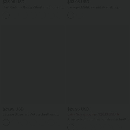
$33.95 USD
$33.95 USD
DayStretch - Baggy-Shorts mit hohem
Lässiges Midikleid mit Kordelzug,
Bund und Seitentaschen - 17,8 cm
Schlitz und geschwungenem Saum
+4
$31.95 USD
$25.95 USD
Lässige Bluse mit V-Ausschnitt und
Extra Schnäppchen $20.13 USD
kurzen Puffärmeln
Arbeits-T-Shirt mit Rundhalsausschnitt
und kurzen Fledermausärmeln