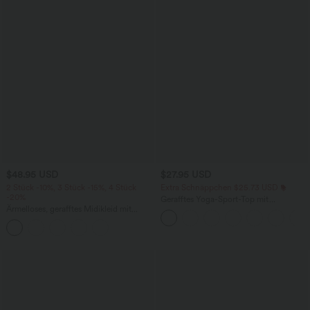
$48.95 USD
$27.95 USD
2 Stück -10%, 3 Stück -15%, 4 Stück
Extra Schnäppchen $25.73 USD
-20%
Gerafftes Yoga-Sport-Top mit
Ärmelloses, gerafftes Midikleid mit
Rundhalsausschnitt und kurzen Ärmeln
eckigem Ausschnitt, integriertem BH
- UPF50+
und überkreuztem Rückendesign