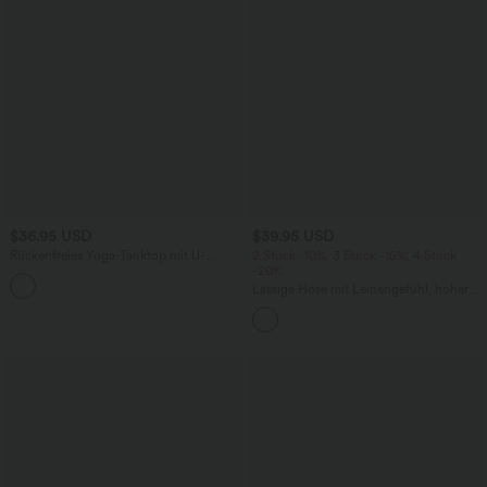
$36.95 USD
$39.95 USD
Rückenfreies Yoga-Tanktop mit U-
2 Stück -10%, 3 Stück -15%, 4 Stück
Ausschnitt, überkreuzten Trägern und
-20%
abgerundetem Saum
Lässige Hose mit Leinengefühl, hoher
Taille, Kordelzug an der Seite und
weitem Bein