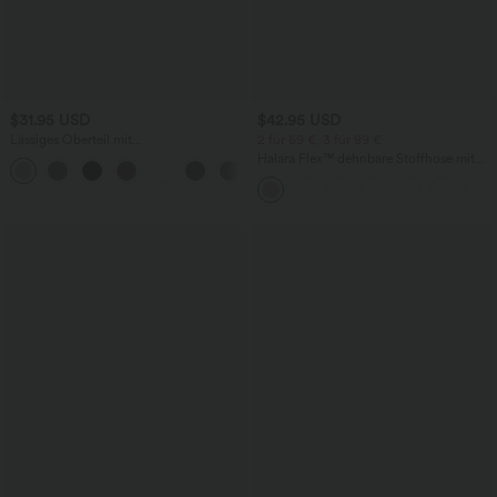
$31.95 USD
$42.95 USD
Lässiges Oberteil mit
2 für 69 €, 3 für 99 €
Rundhalsausschnitt und
Halara Flex™ dehnbare Stoffhose mit
+1
Fledermausärmeln
hohem Bund, Waffelmuster,
Seitentaschen und weitem Bein