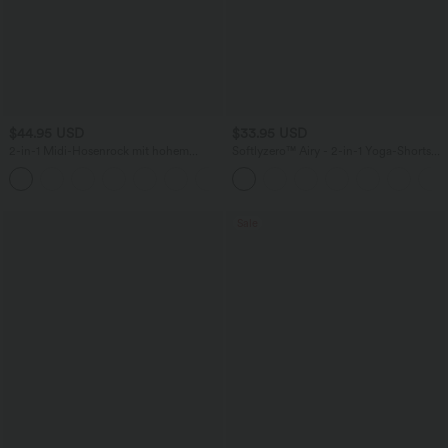
$44.95 USD
$33.95 USD
2-in-1 Midi-Hosenrock mit hohem
Softlyzero™ Airy - 2-in-1 Yoga-Shorts
Bund, Seitentaschen, Kordelzug und
mit superhohem Bund, mehreren
+15
kontrastierendem Netz
Taschen und InstantCool - 22,9 cm
Sale