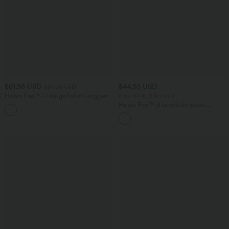
$61.95 USD
$44.95 USD
$67.95 USD
Halara Flex™ - Lässige Ballon-Joggers
2 für 69 €, 3 für 99 €
aus Denim mit mittelhohem Bund und
Halara Flex™ plissierte dehnbare
mehreren Taschen
Stoffhose mit hohem Bund,
Seitentaschen und geradem Bein