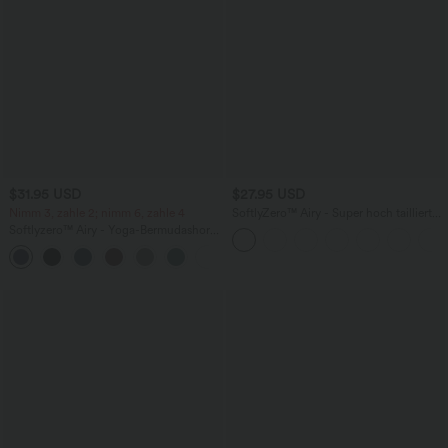
$31.95 USD
$27.95 USD
Nimm 3, zahle 2; nimm 6, zahle 4
SoftlyZero™ Airy - Super hoch taillierte
2-in-1-Yoga-Shorts mit Gesäßtasche
Softlyzero™ Airy - Yoga-Bermudashorts
und Seitentasche-längere Länge
mit hohem Bund, mehreren Taschen
+16
und InstantCool