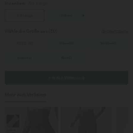
Innenbein
7/8 Länge
7/8 Länge
17.5 cm
Wähle die Größe aus
(EU)
Größentabelle
XS
(
32/34
)
S
(
34/36
)
M
(
38/40
)
L
(
42/44
)
XL
(
46
)
+ In den Warenkorb
Mehr zum Verlieben