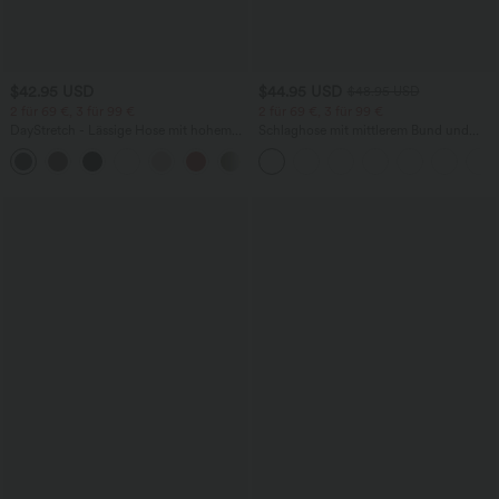
$42.95 USD
$44.95 USD
$48.95 USD
2 für 69 €, 3 für 99 €
2 für 69 €, 3 für 99 €
DayStretch - Lässige Hose mit hohem
Schlaghose mit mittlerem Bund und
Bund, Seitentaschen und Barrel-Leg
seitlichen Reißverschlusstaschen
+5