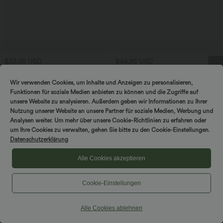
$33.95 USD
$44.95 USD
Nimm 3, zahle 2; nimm 6, zahle 4
2-in-1-Mini-Tanzkleid mit U-Ausschnitt,
rückenfrei, verdrehter Ausschnitt,
Halara UltraSculpt™ - Formende
Wir verwenden Cookies, um Inhalte und Anzeigen zu personalisieren,
DREH & GEWINNE!
Seitentasche-Easy Peezy
Workout-Shorts mit hohe Bund,
Funktionen für soziale Medien anbieten zu können und die Zugriffe auf
+10
Seitentaschen und Bauchkontrolle - 17,8
cm
unsere Website zu analysieren. Außerdem geben wir Informationen zu Ihrer
Nutzung unserer Website an unsere Partner für soziale Medien, Werbung und
Analysen weiter. Um mehr über unsere Cookie-Richtlinien zu erfahren oder
um Ihre Cookies zu verwalten, gehen Sie bitte zu den Cookie-Einstellungen.
Datenschutzerklärung
Alle Cookies akzeptieren
Cookie-Einstellungen
Alle Cookies ablehnen