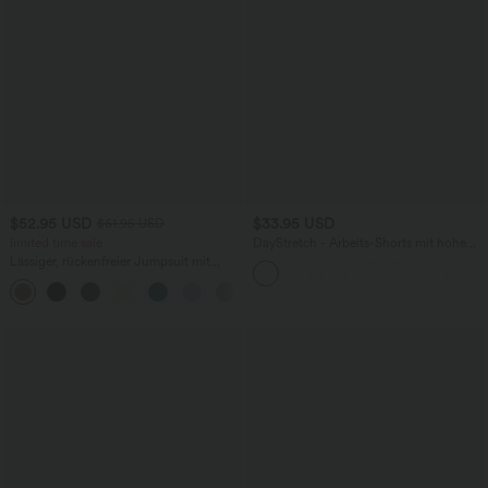
$52.95 USD
$33.95 USD
$61.95 USD
limited time sale
DayStretch - Arbeits-Shorts mit hohem
Bund, Seitentaschen und weitem Bein
Lässiger, rückenfreier Jumpsuit mit
Seitentaschen
+10