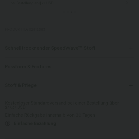
nur für Neukunden in Deutschland
innerhalb 30 Tage
PRODUKT ID: 02812583
Schnelltrocknender SpeedWave™ Stoff
Entdecke unser ultra-stützendes und schnelltrocknendes Material für
deine intensivsten Workouts.
Passform & Features
Atmungsaktiv
Kühles Tragegefühl
Mittlerer Support
flacher Bund
Tasche im hinteren Bund
Stoff & Pflege
Seitentaschen
Reißverschlusstaschen
überziehen
schnelltrocknend
Mittlerer Support
Kostenloser Standardversand bei einer Bestellung über
$77.37 USD
Wandern
7/8-Länge
mit hohem Bund
Einfache Rückgabe innerhalb von 30 Tagen
eng geschnitten
Hohe Dehnung
Vier-Wege-Stretch
Einfache Bezahlung
Skinny / Hauteng