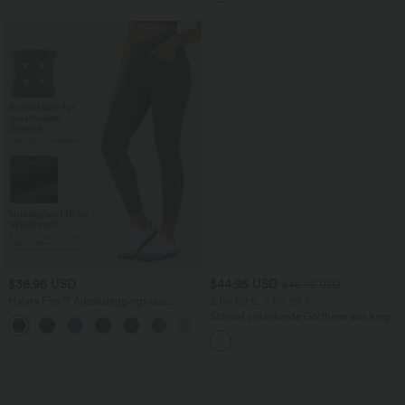
$36.95 USD
$44.95 USD
$48.95 USD
Halara Flex™ Arbeitsleggings aus
2 für 69 €, 3 für 99 €
elastischem Strick-Denim mit hohem
Schmal zulaufende Golfhose aus Krepp
+1
Bund und mehreren Taschen
mit hohem Bund und Seitentaschen