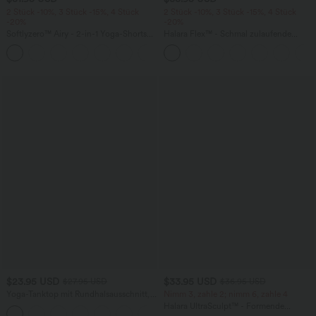
2 Stück -10%, 3 Stück -15%, 4 Stück
2 Stück -10%, 3 Stück -15%, 4 Stück
-20%
-20%
Softlyzero™ Airy - 2-in-1 Yoga-Shorts
Halara Flex™ - Schmal zulaufende
mit superhohem Bund, mehreren
Bürohose mit hohem Bund,
+23
Taschen und InstantCool - 17,78 cm
Seitentaschen und Waffelstoff
$23.95 USD
$33.95 USD
$27.95 USD
$36.95 USD
Yoga-Tanktop mit Rundhalsausschnitt,
Nimm 3, zahle 2; nimm 6, zahle 4
Rüschen und InstantCool
Halara UltraSculpt™ - Formende
+16