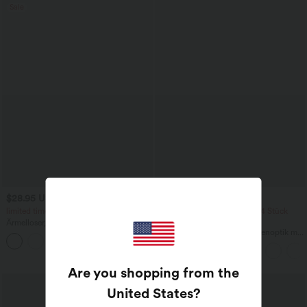
Sale
$28.95 USD
$39.95 USD
$67.95 USD
limited time sale
2 Stück -10%, 3 Stück -15%, 4 Stück
-20%
Ärmelloser, geraffter Party-Jumpsuit mit
V-Ausschnitt, Seitentaschen und
Fließende hosenrock in Leinenoptik mit
+7
unsichtbarem Reißverschluss - pipi-
mittelhohem Bund, Seitentaschen und
praktisch
weitem Bein
Are you shopping from the
United States
?