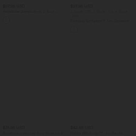
$67.95 USD
$27.95 USD
Ärmelloser Jumpsuit mit U-Boot-
2 Stück -10%, 3 Stück -15%, 4 Stück
Ausschnitt, Seitentaschen, seitlichen
-20%
+8
Bindebändern, Streifen und InstantCool
Everyday Softlyzero™ Airy Crossover 2-
- Easy Peezy Edition
in-1-Mini-Tennisrock mit Seitentaschen-
Lucid
$31.95 USD
$42.95 USD
Ärmellose, oversized Büro-Bluse mit V-
Halara UltraSculpt™ - Formende