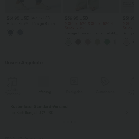
$61.95 USD
$39.95 USD
$31.95 
$67.95 USD
Halara Flex™ - Lässige Ballon-
2 Stück -10%, 3 Stück -15%, 4
2 Stück -
Joggers aus Denim mit
Stück -20%
Stück -2
mittelhohem Bund und
Lässige Hose mit Leinengefühl,
Softlyzer
mehreren Taschen
hoher Taille, Kordelzug an der
Shorts m
Seite und weitem Bein
mehreren
InstantCo
Unsere Angebote
Gratis
Lieferung
Rückgabe
Gutscheine
k
Geschenk
Kostenloser Standard-Versand
bei Bestellung ab $77 USD