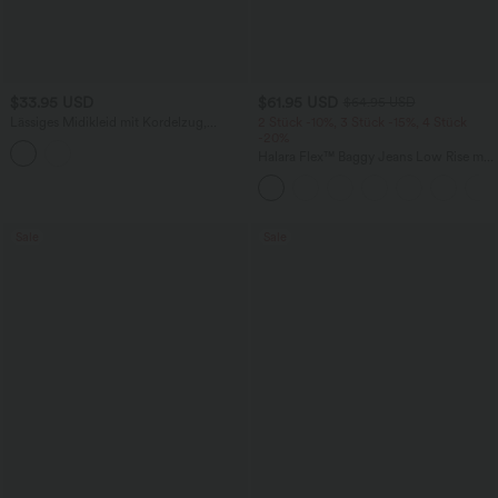
$33.95 USD
$61.95 USD
$64.95 USD
Lässiges Midikleid mit Kordelzug,
2 Stück -10%, 3 Stück -15%, 4 Stück
Schlitz und geschwungenem Saum
-20%
Halara Flex™ Baggy Jeans Low Rise mit
Knopf und Reißverschluss, mehreren
Taschen, weitem Bein
Sale
Sale