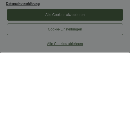
Datenschutzerklärung
Alle Cookies akzeptieren
Cookie-Einstellungen
Alle Cookies ablehnen
$42.95 USD
$38.95 USD
$42.95 USD
Nimm 3, zahle 2; nimm 6, zahle 4
2 Stück -10%, 3 Stück -15%, 4 Stück
-20%
Halara UltraSculpt™ - Formende
Workout-Leggings mit hohem Bund,
Capri-Hose mit hohem Bund und
+13
Seitentaschen, Booty-Scrunch und
Seitentaschen - leinenähnliches Material
Bauchkontrolle
Sale