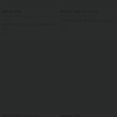
$31.95 USD
$44.95 USD
$48.95 USD
2 Stück -10%, 3 Stück -15%, 4 Stück
2 für 69 €, 3 für 99 €
-20%
Schmal zulaufende Golfhose aus Krepp
Softlyzero™ Airy - 2-in-1 Yoga-Shorts
mit hohem Bund und Seitentaschen
mit superhohem Bund, mehreren
+23
Taschen und InstantCool - 17,78 cm
$57.95 USD
$44.95 USD
$67.95 USD