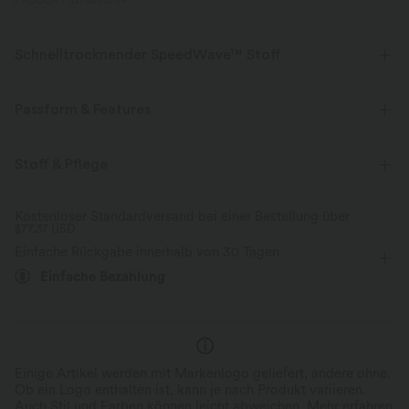
PRODUKT ID: 02715114
Schnelltrocknender SpeedWave™ Stoff
Entdecke unser ultra-stützendes und schnelltrocknendes Material für
deine intensivsten Workouts.
Passform & Features
Atmungsaktiv
Kühles Tragegefühl
Geformte Körbchen
Racerback
U-Ausschnitt
Stoff & Pflege
Training
gekürzt
ärmellos
Hohe Dehnung
schnelltrocknend
Mittlerer Support
Kostenloser Standardversand bei einer Bestellung über
$77.37 USD
Vier-Wege-Stretch
Mittlerer Support
Einfache Rückgabe innerhalb von 30 Tagen
Einfache Bezahlung
Einige Artikel werden mit Markenlogo geliefert, andere ohne.
Ob ein Logo enthalten ist, kann je nach Produkt variieren.
Auch Stil und Farben können leicht abweichen.
Mehr erfahren