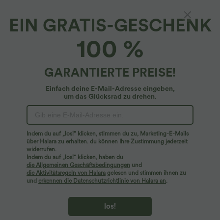
EIN GRATIS-GESCHENK
SpeedWave™*
100 %
SpeedWave™ - Trainings-Sport-BH mit
mittlerem Support, Racerback und
kontrastierendem Mesh - A-D Cups,
4.4
(
55
)
GARANTIERTE PREISE!
schnelltrocknend
$36.95 USD
Einfach deine E-Mail-Adresse eingeben,
um das Glücksrad zu drehen.
Indem du auf „los!“ klicken, stimmen du zu, Marketing-E-Mails
über Halara zu erhalten. du können Ihre Zustimmung jederzeit
widerrufen.
Indem du auf „los!“ klicken, haben du
die Allgemeinen Geschäftsbedingungen
und
die Aktivitätsregeln von Halara
gelesen und stimmen ihnen zu
und
erkennen die Datenschutzrichtlinie von Halara an
.
los!