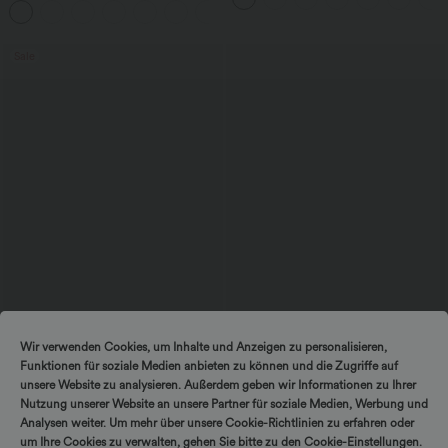
+11
überkreuztem, abgerundetem Saum
Sale
$44.95 USD
$67.95 USD
$48.95 USD
Wir verwenden Cookies, um Inhalte und Anzeigen zu personalisieren,
2 für 69 €, 3 für 99 €
Ärmelloser Jumpsuit mit U-Boot-
Funktionen für soziale Medien anbieten zu können und die Zugriffe auf
Ausschnitt, Seitentaschen, seitlichen
Schlaghose mit mittlerem Bund und
Bindebändern, Streifen und InstantCool
seitlichen Reißverschlusstaschen
unsere Website zu analysieren. Außerdem geben wir Informationen zu Ihrer
- Easy Peezy Edition
+12
Nutzung unserer Website an unsere Partner für soziale Medien, Werbung und
Analysen weiter. Um mehr über unsere Cookie-Richtlinien zu erfahren oder
um Ihre Cookies zu verwalten, gehen Sie bitte zu den Cookie-Einstellungen.
Sale
Sale