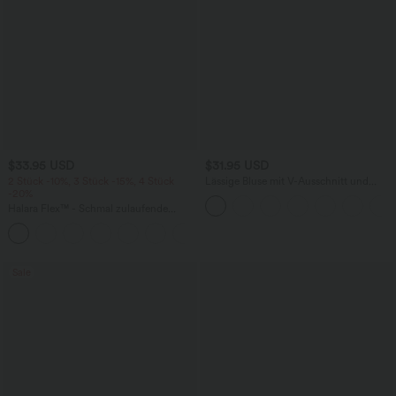
$33.95 USD
$31.95 USD
2 Stück -10%, 3 Stück -15%, 4 Stück
Lässige Bluse mit V-Ausschnitt und
-20%
kurzen Puffärmeln
Halara Flex™ - Schmal zulaufende
Bürohose mit hohem Bund,
+8
Seitentaschen und Waffelstoff
Sale