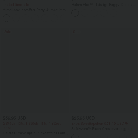
limited time sale
Halara Flex™ - Lässige Baggy-Denim-
Shorts mit hohem Crossover-Bund und
Ärmelloser, geraffter Party-Jumpsuit mit
mehreren Taschen
V-Ausschnitt, Seitentaschen und
+7
unsichtbarem Reißverschluss - pipi-
praktisch
Sale
Sale
$39.95 USD
$25.95 USD
2 Stück -10%, 3 Stück -15%, 4 Stück
Extra Schnäppchen $23.49 USD
-20%
Softlyzero™ Plush Crossover Leggings
Halara UltraSculpt™ Rückenfreies Lauf-
mit Taschen
Tanktop mit U-Ausschnitt und