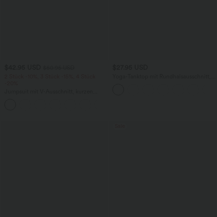
$42.95 USD
$27.95 USD
$50.95 USD
2 Stück -10%, 3 Stück -15%, 4 Stück
Yoga-Tanktop mit Rundhalsausschnitt,
-20%
Rüschen und InstantCool
Jumpsuit mit V-Ausschnitt, kurzen
Ärmeln, plissierten Seitentaschen und
+5
weitem Bein, fließendem Waffelmuster
Sale