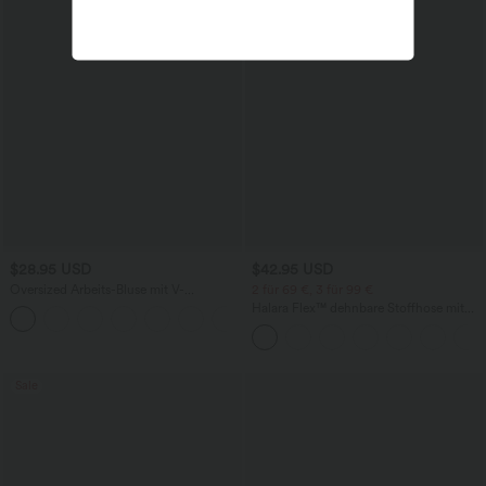
$28.95 USD
$42.95 USD
Oversized Arbeits-Bluse mit V-
2 für 69 €, 3 für 99 €
Ausschnitt und kurzen Ärmeln -
Halara Flex™ dehnbare Stoffhose mit
+1
knitterfrei
hohem Bund, Waffelmuster,
Seitentaschen und weitem Bein
Sale