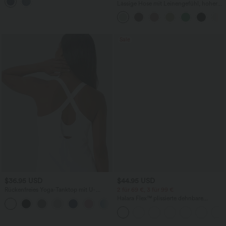
mehreren Taschen
Lässige Hose mit Leinengefühl, hoher
Taille, Kordelzug an der Seite und
weitem Bein
Sale
$36.95 USD
$44.95 USD
Rückenfreies Yoga-Tanktop mit U-
2 für 69 €, 3 für 99 €
Ausschnitt, überkreuzten Trägern und
Halara Flex™ plissierte dehnbare
abgerundetem Saum
Stoffhose mit hohem Bund,
Seitentaschen und geradem Bein