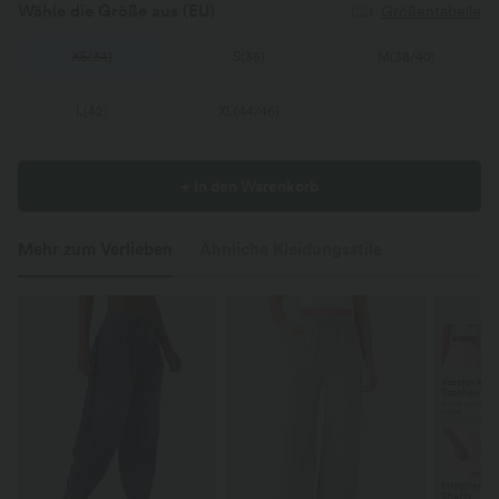
Wähle die Größe aus
(EU)
Größentabelle
XS
(
34
)
S
(
36
)
M
(
38/40
)
L
(
42
)
XL
(
44/46
)
+ In den Warenkorb
Mehr zum Verlieben
Ähnliche Kleidungsstile