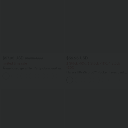
$57.95 USD
$39.95 USD
$67.95 USD
limited time sale
2 Stück -10%, 3 Stück -15%, 4 Stück
-20%
Ärmelloser, geraffter Party-Jumpsuit mit
V-Ausschnitt, Seitentaschen und
Halara UltraSculpt™ Rückenfreies Lauf-
+7
unsichtbarem Reißverschluss - pipi-
Tanktop mit U-Ausschnitt und
praktisch
überkreuztem, abgerundetem Saum