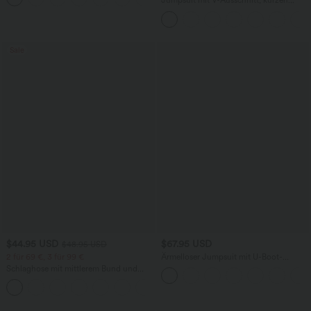
Jumpsuit mit V-Ausschnitt, kurzen
Ärmeln, plissierten Seitentaschen und
weitem Bein, fließendem Waffelmuster
Sale
$44.95 USD
$67.95 USD
$48.95 USD
2 für 69 €, 3 für 99 €
Ärmelloser Jumpsuit mit U-Boot-
Ausschnitt, Seitentaschen, seitlichen
Schlaghose mit mittlerem Bund und
Bindebändern, Streifen und InstantCool
seitlichen Reißverschlusstaschen
- Easy Peezy Edition
+12