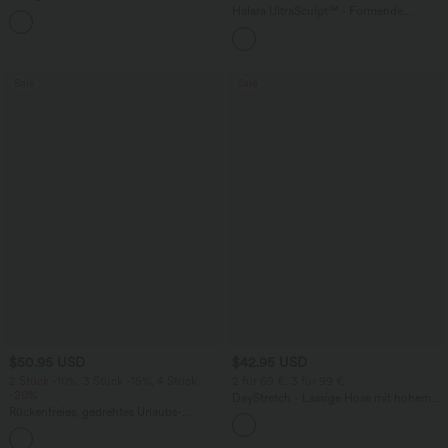
Rundhalsausschnitt, integriertem BH
Halara UltraSculpt™ - Formende
und Rüschensaum
Workout-Leggings mit hohem Bund,
Seitentaschen und Bauchkontrolle
Sale
Sale
$50.95 USD
$42.95 USD
2 Stück -10%, 3 Stück -15%, 4 Stück
2 für 69 €, 3 für 99 €
-20%
DayStretch - Lässige Hose mit hohem
Rückenfreies, gedrehtes Urlaubs-
Bund, Seitentaschen und Barrel-Leg
Maxikleid mit Seitentaschen und Schlitz
+8