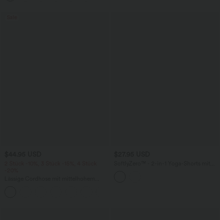
Sale
$44.95 USD
$27.95 USD
2 Stück -10%, 3 Stück -15%, 4 Stück
SoftlyZero™ - 2-in-1 Yoga-Shorts mit
-20%
hohem Crossover-Bund, mehreren
Taschen und Ösen - schnelltrocknend,
Lässige Cordhose mit mittelhohem
7,6 cm
Bund, Reißverschluss und Seitentaschen
+7