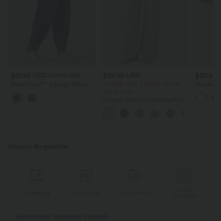
$61.95 USD
$39.95 USD
$36.95
$67.95 USD
Halara Flex™ - Lässige Ballon-
2 Stück -10%, 3 Stück -15%, 4
Rückenfre
Joggers aus Denim mit
Stück -20%
U-Ausschn
mittelhohem Bund und
Trägern 
Lässige Hose mit Leinengefühl,
mehreren Taschen
Saum
hoher Taille, Kordelzug an der
Seite und weitem Bein
Unsere Angebote
Gratis
Lieferung
Rückgabe
Gutscheine
k
Geschenk
Kostenloser Standard-Versand