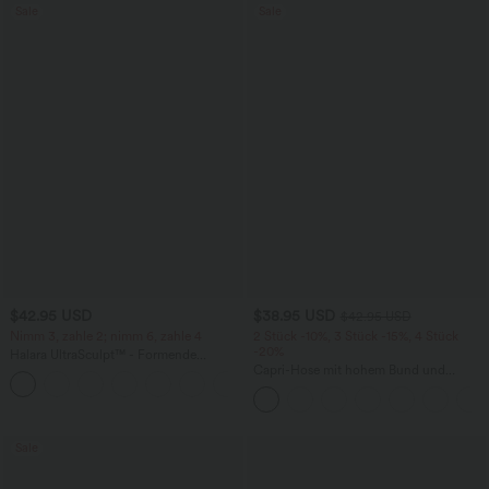
Sale
Sale
$42.95 USD
$38.95 USD
$42.95 USD
Nimm 3, zahle 2; nimm 6, zahle 4
2 Stück -10%, 3 Stück -15%, 4 Stück
-20%
Halara UltraSculpt™ - Formende
Workout-Leggings mit hohem Bund,
Capri-Hose mit hohem Bund und
+13
Seitentaschen, Booty-Scrunch und
Seitentaschen - leinenähnliches Material
Bauchkontrolle
Sale