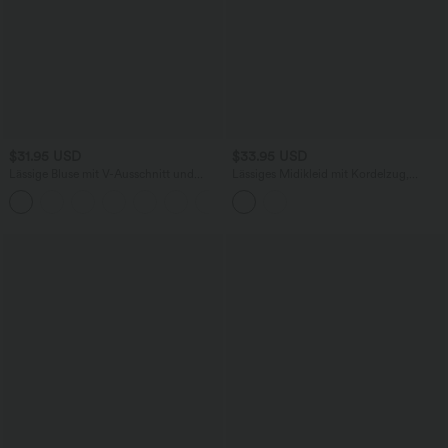
$31.95 USD
$33.95 USD
Lässige Bluse mit V-Ausschnitt und
Lässiges Midikleid mit Kordelzug,
kurzen Puffärmeln
Schlitz und geschwungenem Saum