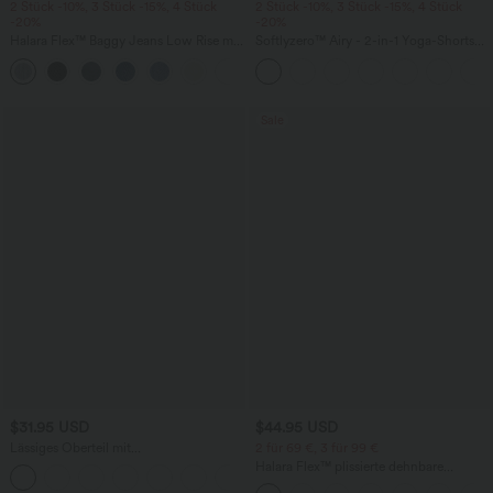
2 Stück -10%, 3 Stück -15%, 4 Stück
2 Stück -10%, 3 Stück -15%, 4 Stück
-20%
-20%
Halara Flex™ Baggy Jeans Low Rise mit
Softlyzero™ Airy - 2-in-1 Yoga-Shorts
Knopf und Reißverschluss, mehreren
mit superhohem Bund, mehreren
+5
Taschen, weitem Bein
Taschen und InstantCool - 17,78 cm
Sale
$31.95 USD
$44.95 USD
Lässiges Oberteil mit
2 für 69 €, 3 für 99 €
Rundhalsausschnitt und
Halara Flex™ plissierte dehnbare
+1
Fledermausärmeln
Stoffhose mit hohem Bund,