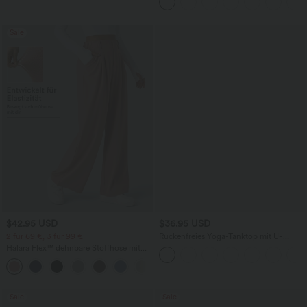
Seitentaschen und geradem Bein
Sale
$42.95 USD
$36.95 USD
2 für 69 €, 3 für 99 €
Rückenfreies Yoga-Tanktop mit U-
Ausschnitt, überkreuzten Trägern und
Halara Flex™ dehnbare Stoffhose mit
abgerundetem Saum
hohem Bund, Waffelmuster,
+20
Seitentaschen und weitem Bein
Sale
Sale