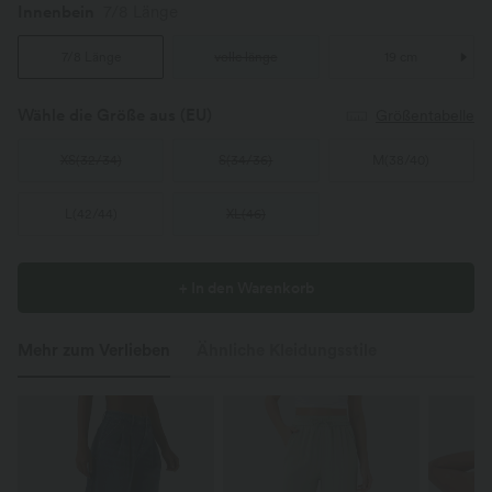
Innenbein
7/8 Länge
7/8 Länge
volle länge
19 cm
Wähle die Größe aus
(EU)
Größentabelle
XS
(
32/34
)
S
(
34/36
)
M
(
38/40
)
L
(
42/44
)
XL
(
46
)
+ In den Warenkorb
Mehr zum Verlieben
Ähnliche Kleidungsstile