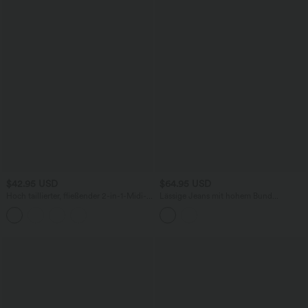
$42.95 USD
$64.95 USD
Hoch taillierter, fließender 2-in-1-Midi-
Lässige Jeans mit hohem Bund
Tanzrock mit Seitentasche
mehreren Taschen und weitem Bein