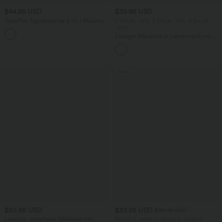
$44.95 USD
$39.95 USD
Geraffter, figurbetonter 2-in-1 Midirock
2 Stück -10%, 3 Stück -15%, 4 Stück
aus Kunstleder mit hohem Bund und
-20%
abgerundetem Saum
Lässiger Maxirock in Leinenoptik mit
hohem Bund und Kordelzug
Sale
$50.95 USD
$33.95 USD
$36.95 USD
Lässiges, ärmelloses Midikleid mit
Nimm 3, zahle 2; nimm 6, zahle 4