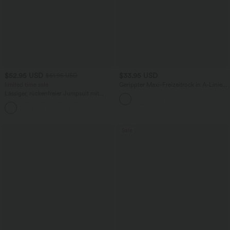
$52.95 USD
$33.95 USD
$61.95 USD
limited time sale
Gerippter Maxi-Freizeitrock in A-Linie
mit hohem Bund und Schlitzsaum
Lässiger, rückenfreier Jumpsuit mit
Seitentaschen
+10
Sale