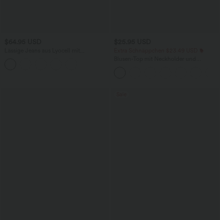
$64.95 USD
$25.95 USD
Lässige Jeans aus Lyocell mit
Extra Schnäppchen $23.49 USD
mittelhohem Bund, mehreren Taschen
Blusen-Top mit Neckholder und
und Kordelzug
Schlüssellochausschnitt, plissiert,
ärmellos, abgerundeter Saum
Sale