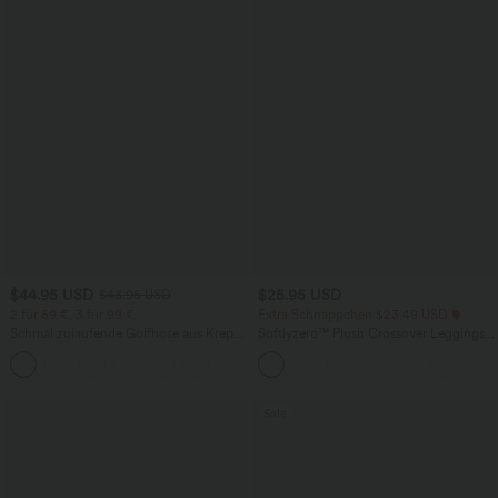
$44.95 USD
$25.95 USD
$48.95 USD
2 für 69 €, 3 für 99 €
Extra Schnäppchen $23.49 USD
Schmal zulaufende Golfhose aus Krepp
Softlyzero™ Plush Crossover Leggings
mit hohem Bund und Seitentaschen
mit Taschen
Sale