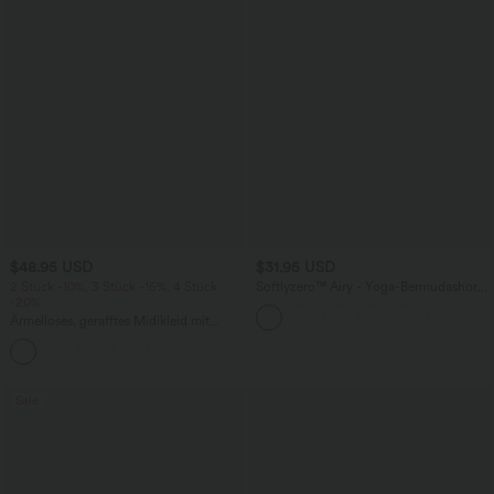
$48.95 USD
$31.95 USD
2 Stück -10%, 3 Stück -15%, 4 Stück
Softlyzero™ Airy - Yoga-Bermudashorts
-20%
mit hohem Bund, mehreren Taschen
und InstantCool
Ärmelloses, gerafftes Midikleid mit
eckigem Ausschnitt, integriertem BH
und überkreuztem Rückendesign
Sale