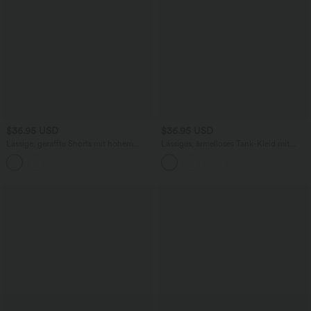
$36.95 USD
$36.95 USD
Lässige, geraffte Shorts mit hohem
Lässiges, ärmelloses Tank-Kleid mit
Bund, mehreren Taschen und Poka-Dots
Rundhalsausschnitt und Seitentaschen
- 7,6 cm