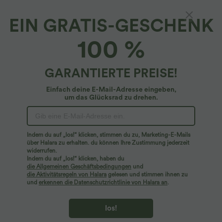
EIN GRATIS-GESCHENK
SpeedWave™*
100 %
SpeedWave™ 7/8-Yoga-Leggings aus
kontrastierendem Netzstoff mit hohem Bund
und Seitentaschen - schnelltrocknend
4.5
(
26
)
GARANTIERTE PREISE!
$42.95 USD
Einfach deine E-Mail-Adresse eingeben,
um das Glücksrad zu drehen.
Indem du auf „los!“ klicken, stimmen du zu, Marketing-E-Mails
über Halara zu erhalten. du können Ihre Zustimmung jederzeit
widerrufen.
Indem du auf „los!“ klicken, haben du
die Allgemeinen Geschäftsbedingungen
und
die Aktivitätsregeln von Halara
gelesen und stimmen ihnen zu
und
erkennen die Datenschutzrichtlinie von Halara an
.
los!