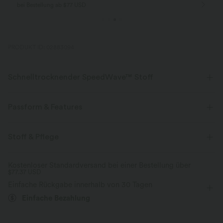
bei Bestellung ab $77 USD
PRODUKT ID: 02883094
Schnelltrocknender SpeedWave™ Stoff
Entdecke unser ultra-stützendes und schnelltrocknendes Material für
deine intensivsten Workouts.
Passform & Features
Atmungsaktiv
Kühles Tragegefühl
Für: Yoga, Pilates und Freizeitaktivitäten
flacher Bund
Stoff & Pflege
Seitentaschen
7/8-Länge
mit hohem Bund
schnelltrocknend
Mittlerer Support
Kostenloser Standardversand bei einer Bestellung über
$77.37 USD
eng geschnitten
Hohe Dehnung
Vier-Wege-Stretch
Einfache Rückgabe innerhalb von 30 Tagen
Einfache Bezahlung