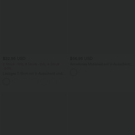
$22.95 USD
$56.95 USD
2 Stück -10%, 3 Stück -15%, 4 Stück
Ärmelloses Midikleid mit V-Ausschnitt,
-20%
Seitentaschen und Reißverschluss
Lässiges T-Shirt mit V-Ausschnitt und
kurzen Ärmeln
+9