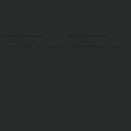
$44.95 USD
$57.95 USD
$48.95 USD
$67.95 USD
2 für 69 €, 3 für 99 €
limited time sale
Schmal zulaufende Golfhose aus Krepp
Ärmelloser, geraffter Party-Jumpsuit mit
mit hohem Bund und Seitentaschen
V-Ausschnitt, Seitentaschen und
unsichtbarem Reißverschluss - pipi-
praktisch
Sale