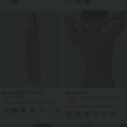
kontrastierendem Mesh - A-D Cups,
Seitentaschen, Bauchkontrolle und
schnelltrocknend
InstantCool - UPF50+
Sale
$52.95 USD
$25.95 USD
$61.95 USD
limited time sale
2 Stück -10%, 3 Stück -15%, 4 Stück
-20%
Lässiger, rückenfreier Jumpsuit mit
Seitentaschen
Lässiges, rückenfreies Tanktop mit
+10
verstellbaren Trägern, gedrehtem
Rückendesign und Schnalle