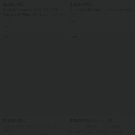
$25.95 USD
$56.95 USD
Extra Schnäppchen $23.49 USD
Ärmelloses Midikleid mit V-Ausschnitt,
Seitentaschen und Reißverschluss
Softlyzero™ Plush Crossover Leggings
mit Taschen
+16
Sale
Sale
$44.95 USD
$33.95 USD
$36.95 USD
2 Stück -10%, 3 Stück -15%, 4 Stück
Nimm 3, zahle 2; nimm 6, zahle 4
-20%
Halara UltraSculpt™ - Formende