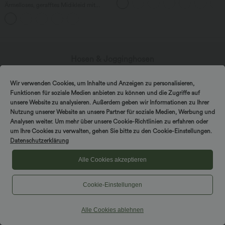
Ärmelloses, gerafftes Midikleid mit
eckigem Ausschnitt, integriertem BH
und überkreuztem Rückendesign
Hosen & Jogginghosen
Kleider
Wir verwenden Cookies, um Inhalte und Anzeigen zu personalisieren,
Shorts & Radlerhosen
Funktionen für soziale Medien anbieten zu können und die Zugriffe auf
unsere Website zu analysieren. Außerdem geben wir Informationen zu Ihrer
Jeansstoff
Nutzung unserer Website an unsere Partner für soziale Medien, Werbung und
Analysen weiter. Um mehr über unsere Cookie-Richtlinien zu erfahren oder
Leggings
um Ihre Cookies zu verwalten, gehen Sie bitte zu den Cookie-Einstellungen.
Datenschutzerklärung
Oberteile
Alle Cookies akzeptieren
Röcke
Overalls
Cookie-Einstellungen
Große Größen
Alle Cookies ablehnen
Jacken & Blazer