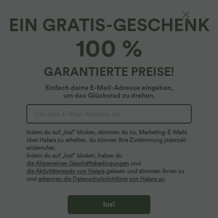
EIN GRATIS-GESCHENK
SpeedWave™*
100 %
SpeedWave™ - Verkürztes, rückenfreies
Tennis-Tanktop - schnelltrocknend
4.5
(
21
)
GARANTIERTE PREISE!
$14.95 USD
$25.95 USD
Einfach deine E-Mail-Adresse eingeben,
um das Glücksrad zu drehen.
Indem du auf „los!“ klicken, stimmen du zu, Marketing-E-Mails
über Halara zu erhalten. du können Ihre Zustimmung jederzeit
widerrufen.
Indem du auf „los!“ klicken, haben du
die Allgemeinen Geschäftsbedingungen
und
die Aktivitätsregeln von Halara
gelesen und stimmen ihnen zu
und
erkennen die Datenschutzrichtlinie von Halara an
.
los!