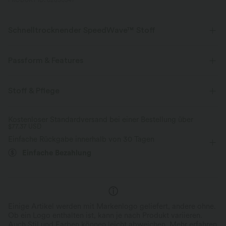
PRODUKT ID: 02830347
Schnelltrocknender SpeedWave™ Stoff
Entdecke unser ultra-stützendes und schnelltrocknendes Material für
deine intensivsten Workouts.
Passform & Features
Atmungsaktiv
Kühles Tragegefühl
Körperbetont
eingenähter BH
V-Ausschnitt
Stoff & Pflege
Tennis & Pickleball
gekürzt
ärmellos
schnelltrocknend
Mittlerer Support
Kostenloser Standardversand bei einer Bestellung über
$77.37 USD
Hohe Dehnung
Vier-Wege-Stretch
Mittlerer Support
Einfache Rückgabe innerhalb von 30 Tagen
Einfache Bezahlung
Einige Artikel werden mit Markenlogo geliefert, andere ohne.
Ob ein Logo enthalten ist, kann je nach Produkt variieren.
Auch Stil und Farben können leicht abweichen.
Mehr erfahren