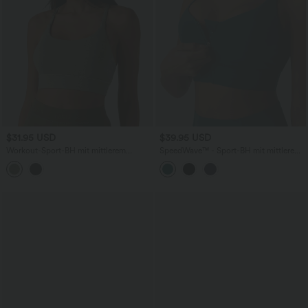
$31.95 USD
$39.95 USD
Workout-Sport-BH mit mittlerem
SpeedWave™ - Sport-BH mit mittlerem
Support, überkreuztem Rückendesign
Support und Reißverschluss -
und integriertem BH
schnelltrocknend