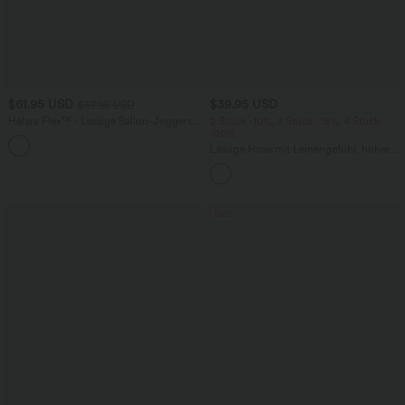
$61.95 USD
$39.95 USD
$67.95 USD
Halara Flex™ - Lässige Ballon-Joggers
2 Stück -10%, 3 Stück -15%, 4 Stück
aus Denim mit mittelhohem Bund und
-20%
mehreren Taschen
Lässige Hose mit Leinengefühl, hoher
Taille, Kordelzug an der Seite und
weitem Bein
Sale