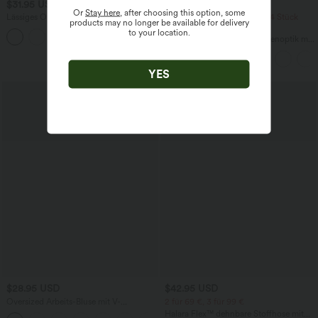
$31.95 USD
$39.95 USD
Or
Stay here
, after choosing this option, some
Lässiges Oberteil mit
2 Stück -10%, 3 Stück -15%, 4 Stück
products may no longer be available for delivery
Rundhalsausschnitt und
-20%
to your location.
+1
Fledermausärmeln
Fließende hosenrock in Leinenoptik mit
mittelhohem Bund, Seitentaschen und
weitem Bein
YES
Sale
$28.95 USD
$42.95 USD
Oversized Arbeits-Bluse mit V-
2 für 69 €, 3 für 99 €
Ausschnitt und kurzen Ärmeln -
Halara Flex™ dehnbare Stoffhose mit