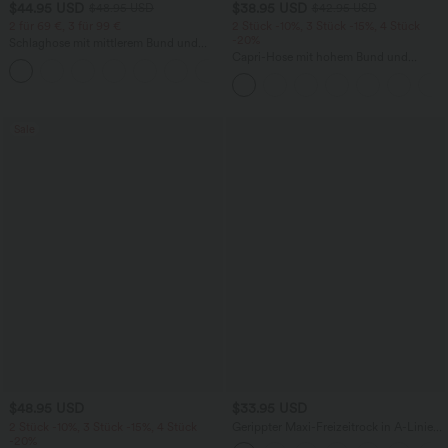
$44.95 USD
$38.95 USD
$48.95 USD
$42.95 USD
2 für 69 €, 3 für 99 €
2 Stück -10%, 3 Stück -15%, 4 Stück
-20%
Schlaghose mit mittlerem Bund und
seitlichen Reißverschlusstaschen
Capri-Hose mit hohem Bund und
+12
Seitentaschen - leinenähnliches Material
Sale
$48.95 USD
$33.95 USD
2 Stück -10%, 3 Stück -15%, 4 Stück
Gerippter Maxi-Freizeitrock in A-Linie
-20%
mit hohem Bund und Schlitzsaum