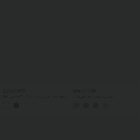
$27.95 USD
$64.95 USD
SoftlyZero™ - 2-in-1 Yoga-Shorts mit
Lässige Jeans aus Lyocell mit
hohem Crossover-Bund, mehreren
mittelhohem Bund, mehreren Taschen
Taschen und Ösen - schnelltrocknend,
und Kordelzug
7,6 cm
Sale