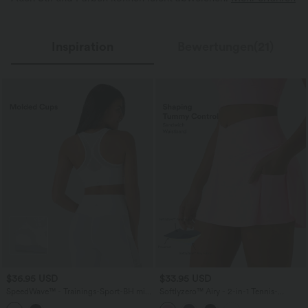
Inspiration
Bewertungen(21)
$36.95 USD
$33.95 USD
SpeedWave™ - Trainings-Sport-BH mit
Softlyzero™ Airy - 2-in-1 Tennis-
mittlerem Support, Racerback und
Minirock mit hohem Crossover-Bund,