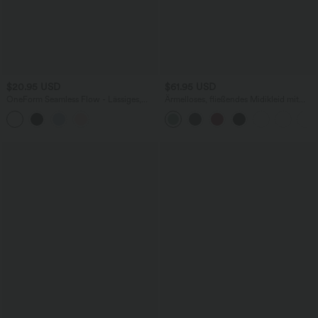
$20.95 USD
$61.95 USD
OneForm Seamless Flow - Lässiges,
Ärmelloses, fließendes Midikleid mit
verkürztes Tanktop aus Waffelstoff
Seitentaschen und Wickeloptik - E-G
Cups