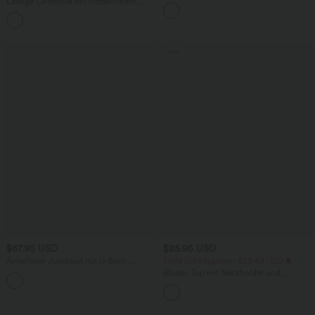
Lässige Cordhose mit mittelhohem
Workout-Leggings mit hohem Bund,
Bund, Reißverschluss und Seitentaschen
Seitentaschen und Bauchkontrolle
+7
Sale
$67.95 USD
$25.95 USD
Ärmelloser Jumpsuit mit U-Boot-
Extra Schnäppchen $23.49 USD
Ausschnitt, Seitentaschen, seitlichen
Blusen-Top mit Neckholder und
+8
Bindebändern, Streifen und InstantCool
Schlüssellochausschnitt, plissiert,
- Easy Peezy Edition
ärmellos, abgerundeter Saum