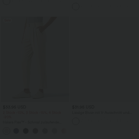
+1
knitterfrei
hohem Bund, Waffelmuster,
Seitentaschen und weitem Bein
Sale
$33.95 USD
$31.95 USD
2 Stück -10%, 3 Stück -15%, 4 Stück
Lässige Bluse mit V-Ausschnitt und
-20%
kurzen Puffärmeln
Halara Flex™ - Schmal zulaufende
Bürohose mit hohem Bund,
+8
Seitentaschen und Waffelstoff