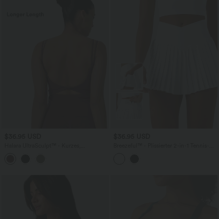
$36.95 USD
$36.95 USD
Halara UltraSculpt™ - Kurzes,
Breezeful™ - Plissierter 2-in-1 Tennis-
rückenfreies Yoga-Tanktop mit
Minirock mit hohem Crossover-Bund
doppelten Trägern und überkreuztem
und mehreren Taschen -
Rückendesign - Längere Ausführung
schnelltrocknend