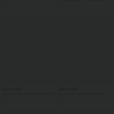
Halara UltraSculpt™ - Rückenfreier
Seitentaschen und InstantCool -
Yoga-Sport-BH mit leichtem Support
UPF50+
und überkreuzten Trägern
$22.95 USD
$31.95 USD
OneForm - Rückenfreier Yoga-Sport-BH
Rückenfreies Yoga-Sport-Top mit
mit V-Ausschnitt, geringem Support,
langen Ärmeln, Daumenlöchern und
überkreuztem Rückendesign und
InstantCool - schnelltrocknend, UPF50+
nahtlosem Flow