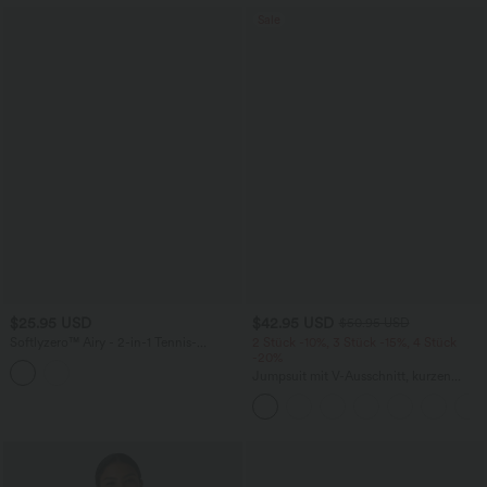
Sale
$25.95 USD
$42.95 USD
$50.95 USD
Softlyzero™ Airy - 2-in-1 Tennis-
2 Stück -10%, 3 Stück -15%, 4 Stück
Minirock mit hohem Crossover-Bund
-20%
und Seitentaschen - UPF50+
Jumpsuit mit V-Ausschnitt, kurzen
Ärmeln, plissierten Seitentaschen und
weitem Bein, fließendem Waffelmuster