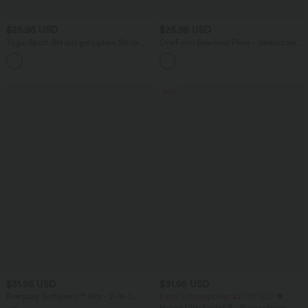
$25.95 USD
$25.95 USD
Yoga-Sport-BH aus geripptem Strick mit
OneForm Seamless Flow - Verkürztes
niedrigem Support, integriertem BH und
Sport-Top mit Rundhalsausschnitt,
überkreuztem Rückenausschnitt
kurzen Ärmeln und Cut-Out-Design
Sale
$31.95 USD
$31.95 USD
Everyday Softlyzero™ Airy - 2-in-1
Extra Schnäppchen $27.97 USD
Tennisrock mit hohem Bund,