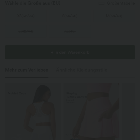
Wähle die Größe aus
(EU)
Größentabelle
XS
(
32/34
)
S
(
34/36
)
M
(
38/40
)
L
(
42/44
)
XL
(
46
)
+ In den Warenkorb
Mehr zum Verlieben
Ähnliche Kleidungsstile