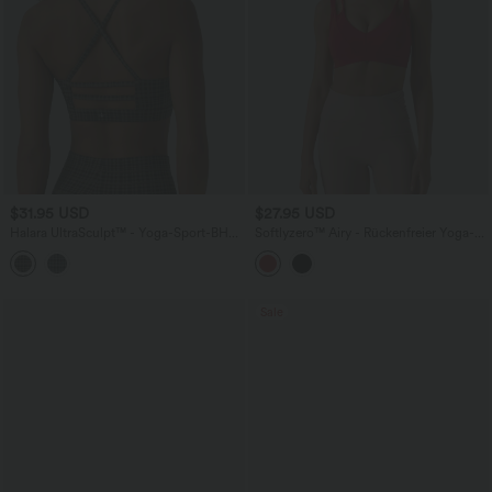
$31.95 USD
$27.95 USD
Halara UltraSculpt™ - Yoga-Sport-BH
Softlyzero™ Airy - Rückenfreier Yoga-
mit geringem Support und Karomuster
Sport-BH mit leichtem Support,
Doppelträgern und InstantCool -
UPF50+
Sale