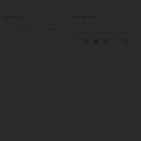
$42.95 USD
$22.95 USD
Nimm 3, zahle 2; nimm 6, zahle 4
2 Stück -10%, 3 Stück -15%, 4 Stück
-20%
Halara UltraSculpt™ - Formende
Workout-Leggings mit hohem Bund,
Lässiges T-Shirt mit V-Ausschnitt und
+13
Seitentaschen, Booty-Scrunch und
kurzen Ärmeln
Bauchkontrolle
Sale
Sale