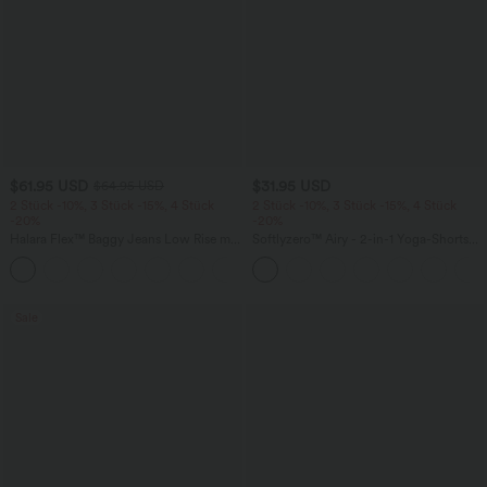
$61.95 USD
$31.95 USD
$64.95 USD
2 Stück -10%, 3 Stück -15%, 4 Stück
2 Stück -10%, 3 Stück -15%, 4 Stück
-20%
-20%
Halara Flex™ Baggy Jeans Low Rise mit
Softlyzero™ Airy - 2-in-1 Yoga-Shorts
Knopf und Reißverschluss, mehreren
mit superhohem Bund, mehreren
+5
Taschen, weitem Bein
Taschen und InstantCool - 17,78 cm
Sale