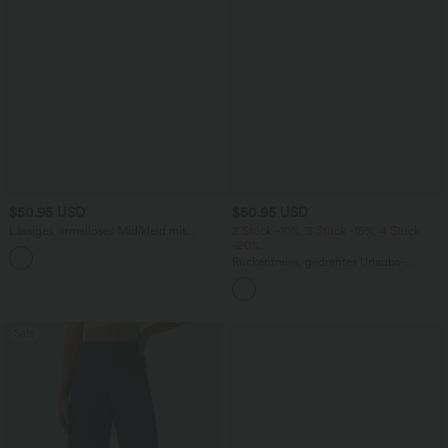
$50.95 USD
$50.95 USD
Lässiges, ärmelloses Midikleid mit
2 Stück -10%, 3 Stück -15%, 4 Stück
Rundhalsausschnitt, integriertem BH
-20%
und Rüschensaum
Rückenfreies, gedrehtes Urlaubs-
Maxikleid mit Seitentaschen und Schlitz
Sale