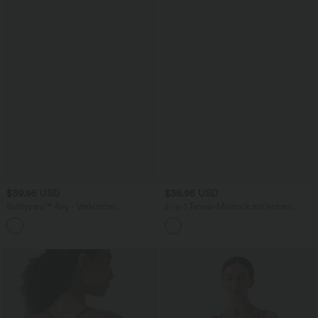
$39.95 USD
$36.95 USD
Softlyzero™ Airy - Verkürztes,
2-in-1 Tennis-Minirock mit hohem
ärmelloses Yoga-Sport-Top mit
Crossover-Bund, Seitentaschen, Streifen
Rundhalsausschnitt, integriertem BH
und abgerundetem Saum
und InstantCool