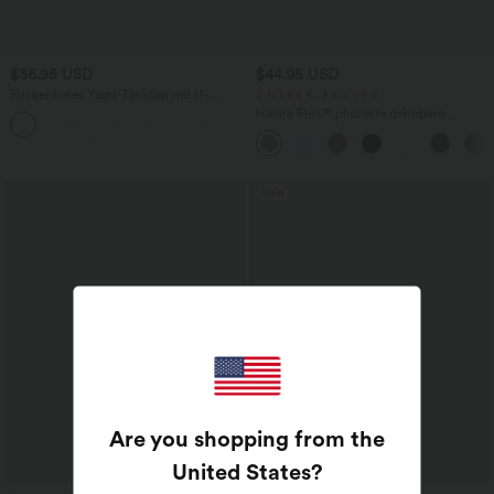
$36.95 USD
$44.95 USD
Rückenfreies Yoga-Tanktop mit U-
2 für 69 €, 3 für 99 €
Ausschnitt, überkreuzten Trägern und
Halara Flex™ plissierte dehnbare
abgerundetem Saum
Stoffhose mit hohem Bund,
Seitentaschen und geradem Bein
Sale
Are you shopping from the
United States
?