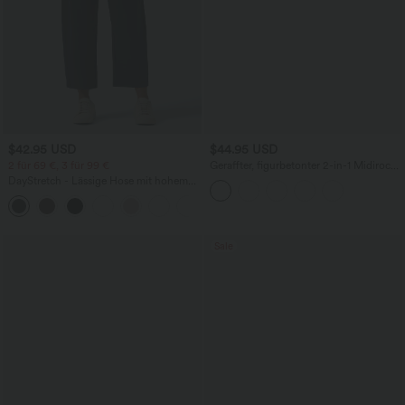
$42.95 USD
$44.95 USD
2 für 69 €, 3 für 99 €
Geraffter, figurbetonter 2-in-1 Midirock
aus Kunstleder mit hohem Bund und
DayStretch - Lässige Hose mit hohem
abgerundetem Saum
Bund, Seitentaschen und Barrel-Leg
+5
Sale