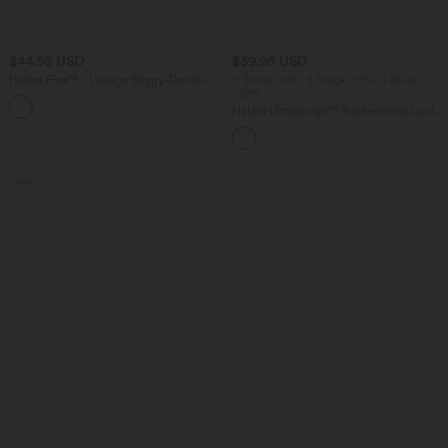
$44.95 USD
$39.95 USD
Halara Flex™ - Lässige Baggy-Denim-
2 Stück -10%, 3 Stück -15%, 4 Stück
Shorts mit hohem Crossover-Bund und
-20%
mehreren Taschen
Halara UltraSculpt™ Rückenfreies Lauf-
Tanktop mit U-Ausschnitt und
überkreuztem, abgerundetem Saum
Sale