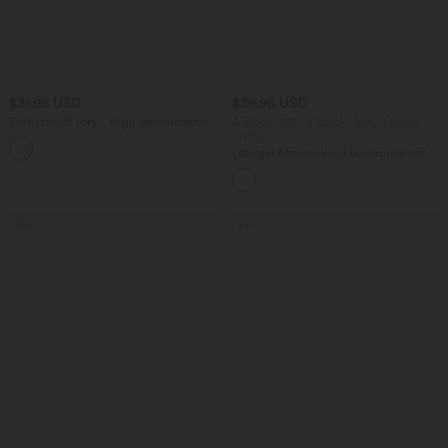
$31.95 USD
$39.95 USD
Softlyzero™ Airy - Yoga-Bermudashorts
2 Stück -10%, 3 Stück -15%, 4 Stück
mit hohem Bund, mehreren Taschen
-20%
+16
und InstantCool
Lässiger Maxirock in Leinenoptik mit
hohem Bund und Kordelzug
Sale
Sale