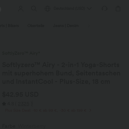
Deutschland
(
USD
)
ts | Bikers
Oberteile
Jeans | Denim
Leggings
Plus-Size
SoftlyZero™ Airy*
Softlyzero™ Airy - 2-in-1 Yoga-Shorts
mit superhohem Bund, Seitentaschen
und InstantCool - Plus-Size, 18 cm
$42.95 USD
4.8
(
2325
)
Plus Size Deal: -10 € ab 99 €, -30 € ab 199 €
Farbe
Winterberry