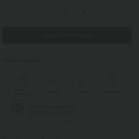
L
XL
+ In den Warenkorb
Unsere Angebote
Gratis
Lieferung
Rückgabe
Gutscheine
Li
Geschenk
Kostenloser Standard-Versand
bei Bestellung ab $77 USD