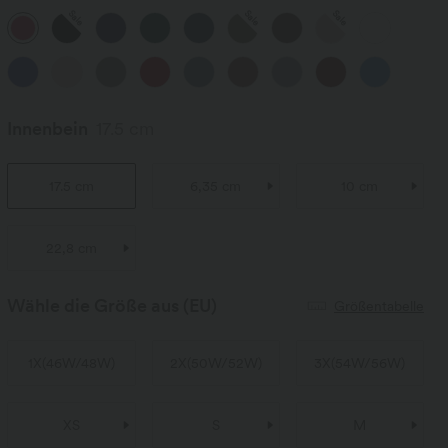
Sale
Sale
Sale
Innenbein
17.5 cm
17.5 cm
6,35 cm
10 cm
22,8 cm
Wähle die Größe aus
(EU)
Größentabelle
1X
(
46W/48W
)
2X
(
50W/52W
)
3X
(
54W/56W
)
XS
S
M