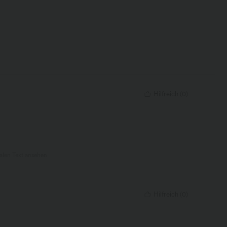
Hilfreich
(
0
)
nalen Text ansehen
Hilfreich
(
0
)