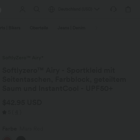
Deutschland
(
USD
)
ts | Bikers
Oberteile
Jeans | Denim
Leggings
Plus-Size
SoftlyZero™ Airy*
Softlyzero™ Airy - Sportkleid mit
Seitentaschen, Farbblock, geteiltem
Saum und InstantCool - UPF50+
$42.95 USD
5
(
4
)
Farbe
Mars Red