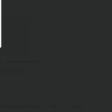
abgerundetem Saum
Feuchtigkeitsableitend
Kontrastierende Farben
Midi
ärmellos