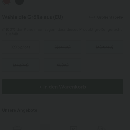
Wähle die Größe aus
(EU)
Größentabelle
100%
der Kundinnen sagen, dass dieses Produkt größengerecht
ausfällt.
XS
(
32/34
)
S
(
34/36
)
M
(
38/40
)
L
(
42/44
)
XL
(
46
)
+ In den Warenkorb
Unsere Angebote