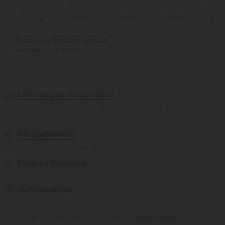
Gratis
Lieferung
Rückgabe
Gutscheine
Li
Geschenk
Kostenloser Standard-Versand
bei Bestellung ab $77 USD
Lieferung an Deutschland
Kostenloser Standardversand bei einer Bestellung über
$77.37 USD
Rückgaberecht
Einfache Rückgabe innerhalb von 30 Tagen
Einfache Bezahlung
Notifizierungen
Einige Artikel werden mit Markenlogo geliefert, andere ohne.
Ob ein Logo enthalten ist, kann je nach Produkt variieren. Auch
Stil und Farben können leicht abweichen.
Mehr erfahren