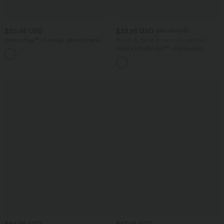
$50.95 USD
$33.95 USD
$36.95 USD
Halara Flex™ - Lässige, gewaschene
Nimm 3, zahle 2; nimm 6, zahle 4
Bermuda-Shorts aus elastischem Strick-
Halara UltraSculpt™ - Formende
Denim mit hohem Bund, mehreren
Workout-Leggings mit hohem Bund,
Taschen und Rollsaum
Seitentaschen und Bauchkontrolle