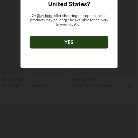
United States
?
Or
Stay here
, after choosing this option, some
products may no longer be available for delivery
to your location.
YES
$72.95 USD
$53.95 USD
Fließendes Midi-Arbeitskleid mit
Arbeits-Hose mit mittelhohem Bund,
Seitentaschen, Fledermausärmeln und
Seitentaschen und Barrel-Leg
Bauchkontrolle