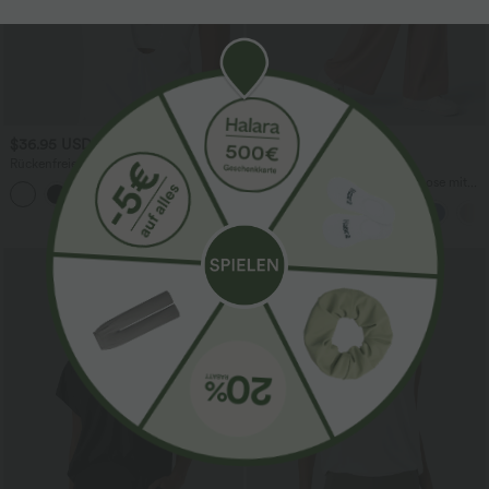
$36.95 USD
$42.95 USD
Rückenfreies Yoga-Tanktop mit U-
2 für 69 €, 3 für 99 €
Ausschnitt, überkreuzten Trägern und
Halara Flex™ dehnbare Stoffhose mit
abgerundetem Saum
hohem Bund, Waffelmuster,
Seitentaschen und weitem Bein