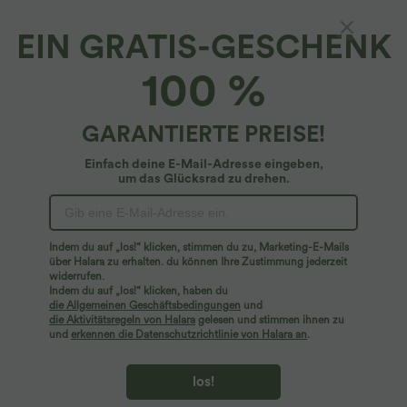
EIN GRATIS-GESCHENK
100 %
GARANTIERTE PREISE!
$28.95 USD
$33.95 USD
Einfach deine E-Mail-Adresse eingeben,
$67.95 USD
um das Glücksrad zu drehen.
limited time sale
2 Stück -10%, 3 Stück -15%, 4 Stück
-20%
Ärmelloser, geraffter Party-Jumpsuit mit
V-Ausschnitt, Seitentaschen und
Halara Flex™ - Schmal zulaufende
+7
unsichtbarem Reißverschluss - pipi-
Bürohose mit hohem Bund,
praktisch
Seitentaschen und Waffelstoff
Indem du auf „los!“ klicken, stimmen du zu, Marketing-E-Mails
über Halara zu erhalten. du können Ihre Zustimmung jederzeit
Sale
widerrufen.
Indem du auf „los!“ klicken, haben du
die Allgemeinen Geschäftsbedingungen
und
die Aktivitätsregeln von Halara
gelesen und stimmen ihnen zu
und
erkennen die Datenschutzrichtlinie von Halara an
.
los!