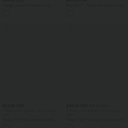
$64.95 USD
$67.95 USD
Lässige Jeans mit hohem Bund
Breezeful™ - Ärmelloser Jumpsuit mit
mehreren Taschen und weitem Bein
Seitentaschen - schnelltrocknend, Easy
Peezy Edition
Sale
Sale
$53.95 USD
$44.95 USD
$50.95 USD
2 Stück -10%, 3 Stück -15%, 4 Stück
2 Stück -10%, 3 Stück -15%, 4 Stück
-20%
-20%
Halara Flex™ Midi-Jeansrock mit
Halara Flex™ - Lässige Capri-Jeans mit
hohem Bund, mehreren Taschen und
hohem Bund, mehreren Taschen und
+1
legerem Schnitt, figurbetonter,
geschlitztem Saum - slim