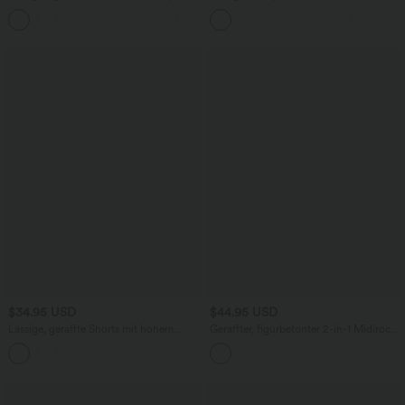
verstellbaren Trägern und integriertem
Ausschnitt, Seitentaschen, kurzen
BH
Ärmeln und Kordelzug - Easy Peezy
Edition
$34.95 USD
$44.95 USD
Lässige, geraffte Shorts mit hohem
Geraffter, figurbetonter 2-in-1 Midirock
Bund, mehreren Taschen und Poka-Dots
aus Kunstleder mit hohem Bund und
- 7,6 cm
abgerundetem Saum