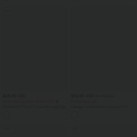
Sale
$25.95 USD
$52.95 USD
$61.95 USD
Extra Schnäppchen $23.49 USD
limited time sale
Softlyzero™ Plush Crossover Leggings
Lässiger, rückenfreier Jumpsuit mit
mit Taschen
Seitentaschen
+16
Sale
Sale