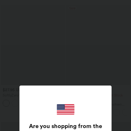
Sale
$27.95 USD
$44.95 USD
SoftlyZero™ - 2-in-1 Yoga-Shorts mit
2 Stück -10%, 3 Stück -15%, 4 Stück
hohem Crossover-Bund, mehreren
-20%
Taschen und Ösen - schnelltrocknend,
Lässige Cordhose mit mittelhohem
7,6 cm
Bund, Reißverschluss und Seitentaschen
Are you shopping from the