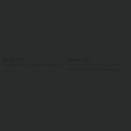
$31.95 USD
$42.95 USD
Softlyzero™ Airy - Yoga-Bermudashorts
Nimm 3, zahle 2; nimm 6, zahle 4
mit hohem Bund, mehreren Taschen
Halara UltraSculpt™ - Formende
+16
und InstantCool
Workout-Leggings mit hohem Bund,
Seitentaschen, Booty-Scrunch und
Bauchkontrolle
Sale