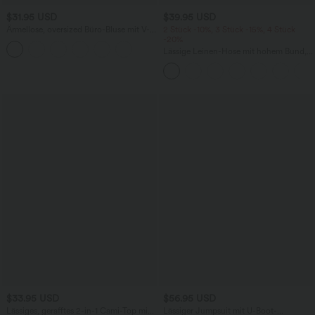
$31.95 USD
$39.95 USD
Ärmellose, oversized Büro-Bluse mit V-
2 Stück -10%, 3 Stück -15%, 4 Stück
Ausschnitt - knitterfrei
-20%
Lässige Leinen-Hose mit hohem Bund,
Kordelzug, weitem Bein und Taschen
$33.95 USD
$56.95 USD
Lässiges, gerafftes 2-in-1 Cami-Top mit
Lässiger Jumpsuit mit U-Boot-