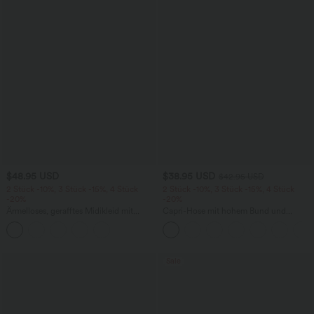
$48.95 USD
$38.95 USD
$42.95 USD
2 Stück -10%, 3 Stück -15%, 4 Stück
2 Stück -10%, 3 Stück -15%, 4 Stück
-20%
-20%
Ärmelloses, gerafftes Midikleid mit
Capri-Hose mit hohem Bund und
eckigem Ausschnitt, integriertem BH
Seitentaschen - leinenähnliches Material
und überkreuztem Rückendesign
Sale