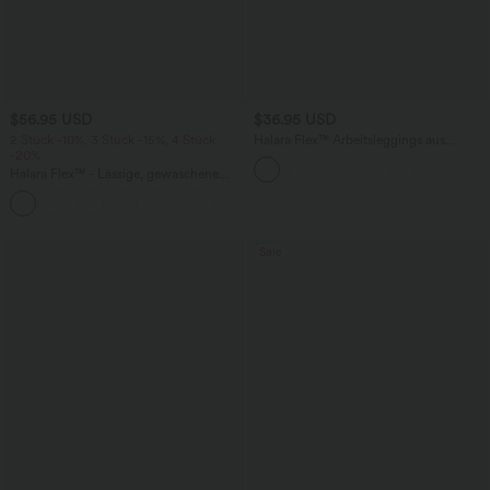
$56.95 USD
$36.95 USD
2 Stück -10%, 3 Stück -15%, 4 Stück
Halara Flex™ Arbeitsleggings aus
-20%
elastischem Strick-Denim mit hohem
Bund und mehreren Taschen
Halara Flex™ - Lässige, gewaschene
Baggy-Jeans aus drapiertem Lyocell mit
mittelhohem Bund, mehreren Taschen
und weitem Bein
Sale