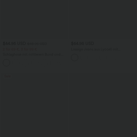
$44.95 USD
$64.95 USD
$48.95 USD
2 für 69 €, 3 für 99 €
Lässige Jeans aus Lyocell mit
mittelhohem Bund, mehreren Taschen
Schlaghose mit mittlerem Bund und
und Kordelzug
seitlichen Reißverschlusstaschen
+12
Sale