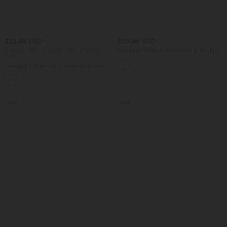
$22.95 USD
$33.95 USD
2 Stück -10%, 3 Stück -15%, 4 Stück
Gerippter Maxi-Freizeitrock in A-Linie
-20%
mit hohem Bund und Schlitzsaum
Lässiges T-Shirt mit V-Ausschnitt und
kurzen Ärmeln
+9
Sale
Sale