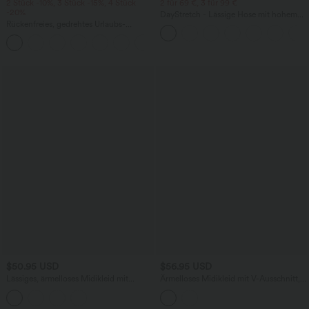
2 Stück -10%, 3 Stück -15%, 4 Stück
2 für 69 €, 3 für 99 €
-20%
DayStretch - Lässige Hose mit hohem
Rückenfreies, gedrehtes Urlaubs-
Bund, Seitentaschen und Barrel-Leg
Maxikleid mit Seitentaschen und Schlitz
+8
$50.95 USD
$56.95 USD
Lässiges, ärmelloses Midikleid mit
Ärmelloses Midikleid mit V-Ausschnitt,
Rundhalsausschnitt, integriertem BH
Seitentaschen und Reißverschluss
und Rüschensaum