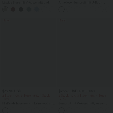
Lässige Bluse mit V-Ausschnitt und
Ärmelloser Jumpsuit mit U-Boot-
kurzen Puffärmeln
Ausschnitt, Seitentaschen, seitlichen
Bindebändern, Streifen und InstantCool
- Easy Peezy Edition
Sale
Sale
$39.95 USD
$23.95 USD
$50.95 USD
2 Stück -10%, 3 Stück -15%, 4 Stück
2 Stück -10%, 3 Stück -15%, 4 Stück
-20%
-20%
Fließende hosenrock in Leinenoptik mit
Jumpsuit mit V-Ausschnitt, kurzen
mittelhohem Bund, Seitentaschen und
Ärmeln, plissierten Seitentaschen und
+1
weitem Bein
weitem Bein, fließendem Waffelmuster