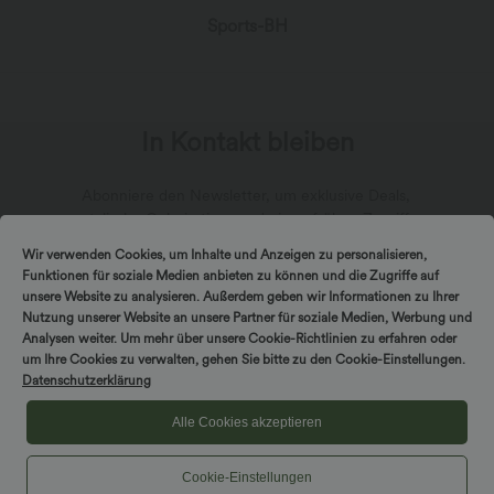
Sports-BH
In Kontakt bleiben
Abonniere den Newsletter, um exklusive Deals,
stylische Geheimtipps und einen frühen Zugriff
auf die neuesten Kollektionen zu erhalten.
Wir verwenden Cookies, um Inhalte und Anzeigen zu personalisieren,
Funktionen für soziale Medien anbieten zu können und die Zugriffe auf
unsere Website zu analysieren. Außerdem geben wir Informationen zu Ihrer
Nutzung unserer Website an unsere Partner für soziale Medien, Werbung und
Analysen weiter. Um mehr über unsere Cookie-Richtlinien zu erfahren oder
*Mit deiner Abonnierung erklärst du dich damit einverstanden,
um Ihre Cookies zu verwalten, gehen Sie bitte zu den Cookie-Einstellungen.
dass du Marketingmitteilungen von Halara per E-Mail erhältst.
Datenschutzerklärung
Du kannst dich jederzeit wieder abmelden. Durch Fortfahren
stimmst du unseren
Allgemeinen Geschäftsbedingungen
und
Datenschutzrichtlinien
zu.
Alle Cookies akzeptieren
Cookie-Einstellungen