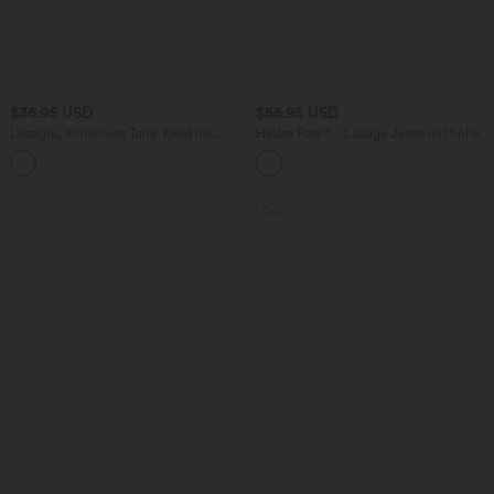
$36.95 USD
$56.95 USD
Lässiges, ärmelloses Tank-Kleid mit
Halara Flex™ - Lässige Jeans mit hohem
Rundhalsausschnitt und Seitentaschen
Crossover-Bund, Seitentaschen,
Bauchkontrolle und geradem Bein
Sale