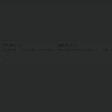
$33.95 USD
$42.95 USD
DayStretch - Arbeits-Shorts mit hohem
Hoch taillierter, fließender 2-in-1-Midi-
Bund, Seitentaschen und weitem Bein
Tanzrock mit Seitentasche
+11