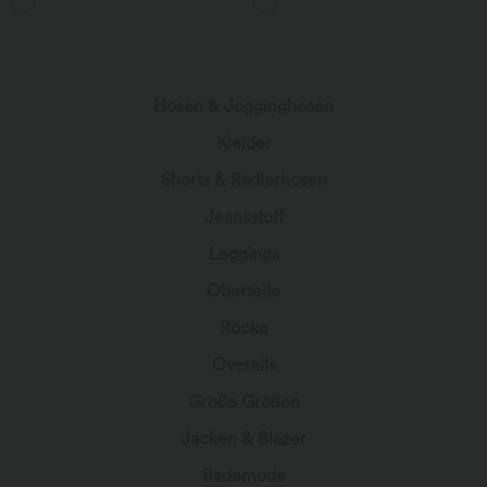
verwaschener Rock
Hosen & Jogginghosen
Kleider
Shorts & Radlerhosen
Jeansstoff
Leggings
Oberteile
Röcke
Overalls
Große Größen
Jacken & Blazer
Bademode