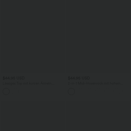
$44.95 USD
$44.95 USD
Lässiges Top mit kurzen Ärmeln,
2-in-1 Midi-Hosenrock mit hohem
integriertem BH, One-Shoulder-Design,
Bund, Seitentaschen, Kordelzug und
Polka-Dots und abgerundetem Saum
kontrastierendem Netz