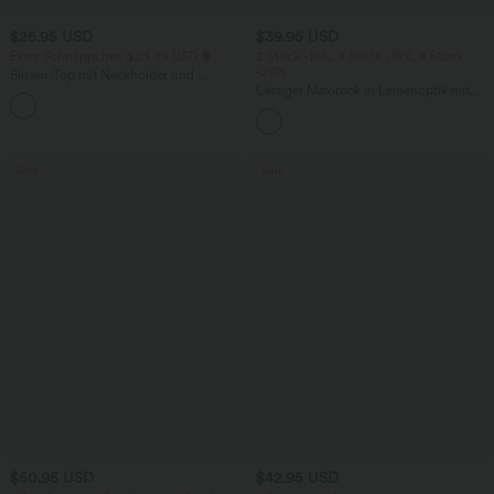
$25.95 USD
$39.95 USD
Extra Schnäppchen $23.49 USD
2 Stück -10%, 3 Stück -15%, 4 Stück
-20%
Blusen-Top mit Neckholder und
Schlüssellochausschnitt, plissiert,
Lässiger Maxirock in Leinenoptik mit
+3
ärmellos, abgerundeter Saum
hohem Bund und Kordelzug
Sale
Sale
$50.95 USD
$42.95 USD