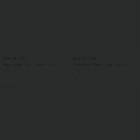
$36.95 USD
$64.95 USD
Figurbetonter, geraffter Maxirock mit
Halara Flex™ Barrel-Leg-Jeans aus
mittelhohem Bund, Streifen,
elastischem Strick-Denim mit niedrigem
Blumenmuster und Bindeband vorne
Bund, Knopf, Reißverschluss und
mehreren Taschen
Sale