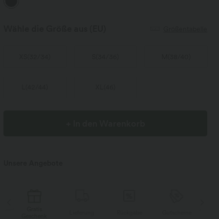
Wähle die Größe aus
(EU)
Größentabelle
XS
(
32/34
)
S
(
34/36
)
M
(
38/40
)
L
(
42/44
)
XL
(
46
)
+ In den Warenkorb
Unsere Angebote
Gratis
Lieferung
Rückgabe
Gutscheine
Li
Geschenk