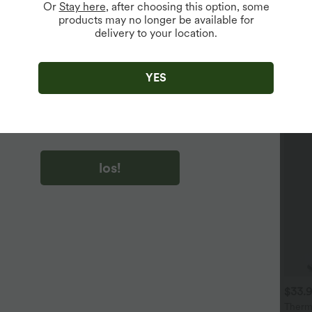
Or
Stay here
, after choosing this option, some
products may no longer be available for
delivery to your location.
u auf „los!“ klicken, stimmen du zu, Marketing-E-Mails über
zu erhalten. du können Ihre Zustimmung jederzeit widerrufen.
YES
u auf „los!“ klicken, haben du
lgemeinen Geschäftsbedingungen
und
ivitätsregeln von Halara
gelesen und stimmen ihnen zu und
n die Datenschutzrichtlinie von Halara an
.
los!
$53.95 USD
$33.95 USD
$33.
alara Ultrasculpt™ Heat -
Softlyzero™ Plush Thermal
Therm