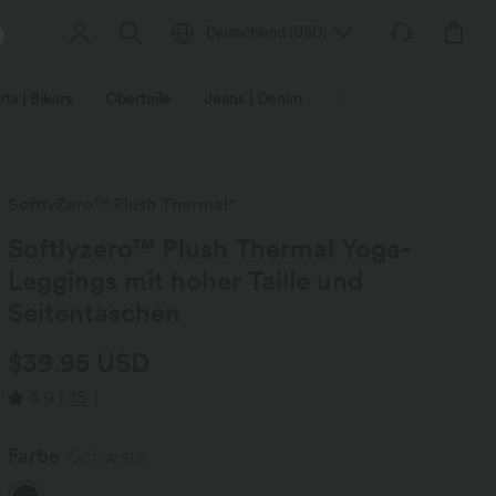
Deutschland
(
USD
)
ts | Bikers
Oberteile
Jeans | Denim
Leggings
Plus-Size
SoftlyZero™ Plush Thermal*
Softlyzero™ Plush Thermal Yoga-
Leggings mit hoher Taille und
Seitentaschen
$39.95 USD
4.9
(
15
)
Farbe
Schwarz