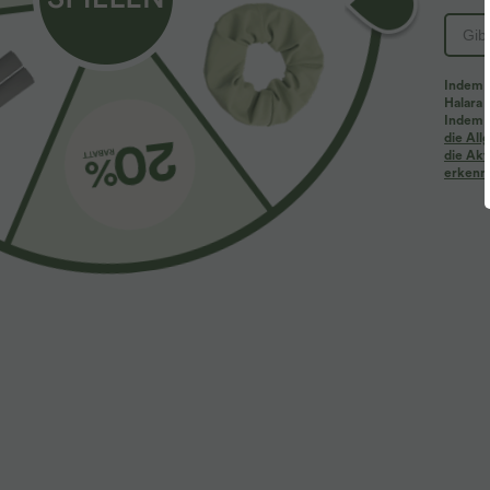
Indem d
Halara 
Indem d
Mehr zum Verlieben
Ähnliche Kleidungsstile
die Al
die Akt
erkenne
$42.95 USD
$70.95 USD
Softlyzero™ Faux Leather
Halara UltraSculpt™ Extra
H