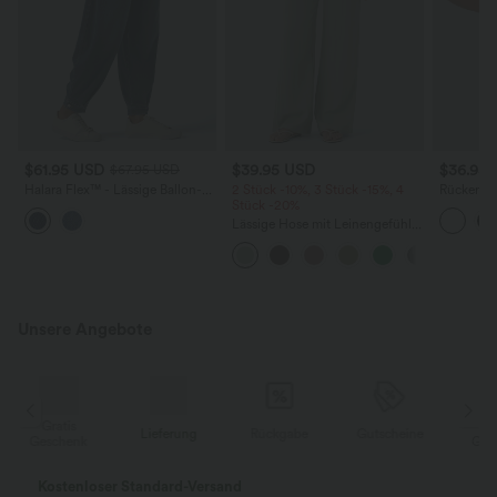
$61.95 USD
$39.95 USD
$36.95
$67.95 USD
Halara Flex™ - Lässige Ballon-
2 Stück -10%, 3 Stück -15%, 4
Rückenfre
Joggers aus Denim mit
Stück -20%
U-Ausschn
mittelhohem Bund und
Trägern 
Lässige Hose mit Leinengefühl,
mehreren Taschen
Saum
hoher Taille, Kordelzug an der
Seite und weitem Bein
Unsere Angebote
Gratis
Lieferung
Rückgabe
Gutscheine
k
Geschenk
Kostenloser Standard-Versand