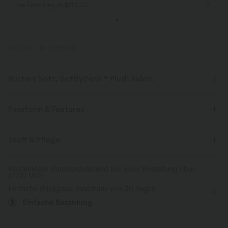
bei Bestellung ab $77 USD
PRODUKT ID: 02752935
Buttery Soft, SoftlyZero™ Plush Fabric
Buttery soft, four-way stretch, and moisture-wicking comfort for all-day
wear.
Passform & Features
Butterweich
Vier-Wege-Stretch
Körperbetont
Easy Peezy
Innenshorts
Stoff & Pflege
Geformter Abstandshalter
Seitentaschen
Atmungsaktiv
Feuchtigkeitsableitend
Kostenloser Standardversand bei einer Bestellung über
$77.37 USD
tiefer Rückenausschnitt
Herz-Ausschnitt
Yoga & Pilates
Einfache Rückgabe innerhalb von 30 Tagen
Mini
Trapez
ärmellos
Hohe Dehnung
Einfache Bezahlung
Vier-Wege-Stretch
A-Linie