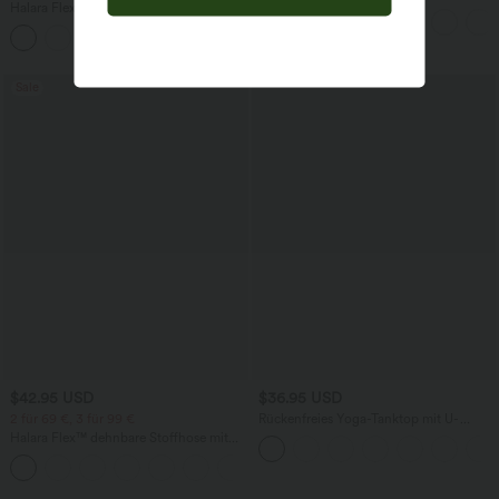
Halara Flex™ Baggy Jeans Low Rise mit
Stoffhose mit hohem Bund,
Knopf und Reißverschluss, mehreren
Seitentaschen und geradem Bein
+5
Taschen, weitem Bein
Sale
$42.95 USD
$36.95 USD
2 für 69 €, 3 für 99 €
Rückenfreies Yoga-Tanktop mit U-
Ausschnitt, überkreuzten Trägern und
Halara Flex™ dehnbare Stoffhose mit
abgerundetem Saum
hohem Bund, Waffelmuster,
+20
Seitentaschen und weitem Bein