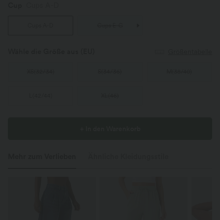
Cup
Cups A-D
Cups A-D
Cups E-G
Wähle die Größe aus
(EU)
Größentabelle
XS
(
32/34
)
S
(
34/36
)
M
(
38/40
)
L
(
42/44
)
XL
(
46
)
+ In den Warenkorb
Mehr zum Verlieben
Ähnliche Kleidungsstile