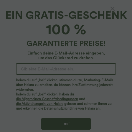
EIN GRATIS-GESCHENK
SoftlyZero™ Plush*
100 %
Softlyzero™ Plush - Rückenfreies 2-in-1 Yoga-
Aktivkleid mit Seitentaschen, verstellbaren
Trägern und geformten Cups - Easy Peezy
4.7
(
27
)
GARANTIERTE PREISE!
$53.95 USD
Einfach deine E-Mail-Adresse eingeben,
um das Glücksrad zu drehen.
Indem du auf „los!“ klicken, stimmen du zu, Marketing-E-Mails
über Halara zu erhalten. du können Ihre Zustimmung jederzeit
widerrufen.
Indem du auf „los!“ klicken, haben du
die Allgemeinen Geschäftsbedingungen
und
die Aktivitätsregeln von Halara
gelesen und stimmen ihnen zu
und
erkennen die Datenschutzrichtlinie von Halara an
.
los!