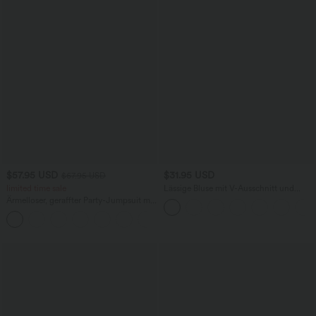
$57.95 USD
$31.95 USD
$67.95 USD
limited time sale
Lässige Bluse mit V-Ausschnitt und
kurzen Puffärmeln
Ärmelloser, geraffter Party-Jumpsuit mit
V-Ausschnitt, Seitentaschen und
+7
unsichtbarem Reißverschluss - pipi-
praktisch