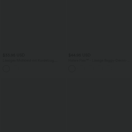
$33.95 USD
$44.95 USD
Lässiges Midikleid mit Kordelzug,
Halara Flex™ - Lässige Baggy-Denim-
Schlitz und geschwungenem Saum
Shorts mit hohem Crossover-Bund und
mehreren Taschen