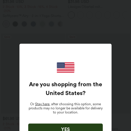
$31.95 USD
$31.95 USD
2 Stück -10%, 3 Stück -15%, 4 Stück
Lässiges Oberteil mit
-20%
Rundhalsausschnitt und
Fledermausärmeln
Softlyzero™ Airy - 2-in-1 Yoga-Shorts
mit superhohem Bund, mehreren
+23
Taschen und InstantCool - 17,78 cm
Sale
Sale
Are you shopping from the
United States
?
Or
Stay here
, after choosing this option, some
products may no longer be available for delivery
to your location.
$61.95 USD
$44.95 USD
$64.95 USD
2 Stück -10%, 3 Stück -15%, 4 Stück
2 für 69 €, 3 für 99 €
-20%
YES
Halara Flex™ plissierte dehnbare