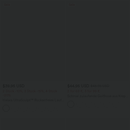
Sale
Sale
$39.95 USD
$44.95 USD
$48.95 USD
2 Stück -10%, 3 Stück -15%, 4 Stück
2 für 69 €, 3 für 99 €
-20%
Schmal zulaufende Golfhose aus Krepp
Halara UltraSculpt™ Rückenfreies Lauf-
mit hohem Bund und Seitentaschen
Tanktop mit U-Ausschnitt und
+11
überkreuztem, abgerundetem Saum