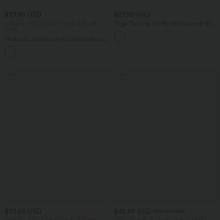
$39.95 USD
$27.95 USD
2 Stück -10%, 3 Stück -15%, 4 Stück
Yoga-Tanktop mit Rundhalsausschnitt,
-20%
Rüschen und InstantCool
Fließende hosenrock in Leinenoptik mit
mittelhohem Bund, Seitentaschen und
+1
weitem Bein
Sale
Sale
$33.95 USD
$42.95 USD
$50.95 USD