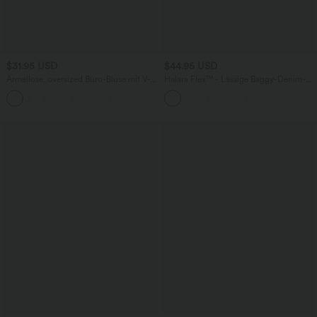
$31.95 USD
$44.95 USD
Ärmellose, oversized Büro-Bluse mit V-
Halara Flex™ - Lässige Baggy-Denim-
Ausschnitt - knitterfrei
Shorts mit hohem Crossover-Bund und
mehreren Taschen