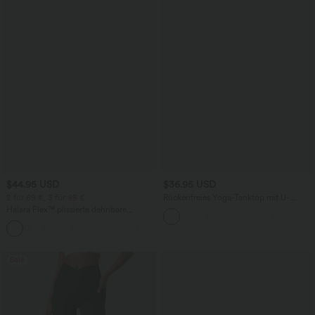
$44.95 USD
$36.95 USD
2 für 69 €, 3 für 99 €
Rückenfreies Yoga-Tanktop mit U-
Ausschnitt, überkreuzten Trägern und
Halara Flex™ plissierte dehnbare
abgerundetem Saum
Stoffhose mit hohem Bund,
+23
Seitentaschen und geradem Bein
Sale