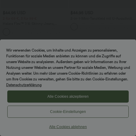
$44.95 USD
$44.95 USD
2 für 69 €, 3 für 99 €
2-in-1-Mini-Tanzkleid mit U-Ausschnitt,
rückenfrei, verdrehter Ausschnitt,
Halara Flex™ 7/8-Skinny-Jeans,
Seitentasche-Easy Peezy
Röhrenjeans aus elastischem Strick-
Denim im 5-Pocket-Style mit hohem
Bund
Sale
Wir verwenden Cookies, um Inhalte und Anzeigen zu personalisieren,
Funktionen für soziale Medien anbieten zu können und die Zugriffe auf
unsere Website zu analysieren. Außerdem geben wir Informationen zu Ihrer
Nutzung unserer Website an unsere Partner für soziale Medien, Werbung und
Analysen weiter. Um mehr über unsere Cookie-Richtlinien zu erfahren oder
um Ihre Cookies zu verwalten, gehen Sie bitte zu den Cookie-Einstellungen.
Datenschutzerklärung
Alle Cookies akzeptieren
Cookie-Einstellungen
Alle Cookies ablehnen
$56.95 USD
$67.95 USD
2 Stück -10%, 3 Stück -15%, 4 Stück
Rückenfreies, ärmelloses, fließendes