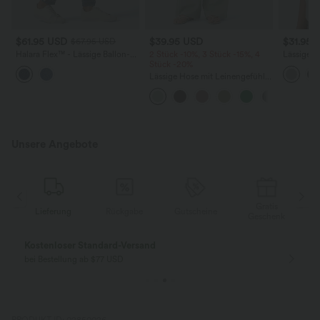
$61.95 USD
$39.95 USD
$31.95 
$67.95 USD
Halara Flex™ - Lässige Ballon-
2 Stück -10%, 3 Stück -15%, 4
Lässiges 
Joggers aus Denim mit
Stück -20%
Rundhals
mittelhohem Bund und
Flederma
Lässige Hose mit Leinengefühl,
mehreren Taschen
hoher Taille, Kordelzug an der
Seite und weitem Bein
Unsere Angebote
Gratis
Lieferung
Rückgabe
Gutscheine
k
Geschenk
Kostenloser Standard-Versand
bei Bestellung ab $77 USD