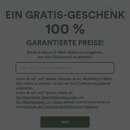
EIN GRATIS-GESCHENK
SoftlyZero™ Plush*
100 %
Softlyzero™ Plush Crossover-Yoga-Shorts
mit hohem Bund, Scrunch
4.8
(
2174
)
GARANTIERTE PREISE!
$25.95 USD
Einfach deine E-Mail-Adresse eingeben,
um das Glücksrad zu drehen.
Indem du auf „los!“ klicken, stimmen du zu, Marketing-E-Mails
über Halara zu erhalten. du können Ihre Zustimmung jederzeit
widerrufen.
Indem du auf „los!“ klicken, haben du
die Allgemeinen Geschäftsbedingungen
und
die Aktivitätsregeln von Halara
gelesen und stimmen ihnen zu
und
erkennen die Datenschutzrichtlinie von Halara an
.
los!