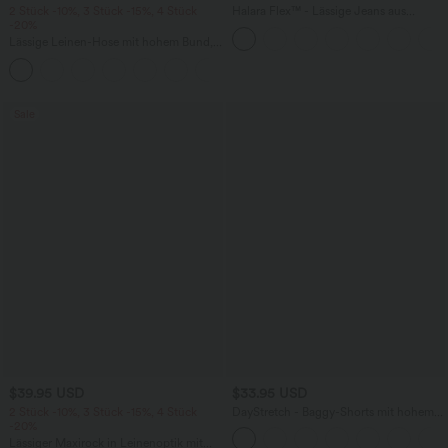
2 Stück -10%, 3 Stück -15%, 4 Stück
Halara Flex™ - Lässige Jeans aus
-20%
elastischem Strick-Denim mit hohem
Bund, mehreren Taschen,
Lässige Leinen-Hose mit hohem Bund,
Knopfverschluss und geradem Bein
Kordelzug, weitem Bein und Taschen
+5
Sale
$39.95 USD
$33.95 USD
2 Stück -10%, 3 Stück -15%, 4 Stück
DayStretch - Baggy-Shorts mit hohem
-20%
Bund und Seitentaschen - 17,8 cm
Lässiger Maxirock in Leinenoptik mit