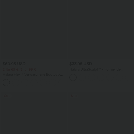
$50.95 USD
$33.95 USD
2 für 69 €, 3 für 99 €
Halara UltraSculpt™ - Formende
Workout-Shorts mit hohe Bund,
Halara Flex™ Verwaschene Bootcut-
Seitentaschen und Bauchkontrolle - 17,8
Jeans aus elastischem Strick-Denim mit
cm
+5
hohem Bund und mehrere Taschen
Sale
Sale