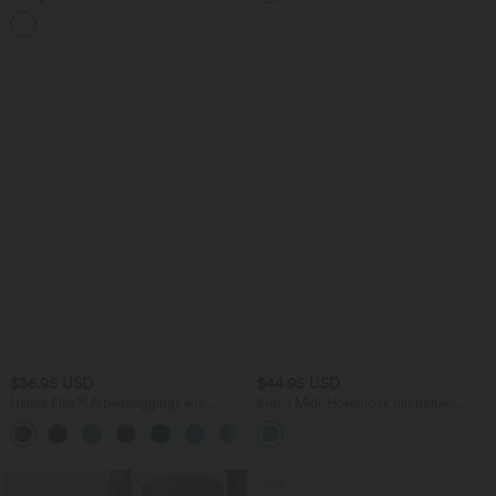
hohem Bund und Kordelzug
$36.95 USD
$44.95 USD
Halara Flex™ Arbeitsleggings aus
2-in-1 Midi-Hosenrock mit hohem
elastischem Strick-Denim mit hohem
Bund, Seitentaschen, Kordelzug und
+1
Bund und mehreren Taschen
kontrastierendem Netz
Sale