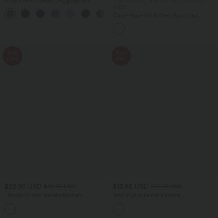
Halara Flex™ Jeans Jeggings aus
2 Stück -10%, 3 Stück -15%, 4 Stück
elastischem Strick-Denim mit hohem
-20%
Bund und Gesäßtaschen
Capri-Hose mit hohem Bund und
Seitentaschen - leinenähnliches Material
Sale
Sale
-52%
-79%
$20.95 USD
$13.95 USD
$43.95 USD
$66.95 USD
Lässige Shorts aus elastischem
Trainingsjacke mit Kapuze,
Kunstleder mit hohem Bund und
Seitentaschen, langen Ärmeln und
Seitentaschen
Rüschensaum - UPF40+