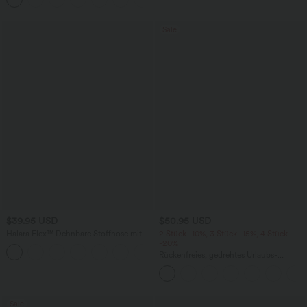
Sale
$39.95 USD
$50.95 USD
Halara Flex™ Dehnbare Stoffhose mit
2 Stück -10%, 3 Stück -15%, 4 Stück
hohem Bund und Seitentasche hinten
-20%
+13
Rückenfreies, gedrehtes Urlaubs-
Maxikleid mit Seitentaschen und Schlitz
Sale