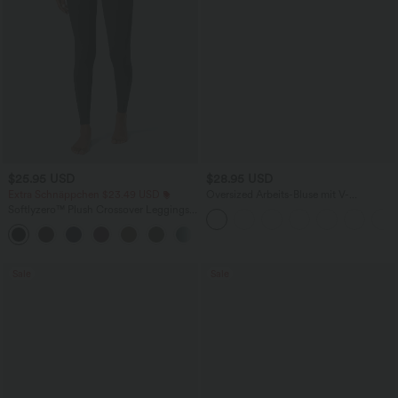
$25.95 USD
$28.95 USD
Extra Schnäppchen $23.49 USD
Oversized Arbeits-Bluse mit V-
Ausschnitt und kurzen Ärmeln -
Softlyzero™ Plush Crossover Leggings
knitterfrei
mit Taschen
+16
Sale
Sale