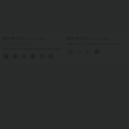
$44.95 USD
$65.95 USD
$48.95 USD
$70.95 USD
2 für 69 €, 3 für 99 €
Halara Flex™ lässige, verwaschene
Baggy Jeans aus elastischem Strick-
Schmal zulaufende Golfhose aus Krepp
Denim mit niedrigem Bund, Knopf,
mit hohem Bund und Seitentaschen
Reißverschluss, mehreren Taschen und
weitem Bein