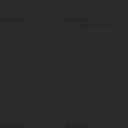
$33.95 USD
$33.95 USD
Softlyzero™ Airy - 2-in-1 Yoga-Shorts
Lässiges Midikleid mit Kordelzug,
mit superhohem Bund, mehreren
Schlitz und geschwungenem Saum
+10
Taschen und InstantCool - 22,9 cm
Sale
$39.95 USD
$64.95 USD