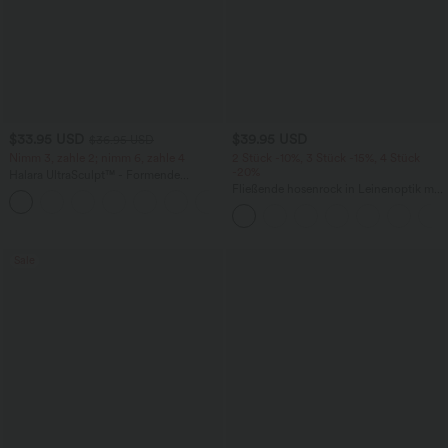
$33.95 USD
$39.95 USD
$36.95 USD
Nimm 3, zahle 2; nimm 6, zahle 4
2 Stück -10%, 3 Stück -15%, 4 Stück
-20%
Halara UltraSculpt™ - Formende
Workout-Leggings mit hohem Bund,
Fließende hosenrock in Leinenoptik mit
+17
Seitentaschen und Bauchkontrolle
mittelhohem Bund, Seitentaschen und
weitem Bein
Sale