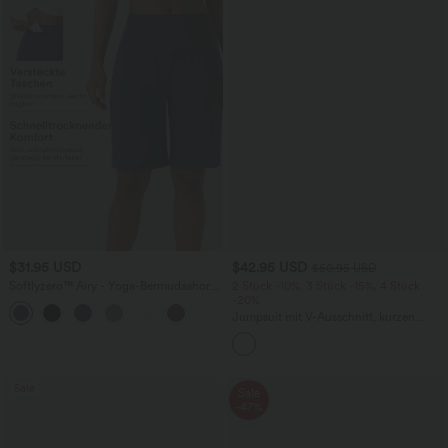
$31.95 USD
$42.95 USD
$50.95 USD
Softlyzero™ Airy - Yoga-Bermudashorts
2 Stück -10%, 3 Stück -15%, 4 Stück
mit hohem Bund, mehreren Taschen
-20%
+16
und InstantCool
Jumpsuit mit V-Ausschnitt, kurzen
Ärmeln, plissierten Seitentaschen und
weitem Bein, fließendem Waffelmuster
Sale
Sale
-47%