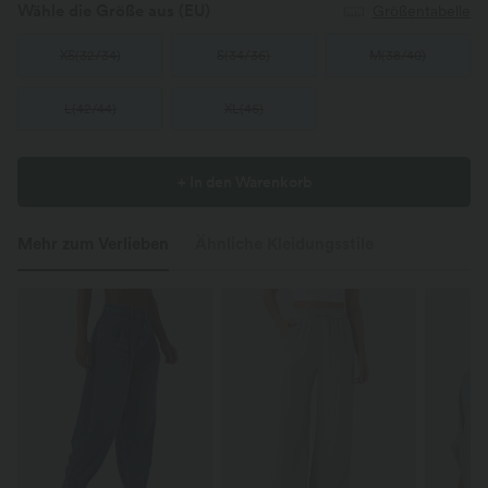
Wähle die Größe aus
(EU)
Größentabelle
XS
(
32/34
)
S
(
34/36
)
M
(
38/40
)
L
(
42/44
)
XL
(
46
)
+ In den Warenkorb
Mehr zum Verlieben
Ähnliche Kleidungsstile