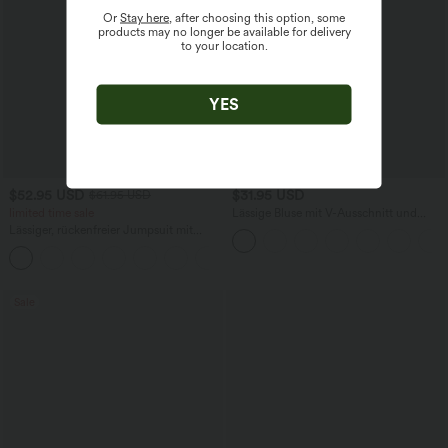
Or
Stay here
, after choosing this option, some
products may no longer be available for delivery
to your location.
YES
$52.95 USD
$31.95 USD
$61.95 USD
limited time sale
Lässige Bluse mit V-Ausschnitt und
kurzen Puffärmeln
Lässiger, rückenfreier Jumpsuit mit
Seitentaschen
+10
Sale