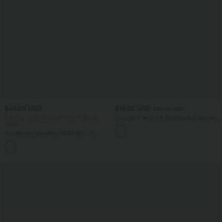
$48.95 USD
$19.95 USD
$37.95 USD
2 Stück -10%, 3 Stück -15%, 4 Stück
Lounge-Hemd mit Brusttasche, kurzen
-20%
Ärmeln und Streifen
Ärmelloses, gerafftes Midikleid mit
eckigem Ausschnitt, integriertem BH
und überkreuztem Rückendesign