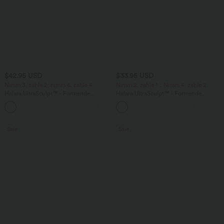
$42.95 USD
$33.95 USD
Nimm 3, zahle 2; nimm 6, zahle 4
Nimm 2, zahle 1；Nimm 4, zahle 2
Halara UltraSculpt™ - Formende
Halara UltraSculpt™ - Formende
Workout-Leggings mit hohem Bund,
Workout-Leggings mit hohem Bund,
+13
Seitentaschen, Booty-Scrunch und
Seitentaschen und Bauchkontrolle - 12,7
Bauchkontrolle
cm
Sale
Sale