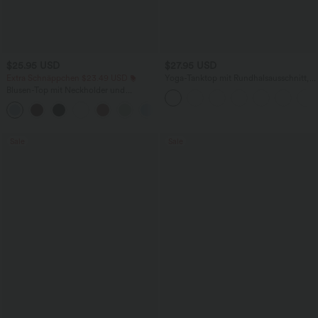
$25.95 USD
$27.95 USD
Extra Schnäppchen $23.49 USD
Yoga-Tanktop mit Rundhalsausschnitt,
Rüschen und InstantCool
Blusen-Top mit Neckholder und
Schlüssellochausschnitt, plissiert,
+3
ärmellos, abgerundeter Saum
Sale
Sale