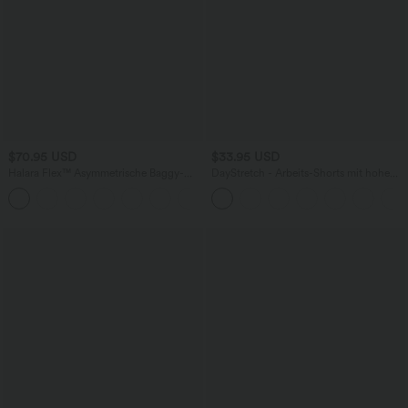
$70.95 USD
$33.95 USD
Halara Flex™ Asymmetrische Baggy-
DayStretch - Arbeits-Shorts mit hohem
Jeans mit hohem Bund und Taschen​
Bund, Seitentaschen und weitem Bein