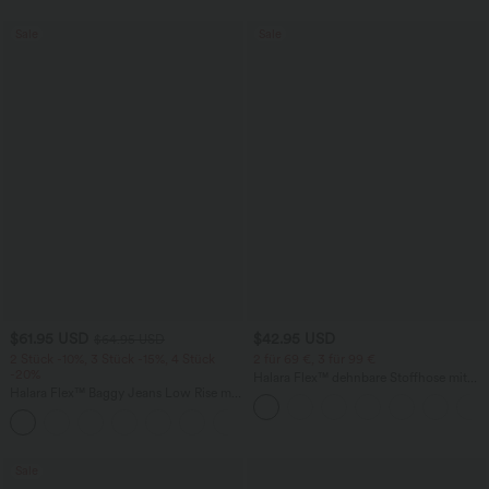
Sale
Sale
$61.95 USD
$42.95 USD
$64.95 USD
2 Stück -10%, 3 Stück -15%, 4 Stück
2 für 69 €, 3 für 99 €
-20%
Halara Flex™ dehnbare Stoffhose mit
Halara Flex™ Baggy Jeans Low Rise mit
hohem Bund, Waffelmuster,
Knopf und Reißverschluss, mehreren
Seitentaschen und weitem Bein
+5
Taschen, weitem Bein
Sale