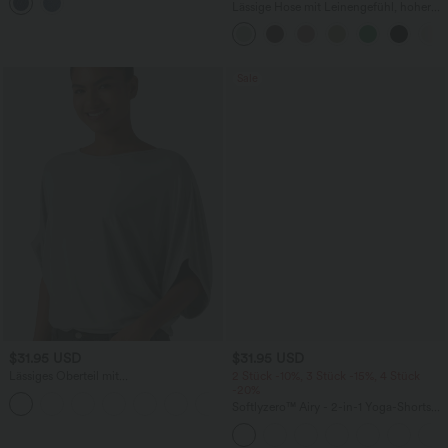
mehreren Taschen
Lässige Hose mit Leinengefühl, hoher
Taille, Kordelzug an der Seite und
weitem Bein
Sale
$31.95 USD
$31.95 USD
Lässiges Oberteil mit
2 Stück -10%, 3 Stück -15%, 4 Stück
Rundhalsausschnitt und
-20%
+1
Fledermausärmeln
Softlyzero™ Airy - 2-in-1 Yoga-Shorts
mit superhohem Bund, mehreren
Taschen und InstantCool - 17,78 cm