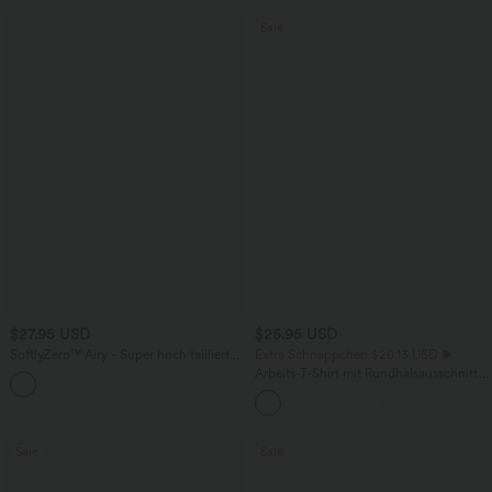
Sale
$27.95 USD
$25.95 USD
SoftlyZero™ Airy - Super hoch taillierte
Extra Schnäppchen $20.13 USD
2-in-1-Yoga-Shorts mit Gesäßtasche
Arbeits-T-Shirt mit Rundhalsausschnitt
+20
und Seitentasche-längere Länge
und kurzen Fledermausärmeln
Sale
Sale