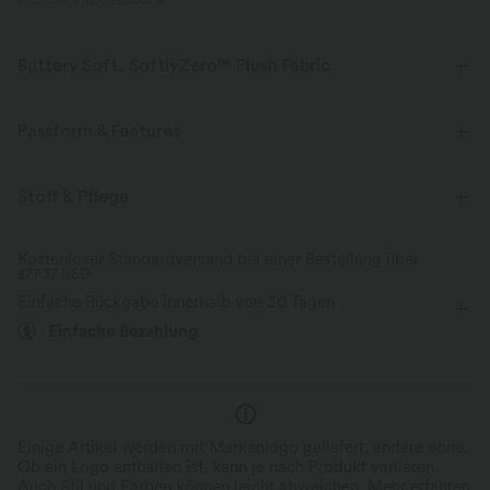
PRODUKT ID: 02850026
Buttery Soft, SoftlyZero™ Plush Fabric
Buttery soft, four-way stretch, and moisture-wicking comfort for all-day
wear.
Passform & Features
Butterweich
Vier-Wege-Stretch
Crossover-Bund
Raffung
überziehen
Stoff & Pflege
Yoga & Pilates
12,5 cm
mit hohem Bund
Atmungsaktiv
Feuchtigkeitsableitend
Kostenloser Standardversand bei einer Bestellung über
$77.37 USD
eng geschnitten
Hohe Dehnung
Vier-Wege-Stretch
Einfache Rückgabe innerhalb von 30 Tagen
Einfache Bezahlung
Einige Artikel werden mit Markenlogo geliefert, andere ohne.
Ob ein Logo enthalten ist, kann je nach Produkt variieren.
Auch Stil und Farben können leicht abweichen.
Mehr erfahren