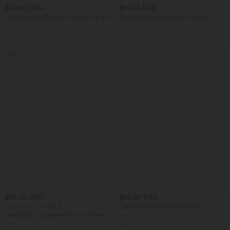
$33.95 USD
$67.95 USD
Lässiges, gerafftes 2-in-1 Cami-Top mit
Ärmelloser Jumpsuit mit U-Boot-
verstellbaren Trägern und integriertem
Ausschnitt, Seitentaschen, seitlichen
BH
Bindebändern, Streifen und InstantCool
- Easy Peezy Edition
Sale
$42.95 USD
$64.95 USD
2 für 69 €, 3 für 99 €
Lässige Jeans aus Lyocell mit
mittelhohem Bund, mehreren Taschen
DayStretch - Lässige Hose mit hohem
und Kordelzug
Bund, Seitentaschen und Barrel-Leg
+5