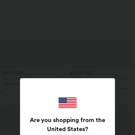
$33.95 USD
$39.95 USD
Nimm 3, zahle 2; nimm 6, zahle 4
2 Stück -10%, 3 Stück -15%, 4 Stück
-20%
Halara UltraSculpt™ - Yoga-Sport-BH
mit leichtem Support und geformten
Halara UltraSculpt™ Rückenfreies Lauf-
Körbchen - Push-Up
Tanktop mit U-Ausschnitt und
überkreuztem, abgerundetem Saum
Are you shopping from the
United States
?