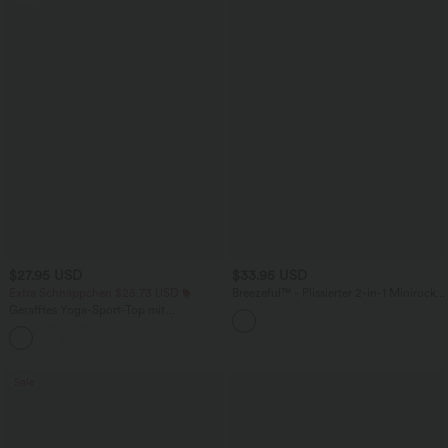
$27.95 USD
$33.95 USD
Extra Schnäppchen $25.73 USD
Breezeful™ - Plissierter 2-in-1 Minirock
mit hohem Bund, Taschen und
Gerafftes Yoga-Sport-Top mit
asymmetrischem Saum -
Rundhalsausschnitt und kurzen Ärmeln
schnelltrocknend, extralang
+11
- UPF50+
Sale