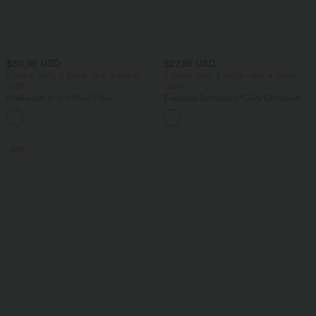
$50.95 USD
$27.95 USD
2 Stück -10%, 3 Stück -15%, 4 Stück
2 Stück -10%, 3 Stück -15%, 4 Stück
-20%
-20%
Fließender 2-in-1 Maxi-Flare-
Everyday Softlyzero™ Airy Crossover 2-
Freizeitrock mit hohem Bund,
in-1-Mini-Tennisrock mit Seitentaschen-
+1
Seitentaschen und kontrastierendem
Lucid
Netzstoff
Sale