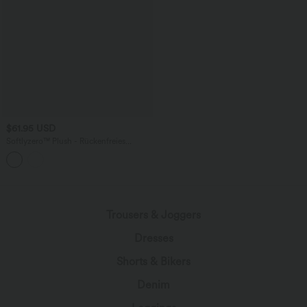
$61.95 USD
Softlyzero™ Plush - Rückenfreies
Sportkleid mit verstellbaren Trägern,
integriertem BH und überkreuztem
Rückendesign - Push-Up, Easy Peezy
Edition, E-G Cups
Trousers & Joggers
Dresses
Shorts & Bikers
Denim