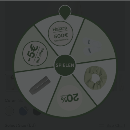
Color
Solitary Star
SALE
SALE
Select Size
(EU)
Size Chart