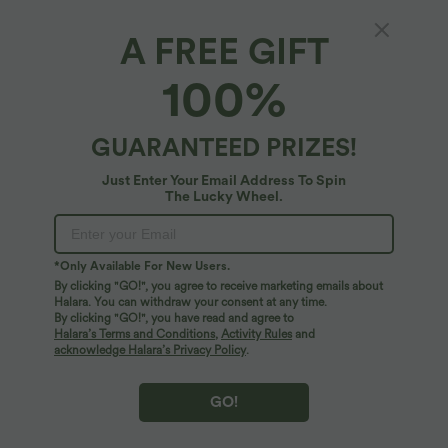
A FREE GIFT
SoftlyZero™ Plush*
100%
Softlyzero™ Plush Rückenfreies 2-in-1-
Minikleid mit ausgestelltem Bein und Taschen
– Easy Peezy Edition
$48.95 USD
GUARANTEED PRIZES!
Just Enter Your Email Address To Spin
The Lucky Wheel.
*Only Available For New Users.
By clicking "GO!", you agree to receive marketing emails about
Halara. You can withdraw your consent at any time.
By clicking "GO!", you have read and agree to
Halara’s Terms and Conditions
,
Activity Rules
and
acknowledge Halara’s Privacy Policy
.
GO!