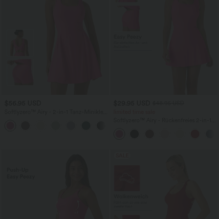
$56.95 USD
$29.95 USD
$48.95 USD
Softlyzero™ Airy - 2-in-1 Tanz-Minikleid
limited time sale
mit Seitentaschen und InstantCool -
Softlyzero™ Airy - Rückenfreies 2-in-1
+9
Easy Peezy Edition, extralang
Crossover-Minikleid mit U-Ausschnitt,
Seitentaschen und InstantCool - Easy
Peezy
SALE