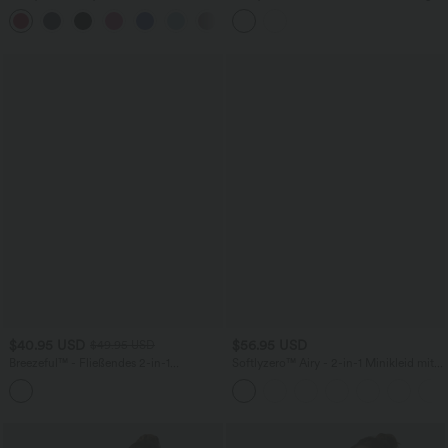
Minikleid mit Seitentaschen und
Minikleid mit Seitentaschen - Easy
InstantCool - Easy Peezy Edition,
Peezy Edition, UPF50+
UPF50+
$40.95 USD
$56.95 USD
$49.95 USD
Breezeful™ - Fließendes 2-in-1
Softlyzero™ Airy - 2-in-1 Minikleid mit
Pickleball-Minikleid im Korsett-Stil mit
U-Ausschnitt, Seitentaschen und
Seitentaschen - A-C Cups,
InstantCool - Easy Peezy, E-G Cups
schnelltrocknend