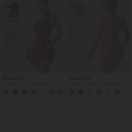
$44.95 USD
$50.95 USD
Softlyzero™ Airy - Rückenfreies
Softlyzero™ Plush - Rückenfreies
Sportkleid mit Seitentaschen und
Sportkleid - Easy Peezy Edition,
+1
InstantCool - Easy Peezy Edition, E-G
Körbchengröße E-G
Cups