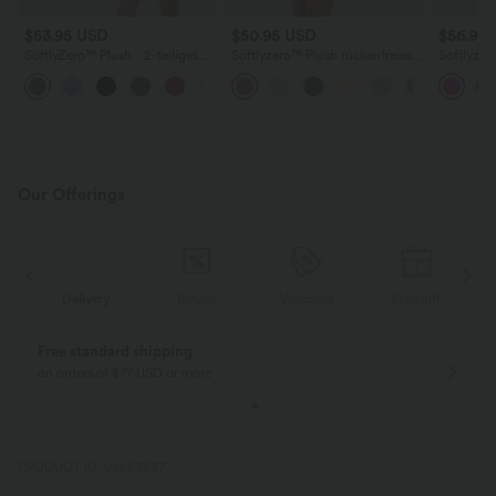
$53.95 USD
$50.95 USD
$56.95
SoftlyZero™ Plush - 2-teiliges
Softlyzero™ Plush rückenfreies
Softlyzer
Yoga-Minikleid mit
2-in-1-Flare-Trainingskleid –
Minikleid
Seitentaschen und Cut-Out-
Wannabe – Easy Peezy
InstantCo
Design - A-C Cups
Edition, 
Our Offerings
Delivery
Return
Vouchers
Free gift
Free standard shipping
on orders of $77 USD or more
PRODUCT ID: 02653587