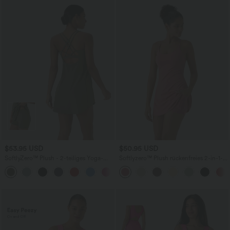
$53.95 USD
$50.95 USD
SoftlyZero™ Plush - 2-teiliges Yoga-
Softlyzero™ Plush rückenfreies 2-in-1-
Minikleid mit Seitentaschen und Cut-
Flare-Trainingskleid – Wannabe – Easy
Out-Design - A-C Cups
Peezy