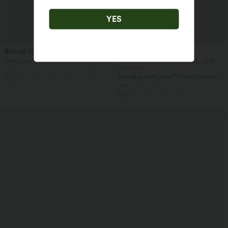
YES
$59.95 USD
$23.95 USD
$39.95 USD
Softlyzero™ Rückenfreies, extralanges
Plus Size Deal: -10€ from 99€, -30€
Plush-Aktivkleid - Easy Peezy Edition
from 199€
+10
Everyday Softlyzero™ Airy Crossover
Side Pocket 2-in-1 Tennisrock in
Übergröße-Lucid