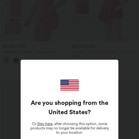
$61.95 USD
$42.95 USD
Softlyzero™ Plush - Rückenfreies
2 pieces -10%, 3 pieces -15%, 4 pieces
Sportkleid mit verstellbaren Trägern,
-20%
integriertem BH und überkreuztem
Softlyzero™ Airy, rückenfreies,
Rückendesign - Push-Up, Easy Peezy
gedrehtes Cool Touch Yoga-Aktivkleid
Edition
– Easy Peezy Edition
SALE
Are you shopping from the
United States
?
Or
Stay here
, after choosing this option, some
products may no longer be available for delivery
to your location.