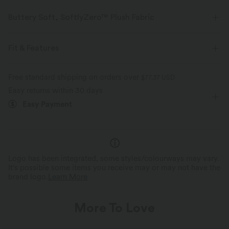
Buttery Soft, SoftlyZero™ Plush Fabric
Buttery soft, four-way stretch, and moisture-wicking comfort for all-day
wear.
Fit & Features
Buttery soft
Four-way stretch
Form-Fitting
Easy Peezy
Built-in Shorts
Free standard shipping on orders over
$77.37 USD
Easy returns within 30 days
Built-in Bra
Hidden Pockets
Square Neck
Breathable
Moisture-wicking
Easy Payment
Ruched
Pull-on
Dance
Mini
Trapeze
Sleeveless
High Stretch
Four-Way Stretch
A-Line
Logo has been integrated, some styles/colourways may vary.
It's possible some items you receive may or may not have the
brand logo.
Learn More
More To Love