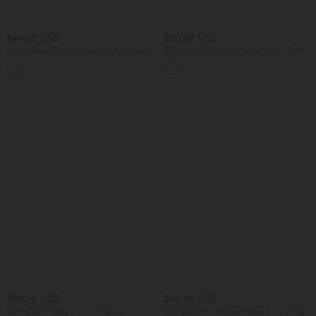
$44.95 USD
$50.95 USD
2-in-1-Mini-Tanzkleid mit U-Ausschnitt,
Breezeful™ - Rückenfreies 2-in-1 Tanz-
rückenfrei, verdrehter Ausschnitt,
Minikleid mit Seitentaschen und
+13
Seitentasche-Easy Peezy
Bindeband hinten - Easy Peezy Edition,
schnelltrocknend
$59.95 USD
$59.95 USD
SoftlyZero™ Airy - 2-in-1 Tennis-
Softlyzero™ - Rückenfreies 2-in-1 Yoga-