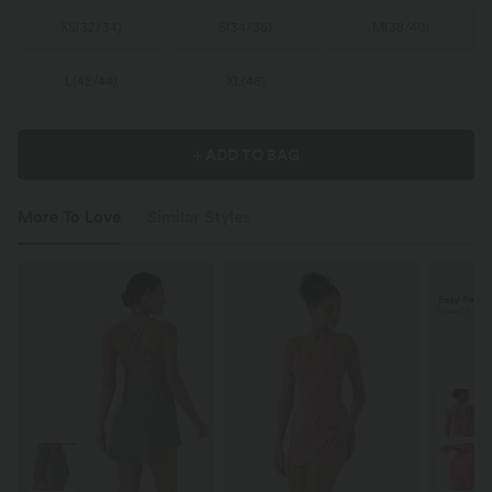
XS
(
32/34
)
S
(
34/36
)
M
(
38/40
)
L
(
42/44
)
XL
(
46
)
+ ADD TO BAG
More To Love
Similar Styles