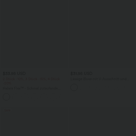
$33.95 USD
$31.95 USD
2 Stück -10%, 3 Stück -15%, 4 Stück
Lässige Bluse mit V-Ausschnitt und
-20%
kurzen Puffärmeln
Halara Flex™ - Schmal zulaufende
Bürohose mit hohem Bund,
+8
Seitentaschen und Waffelstoff
Sale