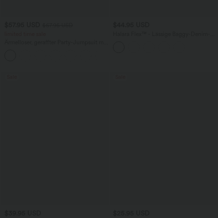
$57.95 USD
$44.95 USD
$67.95 USD
limited time sale
Halara Flex™ - Lässige Baggy-Denim-
Shorts mit hohem Crossover-Bund und
Ärmelloser, geraffter Party-Jumpsuit mit
mehreren Taschen
V-Ausschnitt, Seitentaschen und
+7
unsichtbarem Reißverschluss - pipi-
praktisch
Sale
Sale
$39.95 USD
$25.95 USD