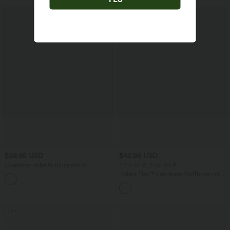
Sale
$28.95 USD
$42.95 USD
Oversized Arbeits-Bluse mit V-
2 für 69 €, 3 für 99 €
Ausschnitt und kurzen Ärmeln -
Halara Flex™ dehnbare Stoffhose mit
+1
knitterfrei
hohem Bund, Waffelmuster,
Seitentaschen und weitem Bein
Sale