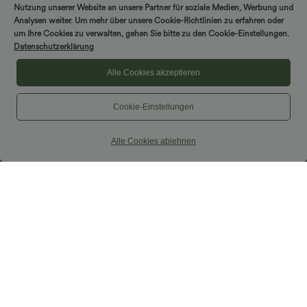
Bund, Reißverschluss und Seitentaschen
Nutzung unserer Website an unsere Partner für soziale Medien, Werbung und
Analysen weiter. Um mehr über unsere Cookie-Richtlinien zu erfahren oder
um Ihre Cookies zu verwalten, gehen Sie bitte zu den Cookie-Einstellungen.
Sale
Datenschutzerklärung
Alle Cookies akzeptieren
Cookie-Einstellungen
Alle Cookies ablehnen
$33.95 USD
$52.95 USD
$36.95 USD
$61.95 USD
Nimm 3, zahle 2; nimm 6, zahle 4
limited time sale
Halara UltraSculpt™ - Formende
Lässiger, rückenfreier Jumpsuit mit
Workout-Leggings mit hohem Bund,
Seitentaschen
+17
Seitentaschen und Bauchkontrolle