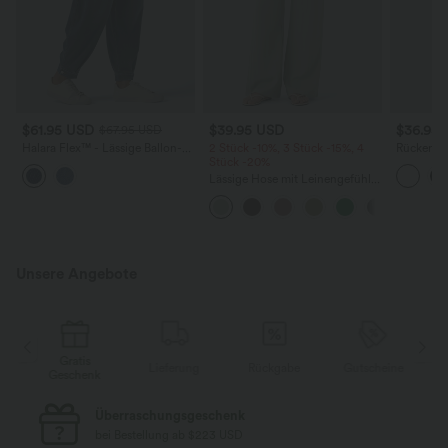
$61.95 USD
$39.95 USD
$36.95
$67.95 USD
Halara Flex™ - Lässige Ballon-
2 Stück -10%, 3 Stück -15%, 4
Rückenfre
Joggers aus Denim mit
Stück -20%
U-Ausschn
mittelhohem Bund und
Trägern 
Lässige Hose mit Leinengefühl,
mehreren Taschen
Saum
hoher Taille, Kordelzug an der
Seite und weitem Bein
Unsere Angebote
Gratis
Lieferung
Rückgabe
Gutscheine
k
Geschenk
Kostenloser Standard-Versand
bei Bestellung ab $77 USD