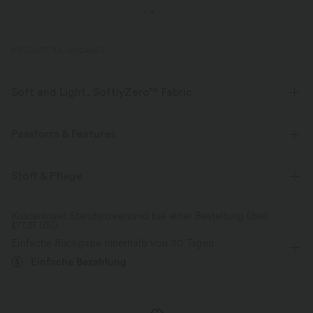
PRODUKT ID: 02824053
Soft and Light, SoftlyZero™ Fabric
Unser charakteristischer Stoff ist leichtgewichtig und butterweich - fast
so, als ob du nichts tragen würdest.
Passform & Features
Butterweich
Vier-Wege-Stretch
flacher Bund
Seitentaschen
überziehen
Stoff & Pflege
Yoga & Pilates
7/8-Länge
mit hohem Bund
Atmungsaktiv
Feuchtigkeitsableitend
Kostenloser Standardversand bei einer Bestellung über
$77.37 USD
eng geschnitten
Hohe Dehnung
Vier-Wege-Stretch
Einfache Rückgabe innerhalb von 30 Tagen
Skinny / Hauteng
Einfache Bezahlung