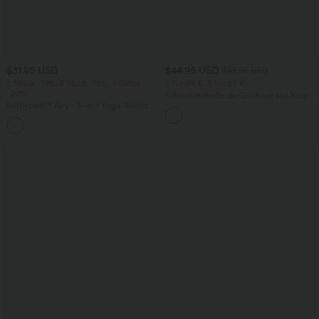
$31.95 USD
$44.95 USD
$48.95 USD
2 Stück -10%, 3 Stück -15%, 4 Stück
2 für 69 €, 3 für 99 €
-20%
Schmal zulaufende Golfhose aus Krepp
Softlyzero™ Airy - 2-in-1 Yoga-Shorts
mit hohem Bund und Seitentaschen
mit superhohem Bund, mehreren
+23
Taschen und InstantCool - 17,78 cm