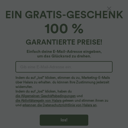
EIN GRATIS-GESCHENK
SoftlyZero™*
100 %
Softlyzero™ Plush Plus-Size 7/8-Yoga-
Leggings mit hohem Bund und Doppeltaschen
5
(
11
)
GARANTIERTE PREISE!
$48.95 USD
Einfach deine E-Mail-Adresse eingeben,
Plus Size Deal: -10 € ab 99 €, -30 € ab 199 €
um das Glücksrad zu drehen.
Indem du auf „los!“ klicken, stimmen du zu, Marketing-E-Mails
über Halara zu erhalten. du können Ihre Zustimmung jederzeit
widerrufen.
Indem du auf „los!“ klicken, haben du
die Allgemeinen Geschäftsbedingungen
und
die Aktivitätsregeln von Halara
gelesen und stimmen ihnen zu
und
erkennen die Datenschutzrichtlinie von Halara an
.
los!