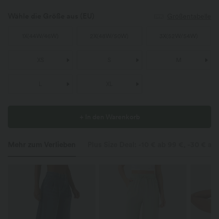
Wähle die Größe aus
(EU)
Größentabelle
1X
(
44W/46W
)
2X
(
48W/50W
)
3X
(
52W/54W
)
XS
S
M
L
XL
+ In den Warenkorb
Mehr zum Verlieben