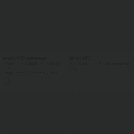
$42.95 USD
$27.95 USD
$50.95 USD
2 Stück -10%, 3 Stück -15%, 4 Stück
Yoga-Tanktop mit Rundhalsausschnitt,
-20%
Rüschen und InstantCool
Jumpsuit mit V-Ausschnitt, kurzen
Ärmeln, plissierten Seitentaschen und
+5
weitem Bein, fließendem Waffelmuster
Sale