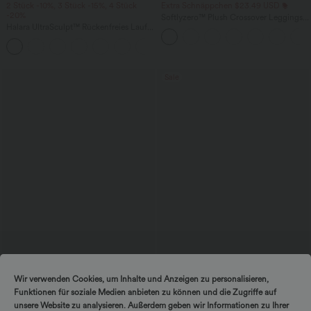
2 Stück -10%, 3 Stück -15%, 4 Stück
Extra Schnäppchen $23.49 USD
-20%
Softlyzero™ Plush Crossover Leggings
Halara UltraSculpt™ Rückenfreies Lauf-
mit Taschen
Tanktop mit U-Ausschnitt und
+11
überkreuztem, abgerundetem Saum
Sale
$56.95 USD
$44.95 USD
Wir verwenden Cookies, um Inhalte und Anzeigen zu personalisieren,
Ärmelloses Midikleid mit V-Ausschnitt,
2 Stück -10%, 3 Stück -15%, 4 Stück
Funktionen für soziale Medien anbieten zu können und die Zugriffe auf
Seitentaschen und Reißverschluss
-20%
Lässige Cordhose mit mittelhohem
unsere Website zu analysieren. Außerdem geben wir Informationen zu Ihrer