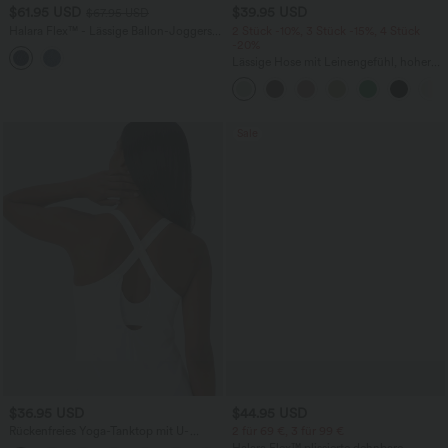
$61.95 USD
$39.95 USD
$67.95 USD
Halara Flex™ - Lässige Ballon-Joggers
2 Stück -10%, 3 Stück -15%, 4 Stück
aus Denim mit mittelhohem Bund und
-20%
mehreren Taschen
Lässige Hose mit Leinengefühl, hoher
Taille, Kordelzug an der Seite und
weitem Bein
Sale
$36.95 USD
$44.95 USD
Rückenfreies Yoga-Tanktop mit U-
2 für 69 €, 3 für 99 €
Ausschnitt, überkreuzten Trägern und