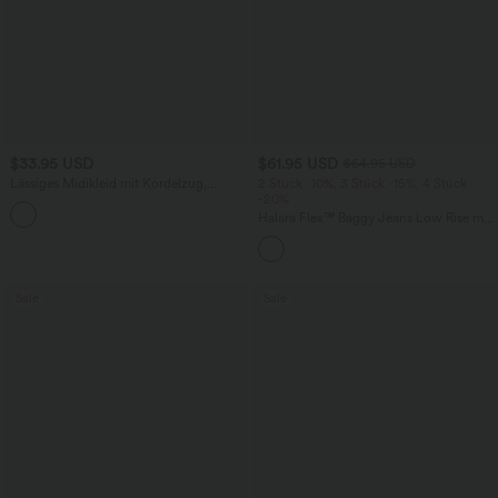
$33.95 USD
$61.95 USD
$64.95 USD
Lässiges Midikleid mit Kordelzug,
2 Stück -10%, 3 Stück -15%, 4 Stück
Schlitz und geschwungenem Saum
-20%
Halara Flex™ Baggy Jeans Low Rise mit
Knopf und Reißverschluss, mehreren
Taschen, weitem Bein
Sale
Sale