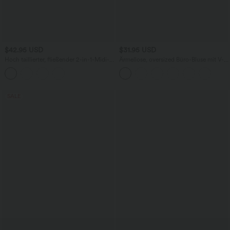
$42.95 USD
$31.95 USD
Hoch taillierter, fließender 2-in-1-Midi-
Ärmellose, oversized Büro-Bluse mit V-
Tanzrock mit Seitentasche
Ausschnitt - knitterfrei
SALE