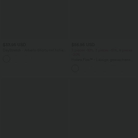
$33.95 USD
$56.95 USD
DayStretch - Arbeits-Shorts mit hohem
2 pieces -10%, 3 pieces -15%, 4 pieces
Bund, Seitentaschen und weitem Bein
-20%
+11
Halara Flex™ - Lässige, gewaschene
Baggy-Jeans aus drapiertem Lyocell mit
mittelhohem Bund, mehreren Taschen
und weitem Bein