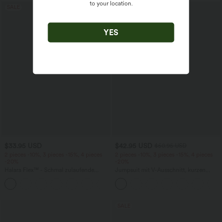
to your location.
SALE
SALE
YES
$33.95 USD
$42.95 USD
$50.95 USD
2 pieces -10%, 3 pieces -15%, 4 pieces
2 pieces -10%, 3 pieces -15%, 4 pieces
-20%
-20%
Halara Flex™ - Schmal zulaufende
Jumpsuit mit V-Ausschnitt, kurzen
Bürohose mit hohem Bund,
Ärmeln, plissierten Seitentaschen und
+8
Seitentaschen und Waffelstoff
weitem Bein, fließendem Waffelmuster
SALE