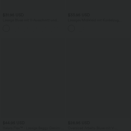
$31.95 USD
$33.95 USD
Lässige Bluse mit V-Ausschnitt und
Lässiges Midikleid mit Kordelzug,
kurzen Puffärmeln
Schlitz und geschwungenem Saum
$44.95 USD
$28.95 USD
Halara Flex™ - Lässige Baggy-Denim-
Oversized Arbeits-Bluse mit V-