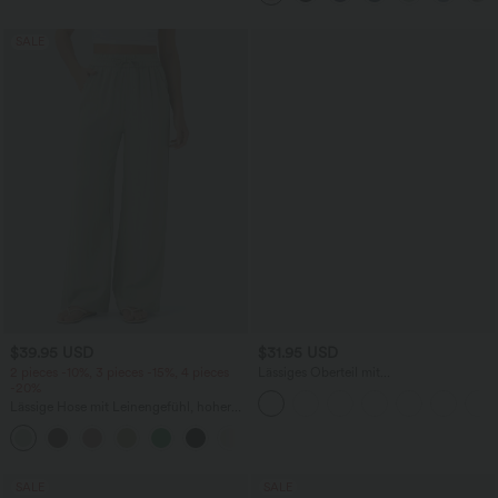
SALE
$39.95 USD
$31.95 USD
2 pieces -10%, 3 pieces -15%, 4 pieces
Lässiges Oberteil mit
-20%
Rundhalsausschnitt und
Fledermausärmeln
Lässige Hose mit Leinengefühl, hoher
Taille, Kordelzug an der Seite und
+15
weitem Bein
SALE
SALE