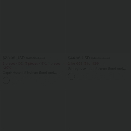
$38.95 USD
$44.95 USD
$42.95 USD
$48.95 USD
2 pieces -10%, 3 pieces -15%, 4 pieces
2 for €69, 3 for €99
-20%
Schlaghose mit mittlerem Bund und
Capri-Hose mit hohem Bund und
seitlichen Reißverschlusstaschen
Seitentaschen - leinenähnliches Material
+7