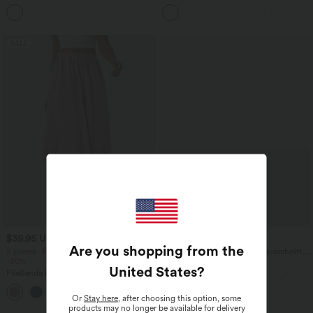
Shorts mit hohem Crossover-Bund und
Ausschnitt und kurzen Ärmeln -
mehreren Taschen
knitterfrei
SALE
$39.95 USD
$27.95 USD
Are you shopping from the
2 pieces -10%, 3 pieces -15%, 4 pieces
Yoga-Tanktop mit Rundhalsausschnitt,
-20%
Rüschen und InstantCool
United States
?
Fließende hosenrock in Leinenoptik mit
mittelhohem Bund, Seitentaschen und
+1
weitem Bein
Or
Stay here
, after choosing this option, some
products may no longer be available for delivery