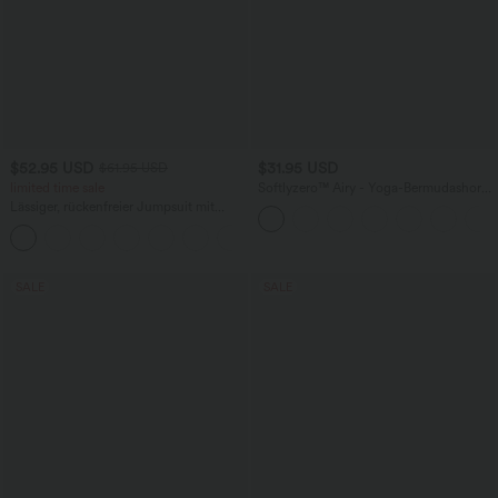
$52.95 USD
$31.95 USD
$61.95 USD
limited time sale
Softlyzero™ Airy - Yoga-Bermudashorts
mit hohem Bund, mehreren Taschen
Lässiger, rückenfreier Jumpsuit mit
und InstantCool
Seitentaschen
+10
SALE
SALE