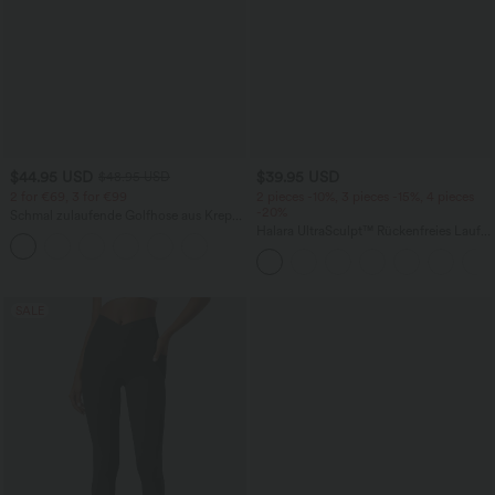
$44.95 USD
$39.95 USD
$48.95 USD
2 for €69, 3 for €99
2 pieces -10%, 3 pieces -15%, 4 pieces
-20%
Schmal zulaufende Golfhose aus Krepp
mit hohem Bund und Seitentaschen
Halara UltraSculpt™ Rückenfreies Lauf-
Tanktop mit U-Ausschnitt und
überkreuztem, abgerundetem Saum
SALE