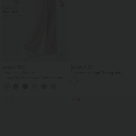
$42.95 USD
$36.95 USD
2 for €69, 3 for €99
Rückenfreies Yoga-Tanktop mit U-
Ausschnitt, überkreuzten Trägern und
Halara Flex™ dehnbare Stoffhose mit
abgerundetem Saum
hohem Bund, Waffelmuster,
+20
Seitentaschen und weitem Bein
SALE
SALE