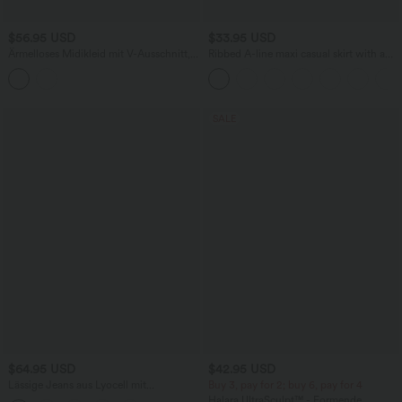
$56.95 USD
$33.95 USD
Ärmelloses Midikleid mit V-Ausschnitt,
Ribbed A-line maxi casual skirt with a
Seitentaschen und Reißverschluss
high waistband and a slit at the hem.
SALE
$64.95 USD
$42.95 USD
Lässige Jeans aus Lyocell mit
Buy 3, pay for 2; buy 6, pay for 4
mittelhohem Bund, mehreren Taschen
Halara UltraSculpt™ - Formende