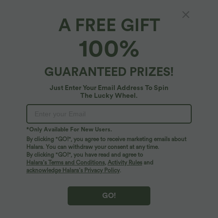
A FREE GIFT
SoftlyZero™*
100%
Softlyzero™ Plush Einfarbige Crossover-
Yoga-Bikershorts mit hohem Bund, 7,6 cm
4.7
(
52
)
GUARANTEED PRIZES!
$20.95 USD
Just Enter Your Email Address To Spin
The Lucky Wheel.
*Only Available For New Users.
By clicking "GO!", you agree to receive marketing emails about
Halara. You can withdraw your consent at any time.
By clicking "GO!", you have read and agree to
Halara’s Terms and Conditions
,
Activity Rules
and
acknowledge Halara’s Privacy Policy
.
GO!