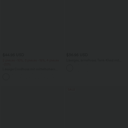
$44.95 USD
$36.95 USD
2 pieces -10%, 3 pieces -15%, 4 pieces
Lässiges, ärmelloses Tank-Kleid mit
-20%
Rundhalsausschnitt und Seitentaschen
Lässige Cordhose mit mittelhohem
Bund, Reißverschluss und Seitentaschen
+7
SALE