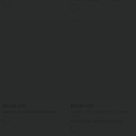
und Kordelzug
Workout-Leggings mit hohem Bund,
Seitentaschen, Booty-Scrunch und
Bauchkontrolle
SALE
$50.95 USD
$50.95 USD
Lässiges, ärmelloses Midikleid mit
2 pieces -10%, 3 pieces -15%, 4 pieces
Rundhalsausschnitt, integriertem BH
-20%
und Rüschensaum
Rückenfreies, gedrehtes Urlaubs-
Maxikleid mit Seitentaschen und Schlitz