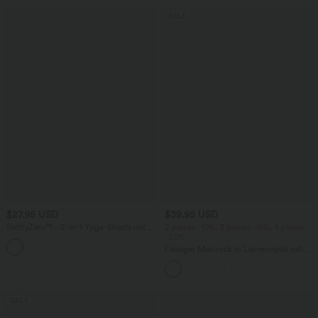
SALE
$27.95 USD
$39.95 USD
SoftlyZero™ - 2-in-1 Yoga-Shorts mit
2 pieces -10%, 3 pieces -15%, 4 pieces
hohem Crossover-Bund, mehreren
-20%
Taschen und Ösen - schnelltrocknend,
Lässiger Maxirock in Leinenoptik mit
7,6 cm
hohem Bund und Kordelzug
SALE