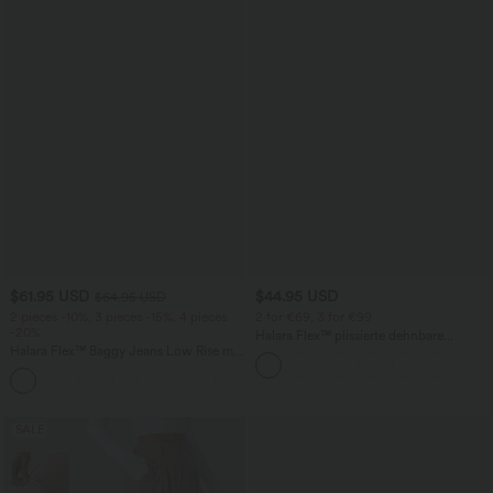
$61.95 USD
$44.95 USD
$64.95 USD
2 pieces -10%, 3 pieces -15%, 4 pieces
2 for €69, 3 for €99
-20%
Halara Flex™ plissierte dehnbare
Halara Flex™ Baggy Jeans Low Rise mit
Stoffhose mit hohem Bund,
Knopf und Reißverschluss, mehreren
Seitentaschen und geradem Bein
+5
Taschen, weitem Bein
SALE