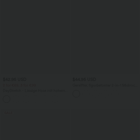
$42.95 USD
$44.95 USD
2 for €69, 3 for €99
Geraffter, figurbetonter 2-in-1 Midirock
aus Kunstleder mit hohem Bund und
DayStretch - Lässige Hose mit hohem
abgerundetem Saum
Bund, Seitentaschen und Barrel-Leg
+5
SALE