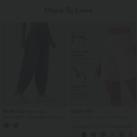
More To Love
SALE
$61.95 USD
$31.95 USD
$67.95 USD
Halara Flex™ - Lässige Ballon-Joggers
2 pieces -10%, 3 pieces -15%, 4 pieces
aus Denim mit mittelhohem Bund und
-20%
mehreren Taschen
Softlyzero™ Airy - 2-in-1 Yoga-Shorts
mit superhohem Bund, mehreren
Taschen und InstantCool - 17,78 cm