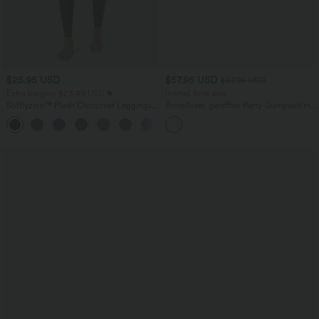
$25.95 USD
$57.95 USD
$67.95 USD
Extra bargain $23.49 USD
limited time sale
Softlyzero™ Plush Crossover Leggings
Ärmelloser, geraffter Party-Jumpsuit mit
mit Taschen
V-Ausschnitt, Seitentaschen und
+16
unsichtbarem Reißverschluss - pipi-
praktisch