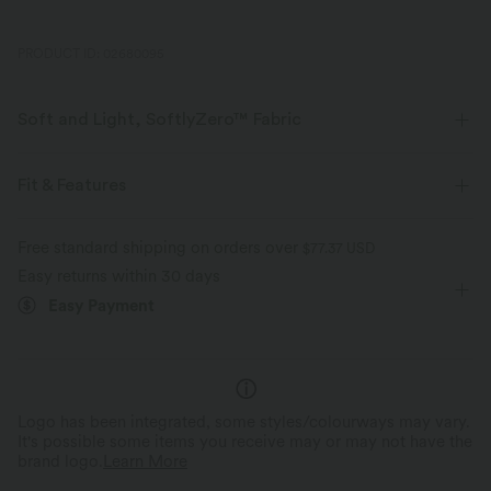
PRODUCT ID: 02680095
Soft and Light, SoftlyZero™ Fabric
Our signature fabric is weightless and buttery soft - the closest you'll get
to wearing nothing.
Fit & Features
Buttery soft
Four-way stretch
Crossover Waist
Pull-on
Yoga & Pilates
3 inch
Free standard shipping on orders over
$77.37 USD
Easy returns within 30 days
High-waisted
Skinny
High Stretch
Breathable
Moisture-wicking
Easy Payment
Four-Way Stretch
Logo has been integrated, some styles/colourways may vary.
It's possible some items you receive may or may not have the
brand logo.
Learn More