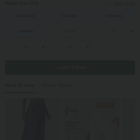
Select Size
(EU)
Size Chart
XS
(
32/34
)
S
(
34/36
)
M
(
38/40
)
L
(
42/44
)
XL
(
46
)
1X
2X
3X
+ ADD TO BAG
More To Love
Similar Styles