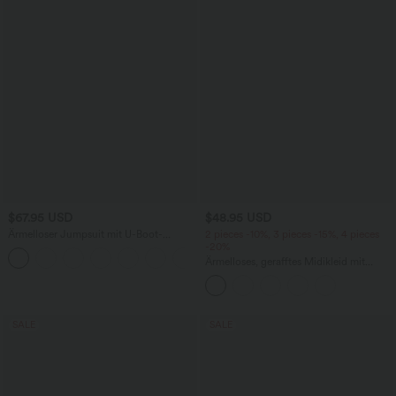
$67.95 USD
$48.95 USD
Ärmelloser Jumpsuit mit U-Boot-
2 pieces -10%, 3 pieces -15%, 4 pieces
Ausschnitt, Seitentaschen, seitlichen
-20%
+8
Bindebändern, Streifen und InstantCool
Ärmelloses, gerafftes Midikleid mit
- Easy Peezy Edition
eckigem Ausschnitt, integriertem BH
und überkreuztem Rückendesign
SALE
SALE