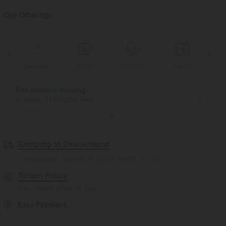
Our Offerings
Delivery
Return
Vouchers
Free gift
D
Free standard shipping
on orders of $77 USD or more
Shipping to Deutschland
Free standard shipping on orders over
$77.37 USD
Return Policy
Easy returns within 30 days
Easy Payment