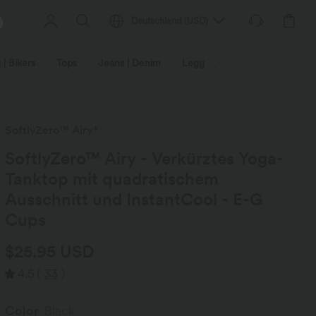
Deutschland
(
USD
)
 | Bikers
Tops
Jeans | Denim
Leggings
Plus Size
SoftlyZero™ Airy*
SoftlyZero™ Airy - Verkürztes Yoga-
Tanktop mit quadratischem
Ausschnitt und InstantCool - E-G
Cups
$25.95 USD
4.5
(
33
)
Color
Black