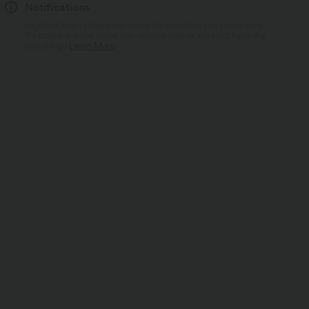
Notifications
Logo has been integrated, some styles/colourways may vary.
It's possible some items you receive may or may not have the
brand logo.
Learn More