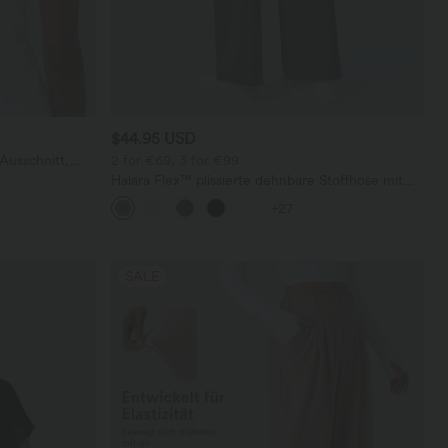
$44.95 USD
Ausschnitt,
2 for €69, 3 for €99
undetem Saum
Halara Flex™ plissierte dehnbare Stoffhose mit
hohem Bund, Seitentaschen und geradem Bein
+27
SALE