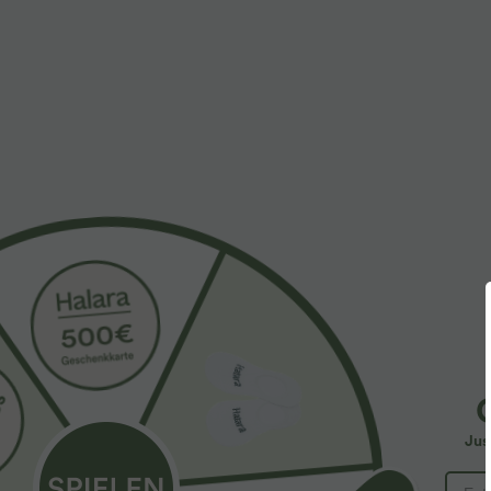
More To Love
Similar Styles
$61.95 USD
$39.95 USD
$67.95 USD
Halara Flex™ - Lässige
2 pieces -10%, 3 pieces -15%,
R
Ballon-Joggers aus Denim
4 pieces -20%
m
mit mittelhohem Bund und
ü
Lässige Hose mit
mehreren Taschen
a
Jus
Leinengefühl, hoher Taille,
+19
Kordelzug an der Seite und
weitem Bein