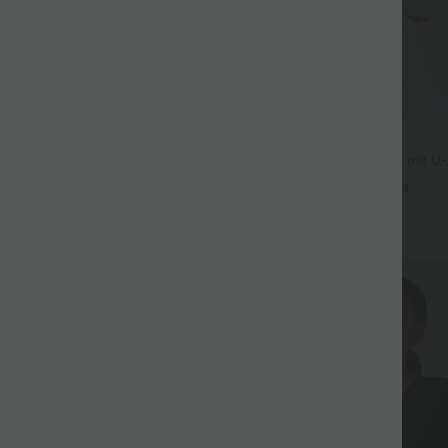
$36.95 USD
 3 pieces -15%, 4 pieces -20%
Rückenfreies Yoga-Tanktop mit U-
überkreuzten Trägern und abger
t Leinengefühl, hoher Taille,
+4
er Seite und weitem Bein
+19