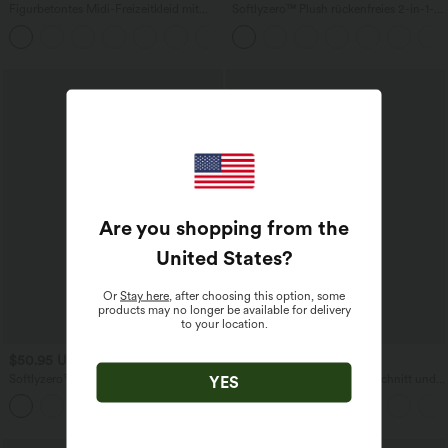
Figurbetontes Midi-Freizeitkleid mit
Softlyzero™ Plush rückenfreies 2-in-1-
Schlitz, rückenfreiem Korsett mit
Flare-Trainingskleid – Wannabe – Easy
+6
quadratischem Ausschnitt und Rüschen
Peezy
Are you shopping from the
United States
?
Or
Stay here
, after choosing this option, some
products may no longer be available for delivery
to your location.
$50.95 USD
$36.95 USD
Softlyzero™ Plush - Rückenfreies
Lässiger Pullover mit V-Ausschnitt und
YES
Sportkleid - Easy Peezy Edition,
kurzen Ärmeln
+11
Körbchengröße E-G