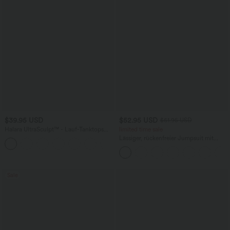
$39.95 USD
$52.95 USD
$61.95 USD
Halara UltraSculpt™ - Lauf-Tanktops
limited time sale
mit Rundhalsausschnitt und
Lässiger, rückenfreier Jumpsuit mit
+9
überkreuzten Trägern - DF-Cups
Seitentaschen
Sale