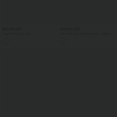
$33.95 USD
$44.95 USD
YogA-Dami-Top mit
Geraffter, figurbetonter 2-in-1 Midirock
Rundhalsausschnitt, überkreuztem
aus Kunstleder mit hohem Bund und
Rückenausschnitt, integriertem BH und
abgerundetem Saum
Crossover-Saum - E-G Cups