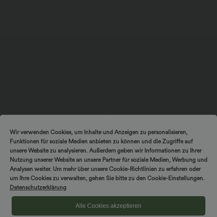
$59.95 USD
$64.95 USD
Wir verwenden Cookies, um Inhalte und Anzeigen zu personalisieren,
Halara UltraSculpt™ - Baggy Yoga-Hose
Lässige Jeans aus Lyocell mit
Funktionen für soziale Medien anbieten zu können und die Zugriffe auf
mit hohem Bund, Seitentaschen,
mittelhohem Bund, mehreren Taschen
Bauchkontrolle, Streifen und Farbblock
und Kordelzug
unsere Website zu analysieren. Außerdem geben wir Informationen zu Ihrer
Nutzung unserer Website an unsere Partner für soziale Medien, Werbung und
Analysen weiter. Um mehr über unsere Cookie-Richtlinien zu erfahren oder
Sale
um Ihre Cookies zu verwalten, gehen Sie bitte zu den Cookie-Einstellungen.
Datenschutzerklärung
Alle Cookies akzeptieren