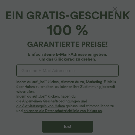
EIN GRATIS-GESCHENK
SoftlyZero™ Airy*
100 %
SoftlyZero™ Airy - Figurbetontes, gerafftes
Minikleid im Korsett-Stil mit quadratischem
Ausschnitt und InstantCool - E-G Cups
4.6
(
590
)
GARANTIERTE PREISE!
$48.95 USD
Einfach deine E-Mail-Adresse eingeben,
um das Glücksrad zu drehen.
Indem du auf „los!“ klicken, stimmen du zu, Marketing-E-Mails
über Halara zu erhalten. du können Ihre Zustimmung jederzeit
widerrufen.
Indem du auf „los!“ klicken, haben du
die Allgemeinen Geschäftsbedingungen
und
die Aktivitätsregeln von Halara
gelesen und stimmen ihnen zu
und
erkennen die Datenschutzrichtlinie von Halara an
.
los!