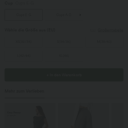
Cup
Cups E-G
Cups E-G
Cups A-D
Wähle die Größe aus
(EU)
Größentabelle
XS
(
32/34
)
S
(
34/36
)
M
(
38/40
)
L
(
42/44
)
XL
(
46
)
+ In den Warenkorb
Mehr zum Verlieben