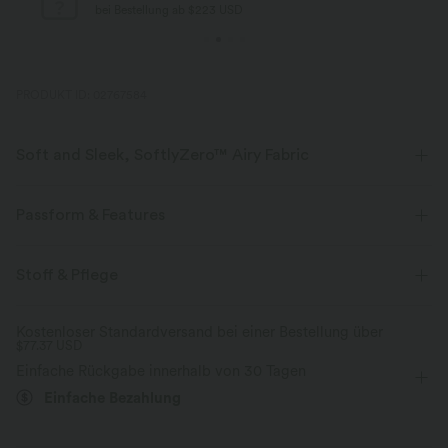
bei Bestellung ab $223 USD
PRODUKT ID: 02767584
Soft and Sleek, SoftlyZero™ Airy Fabric
Fühle dich, als würdest du in der Luft schweben, mit unserem
superweichen Cool-Touch-Material.
Passform & Features
Vier-Wege-Stretch
Atmungsaktiv
Körperbetont
eingenähter BH
quadratischer Ausschnitt
Stoff & Pflege
asymmetrisch
Plissiert
Schlitz-Design
Kühles Tragegefühl
Weich und glänzend
Kostenloser Standardversand bei einer Bestellung über
$77.37 USD
überziehen
Party & Hochzeit
Midi
Schmal
Feuchtigkeitsableitend
Einfache Rückgabe innerhalb von 30 Tagen
ärmellos
Hohe Dehnung
Vier-Wege-Stretch
Einfache Bezahlung
Figurbetont