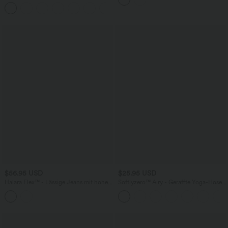
seitlichen Reißverschlusstaschen
+12
$56.95 USD
$25.95 USD
Halara Flex™ - Lässige Jeans mit hohem
Softlyzero™ Airy - Geraffte Yoga-Hose
Bund, Gesäßtaschen, Bauchkontrolle
mit hohem Bund, mehreren Taschen
und geradem Bein
und InstantCool - 7,6 cm