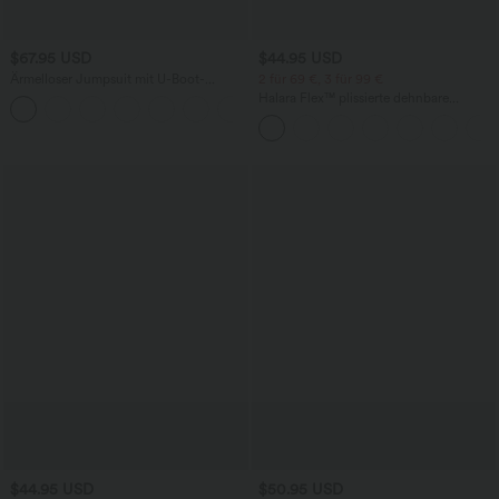
$67.95 USD
$44.95 USD
Ärmelloser Jumpsuit mit U-Boot-
2 für 69 €, 3 für 99 €
Ausschnitt, Seitentaschen, seitlichen
Halara Flex™ plissierte dehnbare
+8
Bindebändern, Streifen und InstantCool
Stoffhose mit hohem Bund,
- Easy Peezy Edition
Seitentaschen und geradem Bein
$44.95 USD
$50.95 USD