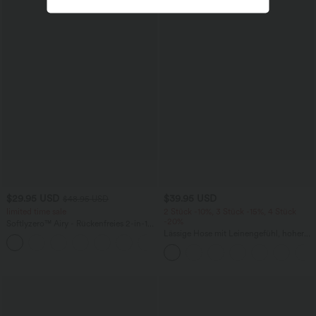
Sale
$29.95 USD
$39.95 USD
$48.95 USD
limited time sale
2 Stück -10%, 3 Stück -15%, 4 Stück
-20%
Softlyzero™ Airy - Rückenfreies 2-in-1
Crossover-Minikleid mit U-Ausschnitt,
Lässige Hose mit Leinengefühl, hoher
+9
Seitentaschen und InstantCool - Easy
Taille, Kordelzug an der Seite und
Peezy
weitem Bein