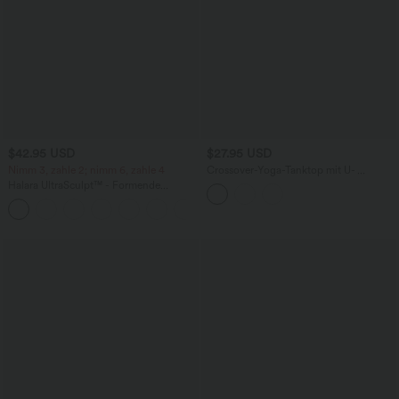
$42.95 USD
$27.95 USD
Nimm 3, zahle 2; nimm 6, zahle 4
Crossover-Yoga-Tanktop mit U-
Ausschnitt - extralang, E-G Cups
Halara UltraSculpt™ - Formende
Workout-Leggings mit hohem Bund,
+13
Seitentaschen, Booty-Scrunch und
Bauchkontrolle