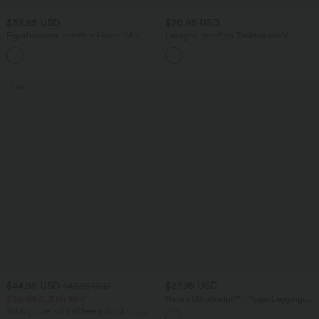
$36.95 USD
$20.95 USD
Figurbetonter, geraffter Fleece-Mini-
Lässiges, gerafftes Tanktop mit V-
Partyrock mit hohem Bund und
Ausschnitt und Crossover-Design
abgerundetem Saum - extralang
Sale
$44.95 USD
$27.95 USD
$48.95 USD
2 für 69 €, 3 für 99 €
Halara UltraSculpt™ - Yoga-Leggings
mit eleganter Kontrastspitze, hohem V-
Schlaghose mit mittlerem Bund und
förmigen Bund und Seitentaschen