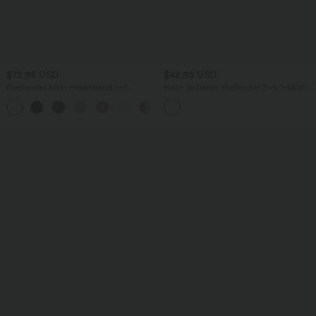
$72.95 USD
$42.95 USD
Fließendes Midi-Arbeitskleid mit
Hoch taillierter, fließender 2-in-1-Midi-
Seitentaschen, Fledermausärmeln und
Tanzrock mit Seitentasche
Bauchkontrolle