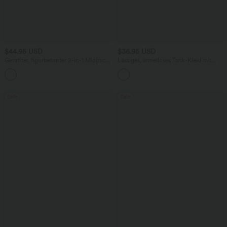
$44.95 USD
$36.95 USD
Geraffter, figurbetonter 2-in-1 Midirock
Lässiges, ärmelloses Tank-Kleid mit
aus Kunstleder mit hohem Bund und
Rundhalsausschnitt und Seitentaschen
abgerundetem Saum
Sale
Sale