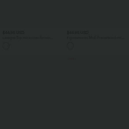
$44.95 USD
$44.95 USD
Lässiges Top mit kurzen Ärmeln,
Figurbetontes Midi-Freizeitkleid mit
integriertem BH, One-Shoulder-Design,
Schlitz, rückenfreiem Korsett mit
Polka-Dots und abgerundetem Saum
quadratischem Ausschnitt und Rüschen
Sale