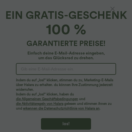
EIN GRATIS-GESCHENK
SoftlyZero™ Airy*
100 %
Softlyzero™ Airy - Yogahose mit mittelhohem
Bund, Seitentaschen, Kordelzug, InstantCool
und geradem Bein
4.8
(
33
)
GARANTIERTE PREISE!
$44.95 USD
Einfach deine E-Mail-Adresse eingeben,
um das Glücksrad zu drehen.
Indem du auf „los!“ klicken, stimmen du zu, Marketing-E-Mails
über Halara zu erhalten. du können Ihre Zustimmung jederzeit
widerrufen.
Indem du auf „los!“ klicken, haben du
die Allgemeinen Geschäftsbedingungen
und
die Aktivitätsregeln von Halara
gelesen und stimmen ihnen zu
und
erkennen die Datenschutzrichtlinie von Halara an
.
los!