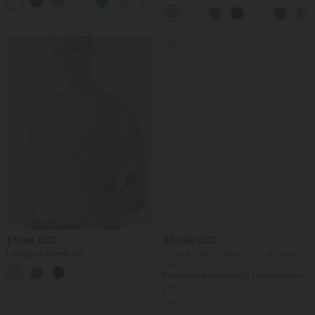
abgerundetem Saum
Stoffhose mit hohem Bund,
Seitentaschen und geradem Bein
Sale
$31.95 USD
$39.95 USD
Lässiges Oberteil mit
2 Stück -10%, 3 Stück -15%, 4 Stück
Rundhalsausschnitt und
-20%
+1
Fledermausärmeln
Fließende hosenrock in Leinenoptik mit
mittelhohem Bund, Seitentaschen und
weitem Bein