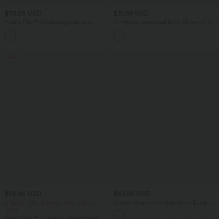
$36.95 USD
$31.95 USD
Halara Flex™ Arbeitsleggings aus
Ärmellose, oversized Büro-Bluse mit V-
elastischem Strick-Denim mit hohem
Ausschnitt - knitterfrei
+1
Bund und mehreren Taschen
Sale
$56.95 USD
$53.95 USD
2 Stück -10%, 3 Stück -15%, 4 Stück
Arbeits-Hose mit mittelhohem Bund,
-20%
Seitentaschen und Barrel-Leg
Halara Flex™ - Lässige, gewaschene