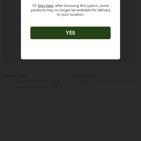
Or
Stay here
, after choosing this option, some
products may no longer be available for delivery
to your location.
YES
$25.95 USD
$27.95 USD
Extra Schnäppchen $23.49 USD
SoftlyZero™ - 2-in-1 Yoga-Shorts mit
hohem Crossover-Bund, mehreren
Blusen-Top mit Neckholder und
Taschen und Ösen - schnelltrocknend,
Schlüssellochausschnitt, plissiert,
7,6 cm
+3
ärmellos, abgerundeter Saum