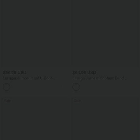
$56.95 USD
$64.95 USD
Lässiger Jumpsuit mit U-Boot-
Lässige Jeans mit hohem Bund
Ausschnitt, Seitentaschen, kurzen
mehreren Taschen und weitem Bein
Ärmeln und Kordelzug - Easy Peezy
Edition
Sale
Sale