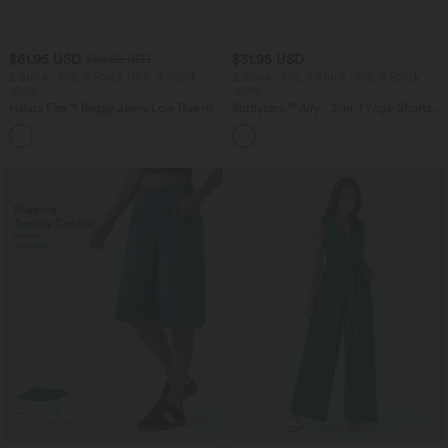
$61.95 USD
$31.95 USD
$64.95 USD
2 Stück -10%, 3 Stück -15%, 4 Stück
2 Stück -10%, 3 Stück -15%, 4 Stück
-20%
-20%
Halara Flex™ Baggy Jeans Low Rise mit
Softlyzero™ Airy - 2-in-1 Yoga-Shorts
Knopf und Reißverschluss, mehreren
mit superhohem Bund, mehreren
+5
Taschen, weitem Bein
Taschen und InstantCool - 17,78 cm