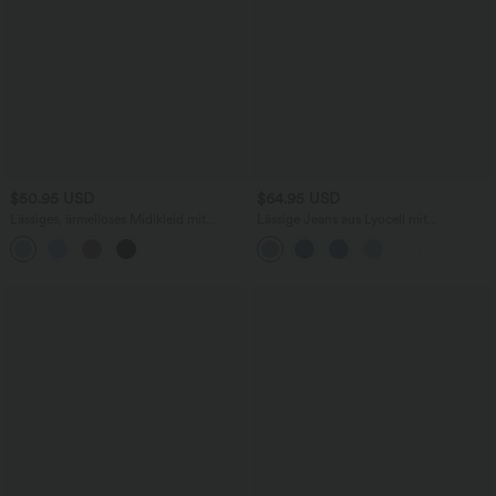
$50.95 USD
$64.95 USD
Lässiges, ärmelloses Midikleid mit
Lässige Jeans aus Lyocell mit
Rundhalsausschnitt, integriertem BH
mittelhohem Bund, mehreren Taschen
und Rüschensaum
und Kordelzug