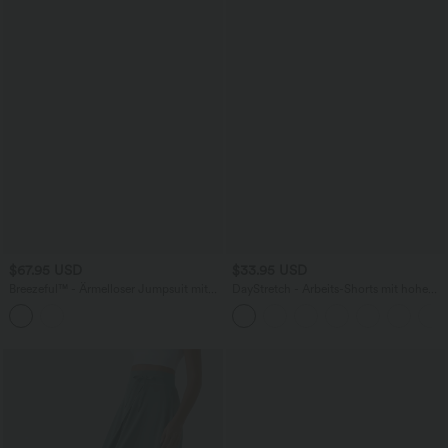
$67.95 USD
$33.95 USD
Breezeful™ - Ärmelloser Jumpsuit mit
DayStretch - Arbeits-Shorts mit hohem
Seitentaschen - schnelltrocknend, Easy
Bund, Seitentaschen und weitem Bein
Peezy Edition