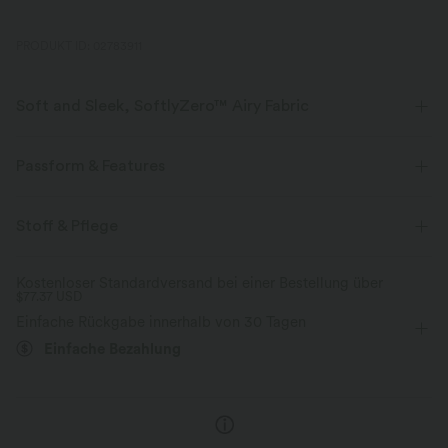
PRODUKT ID: 02783911
Soft and Sleek, SoftlyZero™ Airy Fabric
Fühle dich, als würdest du in der Luft schweben, mit unserem
superweichen Cool-Touch-Material.
Passform & Features
Vier-Wege-Stretch
Atmungsaktiv
flacher Bund
Seitentaschen
überziehen
Stoff & Pflege
Kordelzug
Yoga & Pilates
bodenlang
Kühles Tragegefühl
Weich und glänzend
Kostenloser Standardversand bei einer Bestellung über
$77.37 USD
mit mittlerem Bund
weites Bein
Hohe Dehnung
Feuchtigkeitsableitend
Einfache Rückgabe innerhalb von 30 Tagen
Vier-Wege-Stretch
Lockerer Passform
Einfache Bezahlung