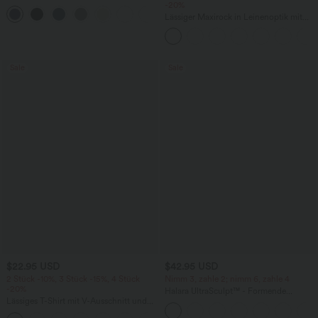
mit hohem Bund, mehreren Taschen
-20%
+16
und InstantCool
Lässiger Maxirock in Leinenoptik mit
hohem Bund und Kordelzug
Sale
Sale
$22.95 USD
$42.95 USD
2 Stück -10%, 3 Stück -15%, 4 Stück
Nimm 3, zahle 2; nimm 6, zahle 4
-20%
Halara UltraSculpt™ - Formende
Lässiges T-Shirt mit V-Ausschnitt und
Workout-Leggings mit hohem Bund,
kurzen Ärmeln
Seitentaschen, Booty-Scrunch und