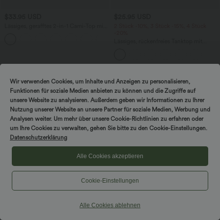
$33.95 USD
$25.95 USD
Lässiges, gerafftes 2-in-1 Cami-Top mit
2 Stück -10%, 3 Stück -15%, 4 Stück
verstellbaren Trägern und integriertem
-20%
BH
Lässiges, rückenfreies Tanktop mit
verstellbaren Trägern, gedrehtem
Rückendesign und Schnalle
Sale
Wir verwenden Cookies, um Inhalte und Anzeigen zu personalisieren,
Funktionen für soziale Medien anbieten zu können und die Zugriffe auf
unsere Website zu analysieren. Außerdem geben wir Informationen zu Ihrer
Nutzung unserer Website an unsere Partner für soziale Medien, Werbung und
Analysen weiter. Um mehr über unsere Cookie-Richtlinien zu erfahren oder
um Ihre Cookies zu verwalten, gehen Sie bitte zu den Cookie-Einstellungen.
Datenschutzerklärung
Alle Cookies akzeptieren
Cookie-Einstellungen
Alle Cookies ablehnen
$44.95 USD
$50.95 USD