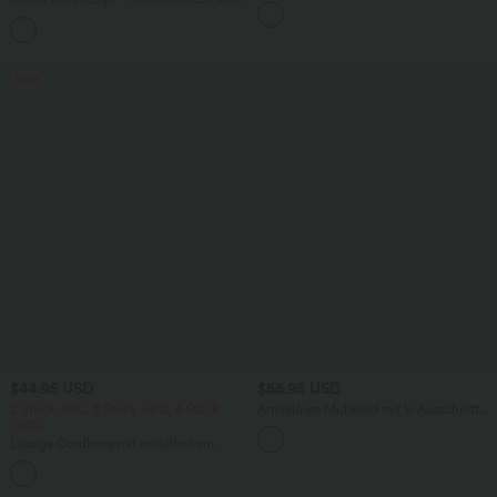
Tanktop mit U-Ausschnitt und
+11
überkreuztem, abgerundetem Saum
Sale
$44.95 USD
$56.95 USD
2 Stück -10%, 3 Stück -15%, 4 Stück
Ärmelloses Midikleid mit V-Ausschnitt,
-20%
Seitentaschen und Reißverschluss
Lässige Cordhose mit mittelhohem
Bund, Reißverschluss und Seitentaschen
+7