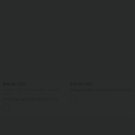
Sale
$48.95 USD
$33.95 USD
2 Stück -10%, 3 Stück -15%, 4 Stück
Gerippter Maxi-Freizeitrock in A-Linie
-20%
mit hohem Bund und Schlitzsaum
Ärmelloses, gerafftes Midikleid mit
eckigem Ausschnitt, integriertem BH
und überkreuztem Rückendesign