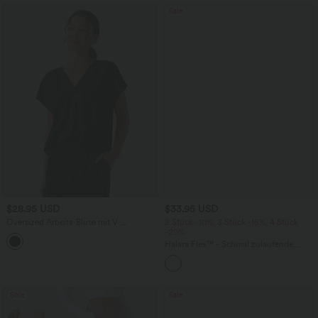
Sale
$28.95 USD
$33.95 USD
Oversized Arbeits-Bluse mit V-
2 Stück -10%, 3 Stück -15%, 4 Stück
Ausschnitt und kurzen Ärmeln -
-20%
+1
knitterfrei
Halara Flex™ - Schmal zulaufende
Bürohose mit hohem Bund,
Seitentaschen und Waffelstoff
Sale
Sale