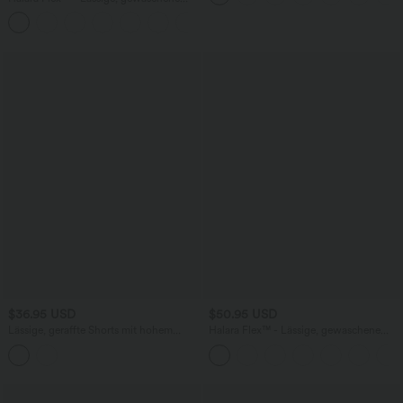
Baggy-Jeans aus drapiertem Lyocell mit
mittelhohem Bund, mehreren Taschen
und weitem Bein
$36.95 USD
$50.95 USD
Lässige, geraffte Shorts mit hohem
Halara Flex™ - Lässige, gewaschene
Bund, mehreren Taschen und Poka-Dots
Bermuda-Shorts aus elastischem Strick-
- 7,6 cm
Denim mit hohem Bund, mehreren
Taschen und Rollsaum