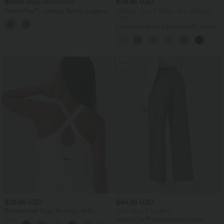
$61.95 USD
$39.95 USD
$67.95 USD
Halara Flex™ - Lässige Ballon-Joggers
2 Stück -10%, 3 Stück -15%, 4 Stück
aus Denim mit mittelhohem Bund und
-20%
mehreren Taschen
Lässige Hose mit Leinengefühl, hoher
Taille, Kordelzug an der Seite und
weitem Bein
Sale
$36.95 USD
$44.95 USD
Rückenfreies Yoga-Tanktop mit U-
2 für 69 €, 3 für 99 €
Ausschnitt, überkreuzten Trägern und
Halara Flex™ plissierte dehnbare