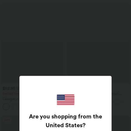
$52.95 USD
$67.95 USD
$61.95 USD
limited time sale
Ärmelloser Jumpsuit mit U-Boot-
Ausschnitt, Seitentaschen, seitlichen
Lässiger, rückenfreier Jumpsuit mit
Bindebändern, Streifen und InstantCool
Seitentaschen
- Easy Peezy Edition
+10
Are you shopping from the
Sale
United States
?