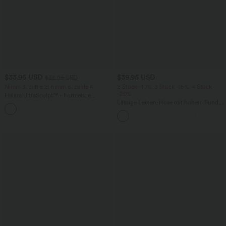
$33.95 USD
$39.95 USD
$36.95 USD
Nimm 3, zahle 2; nimm 6, zahle 4
2 Stück -10%, 3 Stück -15%, 4 Stück
-20%
Halara UltraSculpt™ - Formende
Workout-Leggings mit hohem Bund,
Lässige Leinen-Hose mit hohem Bund,
+17
Seitentaschen und Bauchkontrolle
Kordelzug, weitem Bein und Taschen