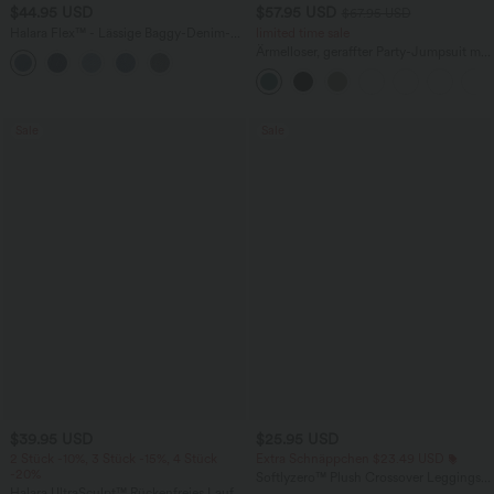
$44.95 USD
$57.95 USD
$67.95 USD
Halara Flex™ - Lässige Baggy-Denim-
limited time sale
Shorts mit hohem Crossover-Bund und
Ärmelloser, geraffter Party-Jumpsuit mit
mehreren Taschen
V-Ausschnitt, Seitentaschen und
unsichtbarem Reißverschluss - pipi-
praktisch
Sale
Sale
$39.95 USD
$25.95 USD
2 Stück -10%, 3 Stück -15%, 4 Stück
Extra Schnäppchen $23.49 USD
-20%
Softlyzero™ Plush Crossover Leggings
Halara UltraSculpt™ Rückenfreies Lauf-
mit Taschen