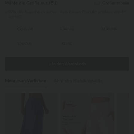
Wähle die Größe aus
(EU)
Größentabelle
97%
der Kundinnen sagen, dass dieses Produkt größengerecht
ausfällt.
XS
(
32/34
)
S
(
34/36
)
M
(
38/40
)
L
(
42/44
)
XL
(
46
)
+ In den Warenkorb
Mehr zum Verlieben
Ähnliche Kleidungsstile