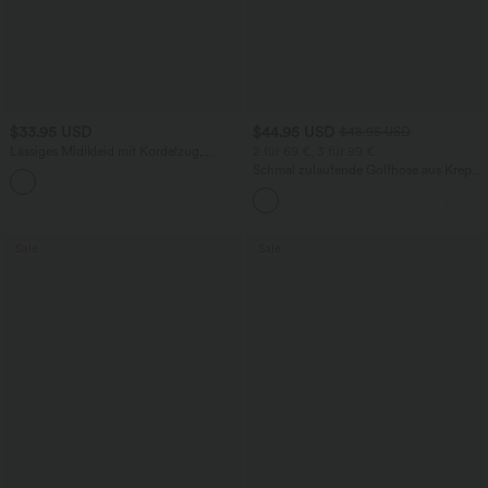
$33.95 USD
$44.95 USD
$48.95 USD
Lässiges Midikleid mit Kordelzug,
2 für 69 €, 3 für 99 €
Schlitz und geschwungenem Saum
Schmal zulaufende Golfhose aus Krepp
mit hohem Bund und Seitentaschen
Sale
Sale