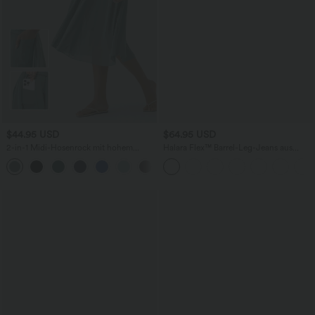
$44.95 USD
$64.95 USD
2-in-1 Midi-Hosenrock mit hohem
Halara Flex™ Barrel-Leg-Jeans aus
Bund, Seitentaschen, Kordelzug und
elastischem Strick-Denim mit niedrigem
+15
kontrastierendem Netz
Bund, Knopf, Reißverschluss und
mehreren Taschen