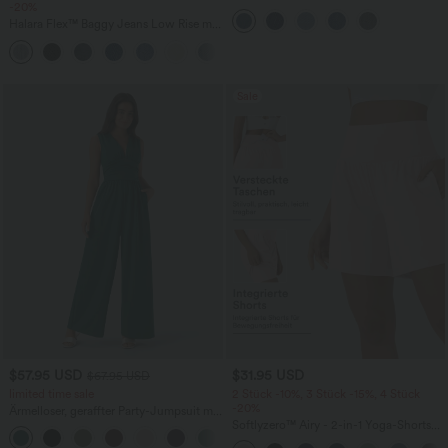
-20%
Shorts mit hohem Crossover-Bund und
mehreren Taschen
Halara Flex™ Baggy Jeans Low Rise mit
Knopf und Reißverschluss, mehreren
+5
Taschen, weitem Bein
Sale
$57.95 USD
$31.95 USD
$67.95 USD
limited time sale
2 Stück -10%, 3 Stück -15%, 4 Stück
-20%
Ärmelloser, geraffter Party-Jumpsuit mit
V-Ausschnitt, Seitentaschen und
Softlyzero™ Airy - 2-in-1 Yoga-Shorts
+7
unsichtbarem Reißverschluss - pipi-
mit superhohem Bund, mehreren