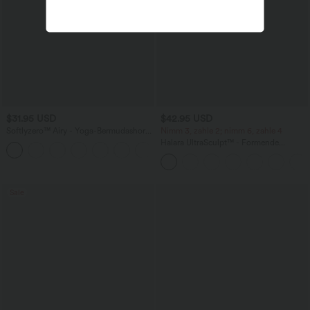
$31.95 USD
$42.95 USD
Softlyzero™ Airy - Yoga-Bermudashorts
Nimm 3, zahle 2; nimm 6, zahle 4
mit hohem Bund, mehreren Taschen
Halara UltraSculpt™ - Formende
+16
und InstantCool
Workout-Leggings mit hohem Bund,
Seitentaschen, Booty-Scrunch und
Bauchkontrolle
Sale