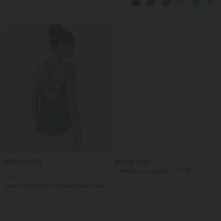
praktisch
Taschen und InstantCool - 17,78 cm
Sale
$39.95 USD
$67.95 USD
2 Stück -10%, 3 Stück -15%, 4 Stück
Ärmelloser Jumpsuit mit U-Boot-
-20%
Ausschnitt, Seitentaschen, seitlichen
Bindebändern, Streifen und InstantCool
Halara UltraSculpt™ Rückenfreies Lauf-
- Easy Peezy Edition
Tanktop mit U-Ausschnitt und
+11
überkreuztem, abgerundetem Saum