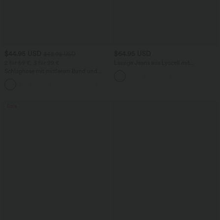
$44.95 USD
$64.95 USD
$48.95 USD
2 für 69 €, 3 für 99 €
Lässige Jeans aus Lyocell mit
mittelhohem Bund, mehreren Taschen
Schlaghose mit mittlerem Bund und
und Kordelzug
seitlichen Reißverschlusstaschen
+12
Sale