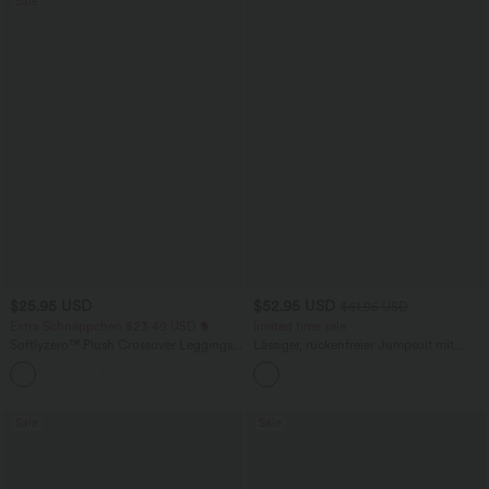
Sale
$25.95 USD
$52.95 USD
$61.95 USD
Extra Schnäppchen $23.49 USD
limited time sale
Softlyzero™ Plush Crossover Leggings
Lässiger, rückenfreier Jumpsuit mit
mit Taschen
Seitentaschen
+16
Sale
Sale