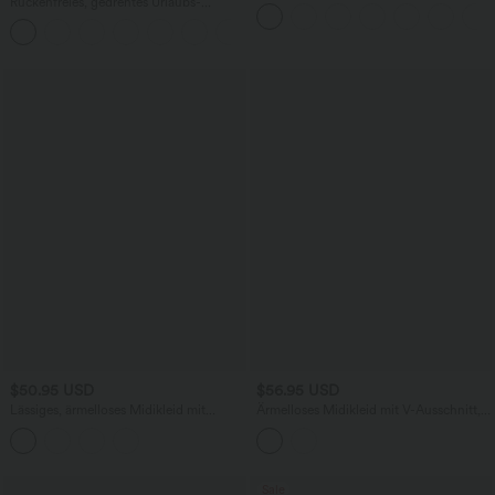
Rückenfreies, gedrehtes Urlaubs-
Bund, Seitentaschen und Barrel-Leg
Maxikleid mit Seitentaschen und Schlitz
+8
$50.95 USD
$56.95 USD
Lässiges, ärmelloses Midikleid mit
Ärmelloses Midikleid mit V-Ausschnitt,
Rundhalsausschnitt, integriertem BH
Seitentaschen und Reißverschluss
und Rüschensaum
Sale