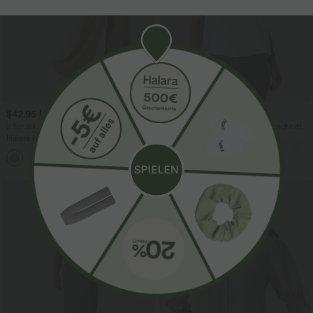
$42.95 USD
$27.95 USD
2 für 69 €, 3 für 99 €
Yoga-Tanktop mit Rundhalsausschnitt,
Rüschen und InstantCool
Halara Flex™ dehnbare Stoffhose mit
hohem Bund, Waffelmuster,
+20
Seitentaschen und weitem Bein