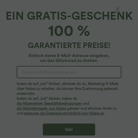
EIN GRATIS-GESCHENK
100 %
GARANTIERTE PREISE!
Einfach deine E-Mail-Adresse eingeben,
um das Glücksrad zu drehen.
$28.95 USD
$33.95 USD
Oversized Arbeits-Bluse mit V-
2 Stück -10%, 3 Stück -15%, 4 Stück
Ausschnitt und kurzen Ärmeln -
-20%
+1
knitterfrei
Halara Flex™ - Schmal zulaufende
Indem du auf „los!“ klicken, stimmen du zu, Marketing-E-Mails
Bürohose mit hohem Bund,
Seitentaschen und Waffelstoff
über Halara zu erhalten. du können Ihre Zustimmung jederzeit
widerrufen.
Indem du auf „los!“ klicken, haben du
Sale
die Allgemeinen Geschäftsbedingungen
und
die Aktivitätsregeln von Halara
gelesen und stimmen ihnen zu
und
erkennen die Datenschutzrichtlinie von Halara an
.
los!