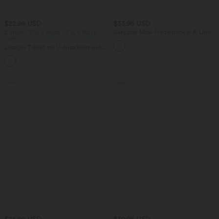
$22.95 USD
$33.95 USD
2 Stück -10%, 3 Stück -15%, 4 Stück
Gerippter Maxi-Freizeitrock in A-Linie
-20%
mit hohem Bund und Schlitzsaum
Lässiges T-Shirt mit V-Ausschnitt und
kurzen Ärmeln
+9
Sale
Sale
$25.95 USD
$39.95 USD