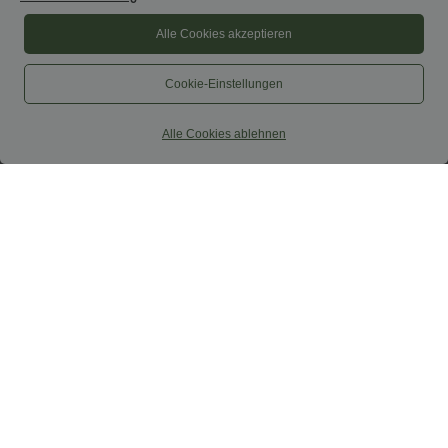
Alle Cookies akzeptieren
Cookie-Einstellungen
Alle Cookies ablehnen
$42.95 USD
$64.95 USD
Hoch taillierter, fließender 2-in-1-Midi-
Lässige Jeans mit hohem Bund
Tanzrock mit Seitentasche
mehreren Taschen und weitem Bein