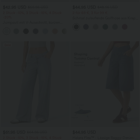
$42.95 USD
$44.95 USD
$50.95 USD
$48.95 USD
2 Stück -10%, 3 Stück -15%, 4 Stück
2 für 69 €, 3 für 99 €
-20%
Schmal zulaufende Golfhose aus Krepp
Jumpsuit mit V-Ausschnitt, kurzen
mit hohem Bund und Seitentaschen
Ärmeln, plissierten Seitentaschen und
+5
weitem Bein, fließendem Waffelmuster
Sale
$61.95 USD
$44.95 USD
$64.95 USD
2 Stück -10%, 3 Stück -15%, 4 Stück
Halara Flex™ - Lässige Baggy-Denim-