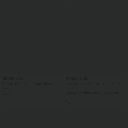
$27.95 USD
$44.95 USD
SoftlyZero™ - 2-in-1 Yoga-Shorts mit
2 Stück -10%, 3 Stück -15%, 4 Stück
hohem Crossover-Bund, mehreren
-20%
Taschen und Ösen - schnelltrocknend,
Lässige Cordhose mit mittelhohem
7,6 cm
Bund, Reißverschluss und Seitentaschen