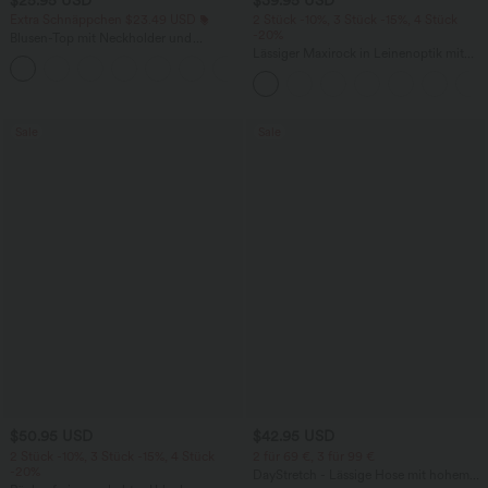
Extra Schnäppchen $23.49 USD
2 Stück -10%, 3 Stück -15%, 4 Stück
-20%
Blusen-Top mit Neckholder und
Schlüssellochausschnitt, plissiert,
Lässiger Maxirock in Leinenoptik mit
+3
ärmellos, abgerundeter Saum
hohem Bund und Kordelzug
Sale
Sale
$50.95 USD
$42.95 USD
2 Stück -10%, 3 Stück -15%, 4 Stück
2 für 69 €, 3 für 99 €
-20%
DayStretch - Lässige Hose mit hohem