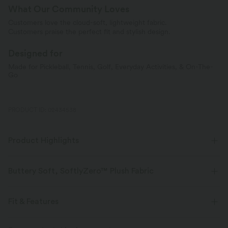
What Our Community Loves
Customers love the cloud-soft, lightweight fabric.
Customers praise the perfect fit and stylish design.
Designed for
Made for Pickleball, Tennis, Golf, Everyday Activities, & On-The-
Go
PRODUCT ID: 02434538
Product Highlights
Buttery Soft, SoftlyZero™ Plush Fabric
Buttery soft, four-way stretch, and moisture-wicking comfort for all-day
wear.
Fit & Features
Buttery soft
Four-way stretch
Flat Waist
Hidden Pockets
Side Pockets