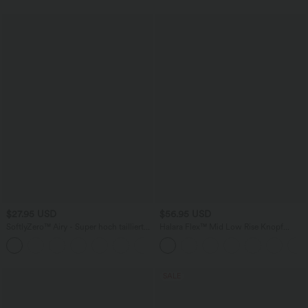
Bauchkontrolle
$27.95 USD
$56.95 USD
SoftlyZero™ Airy - Super hoch taillierte
Halara Flex™ Mid Low Rise Knopf
2-in-1-Yoga-Shorts mit Gesäßtasche
Reißverschluss Mehrere Taschen
+20
und Seitentasche-längere Länge
Dehnbarer Strick Lässige Röhrenjeans
SALE