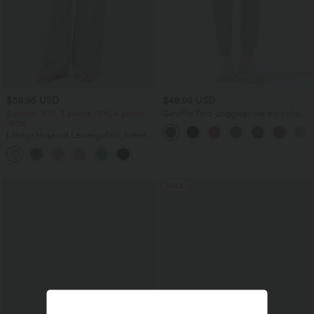
$39.95 USD
$48.95 USD
2 pieces -10%, 3 pieces -15%, 4 pieces
Geraffte Tanz-Jogginghose mit hohem
-20%
Bund, Seitentaschen, Kordelzug und
konischem Schnitt - schnelltrocknend -
Lässige Hose mit Leinengefühl, hoher
UPF40+
Taille, Kordelzug an der Seite und
+15
weitem Bein
SALE