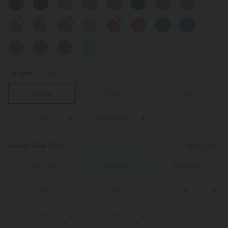
SALE
SALE
SALE
SALE
Length
Regular
Regular
Petite
Tall
Capri
Pedal Pusher
Select Size
(EU)
Size Chart
XS
(
32/34
)
S
(
34/36
)
M
(
38/40
)
L
(
42/44
)
XL
(
46
)
1X
2X
3X