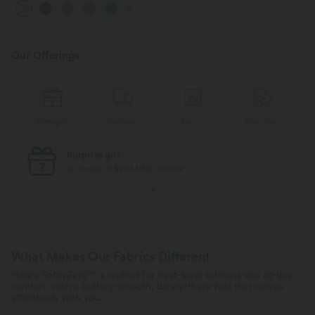
UPF40+
+15
Seite und weitem Bein
Our Offerings
Free gift
Delivery
Return
Vouchers
Surprise gift
on orders of $223 USD or more
What Makes Our Fabrics Different
Halara SoftlyZero™ is crafted for next-level softness and all-day
comfort, with a buttery-smooth, barely-there feel that moves
effortlessly with you.