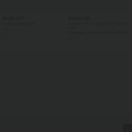
$31.95 USD
$48.95 USD
Lässiges Oberteil mit
2 pieces -10%, 3 pieces -15%, 4 pieces
Rundhalsausschnitt und
-20%
+1
Fledermausärmeln
Fließendes, rückenfreies Party-Midikleid
mit überkreuztem Rückendesign,
integriertem BH, Schlitz und
Rüschensaum