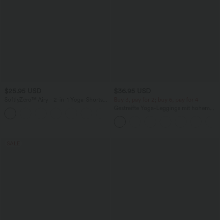
$25.95 USD
$36.95 USD
SoftlyZero™ Airy - 2-in-1 Yoga-Shorts
Buy 3, pay for 2; buy 6, pay for 4
mit hohem Crossover-Bund,
Gestreifte Yoga-Leggings mit hohem
+11
Bundtasche und InstantCool
Bund, Seitentaschen und Kordelzug
SALE