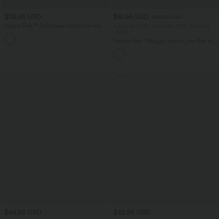
$39.95 USD
$61.95 USD
$64.95 USD
Halara Flex™ Dehnbare Stoffhose mit
2 pieces -10%, 3 pieces -15%, 4 pieces
hohem Bund und Seitentasche hinten
-20%
+13
Halara Flex™ Baggy Jeans Low Rise mit
Knopf und Reißverschluss, mehreren
Taschen, weitem Bein
SALE
$64.95 USD
$42.95 USD