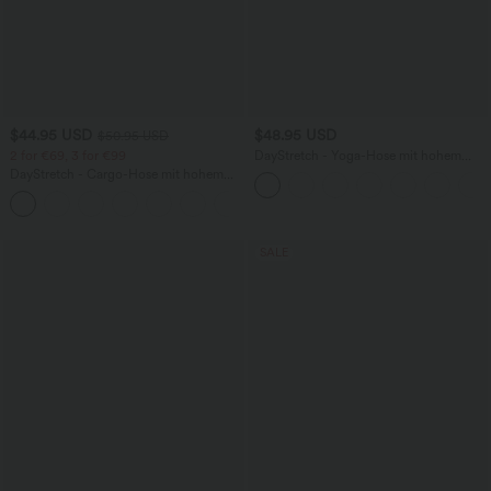
$44.95 USD
$48.95 USD
$50.95 USD
2 for €69, 3 for €99
DayStretch - Yoga-Hose mit hohem
Bund, Seitentaschen, Bauchkontrolle
DayStretch - Cargo-Hose mit hohem
und weitem Bein
Bund, Seitentaschen und schmaler
+10
Passform
SALE