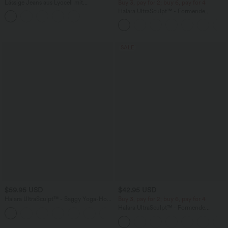
Lässige Jeans aus Lyocell mit
Buy 3, pay for 2; buy 6, pay for 4
mittelhohem Bund, mehreren Taschen
Halara UltraSculpt™ - Formende
und Kordelzug
Workout-Leggings mit hohem Bund,
Seitentaschen, Booty-Scrunch und
Bauchkontrolle
SALE
$59.95 USD
$42.95 USD
Halara UltraSculpt™ - Baggy Yoga-Hose
Buy 3, pay for 2; buy 6, pay for 4
mit hohem Bund, Seitentaschen,
Halara UltraSculpt™ - Formende
Bauchkontrolle, Streifen und Farbblock
Bootcut-Yoga-Leggings mit hohem
Bund, Seitentaschen und