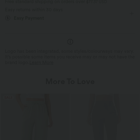
Free standard shipping on orders over
$77.37 USD
Easy returns within 30 days
Zip Pockets
Drawstring
Yoga & Pilates
Breathable
Moisture-wicking
Easy Payment
Ankle Length
High-waisted
Skinny
High Stretch
Drawstring Waistband, Fi
Buttery Soft Comfort
Shape
Four-Way Stretch
Slim Fit
Made with ultra-fine microfibers and
The drawstring waistband allo
double-brushed for a barely-there feel.
comfy, customizable fit.
Logo has been integrated, some styles/colourways may vary.
It's possible some items you receive may or may not have the
brand logo.
Learn More
More To Love
SALE