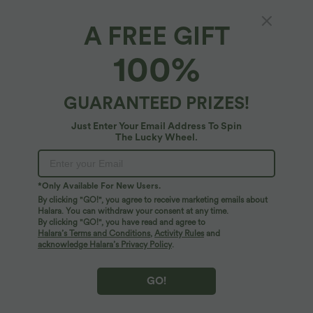
A FREE GIFT
SoftlyZero™ Plush*
100%
Softlyzero™ Plush Jogginghose mit hohem
Bund, Kordelzug, Seitentasche, schlichte
Jogginghose in voller Länge
4.6
(
1753
)
GUARANTEED PRIZES!
$48.95 USD
Just Enter Your Email Address To Spin
The Lucky Wheel.
*Only Available For New Users.
By clicking "GO!", you agree to receive marketing emails about
Halara. You can withdraw your consent at any time.
By clicking "GO!", you have read and agree to
Halara’s Terms and Conditions
,
Activity Rules
and
acknowledge Halara’s Privacy Policy
.
GO!