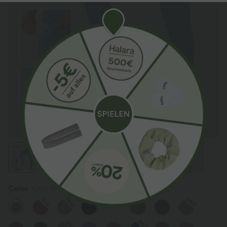
Color
Grey Blue
SALE
New
New
SALE
SALE