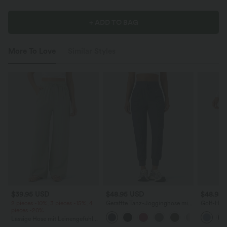
+ ADD TO BAG
More To Love
Similar Styles
$39.95 USD
$48.95 USD
$48.95
2 pieces -10%, 3 pieces -15%, 4
Geraffte Tanz-Jogginghose mit
Golf-Hos
pieces -20%
hohem Bund, Seitentaschen,
Bund, Sei
Kordelzug und konischem
zulaufend
Lässige Hose mit Leinengefühl,
Schnitt - schnelltrocknend -
schnellt
hoher Taille, Kordelzug an der